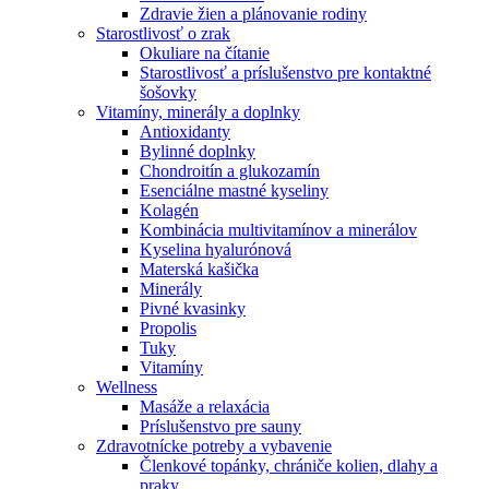
Zdravie žien a plánovanie rodiny
Starostlivosť o zrak
Okuliare na čítanie
Starostlivosť a príslušenstvo pre kontaktné
šošovky
Vitamíny, minerály a doplnky
Antioxidanty
Bylinné doplnky
Chondroitín a glukozamín
Esenciálne mastné kyseliny
Kolagén
Kombinácia multivitamínov a minerálov
Kyselina hyalurónová
Materská kašička
Minerály
Pivné kvasinky
Propolis
Tuky
Vitamíny
Wellness
Masáže a relaxácia
Príslušenstvo pre sauny
Zdravotnícke potreby a vybavenie
Členkové topánky, chrániče kolien, dlahy a
praky