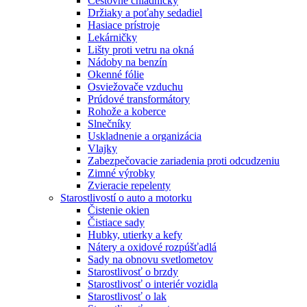
Cestovné chladničky
Držiaky a poťahy sedadiel
Hasiace prístroje
Lekárničky
Lišty proti vetru na okná
Nádoby na benzín
Okenné fólie
Osviežovače vzduchu
Prúdové transformátory
Rohože a koberce
Slnečníky
Uskladnenie a organizácia
Vlajky
Zabezpečovacie zariadenia proti odcudzeniu
Zimné výrobky
Zvieracie repelenty
Starostlivostí o auto a motorku
Čistenie okien
Čistiace sady
Hubky, utierky a kefy
Nátery a oxidové rozpúšťadlá
Sady na obnovu svetlometov
Starostlivosť o brzdy
Starostlivosť o interiér vozidla
Starostlivosť o lak