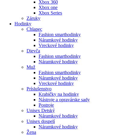
Xbox 360
Xbox one
Xbox Series
Záruky
Hodinky
Chlapec
Fashion smarthodinky
Náramkové hodinky
Vreckové hodinky
Dievča
Fashion smarthodinky
Náramkové hodinky
Muž
Fashion smarthodinky
Náramkové hodinky
Vreckové hodinky
Príslušenstvo
Krabičky na hodinky
Nástroje a opravárske sady
Postroje
Unisex Detský
Náramkové hodinky
Unisex dospelí
Náramkové hodinky
Žena