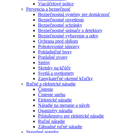
Viacúčelové police
Prevencia a bezpečnosť
Bezpečnostná systémy pre domácnosť
Bezpečnostné osvetlenie
Bezpečnostné schránky
Bezpečnostné snímače a detektory
Bezpečnostné vybavenie a odev
Ochrana pred ohňom
Pohotovostné súpravy
Pokladničné boxy
Poplašné zvony
Sirény
Skrinky na kľúče
Svetlá a svetlomety
Zamykateľné okenné kľučky
Ručné a elektrické náradie
Čistenie
Čistenie snehu
Elektrické náradie
Náradie na meranie a návrh
Oganizéry náradia
Príslušenstvo pre elektrické náradie
Ručné náradie
Záhradné ručné náradie
Stavebné potreby