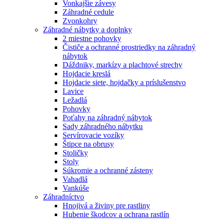
Vonkajšie závesy
Záhradné cedule
Zvonkohry
Záhradné nábytky a doplnky
2 miestne pohovky
Čističe a ochranné prostriedky na záhradný
nábytok
Dáždniky, markízy a plachtové strechy
Hojdacie kreslá
Hojdacie siete, hojdačky a príslušenstvo
Lavice
Ležadlá
Pohovky
Poťahy na záhradný nábytok
Sady záhradného nábytku
Servírovacie vozíky
Štipce na obrusy
Stoličky
Stoly
Súkromie a ochranné zásteny
Vahadlá
Vankúše
Záhradníctvo
Hnojivá a živiny pre rastliny
Hubenie škodcov a ochrana rastlín