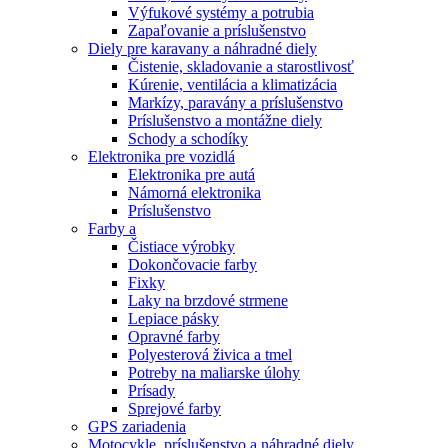
Výfukové systémy a potrubia
Zapaľovanie a príslušenstvo
Diely pre karavany a náhradné diely
Čistenie, skladovanie a starostlivosť
Kúrenie, ventilácia a klimatizácia
Markízy, paravány a príslušenstvo
Príslušenstvo a montážne diely
Schody a schodíky
Elektronika pre vozidlá
Elektronika pre autá
Námorná elektronika
Príslušenstvo
Farby a
Čistiace výrobky
Dokončovacie farby
Fixky
Laky na brzdové strmene
Lepiace pásky
Opravné farby
Polyesterová živica a tmel
Potreby na maliarske úlohy
Prísady
Sprejové farby
GPS zariadenia
Motocykle, príslušenstvo a náhradné diely