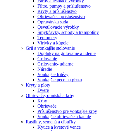
Farby a tesniace výrobky
Filtre, pumpy a príslušenstvo
Kryty a príslušenstvo
Ohrievače a príslušenstvo
Opravárska sada
Osvetľovacie výrobky
Šmykľavky, schody a trampolíny
Teplomery
Vírivky a kúpele
Gril a vonkajšie stolovanie
Doplnky na grilovanie a udenie
Grilovanie
Grilovanie- udiarne
Náradie
Vonkajšie fritézy
Vonkajšie pece na pizzu
Kryty a ploty
Dvere
Ohrievače, ohniská a krby
Krby
Ohrievače
Príslušenstvo pre vonkajšie krby
Vonkajšie ohrievače a kachle
Rastliny, semená a cibuľky
Kytice a kvetové vence