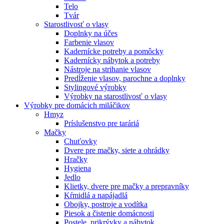
Telo
Tvár
Starostlivosť o vlasy
Doplnky na účes
Farbenie vlasov
Kadernícke potreby a pomôcky
Kadernícky nábytok a potreby
Nástroje na strihanie vlasov
Predĺženie vlasov, parochne a doplnky
Stylingové výrobky
Výrobky na starostlivosť o vlasy
Výrobky pre domácich miláčikov
Hmyz
Príslušenstvo pre taráriá
Mačky
Chuťovky
Dvere pre mačky, siete a ohrádky
Hračky
Hygiena
Jedlo
Klietky, dvere pre mačky a prepravníky
Kŕmidlá a napájadlá
Obojky, postroje a vodítka
Piesok a čistenie domácnosti
Postele, prikrývky a nábytok