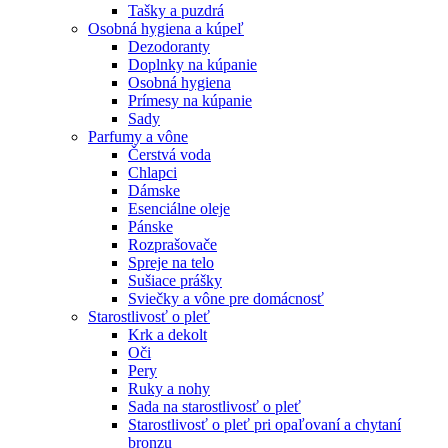
Tašky a puzdrá
Osobná hygiena a kúpeľ
Dezodoranty
Doplnky na kúpanie
Osobná hygiena
Prímesy na kúpanie
Sady
Parfumy a vône
Čerstvá voda
Chlapci
Dámske
Esenciálne oleje
Pánske
Rozprašovače
Spreje na telo
Sušiace prášky
Sviečky a vône pre domácnosť
Starostlivosť o pleť
Krk a dekolt
Oči
Pery
Ruky a nohy
Sada na starostlivosť o pleť
Starostlivosť o pleť pri opaľovaní a chytaní
bronzu