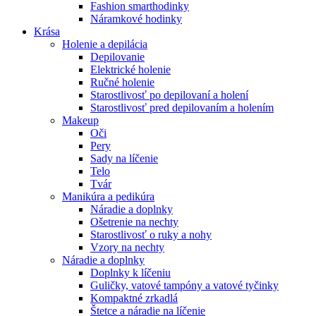
Fashion smarthodinky
Náramkové hodinky
Krása
Holenie a depilácia
Depilovanie
Elektrické holenie
Ručné holenie
Starostlivosť po depilovaní a holení
Starostlivosť pred depilovaním a holením
Makeup
Oči
Pery
Sady na líčenie
Telo
Tvár
Manikúra a pedikúra
Náradie a doplnky
Ošetrenie na nechty
Starostlivosť o ruky a nohy
Vzory na nechty
Náradie a doplnky
Doplnky k líčeniu
Guličky, vatové tampóny a vatové tyčinky
Kompaktné zrkadlá
Štetce a náradie na líčenie