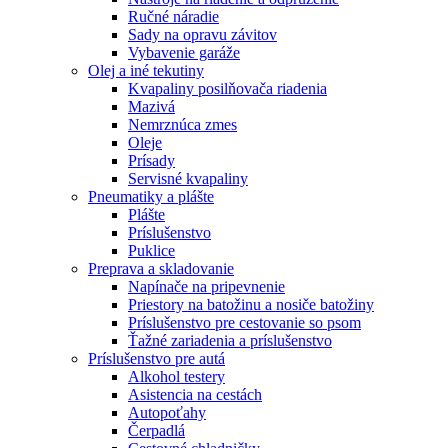
Ručné náradie
Sady na opravu závitov
Vybavenie garáže
Olej a iné tekutiny
Kvapaliny posilňovača riadenia
Mazivá
Nemrznúca zmes
Oleje
Prísady
Servisné kvapaliny
Pneumatiky a plášte
Plášte
Príslušenstvo
Puklice
Preprava a skladovanie
Napínače na pripevnenie
Priestory na batožinu a nosiče batožiny
Príslušenstvo pre cestovanie so psom
Ťažné zariadenia a príslušenstvo
Príslušenstvo pre autá
Alkohol testery
Asistencia na cestách
Autopoťahy
Čerpadlá