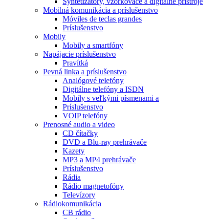
Syntetizátory, vzorkovače a digitálne prístroje
Mobilná komunikácia a príslušenstvo
Móviles de teclas grandes
Príslušenstvo
Mobily
Mobily a smartfóny
Napájacie príslušenstvo
Pravítká
Pevná linka a príslušenstvo
Analógové telefóny
Digitálne telefóny a ISDN
Mobily s veľkými písmenami a
Príslušenstvo
VOIP telefóny
Prenosné audio a video
CD čítačky
DVD a Blu-ray prehrávače
Kazety
MP3 a MP4 prehrávače
Príslušenstvo
Rádia
Rádio magnetofóny
Televízory
Rádiokomunikácia
CB rádio