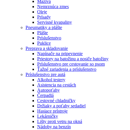
Mazivá
Nemrznúca zmes
Oleje
Prísady
Servisné kvapaliny
Pneumatiky a plášte
Plášte
Príslušenstvo
Puklice
Preprava a skladovanie
Napínače na pripevnenie
Priestory na batožinu a nosiče batožiny
Príslušenstvo pre cestovanie so psom
Ťažné zariadenia a príslušenstvo
Príslušenstvo pre autá
Alkohol testery
Asistencia na cestách
Autopoťahy
Čerpadlá
Cestovné chladničky
Držiaky a poťahy sedadiel
Hasiace prístroje
Lekárničky
Lišty proti vetru na okná
Nádoby na benzín