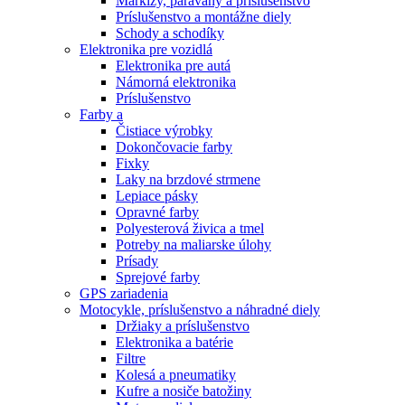
Markízy, paravány a príslušenstvo
Príslušenstvo a montážne diely
Schody a schodíky
Elektronika pre vozidlá
Elektronika pre autá
Námorná elektronika
Príslušenstvo
Farby a
Čistiace výrobky
Dokončovacie farby
Fixky
Laky na brzdové strmene
Lepiace pásky
Opravné farby
Polyesterová živica a tmel
Potreby na maliarske úlohy
Prísady
Sprejové farby
GPS zariadenia
Motocykle, príslušenstvo a náhradné diely
Držiaky a príslušenstvo
Elektronika a batérie
Filtre
Kolesá a pneumatiky
Kufre a nosiče batožiny