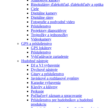
Analógové kamery
Binokulárny ďalekohľad, ďalekohľady a optika
Ciele
Digitálne kamery
Digitálne rámy
Fotografie a podvodné video
Príslušenstvo
Projektory diapozitívov
Trojnožky a jednonožky
Videokamery
GPS a príslušenstvo
GPS lokátory
Príslušenstvo
Vyhľadávacie zariadenie
Hudobné nástroje
DJ a VJ vybavenie
Dychové nástroje
Gitary a príslušenstvo
Javiskové a rozhlasové systémy
Karaoke vybavenia
Klavíry a klávesy
Perkusie
Počítačový záznam a spracovanie
Príslušenstvo pre hudobníkov a hudobnú
produkciu