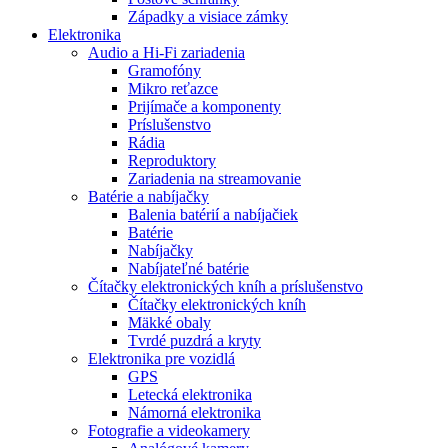
Západky a visiace zámky
Elektronika
Audio a Hi-Fi zariadenia
Gramofóny
Mikro reťazce
Prijímače a komponenty
Príslušenstvo
Rádia
Reproduktory
Zariadenia na streamovanie
Batérie a nabíjačky
Balenia batérií a nabíjačiek
Batérie
Nabíjačky
Nabíjateľné batérie
Čítačky elektronických kníh a príslušenstvo
Čítačky elektronických kníh
Mäkké obaly
Tvrdé puzdrá a kryty
Elektronika pre vozidlá
GPS
Letecká elektronika
Námorná elektronika
Fotografie a videokamery