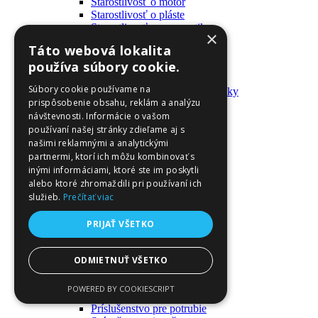
Starostlivosť o motor
Starostlivosť o pláste
Starostlivosť o pneumatiky
×
Výrobky pre fanúšikov
Táto webová lokalita
Batohy a tašky
používa súbory cookie.
Kľúčenky
Oblečenie
Súbory cookie používame na
Zmývateľné tetovačky a nálepky
prispôsobenie obsahu, reklám a analýzu
Domáci majster a nástroje
návštevnosti. Informácie o vašom
Elektrické zapojenie
Časové spínače
používaní našej stránky zdieľame aj s
Diferenciálne spínače
našimi reklamnými a analytickými
Domové zvončeky
partnermi, ktorí ich môžu kombinovať s
Elektrické káble
inými informáciami, ktoré ste im poskytli
Káble
alebo ktoré zhromaždili pri používaní ich
Káblové navijáky
služieb.
Prečítať viac
Magnetotermické krabice
Monitory napájania
PRIJAŤ VŠETKO
Nástenné dosky a rámy
Nástroje a ovládače
Podávače
ODMIETNUŤ VŠETKO
Poistky
Povrchové vedenie
POWERED BY COOKIESCRIPT
Príruby
Príslušenstvo pre potrubie