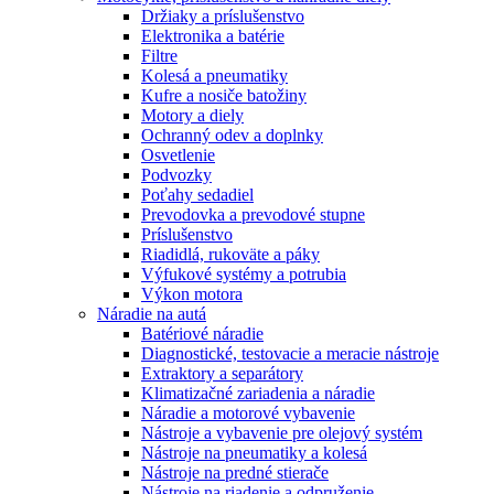
Držiaky a príslušenstvo
Elektronika a batérie
Filtre
Kolesá a pneumatiky
Kufre a nosiče batožiny
Motory a diely
Ochranný odev a doplnky
Osvetlenie
Podvozky
Poťahy sedadiel
Prevodovka a prevodové stupne
Príslušenstvo
Riadidlá, rukoväte a páky
Výfukové systémy a potrubia
Výkon motora
Náradie na autá
Batériové náradie
Diagnostické, testovacie a meracie nástroje
Extraktory a separátory
Klimatizačné zariadenia a náradie
Náradie a motorové vybavenie
Nástroje a vybavenie pre olejový systém
Nástroje na pneumatiky a kolesá
Nástroje na predné stierače
Nástroje na riadenie a odpruženie