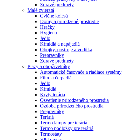
Zdravé predmety
Malé zvieratá
Cvičné kolesá
Domy a prirodzené prostredie
Hračky
Hygiena
Jedlo
Kŕmidlá a napájadlá
Obojky, postroje a vodítka
Prepravníky
Zdravé predmety
Plazy a obojživelníky
Automatické časovače a riadiace systémy
Filtre a čerpadlá
Jedlo
Kŕmidlá
Kryty terária
Osvetlenie prirodzeného prostredia
Ozdoba prirodzeného prostredia
Prepravníky
Teráriá
Termo lampy pre teráriá
Termo podložky pre teráriá
Termostaty
Vlhkomery