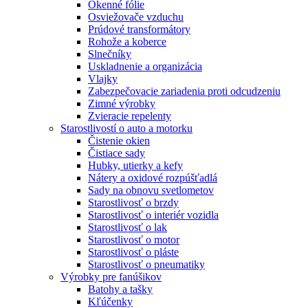
Okenné fólie
Osviežovače vzduchu
Prúdové transformátory
Rohože a koberce
Slnečníky
Uskladnenie a organizácia
Vlajky
Zabezpečovacie zariadenia proti odcudzeniu
Zimné výrobky
Zvieracie repelenty
Starostlivostí o auto a motorku
Čistenie okien
Čistiace sady
Hubky, utierky a kefy
Nátery a oxidové rozpúšťadlá
Sady na obnovu svetlometov
Starostlivosť o brzdy
Starostlivosť o interiér vozidla
Starostlivosť o lak
Starostlivosť o motor
Starostlivosť o pláste
Starostlivosť o pneumatiky
Výrobky pre fanúšikov
Batohy a tašky
Kľúčenky