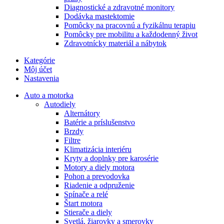
Diagnostické a zdravotné monitory
Dodávka mastektomie
Pomôcky na pracovnú a fyzikálnu terapiu
Pomôcky pre mobilitu a každodenný život
Zdravotnícky materiál a nábytok
Kategórie
Môj účet
Nastavenia
Auto a motorka
Autodiely
Alternátory
Batérie a príslušenstvo
Brzdy
Filtre
Klimatizácia interiéru
Kryty a doplnky pre karosérie
Motory a diely motora
Pohon a prevodovka
Riadenie a odpruženie
Spínače a relé
Štart motora
Stierače a diely
Svetlá, žiarovky a smerovky