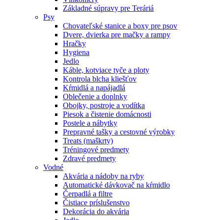
Základné súpravy pre Teráriá
Psy
Chovateľské stanice a boxy pre psov
Dvere, dvierka pre mačky a rampy
Hračky
Hygiena
Jedlo
Káble, kotviace tyče a ploty
Kontrola blcha kliešťov
Kŕmidlá a napájadlá
Oblečenie a doplnky
Obojky, postroje a vodítka
Piesok a čistenie domácnosti
Postele a nábytky
Prepravné tašky a cestovné výrobky
Treats (maškrty)
Tréningové predmety
Zdravé predmety
Vodné
Akvária a nádoby na ryby
Automatické dávkovač na kŕmidlo
Čerpadlá a filtre
Čistiace príslušenstvo
Dekorácia do akvária