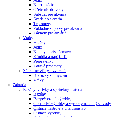
Jedlo
Klimatizácie
Ošetrenie do vody
Substrát pre akváriá
Svetlá do akváriá
Teplomery
Základné súpravy pre akváriá
Základy pre akváriá
Vtáky
Hračky
Jedlo
Klietky a príslušenstvo
Kŕmidlá a napájadlá
Prepravníky
Zdravé predmety
Záhradné vtáky a zvieratá
Krabičky s hmyzom
Vtáky
Záhrada
Bazény, vírivky a spotrebný materiál
Bazény
Bezpečnostné výrobky
Chemické výrobky a výrobky na analýzu vody
Čistiace nástroje a príslušenstvo
Čistiace výrobky