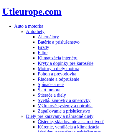
Utleurope.com
Auto a motorka
Autodiely
Alternátory
Batérie a príslušenstvo
Brzdy
Filtre
Klimatizácia interiéru
Kryty a doplnky pre karosérie
Motory a diely motora
Pohon a prevodovka
Riadenie a odpruženie
Spínače a relé
Štart motora
Stierače a diely
Svetlá, žiarovky a smerovky
Výfukové systémy a potrubia
Zapaľovanie a príslušenstvo
Diely pre karavany a náhradné diely
Čistenie, skladovanie a starostlivosť
Kúrenie, ventilácia a klimatizácia