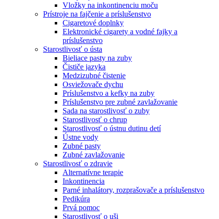
Vložky na inkontinenciu moču
Prístroje na fajčenie a príslušenstvo
Cigaretové doplnky
Elektronické cigarety a vodné fajky a
príslušenstvo
Starostlivosť o ústa
Bieliace pasty na zuby
Čističe jazyka
Medzizubné čistenie
Osviežovače dychu
Príslušenstvo a kefky na zuby
Príslušenstvo pre zubné zavlažovanie
Sada na starostlivosť o zuby
Starostlivosť o chrup
Starostlivosť o ústnu dutinu detí
Ústne vody
Zubné pasty
Zubné zavlažovanie
Starostlivosť o zdravie
Alternatívne terapie
Inkontinencia
Parné inhalátory, rozprašovače a príslušenstvo
Pedikúra
Prvá pomoc
Starostlivosť o uši