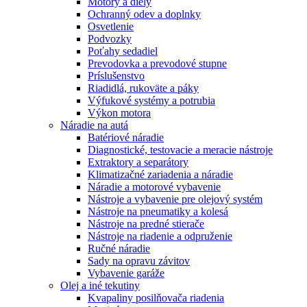
Motory a diely
Ochranný odev a doplnky
Osvetlenie
Podvozky
Poťahy sedadiel
Prevodovka a prevodové stupne
Príslušenstvo
Riadidlá, rukoväte a páky
Výfukové systémy a potrubia
Výkon motora
Náradie na autá
Batériové náradie
Diagnostické, testovacie a meracie nástroje
Extraktory a separátory
Klimatizačné zariadenia a náradie
Náradie a motorové vybavenie
Nástroje a vybavenie pre olejový systém
Nástroje na pneumatiky a kolesá
Nástroje na predné stierače
Nástroje na riadenie a odpruženie
Ručné náradie
Sady na opravu závitov
Vybavenie garáže
Olej a iné tekutiny
Kvapaliny posilňovača riadenia