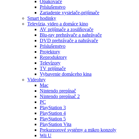
Opakovače
Príslušenstvo
Zariadenie vysielače-prijímače
Smart hodinky
Televízia, video a domáce kino
AV prijímače a zosilňovače
Blu-ray prehrávače a nahrávače
DVD prehrávače a nahrávače
Príslušenstvo
Projektory
Reproduktory
Televízory
TV prijímače
Vybavenie domáceho kina
Videohry
Mac
Nintendo prepínač
Nintendo prepínač 2
PC
PlayStation 3
PlayStation 4
PlayStation 5
PlayStation Vita
Prekurzorové systémy a mikro konzoly
Wii U