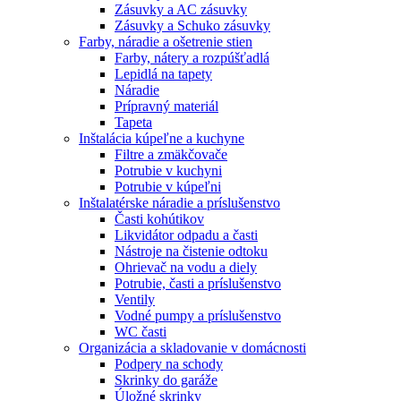
Zásuvky a AC zásuvky
Zásuvky a Schuko zásuvky
Farby, náradie a ošetrenie stien
Farby, nátery a rozpúšťadlá
Lepidlá na tapety
Náradie
Prípravný materiál
Tapeta
Inštalácia kúpeľne a kuchyne
Filtre a zmäkčovače
Potrubie v kuchyni
Potrubie v kúpeľni
Inštalatérske náradie a príslušenstvo
Časti kohútikov
Likvidátor odpadu a časti
Nástroje na čistenie odtoku
Ohrievač na vodu a diely
Potrubie, časti a príslušenstvo
Ventily
Vodné pumpy a príslušenstvo
WC časti
Organizácia a skladovanie v domácnosti
Podpery na schody
Skrinky do garáže
Úložné skrinky