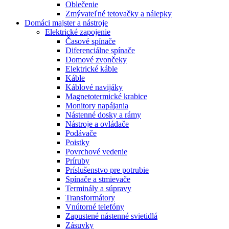
Oblečenie
Zmývateľné tetovačky a nálepky
Domáci majster a nástroje
Elektrické zapojenie
Časové spínače
Diferenciálne spínače
Domové zvončeky
Elektrické káble
Káble
Káblové navijáky
Magnetotermické krabice
Monitory napájania
Nástenné dosky a rámy
Nástroje a ovládače
Podávače
Poistky
Povrchové vedenie
Príruby
Príslušenstvo pre potrubie
Spínače a stmievače
Terminály a súpravy
Transformátory
Vnútorné telefóny
Zapustené nástenné svietidlá
Zásuvky