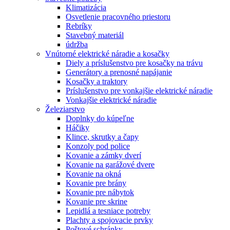
Klimatizácia
Osvetlenie pracovného priestoru
Rebríky
Stavebný materiál
údržba
Vnútorné elektrické náradie a kosačky
Diely a príslušenstvo pre kosačky na trávu
Generátory a prenosné napájanie
Kosačky a traktory
Príslušenstvo pre vonkajšie elektrické náradie
Vonkajšie elektrické náradie
Železiarstvo
Doplnky do kúpeľne
Háčiky
Klince, skrutky a čapy
Konzoly pod police
Kovanie a zámky dverí
Kovanie na garážové dvere
Kovanie na okná
Kovanie pre brány
Kovanie pre nábytok
Kovanie pre skrine
Lepidlá a tesniace potreby
Plachty a spojovacie prvky
Poštové schránky