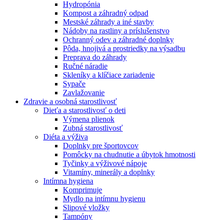
Hydropónia
Kompost a záhradný odpad
Mestské záhrady a iné stavby
Nádoby na rastliny a príslušenstvo
Ochranný odev a záhradné doplnky
Pôda, hnojivá a prostriedky na výsadbu
Preprava do záhrady
Ručné náradie
Skleníky a klíčiace zariadenie
Sypače
Zavlažovanie
Zdravie a osobná starostlivosť
Dieťa a starostlivosť o deti
Výmena plienok
Zubná starostlivosť
Diéta a výživa
Doplnky pre športovcov
Pomôcky na chudnutie a úbytok hmotnosti
Tyčinky a výživové nápoje
Vitamíny, minerály a doplnky
Intímna hygiena
Komprimuje
Mydlo na intímnu hygienu
Slipové vložky
Tampóny