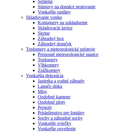
Semená
Súpravy na domáce pestovanie
Vonkajšie rastliny
Skladovanie vonku
Kontajnery na uskladnenie
Skladovacie lavice
Skrine
Záhradný box
Záhradný domček
Teplomery a meteorologické prístroje
Prenosné meteorologické stanice
Teplomery
Vlhkomery
Zrážkomery
Vonkajšia dekorácia
Jazierka a vodné záhrady
Lapače slnka
Misy
Ozdobné kamene
Ozdobné ploty
Pergoly
Príslušenstvo pre fontány
Sochy a záhradné sochy
Vonkajiše sviečky
Vonkajšie osvetlenie