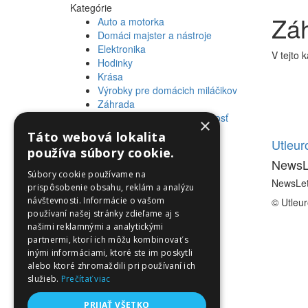
Kategórie
Záh
Auto a motorka
Domáci majster a nástroje
Elektronika
V tejto 
Hodinky
Krása
Výrobky pre domácich miláčikov
Záhrada
Zdravie a osobná starostlivosť
×
Táto webová lokalita
Informácie
Utleu
používa súbory cookie.
NewsL
Informácie
Súbory cookie používame na
NewsLet
prispôsobenie obsahu, reklám a analýzu
návštevnosti. Informácie o vašom
© Utleu
používaní našej stránky zdieľame aj s
našimi reklamnými a analytickými
partnermi, ktorí ich môžu kombinovať s
inými informáciami, ktoré ste im poskytli
alebo ktoré zhromaždili pri používaní ich
služieb.
Prečítať viac
PRIJAŤ VŠETKO