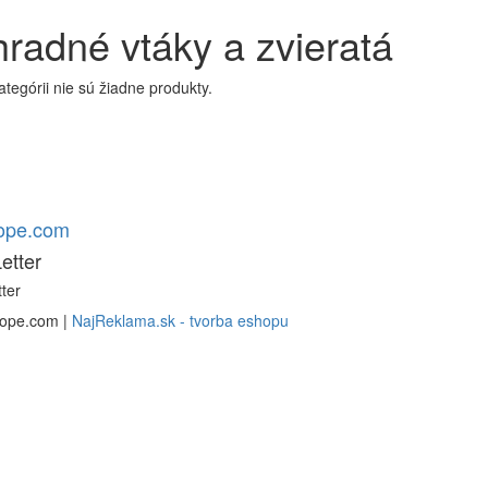
radné vtáky a zvieratá
kategórii nie sú žiadne produkty.
rope.com
etter
ter
rope.com |
NajReklama.sk - tvorba eshopu