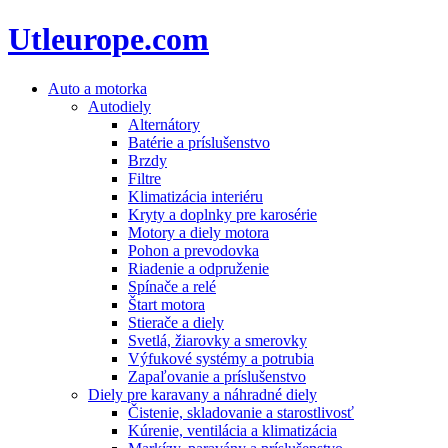
Utleurope.com
Auto a motorka
Autodiely
Alternátory
Batérie a príslušenstvo
Brzdy
Filtre
Klimatizácia interiéru
Kryty a doplnky pre karosérie
Motory a diely motora
Pohon a prevodovka
Riadenie a odpruženie
Spínače a relé
Štart motora
Stierače a diely
Svetlá, žiarovky a smerovky
Výfukové systémy a potrubia
Zapaľovanie a príslušenstvo
Diely pre karavany a náhradné diely
Čistenie, skladovanie a starostlivosť
Kúrenie, ventilácia a klimatizácia