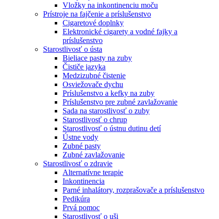
Vložky na inkontinenciu moču
Prístroje na fajčenie a príslušenstvo
Cigaretové doplnky
Elektronické cigarety a vodné fajky a
príslušenstvo
Starostlivosť o ústa
Bieliace pasty na zuby
Čističe jazyka
Medzizubné čistenie
Osviežovače dychu
Príslušenstvo a kefky na zuby
Príslušenstvo pre zubné zavlažovanie
Sada na starostlivosť o zuby
Starostlivosť o chrup
Starostlivosť o ústnu dutinu detí
Ústne vody
Zubné pasty
Zubné zavlažovanie
Starostlivosť o zdravie
Alternatívne terapie
Inkontinencia
Parné inhalátory, rozprašovače a príslušenstvo
Pedikúra
Prvá pomoc
Starostlivosť o uši