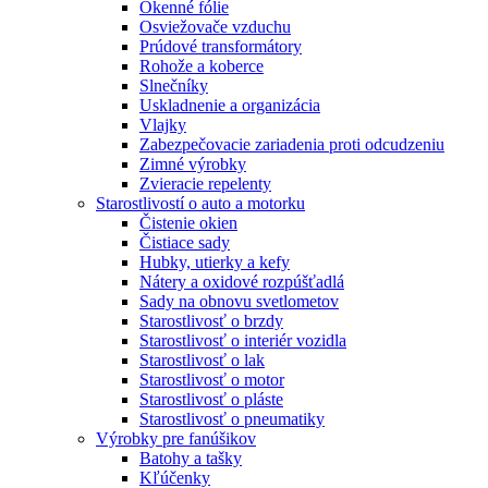
Okenné fólie
Osviežovače vzduchu
Prúdové transformátory
Rohože a koberce
Slnečníky
Uskladnenie a organizácia
Vlajky
Zabezpečovacie zariadenia proti odcudzeniu
Zimné výrobky
Zvieracie repelenty
Starostlivostí o auto a motorku
Čistenie okien
Čistiace sady
Hubky, utierky a kefy
Nátery a oxidové rozpúšťadlá
Sady na obnovu svetlometov
Starostlivosť o brzdy
Starostlivosť o interiér vozidla
Starostlivosť o lak
Starostlivosť o motor
Starostlivosť o pláste
Starostlivosť o pneumatiky
Výrobky pre fanúšikov
Batohy a tašky
Kľúčenky