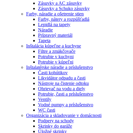
Zásuvky a AC zásuvky
Zásuvky a Schuko zásuvky
Farby, náradie a ošetrenie stien
Farby, nátery a rozpúšťadlá
Lepidlá na tapety
Náradie
Prípravný materiál
Tapeta
Inštalácia kúpeľne a kuchyne
Filtre a zmäkčovače
Potrubie v kuchyni
Potrubie v kúpeľni
Inštalatérske náradie a príslušenstvo
Časti kohútikov
Likvidátor odpadu a časti
Nástroje na čistenie odtoku
Ohrievač na vodu a diely
Potrubie, časti a príslušenstvo
Ventily
Vodné pumpy a príslušenstvo
WC časti
Organizácia a skladovanie v domácnosti
Podpery na schody
Skrinky do garáže
Úložné skrinky