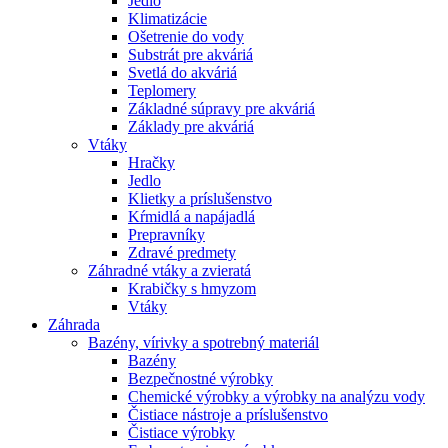
Jedlo
Klimatizácie
Ošetrenie do vody
Substrát pre akváriá
Svetlá do akváriá
Teplomery
Základné súpravy pre akváriá
Základy pre akváriá
Vtáky
Hračky
Jedlo
Klietky a príslušenstvo
Kŕmidlá a napájadlá
Prepravníky
Zdravé predmety
Záhradné vtáky a zvieratá
Krabičky s hmyzom
Vtáky
Záhrada
Bazény, vírivky a spotrebný materiál
Bazény
Bezpečnostné výrobky
Chemické výrobky a výrobky na analýzu vody
Čistiace nástroje a príslušenstvo
Čistiace výrobky