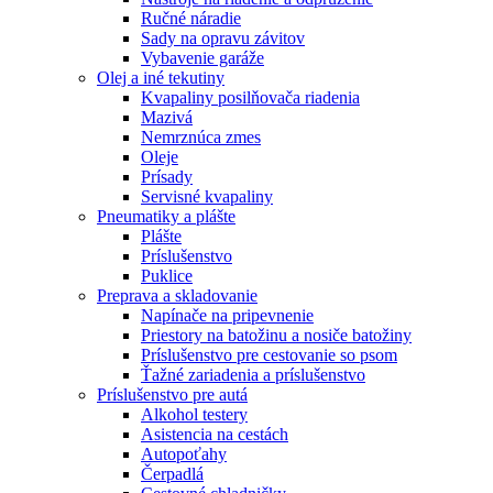
Ručné náradie
Sady na opravu závitov
Vybavenie garáže
Olej a iné tekutiny
Kvapaliny posilňovača riadenia
Mazivá
Nemrznúca zmes
Oleje
Prísady
Servisné kvapaliny
Pneumatiky a plášte
Plášte
Príslušenstvo
Puklice
Preprava a skladovanie
Napínače na pripevnenie
Priestory na batožinu a nosiče batožiny
Príslušenstvo pre cestovanie so psom
Ťažné zariadenia a príslušenstvo
Príslušenstvo pre autá
Alkohol testery
Asistencia na cestách
Autopoťahy
Čerpadlá