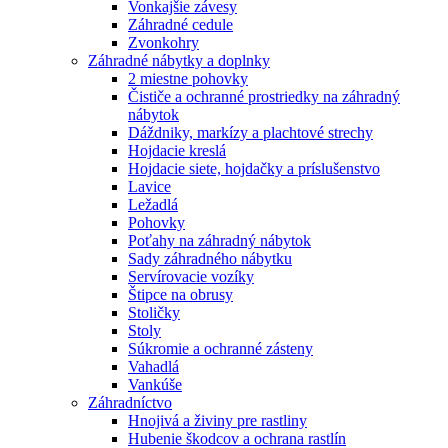
Vonkajšie závesy
Záhradné cedule
Zvonkohry
Záhradné nábytky a doplnky
2 miestne pohovky
Čističe a ochranné prostriedky na záhradný
nábytok
Dáždniky, markízy a plachtové strechy
Hojdacie kreslá
Hojdacie siete, hojdačky a príslušenstvo
Lavice
Ležadlá
Pohovky
Poťahy na záhradný nábytok
Sady záhradného nábytku
Servírovacie vozíky
Štipce na obrusy
Stoličky
Stoly
Súkromie a ochranné zásteny
Vahadlá
Vankúše
Záhradníctvo
Hnojivá a živiny pre rastliny
Hubenie škodcov a ochrana rastlín