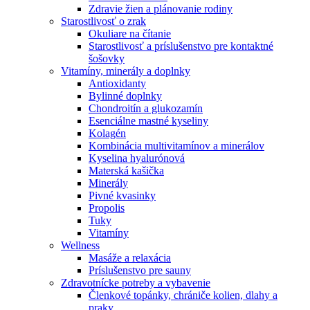
Zdravie žien a plánovanie rodiny
Starostlivosť o zrak
Okuliare na čítanie
Starostlivosť a príslušenstvo pre kontaktné
šošovky
Vitamíny, minerály a doplnky
Antioxidanty
Bylinné doplnky
Chondroitín a glukozamín
Esenciálne mastné kyseliny
Kolagén
Kombinácia multivitamínov a minerálov
Kyselina hyalurónová
Materská kašička
Minerály
Pivné kvasinky
Propolis
Tuky
Vitamíny
Wellness
Masáže a relaxácia
Príslušenstvo pre sauny
Zdravotnícke potreby a vybavenie
Členkové topánky, chrániče kolien, dlahy a
praky