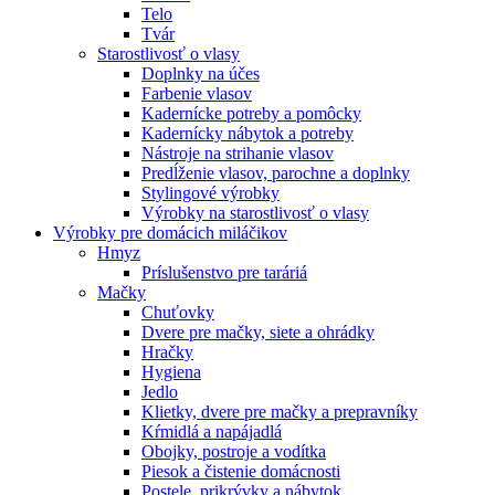
Telo
Tvár
Starostlivosť o vlasy
Doplnky na účes
Farbenie vlasov
Kadernícke potreby a pomôcky
Kadernícky nábytok a potreby
Nástroje na strihanie vlasov
Predĺženie vlasov, parochne a doplnky
Stylingové výrobky
Výrobky na starostlivosť o vlasy
Výrobky pre domácich miláčikov
Hmyz
Príslušenstvo pre taráriá
Mačky
Chuťovky
Dvere pre mačky, siete a ohrádky
Hračky
Hygiena
Jedlo
Klietky, dvere pre mačky a prepravníky
Kŕmidlá a napájadlá
Obojky, postroje a vodítka
Piesok a čistenie domácnosti
Postele, prikrývky a nábytok