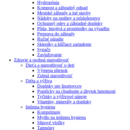
Hydropónia
Kompost a záhradný odpad
Mestské záhrady a iné stavby
Nádoby na rastliny a príslušenstvo
Ochranný odev a záhradné doplnky
Pôda, hnojivá a prostriedky na výsadbu
Preprava do záhrady
Ručné náradie
Skleníky a klíčiace zariadenie
Sypače
Zavlažovanie
Zdravie a osobná starostlivosť
Dieťa a starostlivosť o deti
Výmena plienok
Zubná starostlivosť
Diéta a výživa
Doplnky pre športovcov
Pomôcky na chudnutie a úbytok hmotnosti
Tyčinky a výživové nápoje
Vitamíny, minerály a doplnky
Intímna hygiena
Komprimuje
Mydlo na intímnu hygienu
Slipové vložky
Tampóny