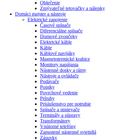
Oblečenie
Zmývateľné tetovačky a nálepky
Domáci majster a nástroje
Elektrické zapojenie
Časové spínače
Diferenciálne spínače
Domové zvončeky
Elektrické káble
Káble
Káblové navijáky
Magnetotermické krabice
Monitory napájania
Nástenné dosky a rámy
Nástroje a ovládače
Podávače
Poistky
Povrchové vedenie
Príruby
Príslušenstvo pre potrubie
Spínače a stmievače
Terminály a súpravy
Transformátory
Vnútorné telefóny
Zapustené nástenné svietidlá
Zásuvky