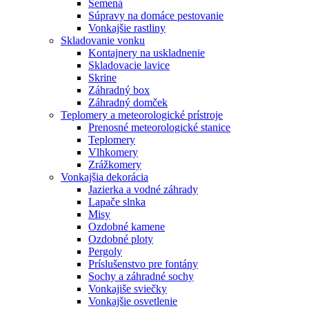
Semená
Súpravy na domáce pestovanie
Vonkajšie rastliny
Skladovanie vonku
Kontajnery na uskladnenie
Skladovacie lavice
Skrine
Záhradný box
Záhradný domček
Teplomery a meteorologické prístroje
Prenosné meteorologické stanice
Teplomery
Vlhkomery
Zrážkomery
Vonkajšia dekorácia
Jazierka a vodné záhrady
Lapače slnka
Misy
Ozdobné kamene
Ozdobné ploty
Pergoly
Príslušenstvo pre fontány
Sochy a záhradné sochy
Vonkajiše sviečky
Vonkajšie osvetlenie