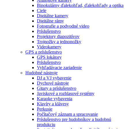
Analógové kamery
Binokulárny ďalekohľad, ďalekohľady a optika
Ciele
Digitálne kamery
Digitálne rámy
Fotografie a podvodné video
Príslušenstvo
Projektory diapozitívov
Trojnožky a jednonožky
Videokamery
GPS a príslušenstvo
GPS lokátory
Príslušenstvo
Vyhľadávacie zariadenie
Hudobné nástroje
DJ a VJ vybavenie
Dychové nástroje
Gitary a príslušenstvo
Javiskové a rozhlasové systémy
Karaoke vybavenia
Klavíry a klávesy
Perkusie
Počítačový záznam a spracovanie
Príslušenstvo pre hudobníkov a hudobnú
produkciu