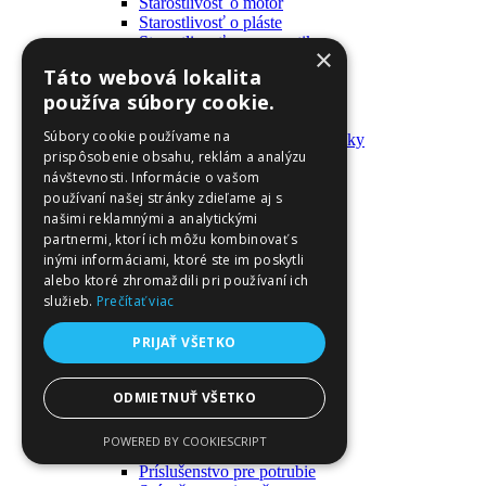
Starostlivosť o motor
Starostlivosť o pláste
Starostlivosť o pneumatiky
×
Výrobky pre fanúšikov
Táto webová lokalita
Batohy a tašky
používa súbory cookie.
Kľúčenky
Oblečenie
Súbory cookie používame na
Zmývateľné tetovačky a nálepky
prispôsobenie obsahu, reklám a analýzu
Domáci majster a nástroje
návštevnosti. Informácie o vašom
Elektrické zapojenie
Časové spínače
používaní našej stránky zdieľame aj s
Diferenciálne spínače
našimi reklamnými a analytickými
Domové zvončeky
partnermi, ktorí ich môžu kombinovať s
Elektrické káble
inými informáciami, ktoré ste im poskytli
Káble
alebo ktoré zhromaždili pri používaní ich
Káblové navijáky
služieb.
Prečítať viac
Magnetotermické krabice
Monitory napájania
PRIJAŤ VŠETKO
Nástenné dosky a rámy
Nástroje a ovládače
Podávače
ODMIETNUŤ VŠETKO
Poistky
Povrchové vedenie
POWERED BY COOKIESCRIPT
Príruby
Príslušenstvo pre potrubie