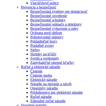
Viacúčelové police
Prevencia a bezpečnosť
Bezpečnostná systémy pre domácnosť
Bezpečnostné osvetlenie
Bezpečnostné schránky
Bezpečnostné snímače a detektory
Bezpečnostné vybavenie a odev
Ochrana pred ohňom
Pohotovostné súpravy
Pokladničné boxy
Poplašné zvony
Sirény
Skrinky na kľúče
Svetlá a svetlomety
Zamykateľné okenné kľučky
Ručné a elektrické náradie
Čistenie
Čistenie snehu
Elektrické náradie
Náradie na meranie a návrh
Oganizéry náradia
Príslušenstvo pre elektrické náradie
Ručné náradie
Záhradné ručné náradie
Stavebné potreby