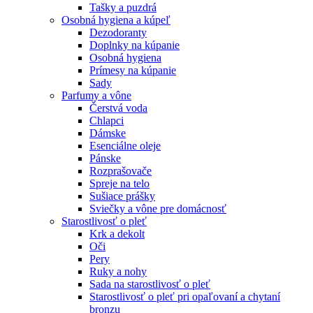
Tašky a puzdrá
Osobná hygiena a kúpeľ
Dezodoranty
Doplnky na kúpanie
Osobná hygiena
Prímesy na kúpanie
Sady
Parfumy a vône
Čerstvá voda
Chlapci
Dámske
Esenciálne oleje
Pánske
Rozprašovače
Spreje na telo
Sušiace prášky
Sviečky a vône pre domácnosť
Starostlivosť o pleť
Krk a dekolt
Oči
Pery
Ruky a nohy
Sada na starostlivosť o pleť
Starostlivosť o pleť pri opaľovaní a chytaní
bronzu