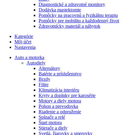
Diagnostické a zdravotné monitory
Dodávka mastektomie
Pomôcky na pracovnú a fyzikálnu terapiu
Pomôcky pre mobilitu a každodenný život
Zdravotnícky materiál a nábytok
Kategórie
Môj účet
Nastavenia
Auto a motorka
Autodiely
Alternátory
Batérie a príslušenstvo
Brzdy
Filtre
Klimatizácia interiéru
Kryty a doplnky pre karosérie
Motory a diely motora
Pohon a prevodovka
Riadenie a odpruženie
Spínače a relé
Štart motora
Stierače a diely
Svetlá, žiarovky a smerovky