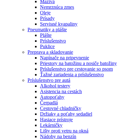
Mazivá
Nemrznúca zmes
Oleje
Prísady
Servisné kvapaliny
Pneumatiky a plášte
Plášte
Príslušenstvo
Puklice
Preprava a skladovanie
Napínače na pripevnenie
Priestory na batožinu a nosiče batožiny
Príslušenstvo pre cestovanie so psom
Ťažné zariadenia a príslušenstvo
Príslušenstvo pre autá
Alkohol testery
Asistencia na cestách
Autopoťahy
Čerpadlá
Cestovné chladničky
Držiaky a poťahy sedadiel
Hasiace prístroje
Lekárničky
Lišty proti vetru na okná
Nádoby na benzín