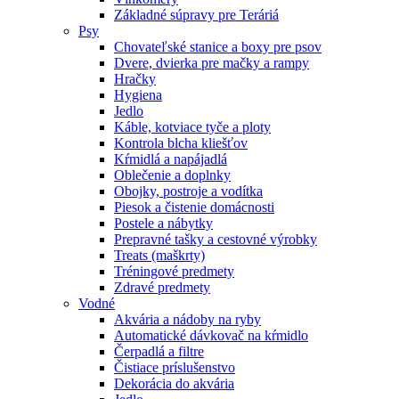
Základné súpravy pre Teráriá
Psy
Chovateľské stanice a boxy pre psov
Dvere, dvierka pre mačky a rampy
Hračky
Hygiena
Jedlo
Káble, kotviace tyče a ploty
Kontrola blcha kliešťov
Kŕmidlá a napájadlá
Oblečenie a doplnky
Obojky, postroje a vodítka
Piesok a čistenie domácnosti
Postele a nábytky
Prepravné tašky a cestovné výrobky
Treats (maškrty)
Tréningové predmety
Zdravé predmety
Vodné
Akvária a nádoby na ryby
Automatické dávkovač na kŕmidlo
Čerpadlá a filtre
Čistiace príslušenstvo
Dekorácia do akvária