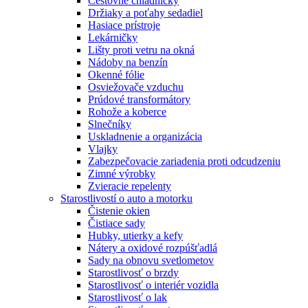
Cestovné chladničky
Držiaky a poťahy sedadiel
Hasiace prístroje
Lekárničky
Lišty proti vetru na okná
Nádoby na benzín
Okenné fólie
Osviežovače vzduchu
Prúdové transformátory
Rohože a koberce
Slnečníky
Uskladnenie a organizácia
Vlajky
Zabezpečovacie zariadenia proti odcudzeniu
Zimné výrobky
Zvieracie repelenty
Starostlivostí o auto a motorku
Čistenie okien
Čistiace sady
Hubky, utierky a kefy
Nátery a oxidové rozpúšťadlá
Sady na obnovu svetlometov
Starostlivosť o brzdy
Starostlivosť o interiér vozidla
Starostlivosť o lak