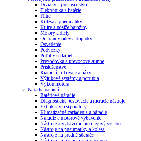
Držiaky a príslušenstvo
Elektronika a batérie
Filtre
Kolesá a pneumatiky
Kufre a nosiče batožiny
Motory a diely
Ochranný odev a doplnky
Osvetlenie
Podvozky
Poťahy sedadiel
Prevodovka a prevodové stupne
Príslušenstvo
Riadidlá, rukoväte a páky
Výfukové systémy a potrubia
Výkon motora
Náradie na autá
Batériové náradie
Diagnostické, testovacie a meracie nástroje
Extraktory a separátory
Klimatizačné zariadenia a náradie
Náradie a motorové vybavenie
Nástroje a vybavenie pre olejový systém
Nástroje na pneumatiky a kolesá
Nástroje na predné stierače
Nástroje na riadenie a odpruženie