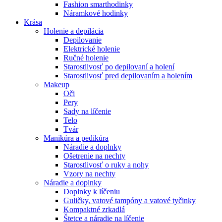
Fashion smarthodinky
Náramkové hodinky
Krása
Holenie a depilácia
Depilovanie
Elektrické holenie
Ručné holenie
Starostlivosť po depilovaní a holení
Starostlivosť pred depilovaním a holením
Makeup
Oči
Pery
Sady na líčenie
Telo
Tvár
Manikúra a pedikúra
Náradie a doplnky
Ošetrenie na nechty
Starostlivosť o ruky a nohy
Vzory na nechty
Náradie a doplnky
Doplnky k líčeniu
Guličky, vatové tampóny a vatové tyčinky
Kompaktné zrkadlá
Štetce a náradie na líčenie