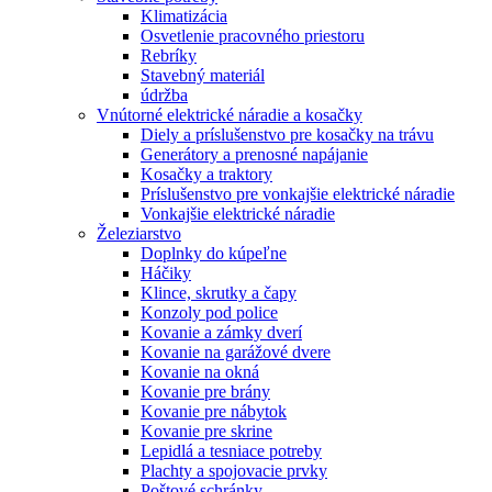
Klimatizácia
Osvetlenie pracovného priestoru
Rebríky
Stavebný materiál
údržba
Vnútorné elektrické náradie a kosačky
Diely a príslušenstvo pre kosačky na trávu
Generátory a prenosné napájanie
Kosačky a traktory
Príslušenstvo pre vonkajšie elektrické náradie
Vonkajšie elektrické náradie
Železiarstvo
Doplnky do kúpeľne
Háčiky
Klince, skrutky a čapy
Konzoly pod police
Kovanie a zámky dverí
Kovanie na garážové dvere
Kovanie na okná
Kovanie pre brány
Kovanie pre nábytok
Kovanie pre skrine
Lepidlá a tesniace potreby
Plachty a spojovacie prvky
Poštové schránky