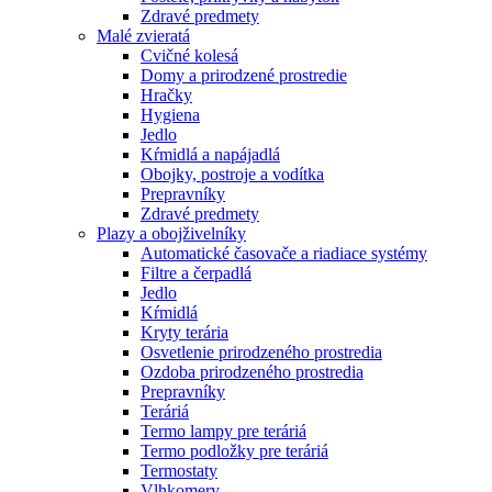
Zdravé predmety
Malé zvieratá
Cvičné kolesá
Domy a prirodzené prostredie
Hračky
Hygiena
Jedlo
Kŕmidlá a napájadlá
Obojky, postroje a vodítka
Prepravníky
Zdravé predmety
Plazy a obojživelníky
Automatické časovače a riadiace systémy
Filtre a čerpadlá
Jedlo
Kŕmidlá
Kryty terária
Osvetlenie prirodzeného prostredia
Ozdoba prirodzeného prostredia
Prepravníky
Teráriá
Termo lampy pre teráriá
Termo podložky pre teráriá
Termostaty
Vlhkomery