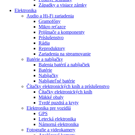
Západky a visiace zámky
Elektronika
Audio a Hi-Fi zariadenia
Gramofóny
Mikro reťazce
Prijímače a komponenty
Príslušenstvo
Rádia
Reproduktory
Zariadenia na streamovanie
Batérie a nabíjačky
Balenia batérií a nabíjačiek
Batérie
Nabíjačky
Nabíjateľné batérie
Čítačky elektronických kníh a príslušenstvo
Čítačky elektronických kníh
Mäkké obaly
Tvrdé puzdrá a kryty
Elektronika pre vozidlá
GPS
Letecká elektronika
Námorná elektronika
Fotografie a videokamery