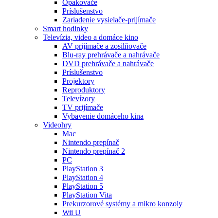
Opakovače
Príslušenstvo
Zariadenie vysielače-prijímače
Smart hodinky
Televízia, video a domáce kino
AV prijímače a zosilňovače
Blu-ray prehrávače a nahrávače
DVD prehrávače a nahrávače
Príslušenstvo
Projektory
Reproduktory
Televízory
TV prijímače
Vybavenie domáceho kina
Videohry
Mac
Nintendo prepínač
Nintendo prepínač 2
PC
PlayStation 3
PlayStation 4
PlayStation 5
PlayStation Vita
Prekurzorové systémy a mikro konzoly
Wii U