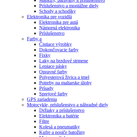
Markízy, paravány a príslušenstvo
Príslušenstvo a montážne diely
Schody a schodíky
Elektronika pre vozidlá
Elektronika pre autá
Námorná elektronika
Príslušenstvo
Farby a
Čistiace výrobky
Dokončovacie farby
Fixky
Laky na brzdové strmene
Lepiace pásky
Opravné farby
Polyesterová živica a tmel
Potreby na maliarske úlohy
Prísady
Sprejové farby
GPS zariadenia
Motocykle, príslušenstvo a náhradné diely
Držiaky a príslušenstvo
Elektronika a batérie
Filtre
Kolesá a pneumatiky
Kufre a nosiče batožiny