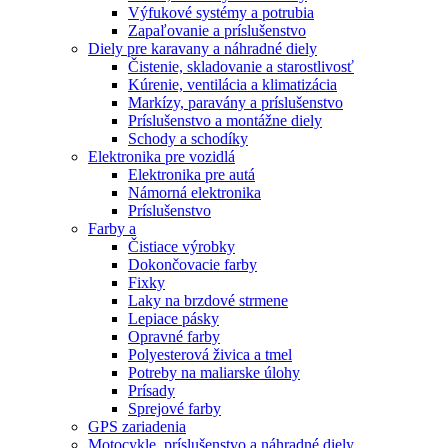
Výfukové systémy a potrubia
Zapaľovanie a príslušenstvo
Diely pre karavany a náhradné diely
Čistenie, skladovanie a starostlivosť
Kúrenie, ventilácia a klimatizácia
Markízy, paravány a príslušenstvo
Príslušenstvo a montážne diely
Schody a schodíky
Elektronika pre vozidlá
Elektronika pre autá
Námorná elektronika
Príslušenstvo
Farby a
Čistiace výrobky
Dokončovacie farby
Fixky
Laky na brzdové strmene
Lepiace pásky
Opravné farby
Polyesterová živica a tmel
Potreby na maliarske úlohy
Prísady
Sprejové farby
GPS zariadenia
Motocykle, príslušenstvo a náhradné diely