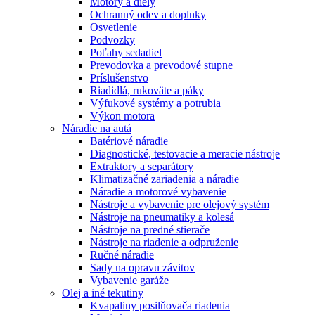
Motory a diely
Ochranný odev a doplnky
Osvetlenie
Podvozky
Poťahy sedadiel
Prevodovka a prevodové stupne
Príslušenstvo
Riadidlá, rukoväte a páky
Výfukové systémy a potrubia
Výkon motora
Náradie na autá
Batériové náradie
Diagnostické, testovacie a meracie nástroje
Extraktory a separátory
Klimatizačné zariadenia a náradie
Náradie a motorové vybavenie
Nástroje a vybavenie pre olejový systém
Nástroje na pneumatiky a kolesá
Nástroje na predné stierače
Nástroje na riadenie a odpruženie
Ručné náradie
Sady na opravu závitov
Vybavenie garáže
Olej a iné tekutiny
Kvapaliny posilňovača riadenia