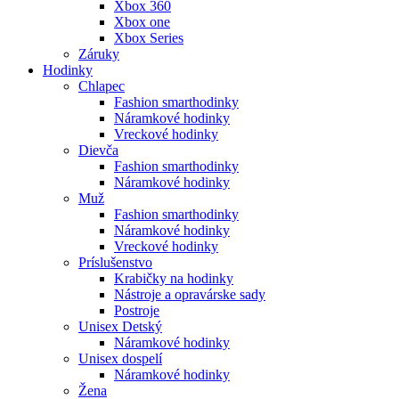
Xbox 360
Xbox one
Xbox Series
Záruky
Hodinky
Chlapec
Fashion smarthodinky
Náramkové hodinky
Vreckové hodinky
Dievča
Fashion smarthodinky
Náramkové hodinky
Muž
Fashion smarthodinky
Náramkové hodinky
Vreckové hodinky
Príslušenstvo
Krabičky na hodinky
Nástroje a opravárske sady
Postroje
Unisex Detský
Náramkové hodinky
Unisex dospelí
Náramkové hodinky
Žena