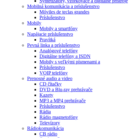
Syntetizátory, vzorkovače a digitálne prístroje
Mobilná komunikácia a príslušenstvo
Móviles de teclas grandes
Príslušenstvo
Mobily
Mobily a smartfóny
Napájacie príslušenstvo
Pravítká
Pevná linka a príslušenstvo
Analógové telefóny
Digitálne telefóny a ISDN
Mobily s veľkými písmenami a
Príslušenstvo
VOIP telefóny
Prenosné audio a video
CD čítačky
DVD a Blu-ray prehrávače
Kazety
MP3 a MP4 prehrávače
Príslušenstvo
Rádia
Rádio magnetofóny
Televízory
Rádiokomunikácia
CB rádio