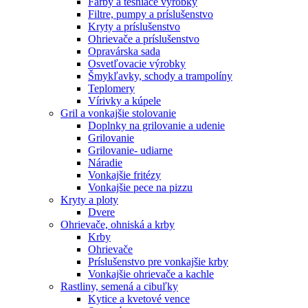
Farby a tesniace výrobky
Filtre, pumpy a príslušenstvo
Kryty a príslušenstvo
Ohrievače a príslušenstvo
Opravárska sada
Osvetľovacie výrobky
Šmykľavky, schody a trampolíny
Teplomery
Vírivky a kúpele
Gril a vonkajšie stolovanie
Doplnky na grilovanie a udenie
Grilovanie
Grilovanie- udiarne
Náradie
Vonkajšie fritézy
Vonkajšie pece na pizzu
Kryty a ploty
Dvere
Ohrievače, ohniská a krby
Krby
Ohrievače
Príslušenstvo pre vonkajšie krby
Vonkajšie ohrievače a kachle
Rastliny, semená a cibuľky
Kytice a kvetové vence