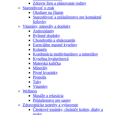
Zdravie žien a plánovanie rodiny
Starostlivosť o zrak
Okuliare na čítanie
Starostlivosť a príslušenstvo pre kontaktné
šošovky
Vitamíny, minerály a doplnky
Antioxidanty
Bylinné doplnky
Chondroitín a glukozamín
Esenciálne mastné kyseliny
Kolagén
Kombinácia multivitamínov a minerálov
Kyselina hyalurónová
Materská kašička
Minerály
Pivné kvasinky
Propolis
Tuky
Vitamíny
Wellness
Masáže a relaxácia
Príslušenstvo pre sauny
Zdravotnícke potreby a vybavenie
Členkové topánky, chrániče kolien, dlahy a
praky