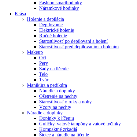
Fashion smarthodinky
Náramkové hodinky
Krása
Holenie a depilácia
Depilovanie
Elektrické holenie
Ručné holenie
Starostlivosť po depilovaní a holení
Starostlivosť pred depilovaním a holením
Makeup
Oči
Pery
Sady na líčenie
Telo
Tvár
Manikúra a pedikúra
Náradie a doplnky
Ošetrenie na nechty
Starostlivosť o ruky a nohy
Vzory na nechty
Náradie a doplnky
Doplnky k líčeniu
Guličky, vatové tampóny a vatové tyčinky
Kompaktné zrkadlá
Štetce a náradie na líčenie