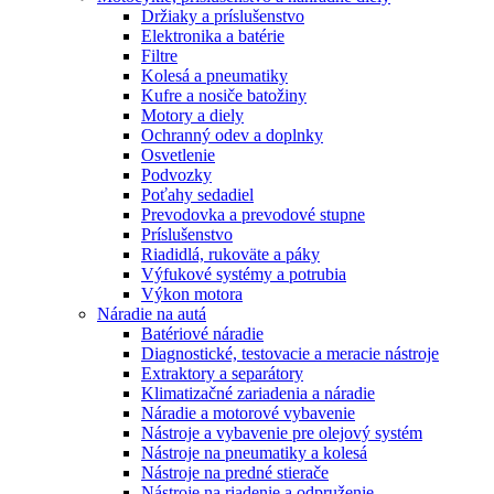
Držiaky a príslušenstvo
Elektronika a batérie
Filtre
Kolesá a pneumatiky
Kufre a nosiče batožiny
Motory a diely
Ochranný odev a doplnky
Osvetlenie
Podvozky
Poťahy sedadiel
Prevodovka a prevodové stupne
Príslušenstvo
Riadidlá, rukoväte a páky
Výfukové systémy a potrubia
Výkon motora
Náradie na autá
Batériové náradie
Diagnostické, testovacie a meracie nástroje
Extraktory a separátory
Klimatizačné zariadenia a náradie
Náradie a motorové vybavenie
Nástroje a vybavenie pre olejový systém
Nástroje na pneumatiky a kolesá
Nástroje na predné stierače
Nástroje na riadenie a odpruženie