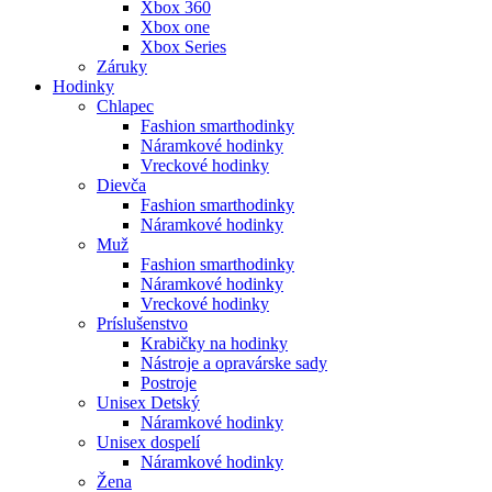
Xbox 360
Xbox one
Xbox Series
Záruky
Hodinky
Chlapec
Fashion smarthodinky
Náramkové hodinky
Vreckové hodinky
Dievča
Fashion smarthodinky
Náramkové hodinky
Muž
Fashion smarthodinky
Náramkové hodinky
Vreckové hodinky
Príslušenstvo
Krabičky na hodinky
Nástroje a opravárske sady
Postroje
Unisex Detský
Náramkové hodinky
Unisex dospelí
Náramkové hodinky
Žena