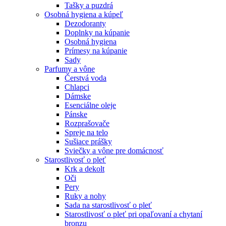
Tašky a puzdrá
Osobná hygiena a kúpeľ
Dezodoranty
Doplnky na kúpanie
Osobná hygiena
Prímesy na kúpanie
Sady
Parfumy a vône
Čerstvá voda
Chlapci
Dámske
Esenciálne oleje
Pánske
Rozprašovače
Spreje na telo
Sušiace prášky
Sviečky a vône pre domácnosť
Starostlivosť o pleť
Krk a dekolt
Oči
Pery
Ruky a nohy
Sada na starostlivosť o pleť
Starostlivosť o pleť pri opaľovaní a chytaní
bronzu