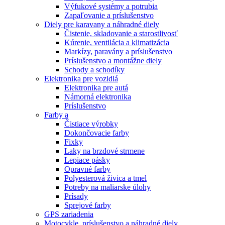
Výfukové systémy a potrubia
Zapaľovanie a príslušenstvo
Diely pre karavany a náhradné diely
Čistenie, skladovanie a starostlivosť
Kúrenie, ventilácia a klimatizácia
Markízy, paravány a príslušenstvo
Príslušenstvo a montážne diely
Schody a schodíky
Elektronika pre vozidlá
Elektronika pre autá
Námorná elektronika
Príslušenstvo
Farby a
Čistiace výrobky
Dokončovacie farby
Fixky
Laky na brzdové strmene
Lepiace pásky
Opravné farby
Polyesterová živica a tmel
Potreby na maliarske úlohy
Prísady
Sprejové farby
GPS zariadenia
Motocykle, príslušenstvo a náhradné diely