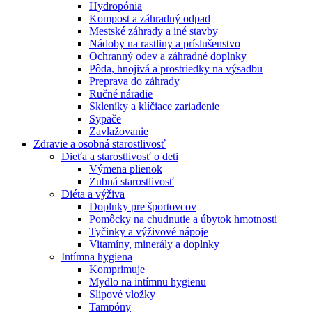
Hydropónia
Kompost a záhradný odpad
Mestské záhrady a iné stavby
Nádoby na rastliny a príslušenstvo
Ochranný odev a záhradné doplnky
Pôda, hnojivá a prostriedky na výsadbu
Preprava do záhrady
Ručné náradie
Skleníky a klíčiace zariadenie
Sypače
Zavlažovanie
Zdravie a osobná starostlivosť
Dieťa a starostlivosť o deti
Výmena plienok
Zubná starostlivosť
Diéta a výživa
Doplnky pre športovcov
Pomôcky na chudnutie a úbytok hmotnosti
Tyčinky a výživové nápoje
Vitamíny, minerály a doplnky
Intímna hygiena
Komprimuje
Mydlo na intímnu hygienu
Slipové vložky
Tampóny