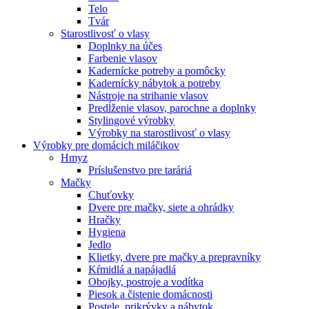
Telo
Tvár
Starostlivosť o vlasy
Doplnky na účes
Farbenie vlasov
Kadernícke potreby a pomôcky
Kadernícky nábytok a potreby
Nástroje na strihanie vlasov
Predĺženie vlasov, parochne a doplnky
Stylingové výrobky
Výrobky na starostlivosť o vlasy
Výrobky pre domácich miláčikov
Hmyz
Príslušenstvo pre taráriá
Mačky
Chuťovky
Dvere pre mačky, siete a ohrádky
Hračky
Hygiena
Jedlo
Klietky, dvere pre mačky a prepravníky
Kŕmidlá a napájadlá
Obojky, postroje a vodítka
Piesok a čistenie domácnosti
Postele, prikrývky a nábytok