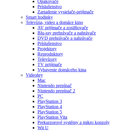
Opakovače
Príslušenstvo
Zariadenie vysielače-prijímače
Smart hodinky
Televízia, video a domáce kino
AV prijímače a zosilňovače
Blu-ray prehrávače a nahrávače
DVD prehrávače a nahrávače
Príslušenstvo
Projektory
Reproduktory
Televízory
TV prijímače
Vybavenie domáceho kina
Videohry
Mac
Nintendo prepínač
Nintendo prepínač 2
PC
PlayStation 3
PlayStation 4
PlayStation 5
PlayStation Vita
Prekurzorové systémy a mikro konzoly
Wii U