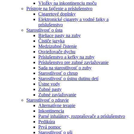
Vložky na inkontinenciu moču
Prístroje na fajčenie a príslušenstvo
Cigaretové doplnky
Elektronické cigarety a vodné fajky a
príslušenstvo
Starostlivosť o ústa
Bieliace pasty na zuby
Čističe jazyka
Medzizubné čistenie
Osviežovače dychu
Príslušenstvo a kefky na zuby
Príslušenstvo pre zubné zavlažovanie
Sada na starostlivosť o zuby
Starostlivosť o chrup
Starostlivosť o ústnu dutinu detí
Ústne vody
Zubné pasty
Zubné zavlažovanie
Starostlivosť o zdravie
Alternatívne terapie
Inkontinencia
Parné inhalátory, rozprašovače a príslušenstvo
Pedikúra
Prvá pomoc
Starostlivosť o uši