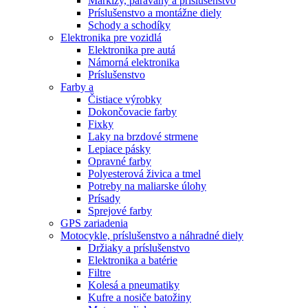
Markízy, paravány a príslušenstvo
Príslušenstvo a montážne diely
Schody a schodíky
Elektronika pre vozidlá
Elektronika pre autá
Námorná elektronika
Príslušenstvo
Farby a
Čistiace výrobky
Dokončovacie farby
Fixky
Laky na brzdové strmene
Lepiace pásky
Opravné farby
Polyesterová živica a tmel
Potreby na maliarske úlohy
Prísady
Sprejové farby
GPS zariadenia
Motocykle, príslušenstvo a náhradné diely
Držiaky a príslušenstvo
Elektronika a batérie
Filtre
Kolesá a pneumatiky
Kufre a nosiče batožiny