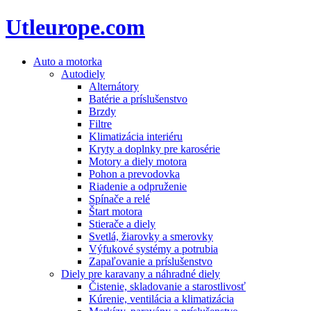
Utleurope.com
Auto a motorka
Autodiely
Alternátory
Batérie a príslušenstvo
Brzdy
Filtre
Klimatizácia interiéru
Kryty a doplnky pre karosérie
Motory a diely motora
Pohon a prevodovka
Riadenie a odpruženie
Spínače a relé
Štart motora
Stierače a diely
Svetlá, žiarovky a smerovky
Výfukové systémy a potrubia
Zapaľovanie a príslušenstvo
Diely pre karavany a náhradné diely
Čistenie, skladovanie a starostlivosť
Kúrenie, ventilácia a klimatizácia