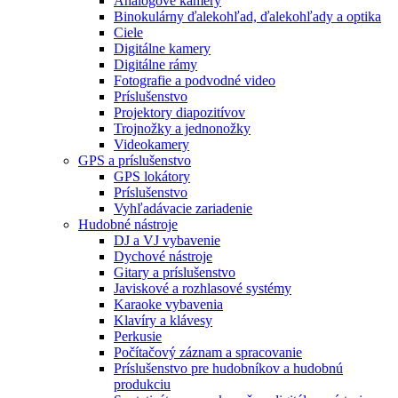
Analógové kamery
Binokulárny ďalekohľad, ďalekohľady a optika
Ciele
Digitálne kamery
Digitálne rámy
Fotografie a podvodné video
Príslušenstvo
Projektory diapozitívov
Trojnožky a jednonožky
Videokamery
GPS a príslušenstvo
GPS lokátory
Príslušenstvo
Vyhľadávacie zariadenie
Hudobné nástroje
DJ a VJ vybavenie
Dychové nástroje
Gitary a príslušenstvo
Javiskové a rozhlasové systémy
Karaoke vybavenia
Klavíry a klávesy
Perkusie
Počítačový záznam a spracovanie
Príslušenstvo pre hudobníkov a hudobnú
produkciu