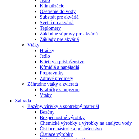
Jedlo
Klimatizácie
Ošetrenie do vody
Substrát pre akváriá
Svetlá do akváriá
Teplomery
Základné súpravy pre akváriá
Základy pre akváriá
Vtáky
Hračky
Jedlo
Klietky a príslušenstvo
Kŕmidlá a napájadlá
Prepravníky
Zdravé predmety
Záhradné vtáky a zvieratá
Krabičky s hmyzom
Vtáky
Záhrada
Bazény, vírivky a spotrebný materiál
Bazény
Bezpečnostné výrobky
Chemické výrobky a výrobky na analýzu vody
Čistiace nástroje a príslušenstvo
Čistiace výrobky