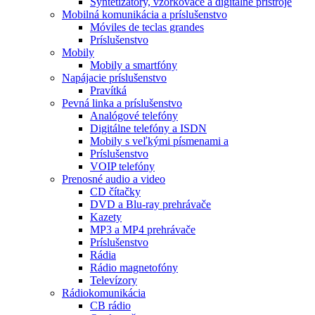
Syntetizátory, vzorkovače a digitálne prístroje
Mobilná komunikácia a príslušenstvo
Móviles de teclas grandes
Príslušenstvo
Mobily
Mobily a smartfóny
Napájacie príslušenstvo
Pravítká
Pevná linka a príslušenstvo
Analógové telefóny
Digitálne telefóny a ISDN
Mobily s veľkými písmenami a
Príslušenstvo
VOIP telefóny
Prenosné audio a video
CD čítačky
DVD a Blu-ray prehrávače
Kazety
MP3 a MP4 prehrávače
Príslušenstvo
Rádia
Rádio magnetofóny
Televízory
Rádiokomunikácia
CB rádio