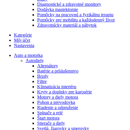
Diagnostické a zdravotné monitory
Dodávka mastektomie
Pomôcky na pracovnú a fyzikálnu terapiu
Pomôcky pre mobilitu a každodenný život
Zdravotnícky materiál a nábytok
Kategórie
Môj účet
Nastavenia
Auto a motorka
Autodiely
Alternátory
Batérie a príslušenstvo
Brzdy
Filtre
Klimatizácia interiéru
Kryty a doplnky pre karosérie
Motory a diely motora
Pohon a prevodovka
Riadenie a odpruženie
Spínače a relé
Štart motora
Stierače a diely
Svetlá, žiarovky a smerovky