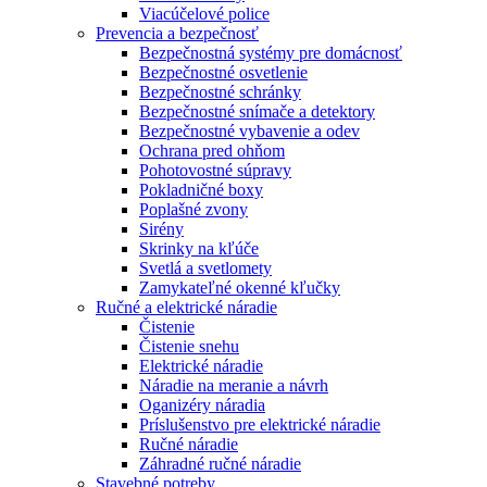
Viacúčelové police
Prevencia a bezpečnosť
Bezpečnostná systémy pre domácnosť
Bezpečnostné osvetlenie
Bezpečnostné schránky
Bezpečnostné snímače a detektory
Bezpečnostné vybavenie a odev
Ochrana pred ohňom
Pohotovostné súpravy
Pokladničné boxy
Poplašné zvony
Sirény
Skrinky na kľúče
Svetlá a svetlomety
Zamykateľné okenné kľučky
Ručné a elektrické náradie
Čistenie
Čistenie snehu
Elektrické náradie
Náradie na meranie a návrh
Oganizéry náradia
Príslušenstvo pre elektrické náradie
Ručné náradie
Záhradné ručné náradie
Stavebné potreby