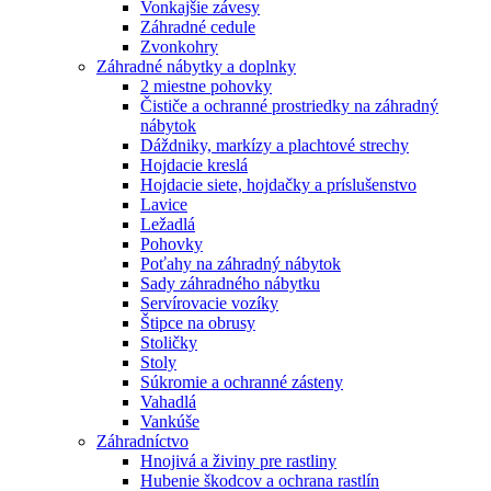
Vonkajšie závesy
Záhradné cedule
Zvonkohry
Záhradné nábytky a doplnky
2 miestne pohovky
Čističe a ochranné prostriedky na záhradný
nábytok
Dáždniky, markízy a plachtové strechy
Hojdacie kreslá
Hojdacie siete, hojdačky a príslušenstvo
Lavice
Ležadlá
Pohovky
Poťahy na záhradný nábytok
Sady záhradného nábytku
Servírovacie vozíky
Štipce na obrusy
Stoličky
Stoly
Súkromie a ochranné zásteny
Vahadlá
Vankúše
Záhradníctvo
Hnojivá a živiny pre rastliny
Hubenie škodcov a ochrana rastlín