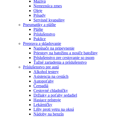
Mazivá
Nemrznúca zmes
Oleje
Prísady
Servisné kvapaliny
Pneumatiky a plášte
Plášte
Príslušenstvo
Puklice
Preprava a skladovanie
Napínače na pripevnenie
Priestory na batožinu a nosiče batožiny
Príslušenstvo pre cestovanie so psom
Ťažné zariadenia a príslušenstvo
Príslušenstvo pre autá
Alkohol testery
Asistencia na cestách
Autopoťahy
Čerpadlá
Cestovné chladničky
Držiaky a poťahy sedadiel
Hasiace prístroje
Lekárničky
Lišty proti vetru na okná
Nádoby na benzín