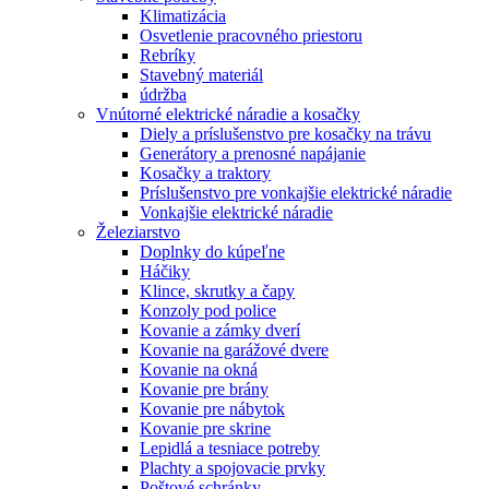
Klimatizácia
Osvetlenie pracovného priestoru
Rebríky
Stavebný materiál
údržba
Vnútorné elektrické náradie a kosačky
Diely a príslušenstvo pre kosačky na trávu
Generátory a prenosné napájanie
Kosačky a traktory
Príslušenstvo pre vonkajšie elektrické náradie
Vonkajšie elektrické náradie
Železiarstvo
Doplnky do kúpeľne
Háčiky
Klince, skrutky a čapy
Konzoly pod police
Kovanie a zámky dverí
Kovanie na garážové dvere
Kovanie na okná
Kovanie pre brány
Kovanie pre nábytok
Kovanie pre skrine
Lepidlá a tesniace potreby
Plachty a spojovacie prvky
Poštové schránky