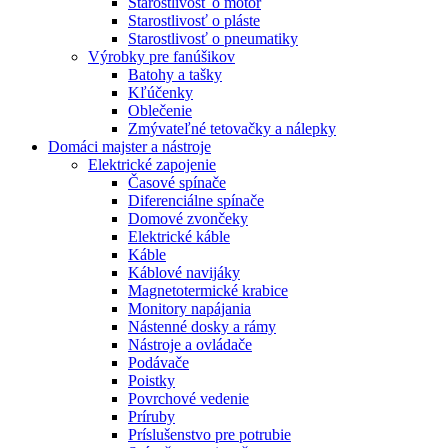
Starostlivosť o motor
Starostlivosť o pláste
Starostlivosť o pneumatiky
Výrobky pre fanúšikov
Batohy a tašky
Kľúčenky
Oblečenie
Zmývateľné tetovačky a nálepky
Domáci majster a nástroje
Elektrické zapojenie
Časové spínače
Diferenciálne spínače
Domové zvončeky
Elektrické káble
Káble
Káblové navijáky
Magnetotermické krabice
Monitory napájania
Nástenné dosky a rámy
Nástroje a ovládače
Podávače
Poistky
Povrchové vedenie
Príruby
Príslušenstvo pre potrubie