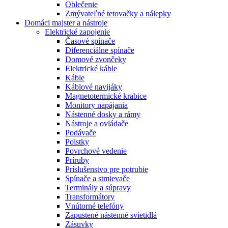
Oblečenie
Zmývateľné tetovačky a nálepky
Domáci majster a nástroje
Elektrické zapojenie
Časové spínače
Diferenciálne spínače
Domové zvončeky
Elektrické káble
Káble
Káblové navijáky
Magnetotermické krabice
Monitory napájania
Nástenné dosky a rámy
Nástroje a ovládače
Podávače
Poistky
Povrchové vedenie
Príruby
Príslušenstvo pre potrubie
Spínače a stmievače
Terminály a súpravy
Transformátory
Vnútorné telefóny
Zapustené nástenné svietidlá
Zásuvky