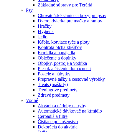
Základné súpravy pre Teráriá
Psy
Chovateľské stanice a boxy pre psov
Dvere, dvierka pre mačky a rampy
Hračky
Hygiena
Jedlo
Káble, kotviace tyče a ploty
Kontrola blcha kliešťov
Kŕmidlá a napájadlá
Oblečenie a doplnky
Obojky, postroje a vodítka
Piesok a čistenie domácnosti
Postele a nábytky
Prepravné tašky a cestovné výrobky
Treats (maškrty)
Tréningové predmety
Zdravé predmety
Vodné
Akvária a nádoby na ryby
Automatické dávkovač na kŕmidlo
Čerpadlá a filtre
Čistiace príslušenstvo
Dekorácia do akvária