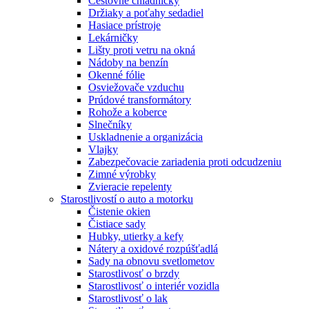
Cestovné chladničky
Držiaky a poťahy sedadiel
Hasiace prístroje
Lekárničky
Lišty proti vetru na okná
Nádoby na benzín
Okenné fólie
Osviežovače vzduchu
Prúdové transformátory
Rohože a koberce
Slnečníky
Uskladnenie a organizácia
Vlajky
Zabezpečovacie zariadenia proti odcudzeniu
Zimné výrobky
Zvieracie repelenty
Starostlivostí o auto a motorku
Čistenie okien
Čistiace sady
Hubky, utierky a kefy
Nátery a oxidové rozpúšťadlá
Sady na obnovu svetlometov
Starostlivosť o brzdy
Starostlivosť o interiér vozidla
Starostlivosť o lak