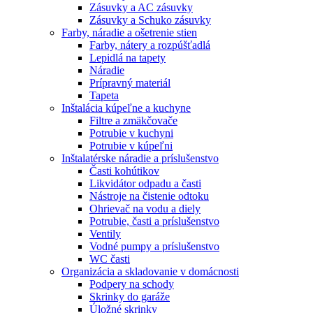
Zásuvky a AC zásuvky
Zásuvky a Schuko zásuvky
Farby, náradie a ošetrenie stien
Farby, nátery a rozpúšťadlá
Lepidlá na tapety
Náradie
Prípravný materiál
Tapeta
Inštalácia kúpeľne a kuchyne
Filtre a zmäkčovače
Potrubie v kuchyni
Potrubie v kúpeľni
Inštalatérske náradie a príslušenstvo
Časti kohútikov
Likvidátor odpadu a časti
Nástroje na čistenie odtoku
Ohrievač na vodu a diely
Potrubie, časti a príslušenstvo
Ventily
Vodné pumpy a príslušenstvo
WC časti
Organizácia a skladovanie v domácnosti
Podpery na schody
Skrinky do garáže
Úložné skrinky