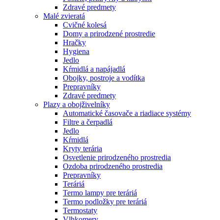
Zdravé predmety
Malé zvieratá
Cvičné kolesá
Domy a prirodzené prostredie
Hračky
Hygiena
Jedlo
Kŕmidlá a napájadlá
Obojky, postroje a vodítka
Prepravníky
Zdravé predmety
Plazy a obojživelníky
Automatické časovače a riadiace systémy
Filtre a čerpadlá
Jedlo
Kŕmidlá
Kryty terária
Osvetlenie prirodzeného prostredia
Ozdoba prirodzeného prostredia
Prepravníky
Teráriá
Termo lampy pre teráriá
Termo podložky pre teráriá
Termostaty
Vlhkomery