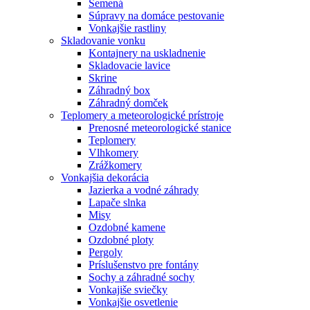
Semená
Súpravy na domáce pestovanie
Vonkajšie rastliny
Skladovanie vonku
Kontajnery na uskladnenie
Skladovacie lavice
Skrine
Záhradný box
Záhradný domček
Teplomery a meteorologické prístroje
Prenosné meteorologické stanice
Teplomery
Vlhkomery
Zrážkomery
Vonkajšia dekorácia
Jazierka a vodné záhrady
Lapače slnka
Misy
Ozdobné kamene
Ozdobné ploty
Pergoly
Príslušenstvo pre fontány
Sochy a záhradné sochy
Vonkajiše sviečky
Vonkajšie osvetlenie