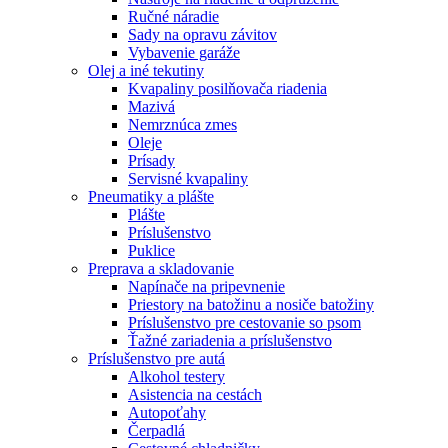
Ručné náradie
Sady na opravu závitov
Vybavenie garáže
Olej a iné tekutiny
Kvapaliny posilňovača riadenia
Mazivá
Nemrznúca zmes
Oleje
Prísady
Servisné kvapaliny
Pneumatiky a plášte
Plášte
Príslušenstvo
Puklice
Preprava a skladovanie
Napínače na pripevnenie
Priestory na batožinu a nosiče batožiny
Príslušenstvo pre cestovanie so psom
Ťažné zariadenia a príslušenstvo
Príslušenstvo pre autá
Alkohol testery
Asistencia na cestách
Autopoťahy
Čerpadlá