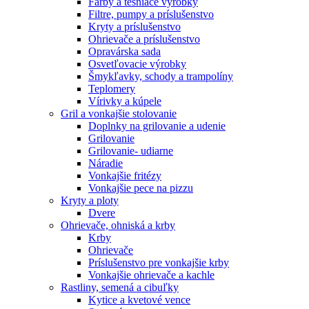
Farby a tesniace výrobky
Filtre, pumpy a príslušenstvo
Kryty a príslušenstvo
Ohrievače a príslušenstvo
Opravárska sada
Osvetľovacie výrobky
Šmykľavky, schody a trampolíny
Teplomery
Vírivky a kúpele
Gril a vonkajšie stolovanie
Doplnky na grilovanie a udenie
Grilovanie
Grilovanie- udiarne
Náradie
Vonkajšie fritézy
Vonkajšie pece na pizzu
Kryty a ploty
Dvere
Ohrievače, ohniská a krby
Krby
Ohrievače
Príslušenstvo pre vonkajšie krby
Vonkajšie ohrievače a kachle
Rastliny, semená a cibuľky
Kytice a kvetové vence