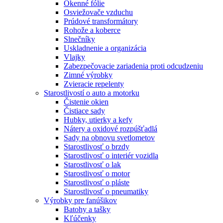
Okenné fólie
Osviežovače vzduchu
Prúdové transformátory
Rohože a koberce
Slnečníky
Uskladnenie a organizácia
Vlajky
Zabezpečovacie zariadenia proti odcudzeniu
Zimné výrobky
Zvieracie repelenty
Starostlivostí o auto a motorku
Čistenie okien
Čistiace sady
Hubky, utierky a kefy
Nátery a oxidové rozpúšťadlá
Sady na obnovu svetlometov
Starostlivosť o brzdy
Starostlivosť o interiér vozidla
Starostlivosť o lak
Starostlivosť o motor
Starostlivosť o pláste
Starostlivosť o pneumatiky
Výrobky pre fanúšikov
Batohy a tašky
Kľúčenky