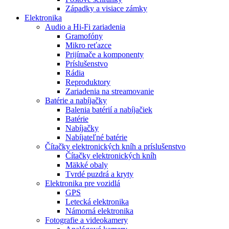
Západky a visiace zámky
Elektronika
Audio a Hi-Fi zariadenia
Gramofóny
Mikro reťazce
Prijímače a komponenty
Príslušenstvo
Rádia
Reproduktory
Zariadenia na streamovanie
Batérie a nabíjačky
Balenia batérií a nabíjačiek
Batérie
Nabíjačky
Nabíjateľné batérie
Čítačky elektronických kníh a príslušenstvo
Čítačky elektronických kníh
Mäkké obaly
Tvrdé puzdrá a kryty
Elektronika pre vozidlá
GPS
Letecká elektronika
Námorná elektronika
Fotografie a videokamery