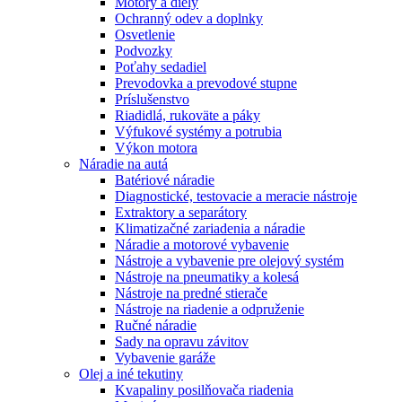
Motory a diely
Ochranný odev a doplnky
Osvetlenie
Podvozky
Poťahy sedadiel
Prevodovka a prevodové stupne
Príslušenstvo
Riadidlá, rukoväte a páky
Výfukové systémy a potrubia
Výkon motora
Náradie na autá
Batériové náradie
Diagnostické, testovacie a meracie nástroje
Extraktory a separátory
Klimatizačné zariadenia a náradie
Náradie a motorové vybavenie
Nástroje a vybavenie pre olejový systém
Nástroje na pneumatiky a kolesá
Nástroje na predné stierače
Nástroje na riadenie a odpruženie
Ručné náradie
Sady na opravu závitov
Vybavenie garáže
Olej a iné tekutiny
Kvapaliny posilňovača riadenia