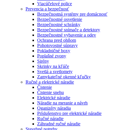
Viacúčelové police
Prevencia a bezpečnosť
Bezpečnostná systémy pre domácnosť
Bezpečnostné osvetlenie
Bezpečnostné schránky
Bezpečnostné snímače a detektory
Bezpečnostné vybavenie a odev
Ochrana pred ohňom
Pohotovostné súpravy
Pokladničné boxy
Poplašné zvony
Sirény
Skrinky na kľúče
Svetlá a svetlomety
Zamykateľné okenné kľučky
Ručné a elektrické náradie
Čistenie
Čistenie snehu
Elektrické náradie
Náradie na meranie a návrh
Oganizéry náradia
Príslušenstvo pre elektrické náradie
Ručné náradie
Záhradné ručné náradie
Stavebné potreby