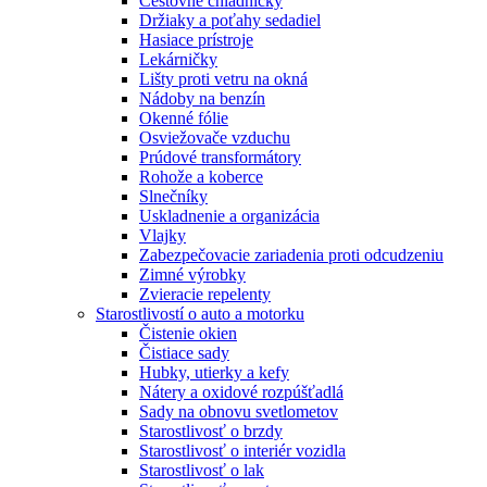
Cestovné chladničky
Držiaky a poťahy sedadiel
Hasiace prístroje
Lekárničky
Lišty proti vetru na okná
Nádoby na benzín
Okenné fólie
Osviežovače vzduchu
Prúdové transformátory
Rohože a koberce
Slnečníky
Uskladnenie a organizácia
Vlajky
Zabezpečovacie zariadenia proti odcudzeniu
Zimné výrobky
Zvieracie repelenty
Starostlivostí o auto a motorku
Čistenie okien
Čistiace sady
Hubky, utierky a kefy
Nátery a oxidové rozpúšťadlá
Sady na obnovu svetlometov
Starostlivosť o brzdy
Starostlivosť o interiér vozidla
Starostlivosť o lak