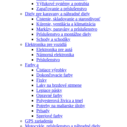
Výfukové systémy a potrubia
Zapaľovanie a príslušenstvo
Diely pre karavany a náhradné diely
Čistenie, skladovanie a starostlivosť
Kúrenie, ventilácia a klimatizácia
Markízy, paravány a príslušenstvo
Príslušenstvo a montážne diely
Schody a schodíky
Elektronika pre vozidlá
Elektronika pre autá
Námorná elektronika
Príslušenstvo
Farby a
Čistiace výrobky
Dokončovacie farby
Fixky
Laky na brzdové strmene
Lepiace pásky
Opravné farby
Polyesterová živica a tmel
Potreby na maliarske úlohy
Prísady
Sprejové farby
GPS zariadenia
Motocykle, príslušenstvo a náhradné diely