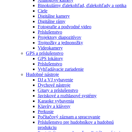
Analógové kamery
Binokulárny ďalekohľad, ďalekohľady a optika
Ciele
Digitálne kamery
Digitálne rámy
Fotografie a podvodné video
Príslušenstvo
Projektory diapozitívov
Trojnožky a jednonožky
Videokamery
GPS a príslušenstvo
GPS lokátory
Príslušenstvo
Vyhľadávacie zariadenie
Hudobné nástroje
DJ a VJ vybavenie
Dychové nástroje
Gitary a príslušenstvo
Javiskové a rozhlasové systémy
Karaoke vybavenia
Klavíry a klávesy
Perkusie
Počítačový záznam a spracovanie
Príslušenstvo pre hudobníkov a hudobnú
produkciu