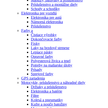
Markízy, paravány a príslušenstvo
Príslušenstvo a montážne diely
Schody a schodíky
Elektronika pre vozidlá
Elektronika pre autá
Námorná elektronika
Príslušenstvo
Farby a
Čistiace výrobky
Dokončovacie farby
Fixky
Laky na brzdové strmene
Lepiace pásky
Opravné farby
Polyesterová živica a tmel
Potreby na maliarske úlohy
Prísady
Sprejové farby
GPS zariadenia
Motocykle, príslušenstvo a náhradné diely
Držiaky a príslušenstvo
Elektronika a batérie
Filtre
Kolesá a pneumatiky
Kufre a nosiče batožiny