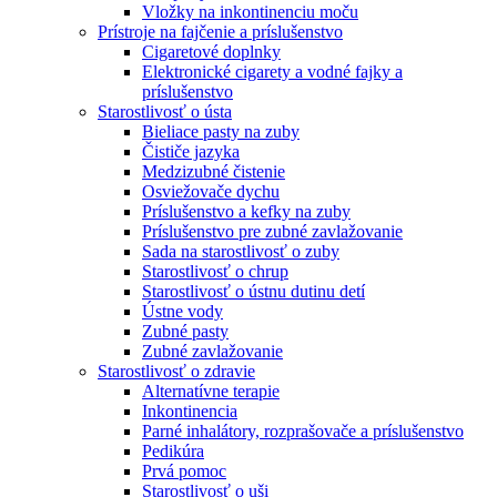
Vložky na inkontinenciu moču
Prístroje na fajčenie a príslušenstvo
Cigaretové doplnky
Elektronické cigarety a vodné fajky a
príslušenstvo
Starostlivosť o ústa
Bieliace pasty na zuby
Čističe jazyka
Medzizubné čistenie
Osviežovače dychu
Príslušenstvo a kefky na zuby
Príslušenstvo pre zubné zavlažovanie
Sada na starostlivosť o zuby
Starostlivosť o chrup
Starostlivosť o ústnu dutinu detí
Ústne vody
Zubné pasty
Zubné zavlažovanie
Starostlivosť o zdravie
Alternatívne terapie
Inkontinencia
Parné inhalátory, rozprašovače a príslušenstvo
Pedikúra
Prvá pomoc
Starostlivosť o uši