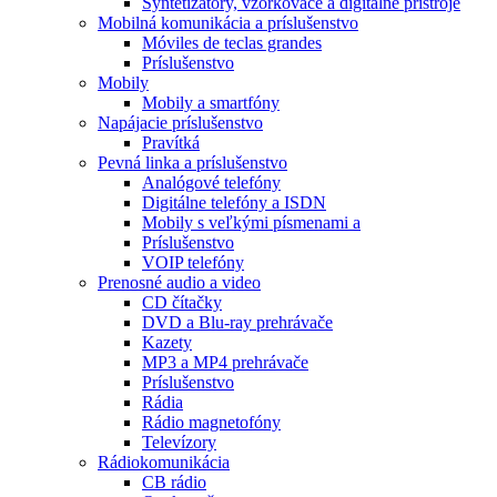
Syntetizátory, vzorkovače a digitálne prístroje
Mobilná komunikácia a príslušenstvo
Móviles de teclas grandes
Príslušenstvo
Mobily
Mobily a smartfóny
Napájacie príslušenstvo
Pravítká
Pevná linka a príslušenstvo
Analógové telefóny
Digitálne telefóny a ISDN
Mobily s veľkými písmenami a
Príslušenstvo
VOIP telefóny
Prenosné audio a video
CD čítačky
DVD a Blu-ray prehrávače
Kazety
MP3 a MP4 prehrávače
Príslušenstvo
Rádia
Rádio magnetofóny
Televízory
Rádiokomunikácia
CB rádio