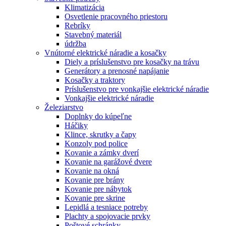
Klimatizácia
Osvetlenie pracovného priestoru
Rebríky
Stavebný materiál
údržba
Vnútorné elektrické náradie a kosačky
Diely a príslušenstvo pre kosačky na trávu
Generátory a prenosné napájanie
Kosačky a traktory
Príslušenstvo pre vonkajšie elektrické náradie
Vonkajšie elektrické náradie
Železiarstvo
Doplnky do kúpeľne
Háčiky
Klince, skrutky a čapy
Konzoly pod police
Kovanie a zámky dverí
Kovanie na garážové dvere
Kovanie na okná
Kovanie pre brány
Kovanie pre nábytok
Kovanie pre skrine
Lepidlá a tesniace potreby
Plachty a spojovacie prvky
Poštové schránky