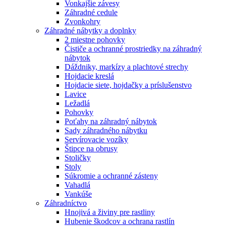
Vonkajšie závesy
Záhradné cedule
Zvonkohry
Záhradné nábytky a doplnky
2 miestne pohovky
Čističe a ochranné prostriedky na záhradný
nábytok
Dáždniky, markízy a plachtové strechy
Hojdacie kreslá
Hojdacie siete, hojdačky a príslušenstvo
Lavice
Ležadlá
Pohovky
Poťahy na záhradný nábytok
Sady záhradného nábytku
Servírovacie vozíky
Štipce na obrusy
Stoličky
Stoly
Súkromie a ochranné zásteny
Vahadlá
Vankúše
Záhradníctvo
Hnojivá a živiny pre rastliny
Hubenie škodcov a ochrana rastlín