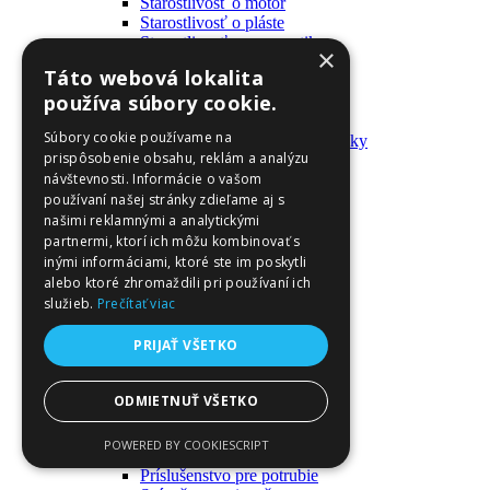
Starostlivosť o motor
Starostlivosť o pláste
Starostlivosť o pneumatiky
×
Výrobky pre fanúšikov
Táto webová lokalita
Batohy a tašky
používa súbory cookie.
Kľúčenky
Oblečenie
Súbory cookie používame na
Zmývateľné tetovačky a nálepky
prispôsobenie obsahu, reklám a analýzu
Domáci majster a nástroje
návštevnosti. Informácie o vašom
Elektrické zapojenie
Časové spínače
používaní našej stránky zdieľame aj s
Diferenciálne spínače
našimi reklamnými a analytickými
Domové zvončeky
partnermi, ktorí ich môžu kombinovať s
Elektrické káble
inými informáciami, ktoré ste im poskytli
Káble
alebo ktoré zhromaždili pri používaní ich
Káblové navijáky
služieb.
Prečítať viac
Magnetotermické krabice
Monitory napájania
PRIJAŤ VŠETKO
Nástenné dosky a rámy
Nástroje a ovládače
Podávače
ODMIETNUŤ VŠETKO
Poistky
Povrchové vedenie
POWERED BY COOKIESCRIPT
Príruby
Príslušenstvo pre potrubie