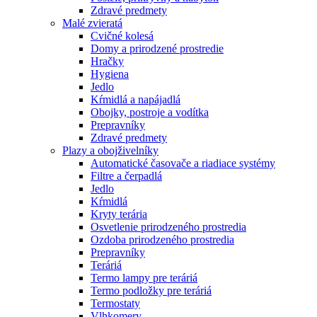
Zdravé predmety
Malé zvieratá
Cvičné kolesá
Domy a prirodzené prostredie
Hračky
Hygiena
Jedlo
Kŕmidlá a napájadlá
Obojky, postroje a vodítka
Prepravníky
Zdravé predmety
Plazy a obojživelníky
Automatické časovače a riadiace systémy
Filtre a čerpadlá
Jedlo
Kŕmidlá
Kryty terária
Osvetlenie prirodzeného prostredia
Ozdoba prirodzeného prostredia
Prepravníky
Teráriá
Termo lampy pre teráriá
Termo podložky pre teráriá
Termostaty
Vlhkomery