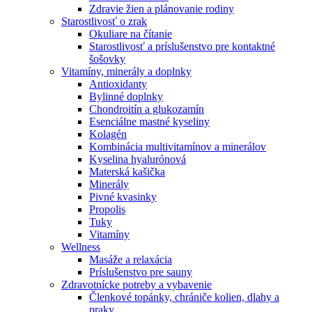
Zdravie žien a plánovanie rodiny
Starostlivosť o zrak
Okuliare na čítanie
Starostlivosť a príslušenstvo pre kontaktné
šošovky
Vitamíny, minerály a doplnky
Antioxidanty
Bylinné doplnky
Chondroitín a glukozamín
Esenciálne mastné kyseliny
Kolagén
Kombinácia multivitamínov a minerálov
Kyselina hyalurónová
Materská kašička
Minerály
Pivné kvasinky
Propolis
Tuky
Vitamíny
Wellness
Masáže a relaxácia
Príslušenstvo pre sauny
Zdravotnícke potreby a vybavenie
Členkové topánky, chrániče kolien, dlahy a
praky