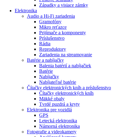
Západky a visiace zámky
Elektronika
Audio a Hi-Fi zariadenia
Gramofóny
Mikro reťazce
Prijímače a komponenty
Príslušenstvo
Rádia
Reproduktory
Zariadenia na streamovanie
Batérie a nabíjačky
Balenia batérií a nabíjačiek
Batérie
Nabíjačky
Nabíjateľné batérie
Čítačky elektronických kníh a príslušenstvo
Čítačky elektronických kníh
Mäkké obaly
Tvrdé puzdrá a kryty
Elektronika pre vozidlá
GPS
Letecká elektronika
Námorná elektronika
Fotografie a videokamery