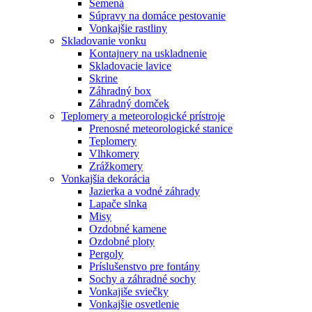
Semená
Súpravy na domáce pestovanie
Vonkajšie rastliny
Skladovanie vonku
Kontajnery na uskladnenie
Skladovacie lavice
Skrine
Záhradný box
Záhradný domček
Teplomery a meteorologické prístroje
Prenosné meteorologické stanice
Teplomery
Vlhkomery
Zrážkomery
Vonkajšia dekorácia
Jazierka a vodné záhrady
Lapače slnka
Misy
Ozdobné kamene
Ozdobné ploty
Pergoly
Príslušenstvo pre fontány
Sochy a záhradné sochy
Vonkajiše sviečky
Vonkajšie osvetlenie