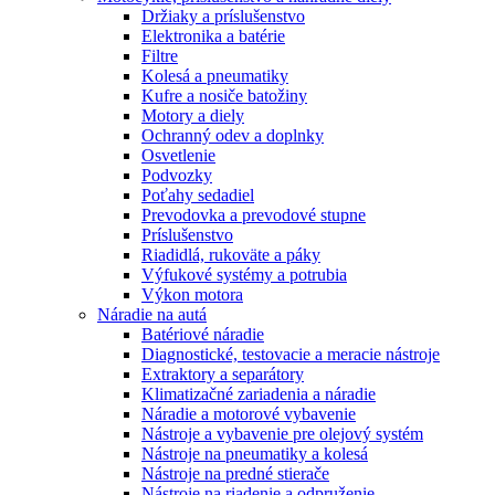
Držiaky a príslušenstvo
Elektronika a batérie
Filtre
Kolesá a pneumatiky
Kufre a nosiče batožiny
Motory a diely
Ochranný odev a doplnky
Osvetlenie
Podvozky
Poťahy sedadiel
Prevodovka a prevodové stupne
Príslušenstvo
Riadidlá, rukoväte a páky
Výfukové systémy a potrubia
Výkon motora
Náradie na autá
Batériové náradie
Diagnostické, testovacie a meracie nástroje
Extraktory a separátory
Klimatizačné zariadenia a náradie
Náradie a motorové vybavenie
Nástroje a vybavenie pre olejový systém
Nástroje na pneumatiky a kolesá
Nástroje na predné stierače
Nástroje na riadenie a odpruženie