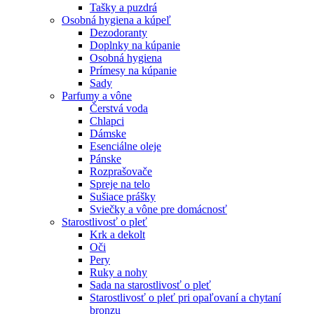
Tašky a puzdrá
Osobná hygiena a kúpeľ
Dezodoranty
Doplnky na kúpanie
Osobná hygiena
Prímesy na kúpanie
Sady
Parfumy a vône
Čerstvá voda
Chlapci
Dámske
Esenciálne oleje
Pánske
Rozprašovače
Spreje na telo
Sušiace prášky
Sviečky a vône pre domácnosť
Starostlivosť o pleť
Krk a dekolt
Oči
Pery
Ruky a nohy
Sada na starostlivosť o pleť
Starostlivosť o pleť pri opaľovaní a chytaní
bronzu