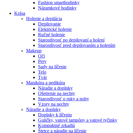
Fashion smarthodinky
Náramkové hodinky
Krása
Holenie a depilácia
Depilovanie
Elektrické holenie
Ručné holenie
Starostlivosť po depilovaní a holení
Starostlivosť pred depilovaním a holením
Makeup
Oči
Pery
Sady na líčenie
Telo
Tvár
Manikúra a pedikúra
Náradie a doplnky
Ošetrenie na nechty
Starostlivosť o ruky a nohy
Vzory na nechty
Náradie a doplnky
Doplnky k líčeniu
Guličky, vatové tampóny a vatové tyčinky
Kompaktné zrkadlá
Štetce a náradie na líčenie