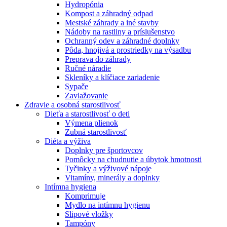
Hydropónia
Kompost a záhradný odpad
Mestské záhrady a iné stavby
Nádoby na rastliny a príslušenstvo
Ochranný odev a záhradné doplnky
Pôda, hnojivá a prostriedky na výsadbu
Preprava do záhrady
Ručné náradie
Skleníky a klíčiace zariadenie
Sypače
Zavlažovanie
Zdravie a osobná starostlivosť
Dieťa a starostlivosť o deti
Výmena plienok
Zubná starostlivosť
Diéta a výživa
Doplnky pre športovcov
Pomôcky na chudnutie a úbytok hmotnosti
Tyčinky a výživové nápoje
Vitamíny, minerály a doplnky
Intímna hygiena
Komprimuje
Mydlo na intímnu hygienu
Slipové vložky
Tampóny