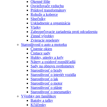
Okenné fólie
Osviežovače vzduchu
Prúdové transformátory
Rohože a koberce
Slnečníky
Uskladnenie a organizácia
Vlajky
Zabezpečovacie zariadenia proti odcudzeniu
Zimné výrobky
Zvieracie repelenty
Starostlivostí o auto a motorku
Čistenie okien
Čistiace sady
Hubky, utierky a kefy
Nátery a oxidové rozpúšťadlá
Sady na obnovu svetlometov
Starostlivosť o brzdy
Starostlivosť o interiér vozidla
Starostlivosť o lak
Starostlivosť o motor
Starostlivosť o pláste
Starostlivosť o pneumatiky
Výrobky pre fanúšikov
Batohy a tašky
Kľúčenky