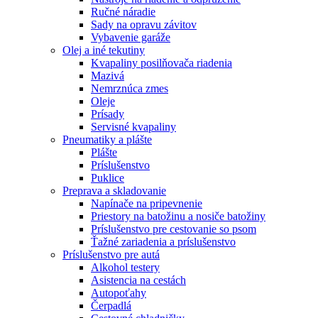
Ručné náradie
Sady na opravu závitov
Vybavenie garáže
Olej a iné tekutiny
Kvapaliny posilňovača riadenia
Mazivá
Nemrznúca zmes
Oleje
Prísady
Servisné kvapaliny
Pneumatiky a plášte
Plášte
Príslušenstvo
Puklice
Preprava a skladovanie
Napínače na pripevnenie
Priestory na batožinu a nosiče batožiny
Príslušenstvo pre cestovanie so psom
Ťažné zariadenia a príslušenstvo
Príslušenstvo pre autá
Alkohol testery
Asistencia na cestách
Autopoťahy
Čerpadlá