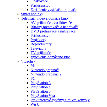
Opakovače
Príslušenstvo
Zariadenie vysielače-prijímače
Smart hodinky
Televízia, video a domáce kino
AV prijímače a zosilňovače
Blu-ray prehrávače a nahrávače
DVD prehrávače a nahrávače
Príslušenstvo
Projektory
Reproduktory
Televízory
TV prijímače
Vybavenie domáceho kina
Videohry
Mac
Nintendo prepínač
Nintendo prepínač 2
PC
PlayStation 3
PlayStation 4
PlayStation 5
PlayStation Vita
Prekurzorové systémy a mikro konzoly
Wii U