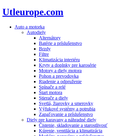
Utleurope.com
Auto a motorka
Autodiely
Alternátory
Batérie a príslušenstvo
Brzdy
Filtre
Klimatizácia interiéru
Kryty a doplnky pre karosérie
Motory a diely motora
Pohon a prevodovka
Riadenie a odpruženie
Spínače a relé
Štart motora
Stierače a diely
Svetlá, žiarovky a smerovky
Výfukové systémy a potrubia
Zapaľovanie a príslušenstvo
Diely pre karavany a náhradné diely
Čistenie, skladovanie a starostlivosť
Kúrenie, ventilácia a klimatizácia