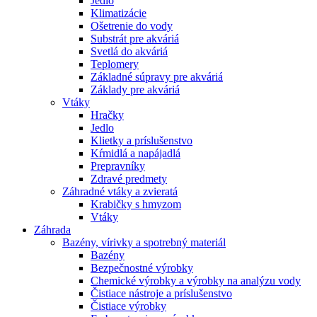
Jedlo
Klimatizácie
Ošetrenie do vody
Substrát pre akváriá
Svetlá do akváriá
Teplomery
Základné súpravy pre akváriá
Základy pre akváriá
Vtáky
Hračky
Jedlo
Klietky a príslušenstvo
Kŕmidlá a napájadlá
Prepravníky
Zdravé predmety
Záhradné vtáky a zvieratá
Krabičky s hmyzom
Vtáky
Záhrada
Bazény, vírivky a spotrebný materiál
Bazény
Bezpečnostné výrobky
Chemické výrobky a výrobky na analýzu vody
Čistiace nástroje a príslušenstvo
Čistiace výrobky