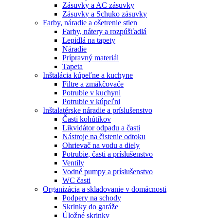
Zásuvky a AC zásuvky
Zásuvky a Schuko zásuvky
Farby, náradie a ošetrenie stien
Farby, nátery a rozpúšťadlá
Lepidlá na tapety
Náradie
Prípravný materiál
Tapeta
Inštalácia kúpeľne a kuchyne
Filtre a zmäkčovače
Potrubie v kuchyni
Potrubie v kúpeľni
Inštalatérske náradie a príslušenstvo
Časti kohútikov
Likvidátor odpadu a časti
Nástroje na čistenie odtoku
Ohrievač na vodu a diely
Potrubie, časti a príslušenstvo
Ventily
Vodné pumpy a príslušenstvo
WC časti
Organizácia a skladovanie v domácnosti
Podpery na schody
Skrinky do garáže
Úložné skrinky