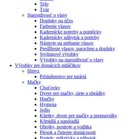
Telo
Tvár
Starostlivosť o vlasy
Doplnky na účes
Farbenie vlasov
Kadernícke potreby a pomôcky
Kadernícky nábytok a potreby
Nástroje na strihanie vlasov
Predĺženie vlasov, parochne a doplnky
Stylingové výrobky
Výrobky na starostlivosť o vlasy
Výrobky pre domácich miláčikov
Hmyz
Príslušenstvo pre taráriá
Mačky
Chuťovky
Dvere pre mačky, siete a ohrádky
Hračky
Hygiena
Jedlo
Klietky, dvere pre mačky a prepravníky
Kŕmidlá a napájadlá
Obojky, postroje a vodítka
Piesok a čistenie domácnosti
Postele, prikrývky a nábytok