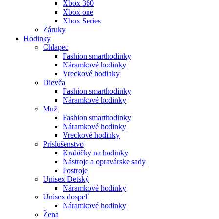
Xbox 360
Xbox one
Xbox Series
Záruky
Hodinky
Chlapec
Fashion smarthodinky
Náramkové hodinky
Vreckové hodinky
Dievča
Fashion smarthodinky
Náramkové hodinky
Muž
Fashion smarthodinky
Náramkové hodinky
Vreckové hodinky
Príslušenstvo
Krabičky na hodinky
Nástroje a opravárske sady
Postroje
Unisex Detský
Náramkové hodinky
Unisex dospelí
Náramkové hodinky
Žena