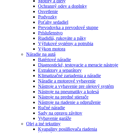
Motory a diely
Ochranný odev a doplnky
Osvetlenie
Podvozky
Poťahy sedadiel
Prevodovka a prevodové stupne
Príslušenstvo
Riadidlá, rukoväte a páky
Výfukové systémy a potrubia
Výkon motora
Náradie na autá
Batériové náradie
Diagnostické, testovacie a meracie nástroje
Extraktory a separátory
Klimatizačné zariadenia a náradie
Náradie a motorové vybavenie
Nástroje a vybavenie pre olejový systém
Nástroje na pneumatiky a kolesá
Nástroje na predné stierače
Nástroje na riadenie a odpruženie
Ručné náradie
Sady na opravu závitov
Vybavenie garáže
Olej a iné tekutiny
Kvapaliny posilňovača riadenia