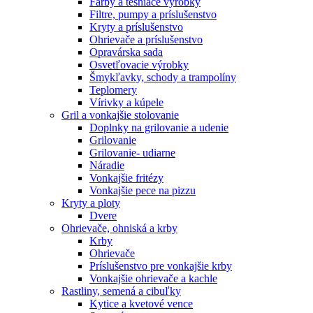
Farby a tesniace výrobky
Filtre, pumpy a príslušenstvo
Kryty a príslušenstvo
Ohrievače a príslušenstvo
Opravárska sada
Osvetľovacie výrobky
Šmykľavky, schody a trampolíny
Teplomery
Vírivky a kúpele
Gril a vonkajšie stolovanie
Doplnky na grilovanie a udenie
Grilovanie
Grilovanie- udiarne
Náradie
Vonkajšie fritézy
Vonkajšie pece na pizzu
Kryty a ploty
Dvere
Ohrievače, ohniská a krby
Krby
Ohrievače
Príslušenstvo pre vonkajšie krby
Vonkajšie ohrievače a kachle
Rastliny, semená a cibuľky
Kytice a kvetové vence