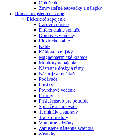
Oblečenie
Zmývateľné tetovačky a nálepky
Domáci majster a nástroje
Elektrické zapojenie
Časové spínače
Diferenciálne spínače
Domové zvončeky
Elektrické káble
Káble
Káblové navijáky
Magnetotermické krabice
Monitory napájania
Nástenné dosky a rámy
Nástroje a ovládače
Podávače
Poistky
Povrchové vedenie
Príruby
Príslušenstvo pre potrubie
Spínače a stmievače
Terminály a súpravy
Transformátory
Vnútorné telefóny
Zapustené nástenné svietidlá
Zásuvky