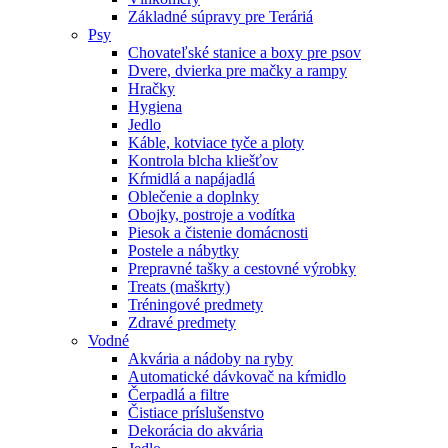
Základné súpravy pre Teráriá
Psy
Chovateľské stanice a boxy pre psov
Dvere, dvierka pre mačky a rampy
Hračky
Hygiena
Jedlo
Káble, kotviace tyče a ploty
Kontrola blcha kliešťov
Kŕmidlá a napájadlá
Oblečenie a doplnky
Obojky, postroje a vodítka
Piesok a čistenie domácnosti
Postele a nábytky
Prepravné tašky a cestovné výrobky
Treats (maškrty)
Tréningové predmety
Zdravé predmety
Vodné
Akvária a nádoby na ryby
Automatické dávkovač na kŕmidlo
Čerpadlá a filtre
Čistiace príslušenstvo
Dekorácia do akvária