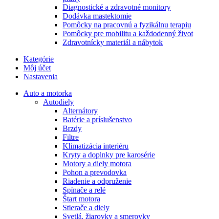
Diagnostické a zdravotné monitory
Dodávka mastektomie
Pomôcky na pracovnú a fyzikálnu terapiu
Pomôcky pre mobilitu a každodenný život
Zdravotnícky materiál a nábytok
Kategórie
Môj účet
Nastavenia
Auto a motorka
Autodiely
Alternátory
Batérie a príslušenstvo
Brzdy
Filtre
Klimatizácia interiéru
Kryty a doplnky pre karosérie
Motory a diely motora
Pohon a prevodovka
Riadenie a odpruženie
Spínače a relé
Štart motora
Stierače a diely
Svetlá, žiarovky a smerovky