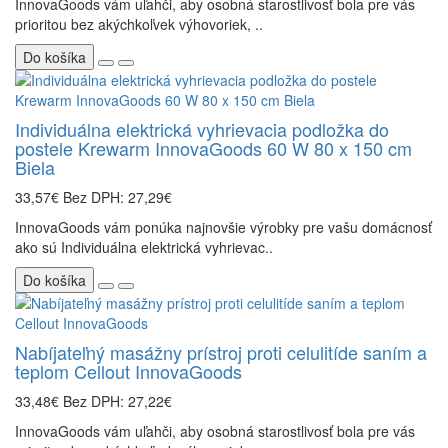
InnovaGoods vám uľahči, aby osobná starostlivosť bola pre vás
prioritou bez akýchkoľvek výhovoriek, ..
Do košíka
Individuálna elektrická vyhrievacia podložka do
postele Krewarm InnovaGoods 60 W 80 x 150 cm
Biela
33,57€
Bez DPH: 27,29€
InnovaGoods vám ponúka najnovšie výrobky pre vašu domácnosť
ako sú Individuálna elektrická vyhrievac..
Do košíka
Nabíjateľný masážny prístroj proti celulitíde saním a
teplom Cellout InnovaGoods
33,48€
Bez DPH: 27,22€
InnovaGoods vám uľahči, aby osobná starostlivosť bola pre vás