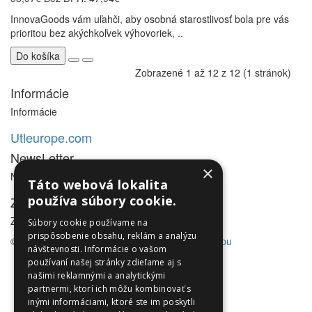
InnovaGoods vám uľahči, aby osobná starostlivosť bola pre vás
prioritou bez akýchkoľvek výhovoriek, ..
Do košíka
Zobrazené 1 až 12 z 12 (1 stránok)
Informácie
Informácie
Utleurope.com
NewsLetter
×
NewsLetter
Táto webová lokalita
používa súbory cookie.
Zákaznícky servis
Zákaznícky servis
Súbory cookie používame na
prispôsobenie obsahu, reklám a analýzu
© Utleurope.com |
NajReklama.sk - tvorba eshopu
návštevnosti. Informácie o vašom
používaní našej stránky zdieľame aj s
našimi reklamnými a analytickými
partnermi, ktorí ich môžu kombinovať s
inými informáciami, ktoré ste im poskytli