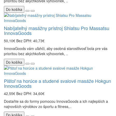
prioritou bez akýchkoľvek výhovoriek, ..
Do košíka
Nabíjateľný masážny prístroj Shiatsu Pro Massatsu
InnovaGoods
50,10€
Bez DPH: 40,73€
InnovaGoods vám uľahči, aby osobná starostlivosť bola pre vás
prioritou bez akýchkoľvek výhovoriek, ..
Do košíka
Pištoľ na horúce a studené svalové masáže Hokgun
InnovaGoods
42,55€
Bez DPH: 34,60€
Dostaňte sa do formy pomocou InnovaGoods a ich najlepších a
najnovších výrobkov zo športu a fitness,..
Do košíka