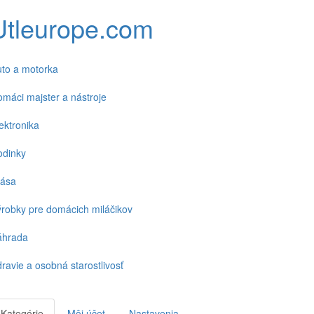
Utleurope.com
to a motorka
máci majster a nástroje
ektronika
odinky
rása
robky pre domácich miláčikov
áhrada
ravie a osobná starostlivosť
Kategórie
Môj účet
Nastavenia