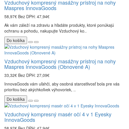
Vzduchový kompresný masážny prístroj na nohy
Maspres InnovaGoods
58,97€
Bez DPH: 47,94€
Ak vám záleží na zdraviu a hľadáte produkty, ktoré ponúkajú
ochranu a pohodu, nakupujte Vzduchový ko..
Do košíka
Vzduchový kompresný masážny prístroj na nohy
Maspres InnovaGoods (Obnovené A)
33,32€
Bez DPH: 27,09€
InnovaGoods vám uľahči, aby osobná starostlivosť bola pre vás
prioritou bez akýchkoľvek výhovoriek, ..
Do košíka
Vzduchový kompresný masér očí 4 v 1 Eyesky
InnovaGoods
58,97€
Bez DPH: 47,94€