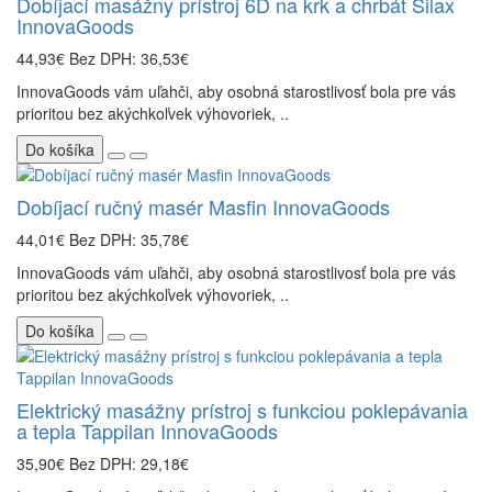
Dobíjací masážny prístroj 6D na krk a chrbát Silax
InnovaGoods
44,93€
Bez DPH: 36,53€
InnovaGoods vám uľahči, aby osobná starostlivosť bola pre vás
prioritou bez akýchkoľvek výhovoriek, ..
Do košíka
Dobíjací ručný masér Masfin InnovaGoods
44,01€
Bez DPH: 35,78€
InnovaGoods vám uľahči, aby osobná starostlivosť bola pre vás
prioritou bez akýchkoľvek výhovoriek, ..
Do košíka
Elektrický masážny prístroj s funkciou poklepávania
a tepla Tappilan InnovaGoods
35,90€
Bez DPH: 29,18€