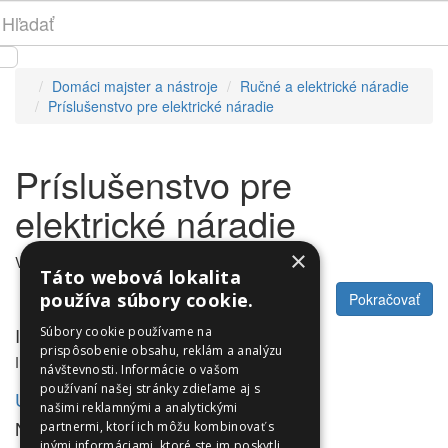
Domáci majster a nástroje
Ručné a elektrické náradie
Príslušenstvo pre elektrické náradie
Príslušenstvo pre
elektrické náradie
×
V tejto kategórii nie sú žiadne produkty.
Táto webová lokalita
používa súbory cookie.
Pokračovať
Informácie
Súbory cookie používame na
prispôsobenie obsahu, reklám a analýzu
Informácie
návštevnosti. Informácie o vašom
používaní našej stránky zdieľame aj s
Utleurope.com
našimi reklamnými a analytickými
NewsLetter
partnermi, ktorí ich môžu kombinovať s
inými informáciami, ktoré ste im poskytli