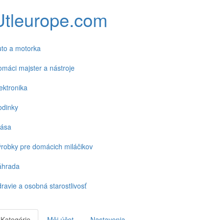
Utleurope.com
to a motorka
máci majster a nástroje
ektronika
odinky
rása
robky pre domácich miláčikov
áhrada
ravie a osobná starostlivosť
Kategórie
Môj účet
Nastavenia