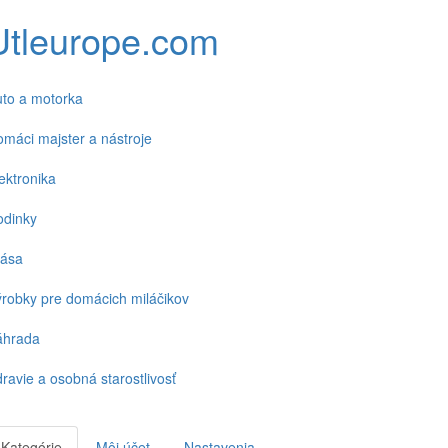
Utleurope.com
to a motorka
máci majster a nástroje
ektronika
odinky
rása
robky pre domácich miláčikov
áhrada
ravie a osobná starostlivosť
Kategórie
Môj účet
Nastavenia