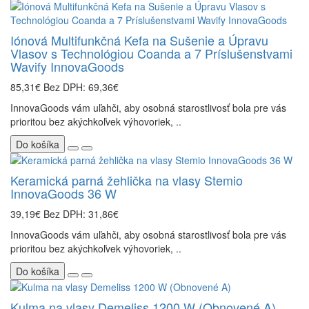
Iónová Multifunkčná Kefa na Sušenie a Úpravu
Vlasov s Technológiou Coanda a 7 Príslušenstvami
Wavify InnovaGoods
85,31€
Bez DPH: 69,36€
InnovaGoods vám uľahči, aby osobná starostlivosť bola pre vás
prioritou bez akýchkoľvek výhovoriek, ..
Do košíka
Keramická parná žehlička na vlasy Stemio
InnovaGoods 36 W
39,19€
Bez DPH: 31,86€
InnovaGoods vám uľahči, aby osobná starostlivosť bola pre vás
prioritou bez akýchkoľvek výhovoriek, ..
Do košíka
Kulma na vlasy Demeliss 1200 W (Obnovené A)