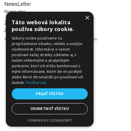
NewsLetter
NewsLetter
×
Zákaznícky servis
Táto webová lokalita
používa súbory cookie.
Zákaznícky servis
© Utleurope.com |
Súbory cookie používame na
NajReklama.sk - tvorba eshopu
prispôsobenie obsahu, reklám a analýzu
návštevnosti. Informácie o vašom
používaní našej stránky zdieľame aj s
našimi reklamnými a analytickými
partnermi, ktorí ich môžu kombinovať s
inými informáciami, ktoré ste im poskytli
alebo ktoré zhromaždili pri používaní ich
služieb.
Prečítať viac
PRIJAŤ VŠETKO
ODMIETNUŤ VŠETKO
POWERED BY COOKIESCRIPT