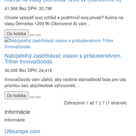
41,56€
Bez DPH: 33,79€
Chcete vylepšiť svoj vzhľad a podtrhnúť svoj pôvab? Kulma na
vlasy Demeliss 1200 W (Obnovené A) vám ..
Do košíka
Nabíjateľný zastrihávač vlasov s príslušenstvom
Triher InnovaGoods
30,03€
Bez DPH: 24,41€
InnovaGoods vám uľahči, aby osobná starostlivosť bola pre vás
prioritou bez akýchkoľvek výhovoriek, ..
Do košíka
Zobrazené 1 až 7 z 7 (1 stránok)
Informácie
Informácie
Utleurope.com