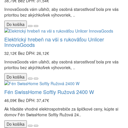
38,79€
Bez DPH: 31,54€
InnovaGoods vám uľahči, aby osobná starostlivosť bola pre vás
prioritou bez akýchkoľvek výhovoriek, ..
Do košíka
Elektrický hrebeň na vši s rukoväťou Unlicer
InnovaGoods
32,12€
Bez DPH: 26,12€
InnovaGoods vám uľahči, aby osobná starostlivosť bola pre vás
prioritou bez akýchkoľvek výhovoriek, ..
Do košíka
Fén SwissHome Softly Ružová 2400 W
46,09€
Bez DPH: 37,47€
Ak hľadáte vhodné elektrospotrebiče za špičkové ceny, kúpte si
domov Fén SwissHome Softly Ružová 24..
Do košíka