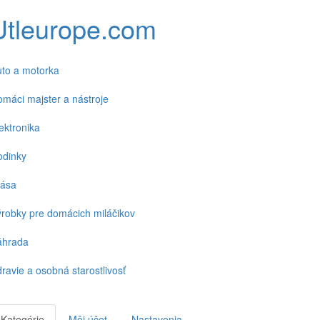
Utleurope.com
to a motorka
máci majster a nástroje
ektronika
odinky
rása
robky pre domácich miláčikov
áhrada
ravie a osobná starostlivosť
Kategórie
Môj účet
Nastavenia