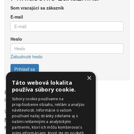
Som vracajúci sa zákazník
E-mail
Heslo
Zabudnuté heslo
×
Táto webová lokalita
používa súbory cookie.
Informácie
Súbory cookie používame na
Informácie
prispôsobenie obsahu, reklám a analýzu
Utleurope.com
návštevnosti. Informácie o vašom
používaní našej stránky zdieľame aj s
NewsLetter
našimi reklamnými a analytickými
NewsLetter
partnermi, ktorí ich môžu kombinovať s
inými informáciami, ktoré ste im poskytli