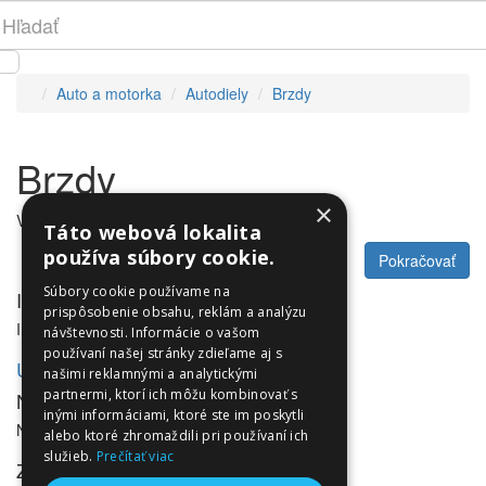
Auto a motorka
Autodiely
Brzdy
Brzdy
×
V tejto kategórii nie sú žiadne produkty.
Táto webová lokalita
používa súbory cookie.
Pokračovať
Súbory cookie používame na
Informácie
prispôsobenie obsahu, reklám a analýzu
Informácie
návštevnosti. Informácie o vašom
používaní našej stránky zdieľame aj s
Utleurope.com
našimi reklamnými a analytickými
partnermi, ktorí ich môžu kombinovať s
NewsLetter
inými informáciami, ktoré ste im poskytli
NewsLetter
alebo ktoré zhromaždili pri používaní ich
služieb.
Prečítať viac
Zákaznícky servis