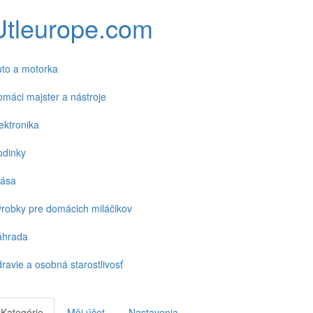
Utleurope.com
to a motorka
máci majster a nástroje
ektronika
odinky
rása
robky pre domácich miláčikov
áhrada
ravie a osobná starostlivosť
Kategórie
Môj účet
Nastavenia