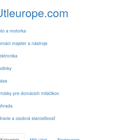
Utleurope.com
to a motorka
máci majster a nástroje
ektronika
odinky
rása
robky pre domácich miláčikov
áhrada
ravie a osobná starostlivosť
Kategórie
Môj účet
Nastavenia