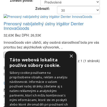
Zoradiť podľa:
Zobraziť:
Prenosný nabíjateľný ústny irigátor Denter
InnovaGoods
32,63€
Bez DPH: 26,53€
InnovaGoods vám uľahči, aby osobná starostlivosť bola pre vás
prioritou bez akýchkoľvek výhovoriek, ..
×
Do košíka
Táto webová lokalita
Zobrazené 1 až 1 z 1 (1 stránok)
používa súbory cookie.
Informácie
Súbory cookie používame na
Informácie
prispôsobenie obsahu, reklám a analýzu
Utleurope.com
návštevnosti. Informácie o vašom
používaní našej stránky zdieľame aj s
NewsLetter
našimi reklamnými a analytickými
partnermi, ktorí ich môžu kombinovať s
NewsLetter
inými informáciami, ktoré ste im poskytli
Zákaznícky servis
alebo ktoré zhromaždili pri používaní ich