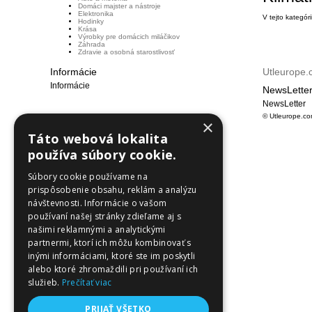
Domáci majster a nástroje
Elektronika
V tejto kategór
Hodinky
Krása
Výrobky pre domácich miláčikov
Záhrada
Zdravie a osobná starostlivosť
Informácie
Utleurope
Informácie
NewsLette
NewsLetter
© Utleurope.co
×
Táto webová lokalita
používa súbory cookie.
Súbory cookie používame na
prispôsobenie obsahu, reklám a analýzu
návštevnosti. Informácie o vašom
používaní našej stránky zdieľame aj s
našimi reklamnými a analytickými
partnermi, ktorí ich môžu kombinovať s
inými informáciami, ktoré ste im poskytli
alebo ktoré zhromaždili pri používaní ich
služieb.
Prečítať viac
PRIJAŤ VŠETKO