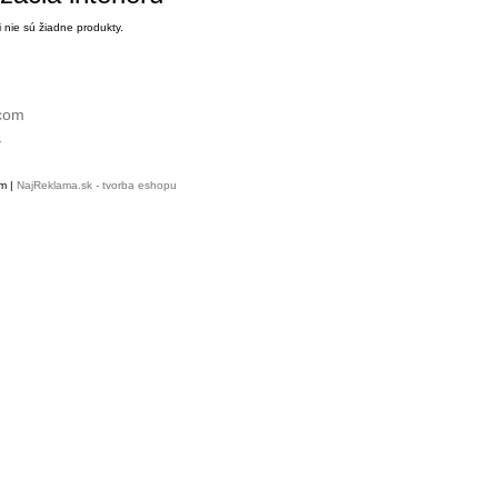
ii nie sú žiadne produkty.
.com
r
m |
NajReklama.sk - tvorba eshopu