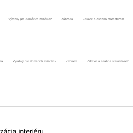
Výrobky pre domácich miláčikov
Záhrada
Zdravie a osobná starostlivosť
sa
Výrobky pre domácich miláčikov
Záhrada
Zdravie a osobná starostlivosť
zácia interiéru