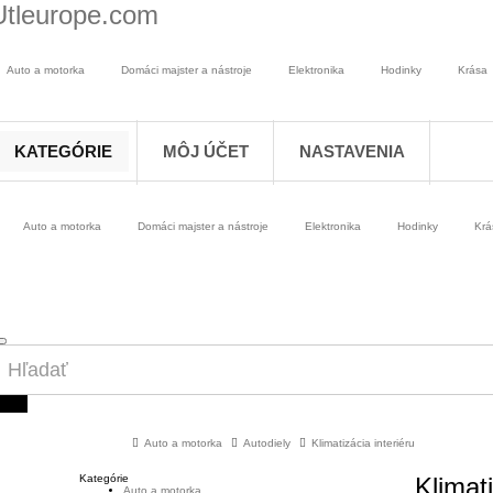
Utleurope.com
Auto a motorka
Domáci majster a nástroje
Elektronika
Hodinky
Krása
KATEGÓRIE
MÔJ ÚČET
NASTAVENIA
Auto a motorka
Domáci majster a nástroje
Elektronika
Hodinky
Krá
Auto a motorka
Autodiely
Klimatizácia interiéru
Kategórie
Klimati
Auto a motorka