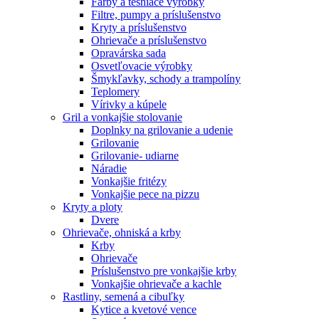
Farby a tesniace výrobky
Filtre, pumpy a príslušenstvo
Kryty a príslušenstvo
Ohrievače a príslušenstvo
Opravárska sada
Osvetľovacie výrobky
Šmykľavky, schody a trampolíny
Teplomery
Vírivky a kúpele
Gril a vonkajšie stolovanie
Doplnky na grilovanie a udenie
Grilovanie
Grilovanie- udiarne
Náradie
Vonkajšie fritézy
Vonkajšie pece na pizzu
Kryty a ploty
Dvere
Ohrievače, ohniská a krby
Krby
Ohrievače
Príslušenstvo pre vonkajšie krby
Vonkajšie ohrievače a kachle
Rastliny, semená a cibuľky
Kytice a kvetové vence