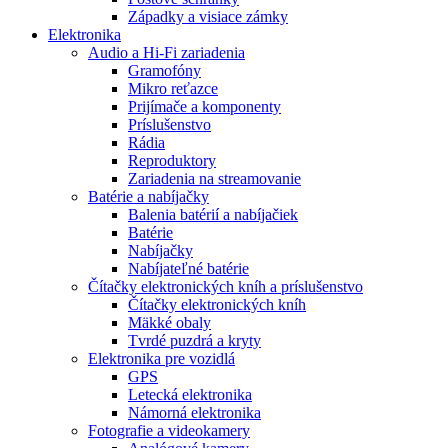
Západky a visiace zámky
Elektronika
Audio a Hi-Fi zariadenia
Gramofóny
Mikro reťazce
Prijímače a komponenty
Príslušenstvo
Rádia
Reproduktory
Zariadenia na streamovanie
Batérie a nabíjačky
Balenia batérií a nabíjačiek
Batérie
Nabíjačky
Nabíjateľné batérie
Čítačky elektronických kníh a príslušenstvo
Čítačky elektronických kníh
Mäkké obaly
Tvrdé puzdrá a kryty
Elektronika pre vozidlá
GPS
Letecká elektronika
Námorná elektronika
Fotografie a videokamery