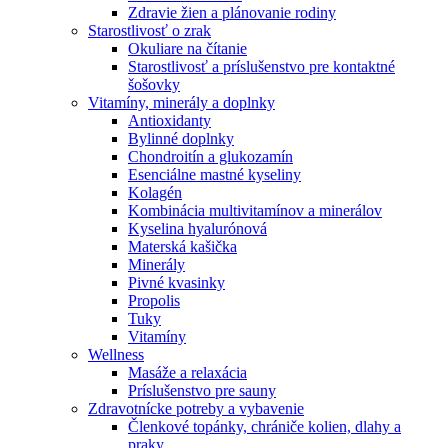
Zdravie žien a plánovanie rodiny
Starostlivosť o zrak
Okuliare na čítanie
Starostlivosť a príslušenstvo pre kontaktné
šošovky
Vitamíny, minerály a doplnky
Antioxidanty
Bylinné doplnky
Chondroitín a glukozamín
Esenciálne mastné kyseliny
Kolagén
Kombinácia multivitamínov a minerálov
Kyselina hyalurónová
Materská kašička
Minerály
Pivné kvasinky
Propolis
Tuky
Vitamíny
Wellness
Masáže a relaxácia
Príslušenstvo pre sauny
Zdravotnícke potreby a vybavenie
Členkové topánky, chrániče kolien, dlahy a
praky