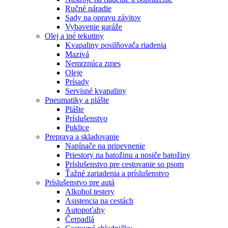
Ručné náradie
Sady na opravu závitov
Vybavenie garáže
Olej a iné tekutiny
Kvapaliny posilňovača riadenia
Mazivá
Nemrznúca zmes
Oleje
Prísady
Servisné kvapaliny
Pneumatiky a plášte
Plášte
Príslušenstvo
Puklice
Preprava a skladovanie
Napínače na pripevnenie
Priestory na batožinu a nosiče batožiny
Príslušenstvo pre cestovanie so psom
Ťažné zariadenia a príslušenstvo
Príslušenstvo pre autá
Alkohol testery
Asistencia na cestách
Autopoťahy
Čerpadlá