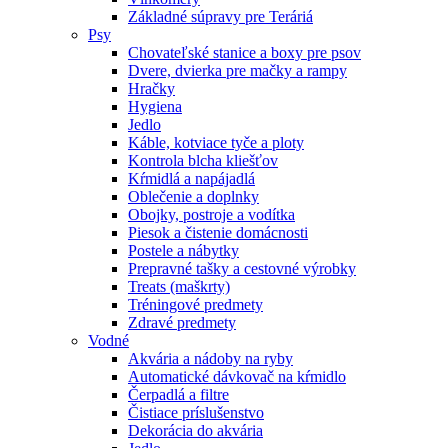
Základné súpravy pre Teráriá
Psy
Chovateľské stanice a boxy pre psov
Dvere, dvierka pre mačky a rampy
Hračky
Hygiena
Jedlo
Káble, kotviace tyče a ploty
Kontrola blcha kliešťov
Kŕmidlá a napájadlá
Oblečenie a doplnky
Obojky, postroje a vodítka
Piesok a čistenie domácnosti
Postele a nábytky
Prepravné tašky a cestovné výrobky
Treats (maškrty)
Tréningové predmety
Zdravé predmety
Vodné
Akvária a nádoby na ryby
Automatické dávkovač na kŕmidlo
Čerpadlá a filtre
Čistiace príslušenstvo
Dekorácia do akvária