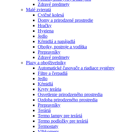
Zdravé predmety
Malé zvieratá
Cvičné kolesá
Domy a prirodzené prostredie
Hračky
Hygiena
Jedlo
Kŕmidlá a napájadlá
Obojky, postroje a vodítka
Prepravníky
Zdravé predmety
Plazy a obojživelníky
Automatické časovače a riadiace systémy
Filtre a čerpadlá
Jedlo
Kŕmidlá
Kryty terária
Osvetlenie prirodzeného prostredia
Ozdoba prirodzeného prostredia
Prepravníky
Teráriá
Termo lampy pre teráriá
Termo podložky pre teráriá
Termostaty
Vlhkomery