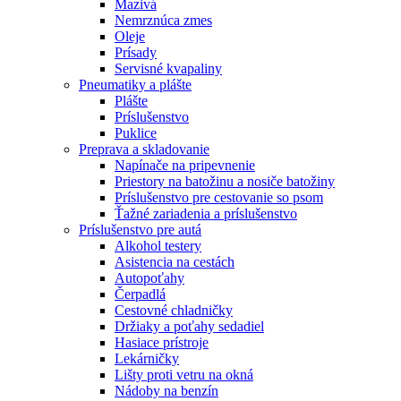
Mazivá
Nemrznúca zmes
Oleje
Prísady
Servisné kvapaliny
Pneumatiky a plášte
Plášte
Príslušenstvo
Puklice
Preprava a skladovanie
Napínače na pripevnenie
Priestory na batožinu a nosiče batožiny
Príslušenstvo pre cestovanie so psom
Ťažné zariadenia a príslušenstvo
Príslušenstvo pre autá
Alkohol testery
Asistencia na cestách
Autopoťahy
Čerpadlá
Cestovné chladničky
Držiaky a poťahy sedadiel
Hasiace prístroje
Lekárničky
Lišty proti vetru na okná
Nádoby na benzín