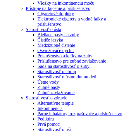
Vložky na inkontinenciu moču
Prístroje na fajčenie a príslušenstvo
Cigaretové doplnky
Elektronické cigarety a vodné fajky a
príslušenstvo
Starostlivosť o ústa
Bieliace pasty na zuby
Čističe jazyka
Medzizubné čistenie
Osviežovače dychu
Príslušenstvo a kefky na zuby
Príslušenstvo pre zubné zavlažovanie
Sada na starostlivosť o zuby
Starostlivosť o chrup
Starostlivosť o ústnu dutinu detí
Ústne vody
Zubné pasty
Zubné zavlažovanie
Starostlivosť o zdravie
Alternatívne terapie
Inkontinencia
Parné inhalátory, rozprašovače a príslušenstvo
Pedikúra
Prvá pomoc
Starostlivosť o uši