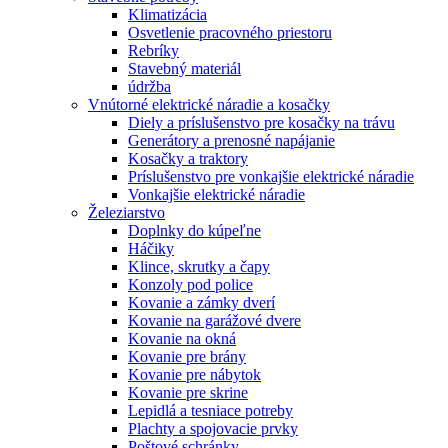
Klimatizácia
Osvetlenie pracovného priestoru
Rebríky
Stavebný materiál
údržba
Vnútorné elektrické náradie a kosačky
Diely a príslušenstvo pre kosačky na trávu
Generátory a prenosné napájanie
Kosačky a traktory
Príslušenstvo pre vonkajšie elektrické náradie
Vonkajšie elektrické náradie
Železiarstvo
Doplnky do kúpeľne
Háčiky
Klince, skrutky a čapy
Konzoly pod police
Kovanie a zámky dverí
Kovanie na garážové dvere
Kovanie na okná
Kovanie pre brány
Kovanie pre nábytok
Kovanie pre skrine
Lepidlá a tesniace potreby
Plachty a spojovacie prvky
Poštové schránky