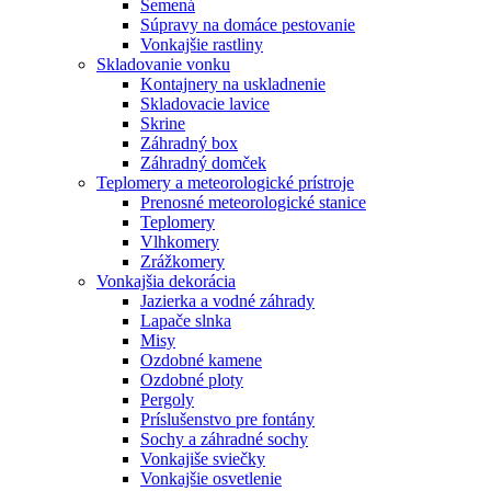
Semená
Súpravy na domáce pestovanie
Vonkajšie rastliny
Skladovanie vonku
Kontajnery na uskladnenie
Skladovacie lavice
Skrine
Záhradný box
Záhradný domček
Teplomery a meteorologické prístroje
Prenosné meteorologické stanice
Teplomery
Vlhkomery
Zrážkomery
Vonkajšia dekorácia
Jazierka a vodné záhrady
Lapače slnka
Misy
Ozdobné kamene
Ozdobné ploty
Pergoly
Príslušenstvo pre fontány
Sochy a záhradné sochy
Vonkajiše sviečky
Vonkajšie osvetlenie