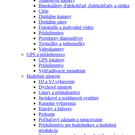
Analógové kamery
Binokulárny ďalekohľad, ďalekohľady a optika
Ciele
Digitálne kamery
Digitálne rámy
Fotografie a podvodné video
Príslušenstvo
Projektory diapozitívov
Trojnožky a jednonožky
Videokamery
GPS a príslušenstvo
GPS lokátory
Príslušenstvo
Vyhľadávacie zariadenie
Hudobné nástroje
DJ a VJ vybavenie
Dychové nástroje
Gitary a príslušenstvo
Javiskové a rozhlasové systémy
Karaoke vybavenia
Klavíry a klávesy
Perkusie
Počítačový záznam a spracovanie
Príslušenstvo pre hudobníkov a hudobnú
produkciu