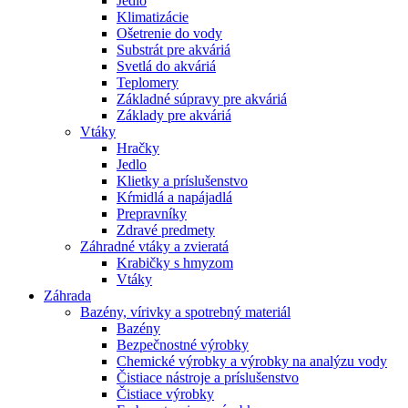
Jedlo
Klimatizácie
Ošetrenie do vody
Substrát pre akváriá
Svetlá do akváriá
Teplomery
Základné súpravy pre akváriá
Základy pre akváriá
Vtáky
Hračky
Jedlo
Klietky a príslušenstvo
Kŕmidlá a napájadlá
Prepravníky
Zdravé predmety
Záhradné vtáky a zvieratá
Krabičky s hmyzom
Vtáky
Záhrada
Bazény, vírivky a spotrebný materiál
Bazény
Bezpečnostné výrobky
Chemické výrobky a výrobky na analýzu vody
Čistiace nástroje a príslušenstvo
Čistiace výrobky