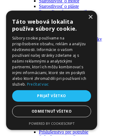
Starostlivosť o motor
Starostlivosť o pláste
Starostlivosť o pneumatiky
×
Výrobky pre fanúšikov
Táto webová lokalita
Batohy a tašky
používa súbory cookie.
Kľúčenky
Oblečenie
Súbory cookie používame na
Zmývateľné tetovačky a nálepky
prispôsobenie obsahu, reklám a analýzu
Domáci majster a nástroje
návštevnosti. Informácie o vašom
Elektrické zapojenie
Časové spínače
používaní našej stránky zdieľame aj s
Diferenciálne spínače
našimi reklamnými a analytickými
Domové zvončeky
partnermi, ktorí ich môžu kombinovať s
Elektrické káble
inými informáciami, ktoré ste im poskytli
Káble
alebo ktoré zhromaždili pri používaní ich
Káblové navijáky
služieb.
Prečítať viac
Magnetotermické krabice
Monitory napájania
PRIJAŤ VŠETKO
Nástenné dosky a rámy
Nástroje a ovládače
Podávače
ODMIETNUŤ VŠETKO
Poistky
Povrchové vedenie
POWERED BY COOKIESCRIPT
Príruby
Príslušenstvo pre potrubie