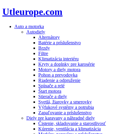
Utleurope.com
Auto a motorka
Autodiely
Alternátory
Batérie a príslušenstvo
Brzdy
Filtre
Klimatizácia interiéru
Kryty a doplnky pre karosérie
Motory a diely motora
Pohon a prevodovka
Riadenie a odpruženie
Spínače a relé
Štart motora
Stierače a diely
Svetlá, žiarovky a smerovky
Výfukové systémy a potrubia
Zapaľovanie a príslušenstvo
Diely pre karavany a náhradné diely
Čistenie, skladovanie a starostlivosť
Kúrenie, ventilácia a klimatizácia