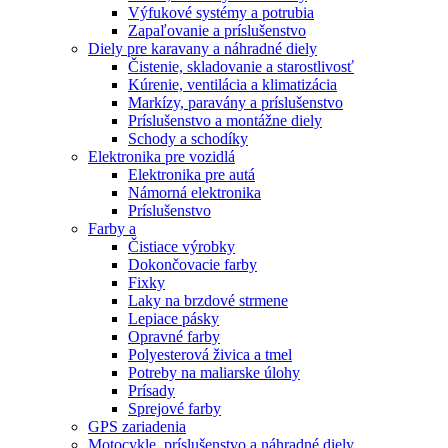
Výfukové systémy a potrubia
Zapaľovanie a príslušenstvo
Diely pre karavany a náhradné diely
Čistenie, skladovanie a starostlivosť
Kúrenie, ventilácia a klimatizácia
Markízy, paravány a príslušenstvo
Príslušenstvo a montážne diely
Schody a schodíky
Elektronika pre vozidlá
Elektronika pre autá
Námorná elektronika
Príslušenstvo
Farby a
Čistiace výrobky
Dokončovacie farby
Fixky
Laky na brzdové strmene
Lepiace pásky
Opravné farby
Polyesterová živica a tmel
Potreby na maliarske úlohy
Prísady
Sprejové farby
GPS zariadenia
Motocykle, príslušenstvo a náhradné diely