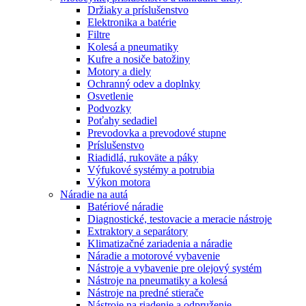
Držiaky a príslušenstvo
Elektronika a batérie
Filtre
Kolesá a pneumatiky
Kufre a nosiče batožiny
Motory a diely
Ochranný odev a doplnky
Osvetlenie
Podvozky
Poťahy sedadiel
Prevodovka a prevodové stupne
Príslušenstvo
Riadidlá, rukoväte a páky
Výfukové systémy a potrubia
Výkon motora
Náradie na autá
Batériové náradie
Diagnostické, testovacie a meracie nástroje
Extraktory a separátory
Klimatizačné zariadenia a náradie
Náradie a motorové vybavenie
Nástroje a vybavenie pre olejový systém
Nástroje na pneumatiky a kolesá
Nástroje na predné stierače
Nástroje na riadenie a odpruženie