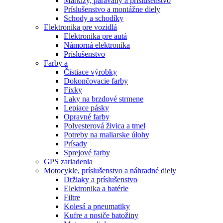
Markízy, paravány a príslušenstvo
Príslušenstvo a montážne diely
Schody a schodíky
Elektronika pre vozidlá
Elektronika pre autá
Námorná elektronika
Príslušenstvo
Farby a
Čistiace výrobky
Dokončovacie farby
Fixky
Laky na brzdové strmene
Lepiace pásky
Opravné farby
Polyesterová živica a tmel
Potreby na maliarske úlohy
Prísady
Sprejové farby
GPS zariadenia
Motocykle, príslušenstvo a náhradné diely
Držiaky a príslušenstvo
Elektronika a batérie
Filtre
Kolesá a pneumatiky
Kufre a nosiče batožiny