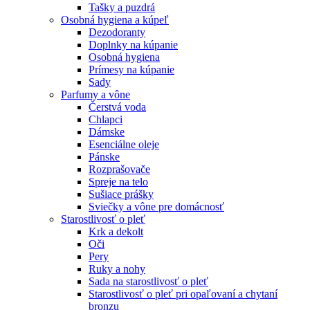
Tašky a puzdrá
Osobná hygiena a kúpeľ
Dezodoranty
Doplnky na kúpanie
Osobná hygiena
Prímesy na kúpanie
Sady
Parfumy a vône
Čerstvá voda
Chlapci
Dámske
Esenciálne oleje
Pánske
Rozprašovače
Spreje na telo
Sušiace prášky
Sviečky a vône pre domácnosť
Starostlivosť o pleť
Krk a dekolt
Oči
Pery
Ruky a nohy
Sada na starostlivosť o pleť
Starostlivosť o pleť pri opaľovaní a chytaní
bronzu