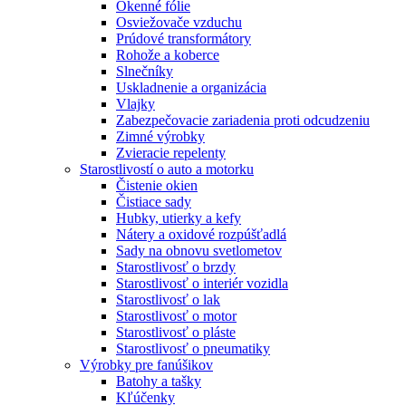
Okenné fólie
Osviežovače vzduchu
Prúdové transformátory
Rohože a koberce
Slnečníky
Uskladnenie a organizácia
Vlajky
Zabezpečovacie zariadenia proti odcudzeniu
Zimné výrobky
Zvieracie repelenty
Starostlivostí o auto a motorku
Čistenie okien
Čistiace sady
Hubky, utierky a kefy
Nátery a oxidové rozpúšťadlá
Sady na obnovu svetlometov
Starostlivosť o brzdy
Starostlivosť o interiér vozidla
Starostlivosť o lak
Starostlivosť o motor
Starostlivosť o pláste
Starostlivosť o pneumatiky
Výrobky pre fanúšikov
Batohy a tašky
Kľúčenky