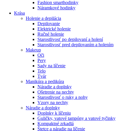
Fashion smarthodinky
Náramkové hodinky
Krása
Holenie a depilácia
Depilovanie
Elektrické holenie
Ručné holenie
Starostlivosť po depilovaní a holení
Starostlivosť pred depilovaním a holením
Makeup
Oči
Pery
Sady na líčenie
Telo
Tvár
Manikúra a pedikúra
Náradie a doplnky
Ošetrenie na nechty
Starostlivosť o ruky a nohy
Vzory na nechty
Náradie a doplnky
Doplnky k líčeniu
Guličky, vatové tampóny a vatové tyčinky
Kompaktné zrkadlá
Štetce a náradie na líčenie