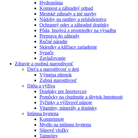
Hydropónia
Kompost a záhradný odpad
Mestské záhrady a iné stavby
Nádoby na rastliny a príslušenstvo
Ochranný odev a záhradné doplnky
Pôda, hnojivá a prostriedky na výsadbu
Preprava do záhrady
Ručné náradie
Skleníky a klíčiace zariadenie
Sypače
Zavlažovanie
Zdravie a osobná starostlivosť
Dieťa a starostlivosť o deti
Výmena plienok
Zubná starostlivosť
Diéta a výživa
Doplnky pre športovcov
Pomôcky na chudnutie a úbytok hmotnosti
Tyčinky a výživové nápoje
Vitamíny, minerály a doplnky
Intímna hygiena
Komprimuje
Mydlo na intímnu hygienu
Slipové vložky
Tampóny