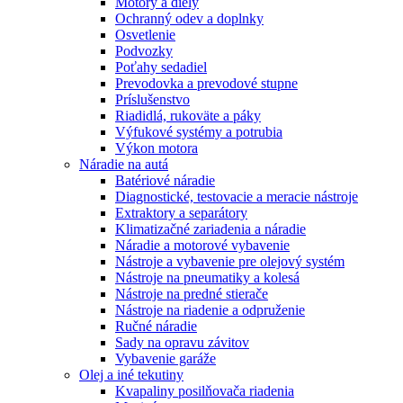
Motory a diely
Ochranný odev a doplnky
Osvetlenie
Podvozky
Poťahy sedadiel
Prevodovka a prevodové stupne
Príslušenstvo
Riadidlá, rukoväte a páky
Výfukové systémy a potrubia
Výkon motora
Náradie na autá
Batériové náradie
Diagnostické, testovacie a meracie nástroje
Extraktory a separátory
Klimatizačné zariadenia a náradie
Náradie a motorové vybavenie
Nástroje a vybavenie pre olejový systém
Nástroje na pneumatiky a kolesá
Nástroje na predné stierače
Nástroje na riadenie a odpruženie
Ručné náradie
Sady na opravu závitov
Vybavenie garáže
Olej a iné tekutiny
Kvapaliny posilňovača riadenia