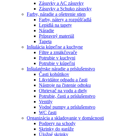
Zásuvky a AC zásuvky
Zásuvky a Schuko zásuvky
Farby, náradie a ošetrenie stien
Farby, nátery a rozpúšťadlá
Lepidlá na tapety
Náradie
Prípravný materiál
Tapeta
Inštalácia kúpeľne a kuchyne
Filtre a zmäkčovače
Potrubie v kuchyni
Potrubie v kúpeľni
Inštalatérske náradie a príslušenstvo
Časti kohútikov
Likvidátor odpadu a časti
Nástroje na čistenie odtoku
Ohrievač na vodu a diely
Potrubie, časti a príslušenstvo
Ventily
Vodné pumpy a príslušenstvo
WC časti
Organizácia a skladovanie v domácnosti
Podpery na schody
Skrinky do garáže
Úložné skrinky