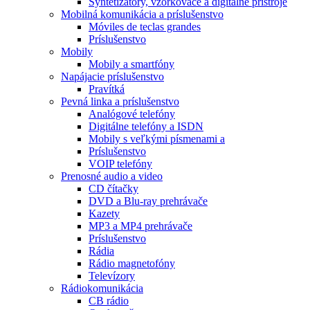
Syntetizátory, vzorkovače a digitálne prístroje
Mobilná komunikácia a príslušenstvo
Móviles de teclas grandes
Príslušenstvo
Mobily
Mobily a smartfóny
Napájacie príslušenstvo
Pravítká
Pevná linka a príslušenstvo
Analógové telefóny
Digitálne telefóny a ISDN
Mobily s veľkými písmenami a
Príslušenstvo
VOIP telefóny
Prenosné audio a video
CD čítačky
DVD a Blu-ray prehrávače
Kazety
MP3 a MP4 prehrávače
Príslušenstvo
Rádia
Rádio magnetofóny
Televízory
Rádiokomunikácia
CB rádio