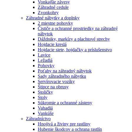
Vonkajšie závesy
Záhradné cedule
Zvonkohry
Záhradné nábytky a doplnky
2 miestne pohovky
Čističe a ochranné prostriedky na záhradný
nábytok
Dáždniky, markízy a plachtové strechy
Hojdacie kreslá
Hojdacie siete, hojdačky a príslušenstvo
Lavice
Ležadlá
Pohovky
Poťahy na záhradný nábytok
Sady záhradného nábytku
Servírovacie vozíky
Štipce na obrusy
Stoličky
Stoly
Súkromie a ochranné zásteny
Vahadlá
Vankúše
Záhradníctvo
Hnojivá a živiny pre rastliny
Hubenie škodcov a ochrana rastlín