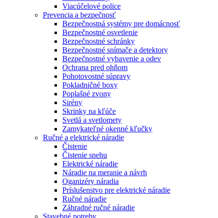
Viacúčelové police
Prevencia a bezpečnosť
Bezpečnostná systémy pre domácnosť
Bezpečnostné osvetlenie
Bezpečnostné schránky
Bezpečnostné snímače a detektory
Bezpečnostné vybavenie a odev
Ochrana pred ohňom
Pohotovostné súpravy
Pokladničné boxy
Poplašné zvony
Sirény
Skrinky na kľúče
Svetlá a svetlomety
Zamykateľné okenné kľučky
Ručné a elektrické náradie
Čistenie
Čistenie snehu
Elektrické náradie
Náradie na meranie a návrh
Oganizéry náradia
Príslušenstvo pre elektrické náradie
Ručné náradie
Záhradné ručné náradie
Stavebné potreby