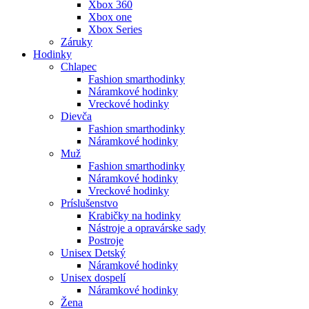
Xbox 360
Xbox one
Xbox Series
Záruky
Hodinky
Chlapec
Fashion smarthodinky
Náramkové hodinky
Vreckové hodinky
Dievča
Fashion smarthodinky
Náramkové hodinky
Muž
Fashion smarthodinky
Náramkové hodinky
Vreckové hodinky
Príslušenstvo
Krabičky na hodinky
Nástroje a opravárske sady
Postroje
Unisex Detský
Náramkové hodinky
Unisex dospelí
Náramkové hodinky
Žena