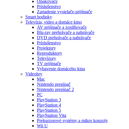
Opakovače
Príslušenstvo
Zariadenie vysielače-prijímače
Smart hodinky
Televízia, video a domáce kino
AV prijímače a zosilňovače
Blu-ray prehrávače a nahrávače
DVD prehrávače a nahrávače
Príslušenstvo
Projektory
Reproduktory
Televízory
TV prijímače
Vybavenie domáceho kina
Videohry
Mac
Nintendo prepínač
Nintendo prepínač 2
PC
PlayStation 3
PlayStation 4
PlayStation 5
PlayStation Vita
Prekurzorové systémy a mikro konzoly
Wii U