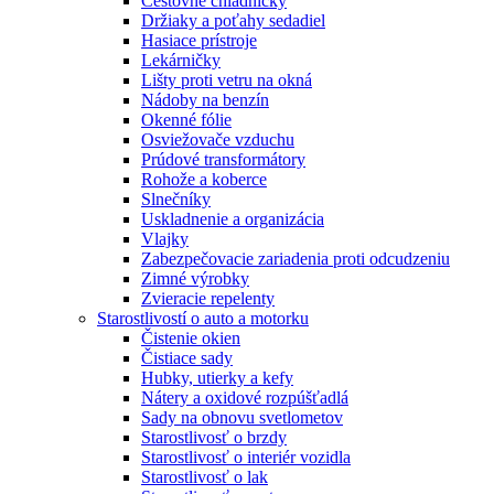
Cestovné chladničky
Držiaky a poťahy sedadiel
Hasiace prístroje
Lekárničky
Lišty proti vetru na okná
Nádoby na benzín
Okenné fólie
Osviežovače vzduchu
Prúdové transformátory
Rohože a koberce
Slnečníky
Uskladnenie a organizácia
Vlajky
Zabezpečovacie zariadenia proti odcudzeniu
Zimné výrobky
Zvieracie repelenty
Starostlivostí o auto a motorku
Čistenie okien
Čistiace sady
Hubky, utierky a kefy
Nátery a oxidové rozpúšťadlá
Sady na obnovu svetlometov
Starostlivosť o brzdy
Starostlivosť o interiér vozidla
Starostlivosť o lak