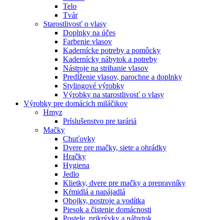
Telo
Tvár
Starostlivosť o vlasy
Doplnky na účes
Farbenie vlasov
Kadernícke potreby a pomôcky
Kadernícky nábytok a potreby
Nástroje na strihanie vlasov
Predĺženie vlasov, parochne a doplnky
Stylingové výrobky
Výrobky na starostlivosť o vlasy
Výrobky pre domácich miláčikov
Hmyz
Príslušenstvo pre taráriá
Mačky
Chuťovky
Dvere pre mačky, siete a ohrádky
Hračky
Hygiena
Jedlo
Klietky, dvere pre mačky a prepravníky
Kŕmidlá a napájadlá
Obojky, postroje a vodítka
Piesok a čistenie domácnosti
Postele, prikrývky a nábytok