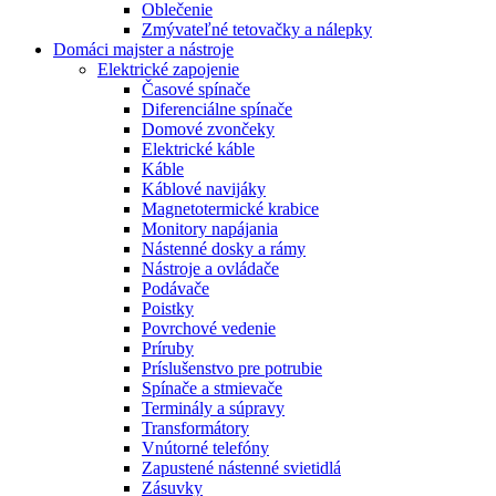
Oblečenie
Zmývateľné tetovačky a nálepky
Domáci majster a nástroje
Elektrické zapojenie
Časové spínače
Diferenciálne spínače
Domové zvončeky
Elektrické káble
Káble
Káblové navijáky
Magnetotermické krabice
Monitory napájania
Nástenné dosky a rámy
Nástroje a ovládače
Podávače
Poistky
Povrchové vedenie
Príruby
Príslušenstvo pre potrubie
Spínače a stmievače
Terminály a súpravy
Transformátory
Vnútorné telefóny
Zapustené nástenné svietidlá
Zásuvky