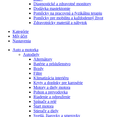
Diagnostické a zdravotné monitory
Dodávka mastektomie
Pomôcky na pracovnú a fyzikálnu terapiu
Pomôcky pre mobilitu a každodenný život
Zdravotnícky materiál a nábytok
Kategórie
Môj účet
Nastavenia
Auto a motorka
Autodiely
Alternátory
Batérie a príslušenstvo
Brzdy
Filtre
Klimatizácia interiéru
Kryty a doplnky pre karosérie
Motory a diely motora
Pohon a prevodovka
Riadenie a odpruženie
Spínače a relé
Štart motora
Stierače a diely
Svetlá, žiarovky a smerovky