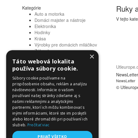
Ruky 
Kategórie
Auto a motorka
V tejto kat
Domáci majster a nástroje
Elektronika
Hodinky
Krása
Výrobky pre domácich miláčikov
Záhrada
×
Zdravie a osobná starostlivosť
Táto webová lokalita
Informácie
Utleurope
používa súbory cookie.
Informácie
NewsLette
Súbory cookie používame na
NewsLetter
prispôsobenie obsahu, reklám a analýzu
© Utleurop
návštevnosti. Informácie o vašom
používaní našej stránky zdieľame aj s
našimi reklamnými a analytickými
partnermi, ktorí ich môžu kombinovať s
inými informáciami, ktoré ste im poskytli
alebo ktoré zhromaždili pri používaní ich
služieb.
Prečítať viac
PRIJAŤ VŠETKO