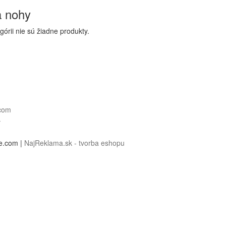
a nohy
egórii nie sú žiadne produkty.
.com
r
e.com |
NajReklama.sk - tvorba eshopu