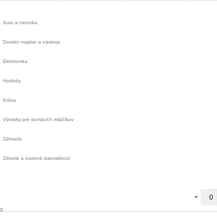
Auto a motorka
Domáci majster a nástroje
Elektronika
Hodinky
Krása
Výrobky pre domácich miláčikov
Záhrada
Zdravie a osobná starostlivosť
0