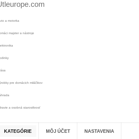
Utleurope.com
uto a motorka
omáci majster a nástroje
lektronika
odinky
rása
ýrobky pre domácich miláčikov
áhrada
dravie a osobná starostlivosť
KATEGÓRIE
MÔJ ÚČET
NASTAVENIA