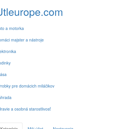
Utleurope.com
to a motorka
máci majster a nástroje
ektronika
odinky
rása
robky pre domácich miláčikov
áhrada
ravie a osobná starostlivosť
Kategórie
Môj účet
Nastavenia