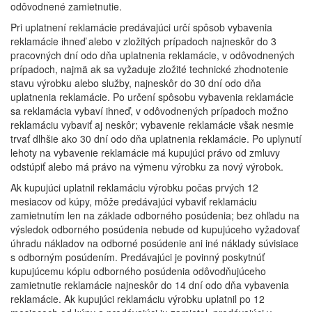
odôvodnené zamietnutie.
Pri uplatnení reklamácie predávajúci určí spôsob vybavenia
reklamácie ihneď alebo v zložitých prípadoch najneskôr do 3
pracovných dní odo dňa uplatnenia reklamácie, v odôvodnených
prípadoch, najmä ak sa vyžaduje zložité technické zhodnotenie
stavu výrobku alebo služby, najneskôr do 30 dní odo dňa
uplatnenia reklamácie. Po určení spôsobu vybavenia reklamácie
sa reklamácia vybaví ihneď, v odôvodnených prípadoch možno
reklamáciu vybaviť aj neskôr; vybavenie reklamácie však nesmie
trvať dlhšie ako 30 dní odo dňa uplatnenia reklamácie. Po uplynutí
lehoty na vybavenie reklamácie má kupujúci právo od zmluvy
odstúpiť alebo má právo na výmenu výrobku za nový výrobok.
Ak kupujúci uplatnil reklamáciu výrobku počas prvých 12
mesiacov od kúpy, môže predávajúci vybaviť reklamáciu
zamietnutím len na základe odborného posúdenia; bez ohľadu na
výsledok odborného posúdenia nebude od kupujúceho vyžadovať
úhradu nákladov na odborné posúdenie ani iné náklady súvisiace
s odborným posúdením. Predávajúci je povinný poskytnúť
kupujúcemu kópiu odborného posúdenia odôvodňujúceho
zamietnutie reklamácie najneskôr do 14 dní odo dňa vybavenia
reklamácie. Ak kupujúci reklamáciu výrobku uplatnil po 12