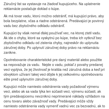
Záručný list sa vystavuje na žiadosť kupujúceho. Na uplatnenie
reklamácie postačuje doklad o kúpe.
Ak má tovar vadu, ktorú možno odstrániť, má kupujúci právo, aby
bola bezplatne, včas a riadne odstránená. Predávajúci je povinný
vadu bez zbytočného odkladu odstrániť.
Kupujúci by však nemal ďalej používať vec, na ktorej zistil vadu.
Ak ide o chyby, ktoré sa vyskytnú po kúpe, treba ich vytknúť bez
zbytočného odkladu od zistenia chyby, najneskôr do uplynutia
záručnej doby. Po uplynutí záručnej doby právo na reklamáciu
zanikne.
Opotrebovanie charakteristické pre daný materiál alebo použitie
sa nepovažuje za vadu. Nejde o vadu, pokiaľ z povahy predanej
veci vyplýva, že jej životnosť je kratšia než záručná doba a keď pri
obvyklom užívaní takej veci dôjde k jej celkovému opotrebovaniu
ešte pred uplynutím záručnej doby.
Kupujúci môže namiesto odstránenia vady požadovať výmenu
veci, alebo ak sa vada týka len súčasti veci, výmenu súčasti, ak
tým predávajúcemu nevzniknú neprimerané náklady vzhľadom na
cenu tovaru alebo závažnosť vady. Predávajúci môže vždy
namiesto odstránenia vady vymeniť vadnú vec za bezvadnú, ak to