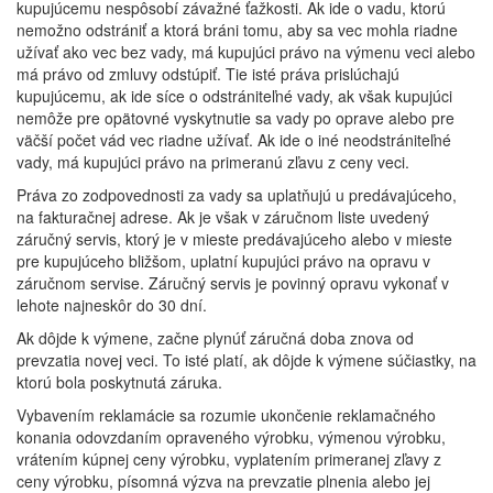
kupujúcemu nespôsobí závažné ťažkosti. Ak ide o vadu, ktorú
nemožno odstrániť a ktorá bráni tomu, aby sa vec mohla riadne
užívať ako vec bez vady, má kupujúci právo na výmenu veci alebo
má právo od zmluvy odstúpiť. Tie isté práva prislúchajú
kupujúcemu, ak ide síce o odstrániteľné vady, ak však kupujúci
nemôže pre opätovné vyskytnutie sa vady po oprave alebo pre
väčší počet vád vec riadne užívať. Ak ide o iné neodstrániteľné
vady, má kupujúci právo na primeranú zľavu z ceny veci.
Práva zo zodpovednosti za vady sa uplatňujú u predávajúceho,
na fakturačnej adrese. Ak je však v záručnom liste uvedený
záručný servis, ktorý je v mieste predávajúceho alebo v mieste
pre kupujúceho bližšom, uplatní kupujúci právo na opravu v
záručnom servise. Záručný servis je povinný opravu vykonať v
lehote najneskôr do 30 dní.
Ak dôjde k výmene, začne plynúť záručná doba znova od
prevzatia novej veci. To isté platí, ak dôjde k výmene súčiastky, na
ktorú bola poskytnutá záruka.
Vybavením reklamácie sa rozumie ukončenie reklamačného
konania odovzdaním opraveného výrobku, výmenou výrobku,
vrátením kúpnej ceny výrobku, vyplatením primeranej zľavy z
ceny výrobku, písomná výzva na prevzatie plnenia alebo jej