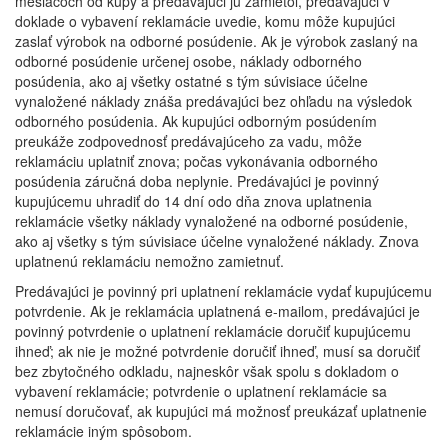
mesiacoch od kúpy a predávajúci ju zamietol, predávajúci v
doklade o vybavení reklamácie uvedie, komu môže kupujúci
zaslať výrobok na odborné posúdenie. Ak je výrobok zaslaný na
odborné posúdenie určenej osobe, náklady odborného
posúdenia, ako aj všetky ostatné s tým súvisiace účelne
vynaložené náklady znáša predávajúci bez ohľadu na výsledok
odborného posúdenia. Ak kupujúci odborným posúdením
preukáže zodpovednosť predávajúceho za vadu, môže
reklamáciu uplatniť znova; počas vykonávania odborného
posúdenia záručná doba neplynie. Predávajúci je povinný
kupujúcemu uhradiť do 14 dní odo dňa znova uplatnenia
reklamácie všetky náklady vynaložené na odborné posúdenie,
ako aj všetky s tým súvisiace účelne vynaložené náklady. Znova
uplatnenú reklamáciu nemožno zamietnuť.
Predávajúci je povinný pri uplatnení reklamácie vydať kupujúcemu
potvrdenie. Ak je reklamácia uplatnená e-mailom, predávajúci je
povinný potvrdenie o uplatnení reklamácie doručiť kupujúcemu
ihneď; ak nie je možné potvrdenie doručiť ihneď, musí sa doručiť
bez zbytočného odkladu, najneskôr však spolu s dokladom o
vybavení reklamácie; potvrdenie o uplatnení reklamácie sa
nemusí doručovať, ak kupujúci má možnosť preukázať uplatnenie
reklamácie iným spôsobom.