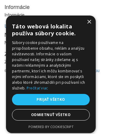
Informácie
Informácie
×
Utleurope.com
Táto webová lokalita
používa súbory cookie.
NewsLetter
NewsLetter
Súbory cookie používame na
prispôsobenie obsahu, reklám a analýzu
Zákaznícky servis
návštevnosti. Informácie o vašom
používaní našej stránky zdieľame aj s
Zákaznícky servis
našimi reklamnými a analytickými
© Utleurope.com |
NajReklama.sk - tvorba eshopu
partnermi, ktorí ich môžu kombinovať s
inými informáciami, ktoré ste im poskytli
alebo ktoré zhromaždili pri používaní ich
služieb.
Prečítať viac
PRIJAŤ VŠETKO
ODMIETNUŤ VŠETKO
POWERED BY COOKIESCRIPT