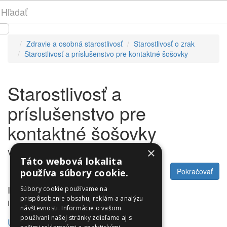
Zdravie a osobná starostlivosť
Starostlivosť o zrak
Starostlivosť a príslušenstvo pre kontaktné šošovky
Starostlivosť a
príslušenstvo pre
kontaktné šošovky
×
V tejto kategórii nie sú žiadne produkty.
Táto webová lokalita
Pokračovať
používa súbory cookie.
Informácie
Súbory cookie používame na
prispôsobenie obsahu, reklám a analýzu
Informácie
návštevnosti. Informácie o vašom
používaní našej stránky zdieľame aj s
Utleurope.com