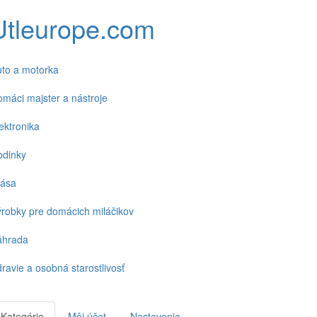
Utleurope.com
to a motorka
máci majster a nástroje
ektronika
odinky
rása
robky pre domácich miláčikov
áhrada
ravie a osobná starostlivosť
Kategórie
Môj účet
Nastavenia