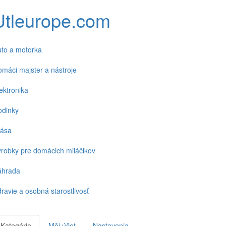
Utleurope.com
to a motorka
máci majster a nástroje
ektronika
odinky
rása
robky pre domácich miláčikov
áhrada
ravie a osobná starostlivosť
Kategórie
Môj účet
Nastavenia