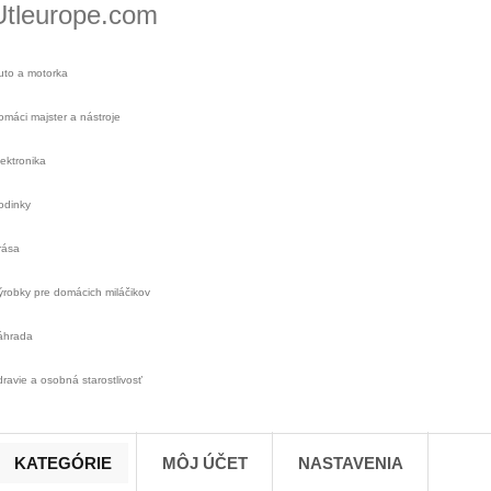
Utleurope.com
uto a motorka
omáci majster a nástroje
lektronika
odinky
rása
ýrobky pre domácich miláčikov
áhrada
dravie a osobná starostlivosť
KATEGÓRIE
MÔJ ÚČET
NASTAVENIA