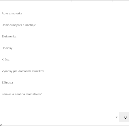
Auto a motorka
Domáci majster a nástroje
Elektronika
Hodinky
Krása
Výrobky pre domácich miláčikov
Záhrada
Zdravie a osobná starostlivosť
0