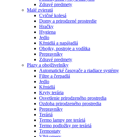
Zdravé predmety
Malé zvieratá
Cvičné kolesá
Domy a prirodzené prostredie
Hračky
Hygiena
Jedlo
Kŕmidlá a napájadlá
Obojky, postroje a vodítka
Prepravníky
Zdravé predmety
Plazy a obojživelníky
Automatické časovače a riadiace systémy
Filtre a čerpadlá
Jedlo
Kŕmidlá
Kryty terária
Osvetlenie prirodzeného prostredia
Ozdoba prirodzeného prostredia
Prepravníky
Teráriá
Termo lampy pre teráriá
Termo podložky pre teráriá
Termostaty
Vlhkomery