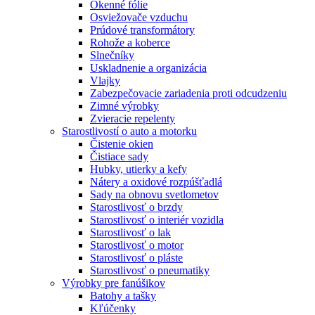
Okenné fólie
Osviežovače vzduchu
Prúdové transformátory
Rohože a koberce
Slnečníky
Uskladnenie a organizácia
Vlajky
Zabezpečovacie zariadenia proti odcudzeniu
Zimné výrobky
Zvieracie repelenty
Starostlivostí o auto a motorku
Čistenie okien
Čistiace sady
Hubky, utierky a kefy
Nátery a oxidové rozpúšťadlá
Sady na obnovu svetlometov
Starostlivosť o brzdy
Starostlivosť o interiér vozidla
Starostlivosť o lak
Starostlivosť o motor
Starostlivosť o pláste
Starostlivosť o pneumatiky
Výrobky pre fanúšikov
Batohy a tašky
Kľúčenky