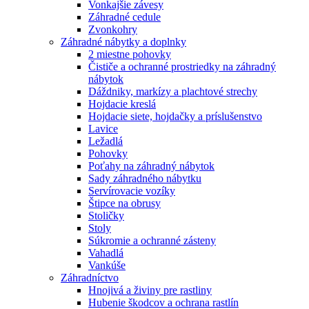
Vonkajšie závesy
Záhradné cedule
Zvonkohry
Záhradné nábytky a doplnky
2 miestne pohovky
Čističe a ochranné prostriedky na záhradný
nábytok
Dáždniky, markízy a plachtové strechy
Hojdacie kreslá
Hojdacie siete, hojdačky a príslušenstvo
Lavice
Ležadlá
Pohovky
Poťahy na záhradný nábytok
Sady záhradného nábytku
Servírovacie vozíky
Štipce na obrusy
Stoličky
Stoly
Súkromie a ochranné zásteny
Vahadlá
Vankúše
Záhradníctvo
Hnojivá a živiny pre rastliny
Hubenie škodcov a ochrana rastlín