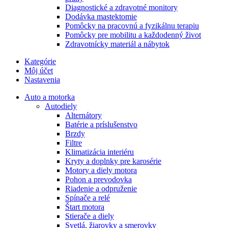
Diagnostické a zdravotné monitory
Dodávka mastektomie
Pomôcky na pracovnú a fyzikálnu terapiu
Pomôcky pre mobilitu a každodenný život
Zdravotnícky materiál a nábytok
Kategórie
Môj účet
Nastavenia
Auto a motorka
Autodiely
Alternátory
Batérie a príslušenstvo
Brzdy
Filtre
Klimatizácia interiéru
Kryty a doplnky pre karosérie
Motory a diely motora
Pohon a prevodovka
Riadenie a odpruženie
Spínače a relé
Štart motora
Stierače a diely
Svetlá, žiarovky a smerovky