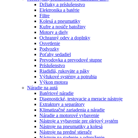
Držiaky a príslušenstvo
Elektronika a batérie
Filtre
Kolesá a pneumatiky
Kufre a nosiče batožiny
Motory a diely
Ochranný odev a doplnky
Osvetlenie
Podvozky
Poťahy sedadiel
Prevodovka a prevodové stupne
Príslušenstvo
Riadidlá, rukoväte a páky
Výfukové systémy a potrubia
Výkon motora
Náradie na autá
Batériové náradie
Diagnostické, testovacie a meracie nástroje
Extraktory a separátory
Klimatizačné zariadenia a náradie
Náradie a motorové vybavenie
Nástroje a vybavenie pre olejový systém
Nástroje na pneumatiky a kolesá
Nástroje na predné stierače
Nástroje na riadenie a odpruženie