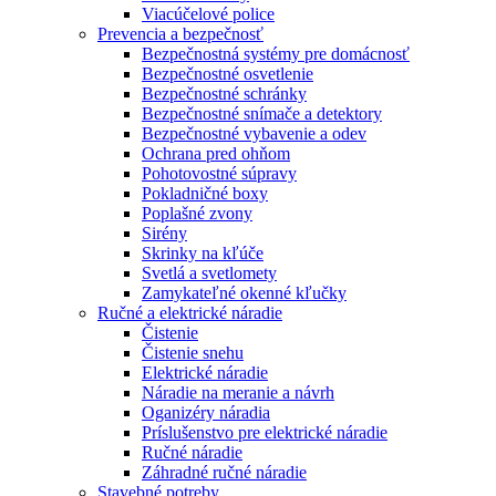
Viacúčelové police
Prevencia a bezpečnosť
Bezpečnostná systémy pre domácnosť
Bezpečnostné osvetlenie
Bezpečnostné schránky
Bezpečnostné snímače a detektory
Bezpečnostné vybavenie a odev
Ochrana pred ohňom
Pohotovostné súpravy
Pokladničné boxy
Poplašné zvony
Sirény
Skrinky na kľúče
Svetlá a svetlomety
Zamykateľné okenné kľučky
Ručné a elektrické náradie
Čistenie
Čistenie snehu
Elektrické náradie
Náradie na meranie a návrh
Oganizéry náradia
Príslušenstvo pre elektrické náradie
Ručné náradie
Záhradné ručné náradie
Stavebné potreby