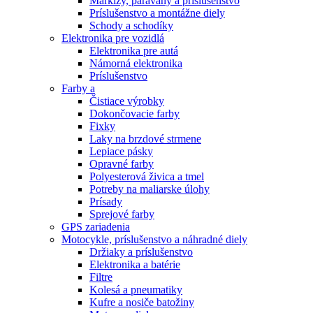
Markízy, paravány a príslušenstvo
Príslušenstvo a montážne diely
Schody a schodíky
Elektronika pre vozidlá
Elektronika pre autá
Námorná elektronika
Príslušenstvo
Farby a
Čistiace výrobky
Dokončovacie farby
Fixky
Laky na brzdové strmene
Lepiace pásky
Opravné farby
Polyesterová živica a tmel
Potreby na maliarske úlohy
Prísady
Sprejové farby
GPS zariadenia
Motocykle, príslušenstvo a náhradné diely
Držiaky a príslušenstvo
Elektronika a batérie
Filtre
Kolesá a pneumatiky
Kufre a nosiče batožiny