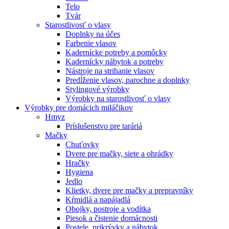
Telo
Tvár
Starostlivosť o vlasy
Doplnky na účes
Farbenie vlasov
Kadernícke potreby a pomôcky
Kadernícky nábytok a potreby
Nástroje na strihanie vlasov
Predĺženie vlasov, parochne a doplnky
Stylingové výrobky
Výrobky na starostlivosť o vlasy
Výrobky pre domácich miláčikov
Hmyz
Príslušenstvo pre taráriá
Mačky
Chuťovky
Dvere pre mačky, siete a ohrádky
Hračky
Hygiena
Jedlo
Klietky, dvere pre mačky a prepravníky
Kŕmidlá a napájadlá
Obojky, postroje a vodítka
Piesok a čistenie domácnosti
Postele, prikrývky a nábytok