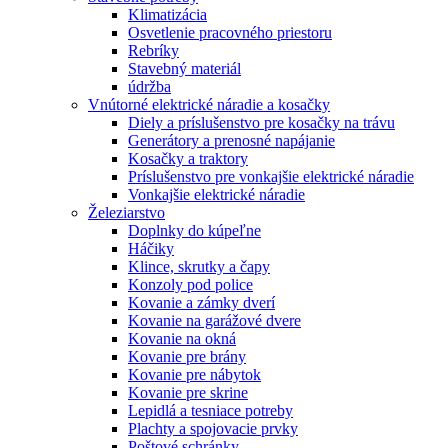
Klimatizácia
Osvetlenie pracovného priestoru
Rebríky
Stavebný materiál
údržba
Vnútorné elektrické náradie a kosačky
Diely a príslušenstvo pre kosačky na trávu
Generátory a prenosné napájanie
Kosačky a traktory
Príslušenstvo pre vonkajšie elektrické náradie
Vonkajšie elektrické náradie
Železiarstvo
Doplnky do kúpeľne
Háčiky
Klince, skrutky a čapy
Konzoly pod police
Kovanie a zámky dverí
Kovanie na garážové dvere
Kovanie na okná
Kovanie pre brány
Kovanie pre nábytok
Kovanie pre skrine
Lepidlá a tesniace potreby
Plachty a spojovacie prvky
Poštové schránky