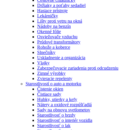
Cestovné chladničky
Držiaky a poťahy sedadiel
Hasiace prístroje
Lekárničky
Lišty proti vetru na okná
Nádoby na benzín
Okenné fólie
Osviežovače vzduchu
Prúdové transformátory
Rohože a koberce
Slnečníky
Uskladnenie a organizácia
Vlajky
Zabezpečovacie zariadenia proti odcudzeniu
Zimné výrobky
Zvieracie repelenty
Starostlivostí o auto a motorku
Čistenie okien
Čistiace sady
Hubky, utierky a kefy
Nátery a oxidové rozpúšťadlá
Sady na obnovu svetlometov
Starostlivosť o brzdy
Starostlivosť o interiér vozidla
Starostlivosť o lak