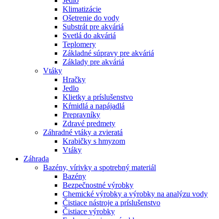
Jedlo
Klimatizácie
Ošetrenie do vody
Substrát pre akváriá
Svetlá do akváriá
Teplomery
Základné súpravy pre akváriá
Základy pre akváriá
Vtáky
Hračky
Jedlo
Klietky a príslušenstvo
Kŕmidlá a napájadlá
Prepravníky
Zdravé predmety
Záhradné vtáky a zvieratá
Krabičky s hmyzom
Vtáky
Záhrada
Bazény, vírivky a spotrebný materiál
Bazény
Bezpečnostné výrobky
Chemické výrobky a výrobky na analýzu vody
Čistiace nástroje a príslušenstvo
Čistiace výrobky