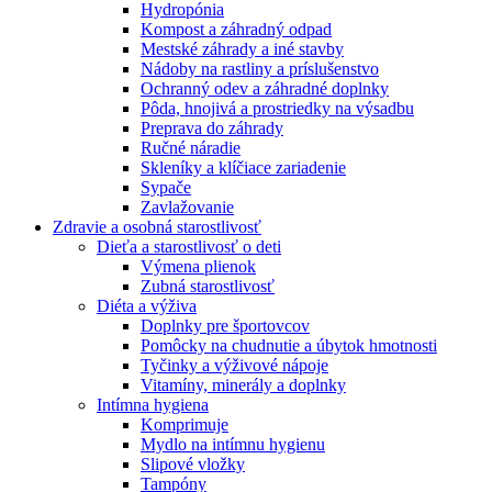
Hydropónia
Kompost a záhradný odpad
Mestské záhrady a iné stavby
Nádoby na rastliny a príslušenstvo
Ochranný odev a záhradné doplnky
Pôda, hnojivá a prostriedky na výsadbu
Preprava do záhrady
Ručné náradie
Skleníky a klíčiace zariadenie
Sypače
Zavlažovanie
Zdravie a osobná starostlivosť
Dieťa a starostlivosť o deti
Výmena plienok
Zubná starostlivosť
Diéta a výživa
Doplnky pre športovcov
Pomôcky na chudnutie a úbytok hmotnosti
Tyčinky a výživové nápoje
Vitamíny, minerály a doplnky
Intímna hygiena
Komprimuje
Mydlo na intímnu hygienu
Slipové vložky
Tampóny