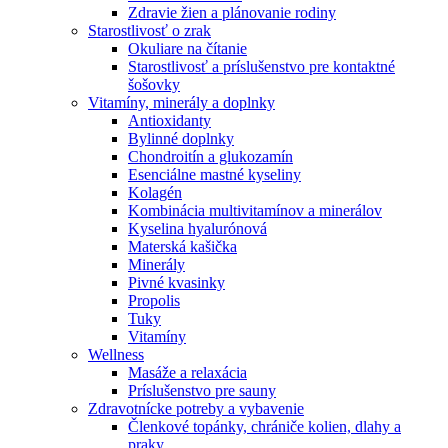
Zdravie žien a plánovanie rodiny
Starostlivosť o zrak
Okuliare na čítanie
Starostlivosť a príslušenstvo pre kontaktné
šošovky
Vitamíny, minerály a doplnky
Antioxidanty
Bylinné doplnky
Chondroitín a glukozamín
Esenciálne mastné kyseliny
Kolagén
Kombinácia multivitamínov a minerálov
Kyselina hyalurónová
Materská kašička
Minerály
Pivné kvasinky
Propolis
Tuky
Vitamíny
Wellness
Masáže a relaxácia
Príslušenstvo pre sauny
Zdravotnícke potreby a vybavenie
Členkové topánky, chrániče kolien, dlahy a
praky