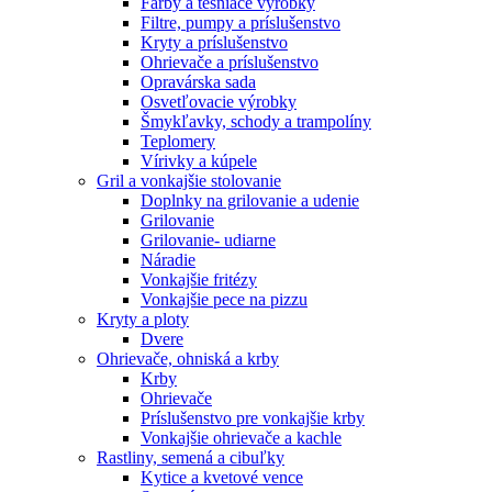
Farby a tesniace výrobky
Filtre, pumpy a príslušenstvo
Kryty a príslušenstvo
Ohrievače a príslušenstvo
Opravárska sada
Osvetľovacie výrobky
Šmykľavky, schody a trampolíny
Teplomery
Vírivky a kúpele
Gril a vonkajšie stolovanie
Doplnky na grilovanie a udenie
Grilovanie
Grilovanie- udiarne
Náradie
Vonkajšie fritézy
Vonkajšie pece na pizzu
Kryty a ploty
Dvere
Ohrievače, ohniská a krby
Krby
Ohrievače
Príslušenstvo pre vonkajšie krby
Vonkajšie ohrievače a kachle
Rastliny, semená a cibuľky
Kytice a kvetové vence