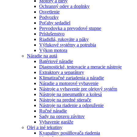
Motory a diely
Ochranný odev a doplnky
Osvetlenie
Podvozky
Poťahy sedadiel
Prevodovka a prevodové stupne
Príslušenstvo
Riadidlá, rukoväte a páky
Výfukové systémy a potrubia
Výkon motora
Náradie na autá
Batériové náradie
Diagnostické, testovacie a meracie nástroje
Extraktory a separátory
Klimatizačné zariadenia a náradie
Náradie a motorové vybavenie
Nástroje a vybavenie pre olejový systém
Nástroje na pneumatiky a kolesá
Nástroje na predné stierače
Nástroje na riadenie a odpruženie
Ručné náradie
Sady na opravu závitov
Vybavenie garáže
Olej a iné tekutiny
Kvapaliny posilňovača riadenia