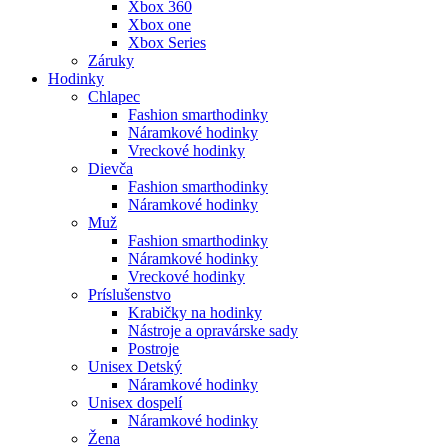
Xbox 360
Xbox one
Xbox Series
Záruky
Hodinky
Chlapec
Fashion smarthodinky
Náramkové hodinky
Vreckové hodinky
Dievča
Fashion smarthodinky
Náramkové hodinky
Muž
Fashion smarthodinky
Náramkové hodinky
Vreckové hodinky
Príslušenstvo
Krabičky na hodinky
Nástroje a opravárske sady
Postroje
Unisex Detský
Náramkové hodinky
Unisex dospelí
Náramkové hodinky
Žena