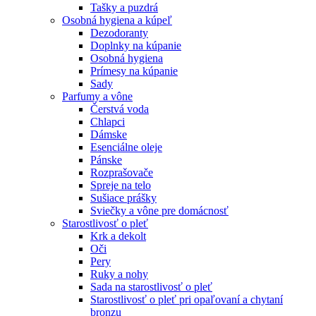
Tašky a puzdrá
Osobná hygiena a kúpeľ
Dezodoranty
Doplnky na kúpanie
Osobná hygiena
Prímesy na kúpanie
Sady
Parfumy a vône
Čerstvá voda
Chlapci
Dámske
Esenciálne oleje
Pánske
Rozprašovače
Spreje na telo
Sušiace prášky
Sviečky a vône pre domácnosť
Starostlivosť o pleť
Krk a dekolt
Oči
Pery
Ruky a nohy
Sada na starostlivosť o pleť
Starostlivosť o pleť pri opaľovaní a chytaní
bronzu