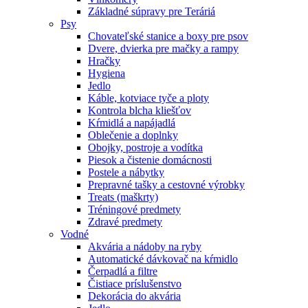
Základné súpravy pre Teráriá
Psy
Chovateľské stanice a boxy pre psov
Dvere, dvierka pre mačky a rampy
Hračky
Hygiena
Jedlo
Káble, kotviace tyče a ploty
Kontrola blcha kliešťov
Kŕmidlá a napájadlá
Oblečenie a doplnky
Obojky, postroje a vodítka
Piesok a čistenie domácnosti
Postele a nábytky
Prepravné tašky a cestovné výrobky
Treats (maškrty)
Tréningové predmety
Zdravé predmety
Vodné
Akvária a nádoby na ryby
Automatické dávkovač na kŕmidlo
Čerpadlá a filtre
Čistiace príslušenstvo
Dekorácia do akvária