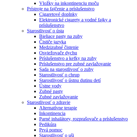
Vložky na inkontinenciu moču
Prístroje na fajčenie a príslušenstvo
Cigaretové doplnky
Elektronické cigarety a vodné fajky a
príslušenstvo
Starostlivosť o ústa
Bieliace pasty na zuby
Čističe jazyka
Medzizubné čistenie
Osviežovače dychu
Príslušenstvo a kefky na zuby
Príslušenstvo pre zubné zavlažovanie
Sada na starostlivosť o zuby
Starostlivosť o chrup
Starostlivosť o ústnu dutinu detí
Ústne vody
Zubné pasty
Zubné zavlažovanie
Starostlivosť o zdravie
Alternatívne terapie
Inkontinencia
Parné inhalátory, rozprašovače a príslušenstvo
Pedikúra
Prvá pomoc
Starostlivosť o uši