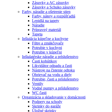
Zásuvky a AC zásuvky
Zásuvky a Schuko zásuvky
Farby, náradie a ošetrenie stien
Farby, nátery a rozpúšťadlá
Lepidlá na tapety
Náradie
Prípravný materiál
Tapeta
Inštalácia kúpeľne a kuchyne
Filtre a zmäkčovače
Potrubie v kuchyni
Potrubie v kúpeľni
Inštalatérske náradie a príslušenstvo
Časti kohútikov
Likvidátor odpadu a časti
Nástroje na čistenie odtoku
Ohrievač na vodu a diely
Potrubie, časti a príslušenstvo
Ventily
Vodné pumpy a príslušenstvo
WC časti
Organizácia a skladovanie v domácnosti
Podpery na schody
Skrinky do garáže
Úložné skrinky