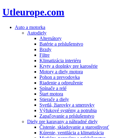
Utleurope.com
Auto a motorka
Autodiely
Alternátory
Batérie a príslušenstvo
Brzdy
Filtre
Klimatizácia interiéru
Kryty a doplnky pre karosérie
Motory a diely motora
Pohon a prevodovka
Riadenie a odpruženie
Spínače a relé
Štart motora
Stierače a diely
Svetlá, žiarovky a smerovky
Výfukové systémy a potrubia
Zapaľovanie a príslušenstvo
Diely pre karavany a náhradné diely
Čistenie, skladovanie a starostlivosť
Kúrenie, ventilácia a klimatizácia