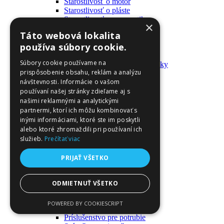
Starostlivosť o motor
Starostlivosť o pláste
Starostlivosť o pneumatiky
×
Výrobky pre fanúšikov
Táto webová lokalita
Batohy a tašky
používa súbory cookie.
Kľúčenky
Oblečenie
Súbory cookie používame na
Zmývateľné tetovačky a nálepky
prispôsobenie obsahu, reklám a analýzu
Domáci majster a nástroje
návštevnosti. Informácie o vašom
Elektrické zapojenie
Časové spínače
používaní našej stránky zdieľame aj s
Diferenciálne spínače
našimi reklamnými a analytickými
Domové zvončeky
partnermi, ktorí ich môžu kombinovať s
Elektrické káble
inými informáciami, ktoré ste im poskytli
Káble
alebo ktoré zhromaždili pri používaní ich
Káblové navijáky
služieb.
Prečítať viac
Magnetotermické krabice
Monitory napájania
PRIJAŤ VŠETKO
Nástenné dosky a rámy
Nástroje a ovládače
Podávače
ODMIETNUŤ VŠETKO
Poistky
Povrchové vedenie
POWERED BY COOKIESCRIPT
Príruby
Príslušenstvo pre potrubie