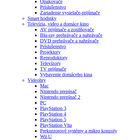
Opakovače
Príslušenstvo
Zariadenie vysielače-prijímače
Smart hodinky
Televízia, video a domáce kino
AV prijímače a zosilňovače
Blu-ray prehrávače a nahrávače
DVD prehrávače a nahrávače
Príslušenstvo
Projektory
Reproduktory
Televízory
TV prijímače
Vybavenie domáceho kina
Videohry
Mac
Nintendo prepínač
Nintendo prepínač 2
PC
PlayStation 3
PlayStation 4
PlayStation 5
PlayStation Vita
Prekurzorové systémy a mikro konzoly
Wii U