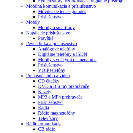
Syntetizátory, vzorkovače a digitálne prístroje
Mobilná komunikácia a príslušenstvo
Móviles de teclas grandes
Príslušenstvo
Mobily
Mobily a smartfóny
Napájacie príslušenstvo
Pravítká
Pevná linka a príslušenstvo
Analógové telefóny
Digitálne telefóny a ISDN
Mobily s veľkými písmenami a
Príslušenstvo
VOIP telefóny
Prenosné audio a video
CD čítačky
DVD a Blu-ray prehrávače
Kazety
MP3 a MP4 prehrávače
Príslušenstvo
Rádia
Rádio magnetofóny
Televízory
Rádiokomunikácia
CB rádio