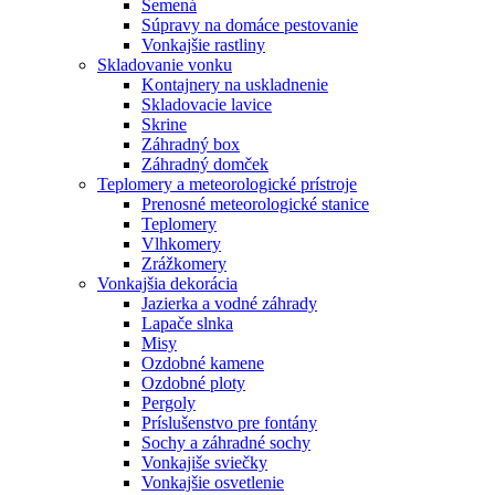
Semená
Súpravy na domáce pestovanie
Vonkajšie rastliny
Skladovanie vonku
Kontajnery na uskladnenie
Skladovacie lavice
Skrine
Záhradný box
Záhradný domček
Teplomery a meteorologické prístroje
Prenosné meteorologické stanice
Teplomery
Vlhkomery
Zrážkomery
Vonkajšia dekorácia
Jazierka a vodné záhrady
Lapače slnka
Misy
Ozdobné kamene
Ozdobné ploty
Pergoly
Príslušenstvo pre fontány
Sochy a záhradné sochy
Vonkajiše sviečky
Vonkajšie osvetlenie