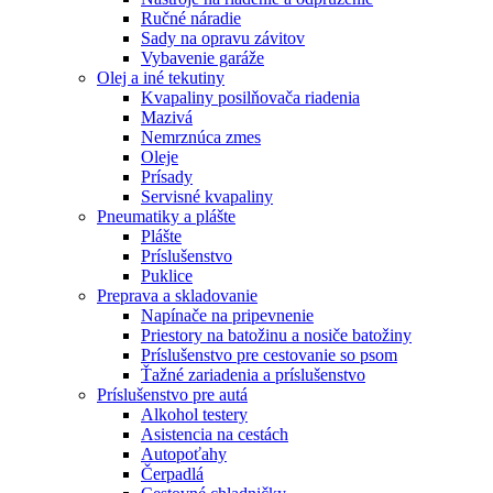
Ručné náradie
Sady na opravu závitov
Vybavenie garáže
Olej a iné tekutiny
Kvapaliny posilňovača riadenia
Mazivá
Nemrznúca zmes
Oleje
Prísady
Servisné kvapaliny
Pneumatiky a plášte
Plášte
Príslušenstvo
Puklice
Preprava a skladovanie
Napínače na pripevnenie
Priestory na batožinu a nosiče batožiny
Príslušenstvo pre cestovanie so psom
Ťažné zariadenia a príslušenstvo
Príslušenstvo pre autá
Alkohol testery
Asistencia na cestách
Autopoťahy
Čerpadlá