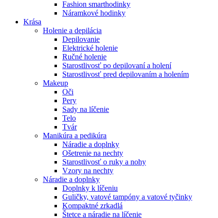
Fashion smarthodinky
Náramkové hodinky
Krása
Holenie a depilácia
Depilovanie
Elektrické holenie
Ručné holenie
Starostlivosť po depilovaní a holení
Starostlivosť pred depilovaním a holením
Makeup
Oči
Pery
Sady na líčenie
Telo
Tvár
Manikúra a pedikúra
Náradie a doplnky
Ošetrenie na nechty
Starostlivosť o ruky a nohy
Vzory na nechty
Náradie a doplnky
Doplnky k líčeniu
Guličky, vatové tampóny a vatové tyčinky
Kompaktné zrkadlá
Štetce a náradie na líčenie