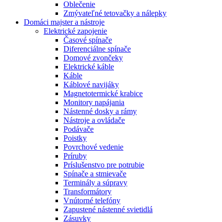
Oblečenie
Zmývateľné tetovačky a nálepky
Domáci majster a nástroje
Elektrické zapojenie
Časové spínače
Diferenciálne spínače
Domové zvončeky
Elektrické káble
Káble
Káblové navijáky
Magnetotermické krabice
Monitory napájania
Nástenné dosky a rámy
Nástroje a ovládače
Podávače
Poistky
Povrchové vedenie
Príruby
Príslušenstvo pre potrubie
Spínače a stmievače
Terminály a súpravy
Transformátory
Vnútorné telefóny
Zapustené nástenné svietidlá
Zásuvky