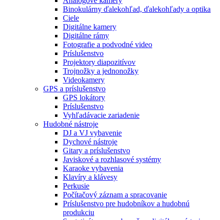
Analógové kamery
Binokulárny ďalekohľad, ďalekohľady a optika
Ciele
Digitálne kamery
Digitálne rámy
Fotografie a podvodné video
Príslušenstvo
Projektory diapozitívov
Trojnožky a jednonožky
Videokamery
GPS a príslušenstvo
GPS lokátory
Príslušenstvo
Vyhľadávacie zariadenie
Hudobné nástroje
DJ a VJ vybavenie
Dychové nástroje
Gitary a príslušenstvo
Javiskové a rozhlasové systémy
Karaoke vybavenia
Klavíry a klávesy
Perkusie
Počítačový záznam a spracovanie
Príslušenstvo pre hudobníkov a hudobnú
produkciu