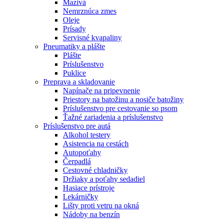
Mazivá
Nemrznúca zmes
Oleje
Prísady
Servisné kvapaliny
Pneumatiky a plášte
Plášte
Príslušenstvo
Puklice
Preprava a skladovanie
Napínače na pripevnenie
Priestory na batožinu a nosiče batožiny
Príslušenstvo pre cestovanie so psom
Ťažné zariadenia a príslušenstvo
Príslušenstvo pre autá
Alkohol testery
Asistencia na cestách
Autopoťahy
Čerpadlá
Cestovné chladničky
Držiaky a poťahy sedadiel
Hasiace prístroje
Lekárničky
Lišty proti vetru na okná
Nádoby na benzín