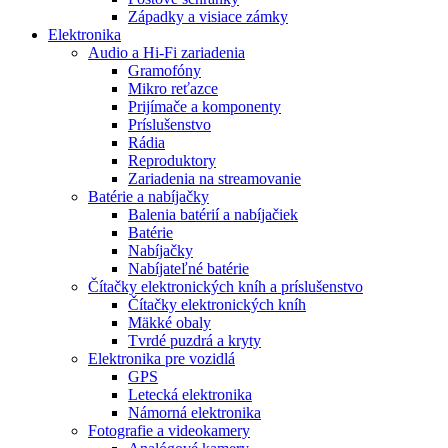
Západky a visiace zámky
Elektronika
Audio a Hi-Fi zariadenia
Gramofóny
Mikro reťazce
Prijímače a komponenty
Príslušenstvo
Rádia
Reproduktory
Zariadenia na streamovanie
Batérie a nabíjačky
Balenia batérií a nabíjačiek
Batérie
Nabíjačky
Nabíjateľné batérie
Čítačky elektronických kníh a príslušenstvo
Čítačky elektronických kníh
Mäkké obaly
Tvrdé puzdrá a kryty
Elektronika pre vozidlá
GPS
Letecká elektronika
Námorná elektronika
Fotografie a videokamery