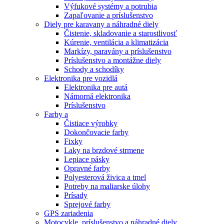
Výfukové systémy a potrubia
Zapaľovanie a príslušenstvo
Diely pre karavany a náhradné diely
Čistenie, skladovanie a starostlivosť
Kúrenie, ventilácia a klimatizácia
Markízy, paravány a príslušenstvo
Príslušenstvo a montážne diely
Schody a schodíky
Elektronika pre vozidlá
Elektronika pre autá
Námorná elektronika
Príslušenstvo
Farby a
Čistiace výrobky
Dokončovacie farby
Fixky
Laky na brzdové strmene
Lepiace pásky
Opravné farby
Polyesterová živica a tmel
Potreby na maliarske úlohy
Prísady
Sprejové farby
GPS zariadenia
Motocykle, príslušenstvo a náhradné diely