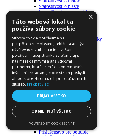
Starostlivosť o motor
Starostlivosť o pláste
Starostlivosť o pneumatiky
×
Výrobky pre fanúšikov
Táto webová lokalita
Batohy a tašky
používa súbory cookie.
Kľúčenky
Oblečenie
Súbory cookie používame na
Zmývateľné tetovačky a nálepky
prispôsobenie obsahu, reklám a analýzu
Domáci majster a nástroje
návštevnosti. Informácie o vašom
Elektrické zapojenie
Časové spínače
používaní našej stránky zdieľame aj s
Diferenciálne spínače
našimi reklamnými a analytickými
Domové zvončeky
partnermi, ktorí ich môžu kombinovať s
Elektrické káble
inými informáciami, ktoré ste im poskytli
Káble
alebo ktoré zhromaždili pri používaní ich
Káblové navijáky
služieb.
Prečítať viac
Magnetotermické krabice
Monitory napájania
PRIJAŤ VŠETKO
Nástenné dosky a rámy
Nástroje a ovládače
Podávače
ODMIETNUŤ VŠETKO
Poistky
Povrchové vedenie
POWERED BY COOKIESCRIPT
Príruby
Príslušenstvo pre potrubie