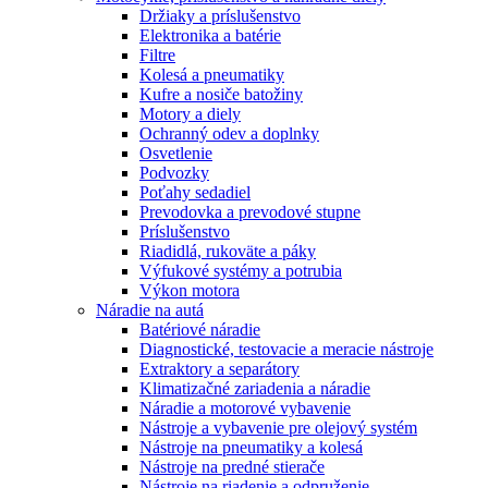
Držiaky a príslušenstvo
Elektronika a batérie
Filtre
Kolesá a pneumatiky
Kufre a nosiče batožiny
Motory a diely
Ochranný odev a doplnky
Osvetlenie
Podvozky
Poťahy sedadiel
Prevodovka a prevodové stupne
Príslušenstvo
Riadidlá, rukoväte a páky
Výfukové systémy a potrubia
Výkon motora
Náradie na autá
Batériové náradie
Diagnostické, testovacie a meracie nástroje
Extraktory a separátory
Klimatizačné zariadenia a náradie
Náradie a motorové vybavenie
Nástroje a vybavenie pre olejový systém
Nástroje na pneumatiky a kolesá
Nástroje na predné stierače
Nástroje na riadenie a odpruženie