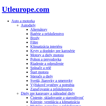
Utleurope.com
Auto a motorka
Autodiely
Alternátory
Batérie a príslušenstvo
Brzdy
Filtre
Klimatizácia interiéru
Kryty a doplnky pre karosérie
Motory a diely motora
Pohon a prevodovka
Riadenie a odpruženie
Spínače a relé
Štart motora
Stierače a diely
Svetlá, žiarovky a smerovky
Výfukové systémy a potrubia
Zapaľovanie a príslušenstvo
Diely pre karavany a náhradné diely
Čistenie, skladovanie a starostlivosť
Kúrenie, ventilácia a klimatizácia