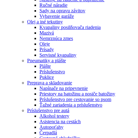
Ručné náradie
Sady na opravu závitov
Vybavenie garáže
Olej a iné tekutiny
Kvapaliny posilňovača riadenia
Mazivá
Nemrznúca zmes
Oleje
Prísady
Servisné kvapaliny
Pneumatiky a plášte
Plášte
Príslušenstvo
Puklice
Preprava a skladovanie
Napínače na pripevnenie
Priestory na batožinu a nosiče batožiny
Príslušenstvo pre cestovanie so psom
Ťažné zariadenia a príslušenstvo
Príslušenstvo pre autá
Alkohol testery
Asistencia na cestách
Autopoťahy
Čerpadlá