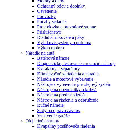
Motory a diely
Ochranný odev a doplnky
Osvetlenie
Podvozky
Poťahy sedadiel
Prevodovka a prevodové stupne
Príslušenstvo
Riadidlá, rukoväte a páky
Výfukové systémy a potrubia
Výkon motora
Náradie na autá
Batériové náradie
Diagnostické, testovacie a meracie nástroje
Extraktory a separátory
Klimatizačné zariadenia a náradie
Náradie a motorové vybavenie
Nástroje a vybavenie pre olejový systém
Nástroje na pneumatiky a kolesá
Nástroje na predné stierače
Nástroje na riadenie a odpruženie
Ručné náradie
Sady na opravu závitov
Vybavenie garáže
Olej a iné tekutiny
Kvapaliny posilňovača riadenia