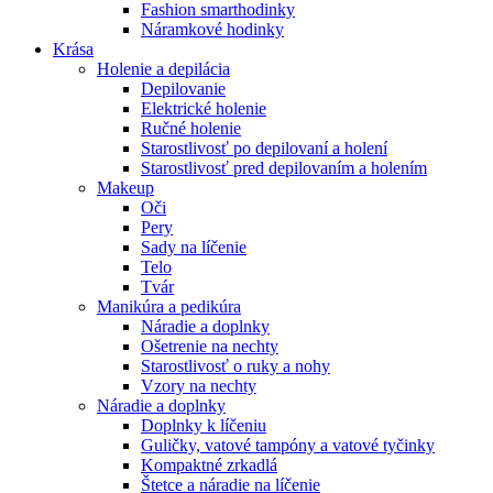
Fashion smarthodinky
Náramkové hodinky
Krása
Holenie a depilácia
Depilovanie
Elektrické holenie
Ručné holenie
Starostlivosť po depilovaní a holení
Starostlivosť pred depilovaním a holením
Makeup
Oči
Pery
Sady na líčenie
Telo
Tvár
Manikúra a pedikúra
Náradie a doplnky
Ošetrenie na nechty
Starostlivosť o ruky a nohy
Vzory na nechty
Náradie a doplnky
Doplnky k líčeniu
Guličky, vatové tampóny a vatové tyčinky
Kompaktné zrkadlá
Štetce a náradie na líčenie