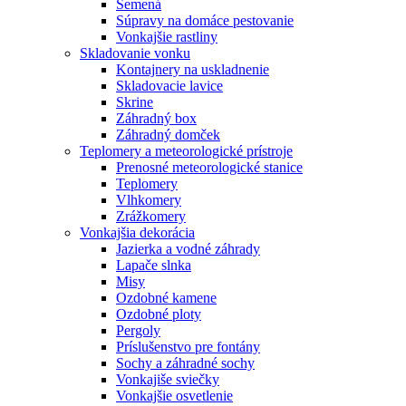
Semená
Súpravy na domáce pestovanie
Vonkajšie rastliny
Skladovanie vonku
Kontajnery na uskladnenie
Skladovacie lavice
Skrine
Záhradný box
Záhradný domček
Teplomery a meteorologické prístroje
Prenosné meteorologické stanice
Teplomery
Vlhkomery
Zrážkomery
Vonkajšia dekorácia
Jazierka a vodné záhrady
Lapače slnka
Misy
Ozdobné kamene
Ozdobné ploty
Pergoly
Príslušenstvo pre fontány
Sochy a záhradné sochy
Vonkajiše sviečky
Vonkajšie osvetlenie