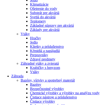
Jedlo
Klimatizácie
Ošetrenie do vody
Substrát pre akváriá
Svetlá do akváriá
Teplomery
Základné súpravy pre akváriá
Základy pre akváriá
Vtáky
Hračky
Jedlo
Klietky a príslušenstvo
Kŕmidlá a napájadlá
Prepravníky
Zdravé predmety
Záhradné vtáky a zvieratá
Krabičky s hmyzom
Vtáky
Záhrada
Bazény, vírivky a spotrebný materiál
Bazény
Bezpečnostné výrobky
Chemické výrobky a výrobky na analýzu vody
Čistiace nástroje a príslušenstvo
Čistiace výrobky