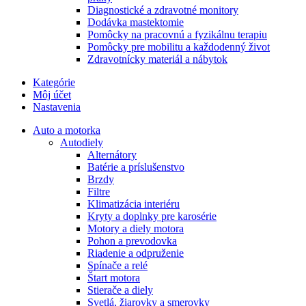
Diagnostické a zdravotné monitory
Dodávka mastektomie
Pomôcky na pracovnú a fyzikálnu terapiu
Pomôcky pre mobilitu a každodenný život
Zdravotnícky materiál a nábytok
Kategórie
Môj účet
Nastavenia
Auto a motorka
Autodiely
Alternátory
Batérie a príslušenstvo
Brzdy
Filtre
Klimatizácia interiéru
Kryty a doplnky pre karosérie
Motory a diely motora
Pohon a prevodovka
Riadenie a odpruženie
Spínače a relé
Štart motora
Stierače a diely
Svetlá, žiarovky a smerovky