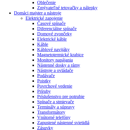
Oblečenie
Zmývateľné tetovačky a nálepky
Domáci majster a nástroje
Elektrické zapojenie
Časové spínače
Diferenciálne spínače
Domové zvončeky
Elektrické káble
Káble
Káblové navijáky
Magnetotermické krabice
Monitory napájania
Nástenné dosky a rámy
Nástroje a ovládače
Podávače
Poistky
Povrchové vedenie
Príruby
Príslušenstvo pre potrubie
Spínače a stmievače
Terminály a súpravy
Transformátory
Vnútorné telefóny
Zapustené nástenné svietidlá
Zásuvky