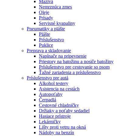
Mazivá
Nemrznúca zmes
Oleje
Prísady
Servisné kvapaliny
Pneumatiky a plášte
Plášte
Príslušenstvo
Puklice
Preprava a skladovanie
Napínače na pripevnenie
Priestory na batožinu a nosiče batožiny
Príslušenstvo pre cestovanie so psom
Ťažné zariadenia a príslušenstvo
Príslušenstvo pre autá
Alkohol testery
Asistencia na cestách
Autopoťahy
Čerpadlá
Cestovné chladničky
Držiaky a poťahy sedadiel
Hasiace prístroje
Lekárničky
Lišty proti vetru na okná
Nádoby na benzín