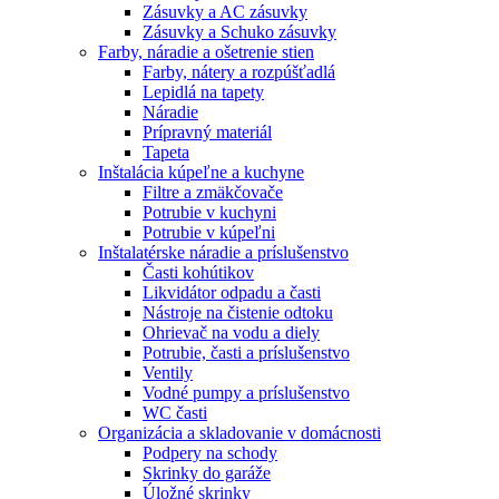
Zásuvky a AC zásuvky
Zásuvky a Schuko zásuvky
Farby, náradie a ošetrenie stien
Farby, nátery a rozpúšťadlá
Lepidlá na tapety
Náradie
Prípravný materiál
Tapeta
Inštalácia kúpeľne a kuchyne
Filtre a zmäkčovače
Potrubie v kuchyni
Potrubie v kúpeľni
Inštalatérske náradie a príslušenstvo
Časti kohútikov
Likvidátor odpadu a časti
Nástroje na čistenie odtoku
Ohrievač na vodu a diely
Potrubie, časti a príslušenstvo
Ventily
Vodné pumpy a príslušenstvo
WC časti
Organizácia a skladovanie v domácnosti
Podpery na schody
Skrinky do garáže
Úložné skrinky