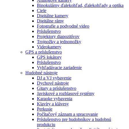
Analógové kamery
Binokulárny ďalekohľad, ďalekohľady a optika
Ciele
Digitálne kamery
Digitálne rámy
Fotografie a podvodné video
Príslušenstvo
Projektory diapozitívov
Trojnožky a jednonožky
Videokamery
GPS a príslušenstvo
GPS lokátory
Príslušenstvo
Vyhľadávacie zariadenie
Hudobné nástroje
DJ a VJ vybavenie
Dychové nástroje
Gitary a príslušenstvo
Javiskové a rozhlasové systémy
Karaoke vybavenia
Klavíry a klávesy
Perkusie
Počítačový záznam a spracovanie
Príslušenstvo pre hudobníkov a hudobnú
produkciu