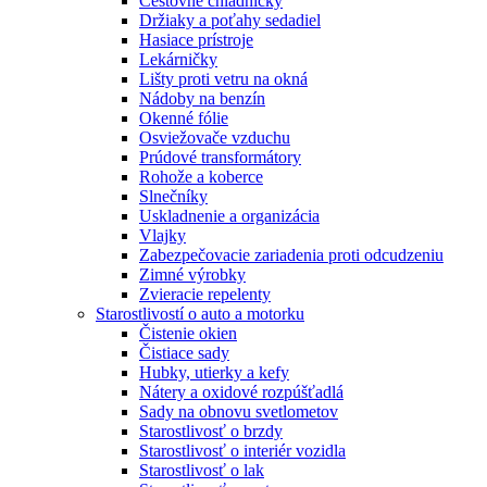
Cestovné chladničky
Držiaky a poťahy sedadiel
Hasiace prístroje
Lekárničky
Lišty proti vetru na okná
Nádoby na benzín
Okenné fólie
Osviežovače vzduchu
Prúdové transformátory
Rohože a koberce
Slnečníky
Uskladnenie a organizácia
Vlajky
Zabezpečovacie zariadenia proti odcudzeniu
Zimné výrobky
Zvieracie repelenty
Starostlivostí o auto a motorku
Čistenie okien
Čistiace sady
Hubky, utierky a kefy
Nátery a oxidové rozpúšťadlá
Sady na obnovu svetlometov
Starostlivosť o brzdy
Starostlivosť o interiér vozidla
Starostlivosť o lak