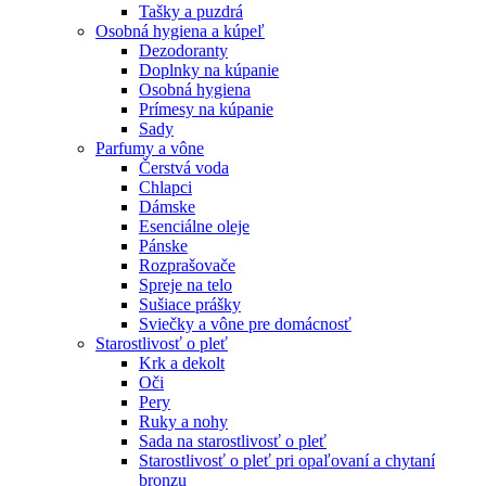
Tašky a puzdrá
Osobná hygiena a kúpeľ
Dezodoranty
Doplnky na kúpanie
Osobná hygiena
Prímesy na kúpanie
Sady
Parfumy a vône
Čerstvá voda
Chlapci
Dámske
Esenciálne oleje
Pánske
Rozprašovače
Spreje na telo
Sušiace prášky
Sviečky a vône pre domácnosť
Starostlivosť o pleť
Krk a dekolt
Oči
Pery
Ruky a nohy
Sada na starostlivosť o pleť
Starostlivosť o pleť pri opaľovaní a chytaní
bronzu