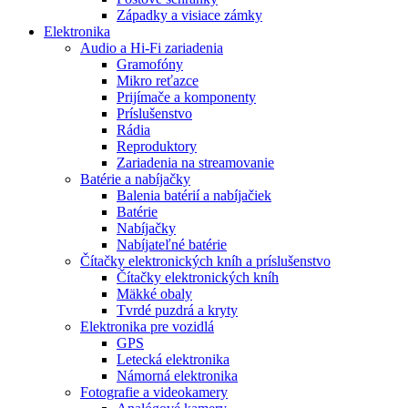
Západky a visiace zámky
Elektronika
Audio a Hi-Fi zariadenia
Gramofóny
Mikro reťazce
Prijímače a komponenty
Príslušenstvo
Rádia
Reproduktory
Zariadenia na streamovanie
Batérie a nabíjačky
Balenia batérií a nabíjačiek
Batérie
Nabíjačky
Nabíjateľné batérie
Čítačky elektronických kníh a príslušenstvo
Čítačky elektronických kníh
Mäkké obaly
Tvrdé puzdrá a kryty
Elektronika pre vozidlá
GPS
Letecká elektronika
Námorná elektronika
Fotografie a videokamery