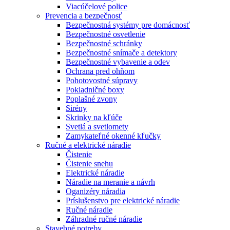
Viacúčelové police
Prevencia a bezpečnosť
Bezpečnostná systémy pre domácnosť
Bezpečnostné osvetlenie
Bezpečnostné schránky
Bezpečnostné snímače a detektory
Bezpečnostné vybavenie a odev
Ochrana pred ohňom
Pohotovostné súpravy
Pokladničné boxy
Poplašné zvony
Sirény
Skrinky na kľúče
Svetlá a svetlomety
Zamykateľné okenné kľučky
Ručné a elektrické náradie
Čistenie
Čistenie snehu
Elektrické náradie
Náradie na meranie a návrh
Oganizéry náradia
Príslušenstvo pre elektrické náradie
Ručné náradie
Záhradné ručné náradie
Stavebné potreby