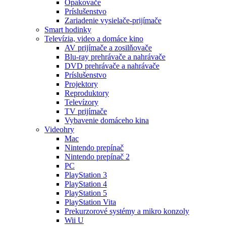
Opakovače
Príslušenstvo
Zariadenie vysielače-prijímače
Smart hodinky
Televízia, video a domáce kino
AV prijímače a zosilňovače
Blu-ray prehrávače a nahrávače
DVD prehrávače a nahrávače
Príslušenstvo
Projektory
Reproduktory
Televízory
TV prijímače
Vybavenie domáceho kina
Videohry
Mac
Nintendo prepínač
Nintendo prepínač 2
PC
PlayStation 3
PlayStation 4
PlayStation 5
PlayStation Vita
Prekurzorové systémy a mikro konzoly
Wii U