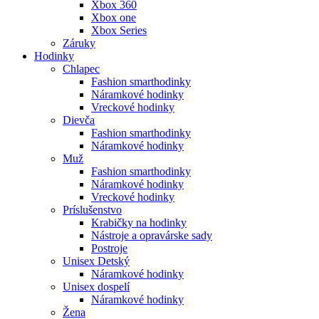
Xbox 360
Xbox one
Xbox Series
Záruky
Hodinky
Chlapec
Fashion smarthodinky
Náramkové hodinky
Vreckové hodinky
Dievča
Fashion smarthodinky
Náramkové hodinky
Muž
Fashion smarthodinky
Náramkové hodinky
Vreckové hodinky
Príslušenstvo
Krabičky na hodinky
Nástroje a opravárske sady
Postroje
Unisex Detský
Náramkové hodinky
Unisex dospelí
Náramkové hodinky
Žena