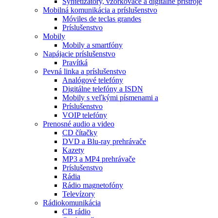
Syntetizátory, vzorkovače a digitálne prístroje
Mobilná komunikácia a príslušenstvo
Móviles de teclas grandes
Príslušenstvo
Mobily
Mobily a smartfóny
Napájacie príslušenstvo
Pravítká
Pevná linka a príslušenstvo
Analógové telefóny
Digitálne telefóny a ISDN
Mobily s veľkými písmenami a
Príslušenstvo
VOIP telefóny
Prenosné audio a video
CD čítačky
DVD a Blu-ray prehrávače
Kazety
MP3 a MP4 prehrávače
Príslušenstvo
Rádia
Rádio magnetofóny
Televízory
Rádiokomunikácia
CB rádio