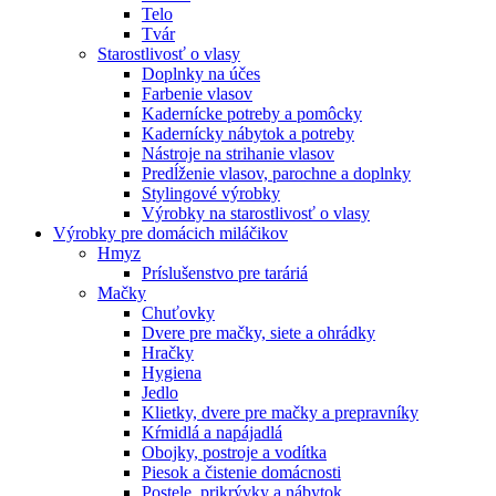
Telo
Tvár
Starostlivosť o vlasy
Doplnky na účes
Farbenie vlasov
Kadernícke potreby a pomôcky
Kadernícky nábytok a potreby
Nástroje na strihanie vlasov
Predĺženie vlasov, parochne a doplnky
Stylingové výrobky
Výrobky na starostlivosť o vlasy
Výrobky pre domácich miláčikov
Hmyz
Príslušenstvo pre taráriá
Mačky
Chuťovky
Dvere pre mačky, siete a ohrádky
Hračky
Hygiena
Jedlo
Klietky, dvere pre mačky a prepravníky
Kŕmidlá a napájadlá
Obojky, postroje a vodítka
Piesok a čistenie domácnosti
Postele, prikrývky a nábytok