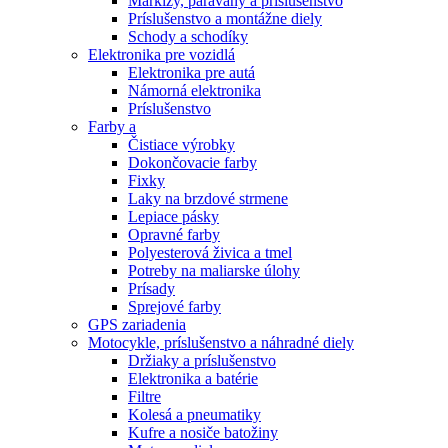
Markízy, paravány a príslušenstvo
Príslušenstvo a montážne diely
Schody a schodíky
Elektronika pre vozidlá
Elektronika pre autá
Námorná elektronika
Príslušenstvo
Farby a
Čistiace výrobky
Dokončovacie farby
Fixky
Laky na brzdové strmene
Lepiace pásky
Opravné farby
Polyesterová živica a tmel
Potreby na maliarske úlohy
Prísady
Sprejové farby
GPS zariadenia
Motocykle, príslušenstvo a náhradné diely
Držiaky a príslušenstvo
Elektronika a batérie
Filtre
Kolesá a pneumatiky
Kufre a nosiče batožiny