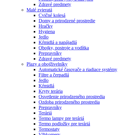
Zdravé predmety
Malé zvieratá
Cvičné kolesá
Domy a prirodzené prostredie
Hračky
Hygiena
Jedlo
Kŕmidlá a napájadlá
Obojky, postroje a vodítka
Prepravníky
Zdravé predmety
Plazy a obojživelníky
Automatické časovače a riadiace systémy
Filtre a čerpadlá
Jedlo
Kŕmidlá
Kryty terária
Osvetlenie prirodzeného prostredia
Ozdoba prirodzeného prostredia
Prepravníky
Teráriá
Termo lampy pre teráriá
Termo podložky pre teráriá
Termostaty
Vlhkomery