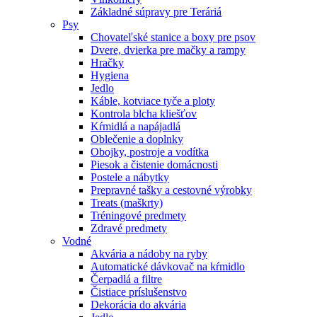
Základné súpravy pre Teráriá
Psy
Chovateľské stanice a boxy pre psov
Dvere, dvierka pre mačky a rampy
Hračky
Hygiena
Jedlo
Káble, kotviace tyče a ploty
Kontrola blcha kliešťov
Kŕmidlá a napájadlá
Oblečenie a doplnky
Obojky, postroje a vodítka
Piesok a čistenie domácnosti
Postele a nábytky
Prepravné tašky a cestovné výrobky
Treats (maškrty)
Tréningové predmety
Zdravé predmety
Vodné
Akvária a nádoby na ryby
Automatické dávkovač na kŕmidlo
Čerpadlá a filtre
Čistiace príslušenstvo
Dekorácia do akvária