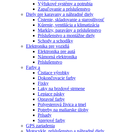
Výfukové systémy a potrubia
Zapaľovanie a príslušenstvo
Diely pre karavany a náhradné diely
Čistenie, skladovanie a starostlivosť
Kúrenie, ventilácia a klimatizácia
Markízy, paravány a príslušenstvo
Príslušenstvo a montážne diely
Schody a schodíky
Elektronika pre vozidlá
Elektronika pre autá
Námorná elektronika
Príslušenstvo
Farby a
Čistiace výrobky
Dokončovacie farby
Fixky
Laky na brzdové strmene
Lepiace pásky
Opravné farby
Polyesterová živica a tmel
Potreby na maliarske úlohy
Prísady
Sprejové farby
GPS zariadenia
Motocykle, príslušenstvo a náhradné diely