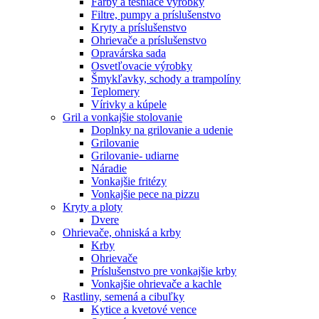
Farby a tesniace výrobky
Filtre, pumpy a príslušenstvo
Kryty a príslušenstvo
Ohrievače a príslušenstvo
Opravárska sada
Osvetľovacie výrobky
Šmykľavky, schody a trampolíny
Teplomery
Vírivky a kúpele
Gril a vonkajšie stolovanie
Doplnky na grilovanie a udenie
Grilovanie
Grilovanie- udiarne
Náradie
Vonkajšie fritézy
Vonkajšie pece na pizzu
Kryty a ploty
Dvere
Ohrievače, ohniská a krby
Krby
Ohrievače
Príslušenstvo pre vonkajšie krby
Vonkajšie ohrievače a kachle
Rastliny, semená a cibuľky
Kytice a kvetové vence