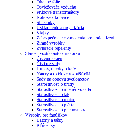
Okenné fólie
Osviežovače vzduchu
Prúdové transformátory
Rohože a koberce
Slnečníky
Uskladnenie a organizácia
Vlajky
Zabezpečovacie zariadenia proti odcudzeniu
Zimné výrobky
Zvieracie repelenty
Starostlivostí o auto a motorku
Čistenie okien
Čistiace sady
Hubky, utierky a kefy
Nátery a oxidové rozpúšťadlá
Sady na obnovu svetlometov
Starostlivosť o brzdy
Starostlivosť o interiér vozidla
Starostlivosť o lak
Starostlivosť o motor
Starostlivosť o pláste
Starostlivosť o pneumatiky
Výrobky pre fanúšikov
Batohy a tašky
Kľúčenky