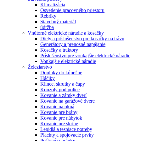
Klimatizácia
Osvetlenie pracovného priestoru
Rebríky
Stavebný materiál
údržba
Vnútorné elektrické náradie a kosačky
Diely a príslušenstvo pre kosačky na trávu
Generátory a prenosné napájanie
Kosačky a traktory
Príslušenstvo pre vonkajšie elektrické náradie
Vonkajšie elektrické náradie
Železiarstvo
Doplnky do kúpeľne
Háčiky
Klince, skrutky a čapy
Konzoly pod police
Kovanie a zámky dverí
Kovanie na garážové dvere
Kovanie na okná
Kovanie pre brány
Kovanie pre nábytok
Kovanie pre skrine
Lepidlá a tesniace potreby
Plachty a spojovacie prvky
Poštové schránky