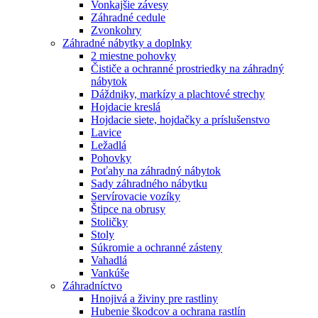
Vonkajšie závesy
Záhradné cedule
Zvonkohry
Záhradné nábytky a doplnky
2 miestne pohovky
Čističe a ochranné prostriedky na záhradný
nábytok
Dáždniky, markízy a plachtové strechy
Hojdacie kreslá
Hojdacie siete, hojdačky a príslušenstvo
Lavice
Ležadlá
Pohovky
Poťahy na záhradný nábytok
Sady záhradného nábytku
Servírovacie vozíky
Štipce na obrusy
Stoličky
Stoly
Súkromie a ochranné zásteny
Vahadlá
Vankúše
Záhradníctvo
Hnojivá a živiny pre rastliny
Hubenie škodcov a ochrana rastlín