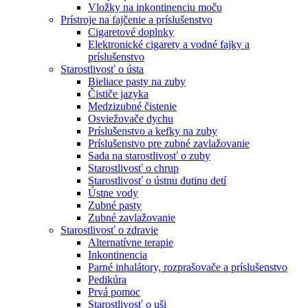
Vložky na inkontinenciu moču
Prístroje na fajčenie a príslušenstvo
Cigaretové doplnky
Elektronické cigarety a vodné fajky a
príslušenstvo
Starostlivosť o ústa
Bieliace pasty na zuby
Čističe jazyka
Medzizubné čistenie
Osviežovače dychu
Príslušenstvo a kefky na zuby
Príslušenstvo pre zubné zavlažovanie
Sada na starostlivosť o zuby
Starostlivosť o chrup
Starostlivosť o ústnu dutinu detí
Ústne vody
Zubné pasty
Zubné zavlažovanie
Starostlivosť o zdravie
Alternatívne terapie
Inkontinencia
Parné inhalátory, rozprašovače a príslušenstvo
Pedikúra
Prvá pomoc
Starostlivosť o uši