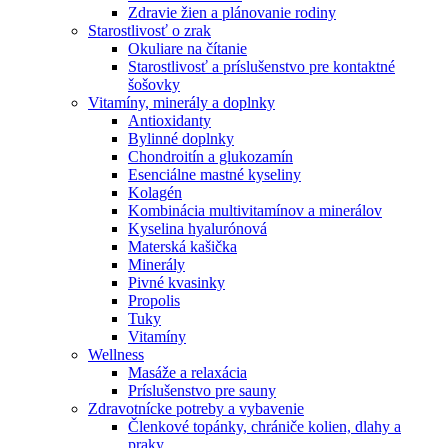
Zdravie žien a plánovanie rodiny
Starostlivosť o zrak
Okuliare na čítanie
Starostlivosť a príslušenstvo pre kontaktné
šošovky
Vitamíny, minerály a doplnky
Antioxidanty
Bylinné doplnky
Chondroitín a glukozamín
Esenciálne mastné kyseliny
Kolagén
Kombinácia multivitamínov a minerálov
Kyselina hyalurónová
Materská kašička
Minerály
Pivné kvasinky
Propolis
Tuky
Vitamíny
Wellness
Masáže a relaxácia
Príslušenstvo pre sauny
Zdravotnícke potreby a vybavenie
Členkové topánky, chrániče kolien, dlahy a
praky