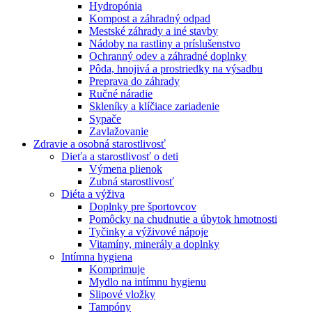
Hydropónia
Kompost a záhradný odpad
Mestské záhrady a iné stavby
Nádoby na rastliny a príslušenstvo
Ochranný odev a záhradné doplnky
Pôda, hnojivá a prostriedky na výsadbu
Preprava do záhrady
Ručné náradie
Skleníky a klíčiace zariadenie
Sypače
Zavlažovanie
Zdravie a osobná starostlivosť
Dieťa a starostlivosť o deti
Výmena plienok
Zubná starostlivosť
Diéta a výživa
Doplnky pre športovcov
Pomôcky na chudnutie a úbytok hmotnosti
Tyčinky a výživové nápoje
Vitamíny, minerály a doplnky
Intímna hygiena
Komprimuje
Mydlo na intímnu hygienu
Slipové vložky
Tampóny