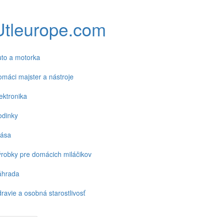
Utleurope.com
to a motorka
máci majster a nástroje
ektronika
odinky
rása
robky pre domácich miláčikov
áhrada
ravie a osobná starostlivosť