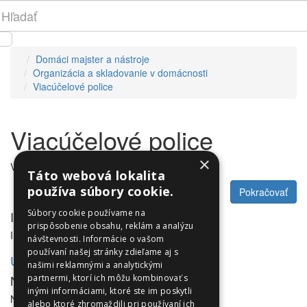
Domáci majster a nástroje
Organizácia a skladovanie v domácnosti
Viacúčelové police
Viacúčelové police
×
V tejto kategórii nie sú žiadne produkty.
Táto webová lokalita
používa súbory cookie.
Pokračovať
Súbory cookie používame na
Informácie
prispôsobenie obsahu, reklám a analýzu
Informácie
návštevnosti. Informácie o vašom
používaní našej stránky zdieľame aj s
Utleurope.com
našimi reklamnými a analytickými
NewsLetter
partnermi, ktorí ich môžu kombinovať s
inými informáciami, ktoré ste im poskytli
NewsLetter
alebo ktoré zhromaždili pri používaní ich