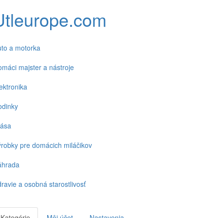
Utleurope.com
to a motorka
máci majster a nástroje
ektronika
odinky
rása
robky pre domácich miláčikov
áhrada
ravie a osobná starostlivosť
Kategórie
Môj účet
Nastavenia