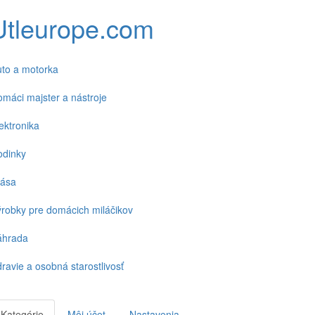
Utleurope.com
to a motorka
máci majster a nástroje
ektronika
odinky
rása
robky pre domácich miláčikov
áhrada
ravie a osobná starostlivosť
Kategórie
Môj účet
Nastavenia