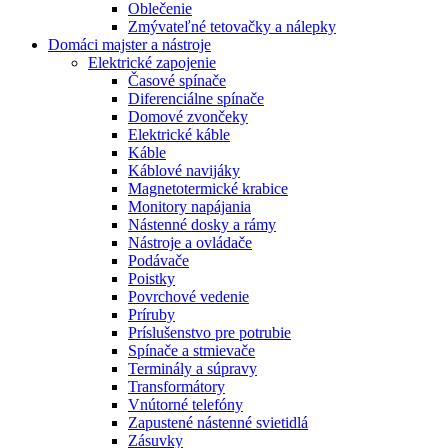
Oblečenie
Zmývateľné tetovačky a nálepky
Domáci majster a nástroje
Elektrické zapojenie
Časové spínače
Diferenciálne spínače
Domové zvončeky
Elektrické káble
Káble
Káblové navijáky
Magnetotermické krabice
Monitory napájania
Nástenné dosky a rámy
Nástroje a ovládače
Podávače
Poistky
Povrchové vedenie
Príruby
Príslušenstvo pre potrubie
Spínače a stmievače
Terminály a súpravy
Transformátory
Vnútorné telefóny
Zapustené nástenné svietidlá
Zásuvky