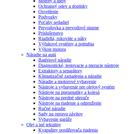
Motory a diely
Ochranný odev a doplnky
Osvetlenie
Podvozky
Poťahy sedadiel
Prevodovka a prevodové stupne
Príslušenstvo
Riadidlá, rukoväte a páky
Výfukové systémy a potrubia
Výkon motora
Náradie na autá
Batériové náradie
Diagnostické, testovacie a meracie nástroje
Extraktory a separátory
Klimatizačné zariadenia a náradie
Náradie a motorové vybavenie
Nástroje a vybavenie pre olejový systém
Nástroje na pneumatiky a kolesá
Nástroje na predné stierače
Nástroje na riadenie a odpruženie
Ručné náradie
Sady na opravu závitov
Vybavenie garáže
Olej a iné tekutiny
Kvapaliny posilňovača riadenia