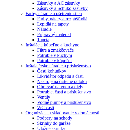
Zásuvky a AC zásuvky
Zásuvky a Schuko zásuvky
Farby, náradie a ošetrenie stien
Farby, nátery a rozpúšťadlá
Lepidlá na tapety
Náradie
Prípravný materiál
Tapeta
Inštalácia kúpeľne a kuchyne
Filtre a zmäkčovače
Potrubie v kuchyni
Potrubie v kúpeľni
Inštalatérske náradie a príslušenstvo
Časti kohútikov
Likvidátor odpadu a časti
Nástroje na čistenie odtoku
Ohrievač na vodu a diely
Potrubie, časti a príslušenstvo
Ventily
Vodné pumpy a príslušenstvo
WC časti
Organizácia a skladovanie v domácnosti
Podpery na schody
Skrinky do garáže
Úložné skrinky