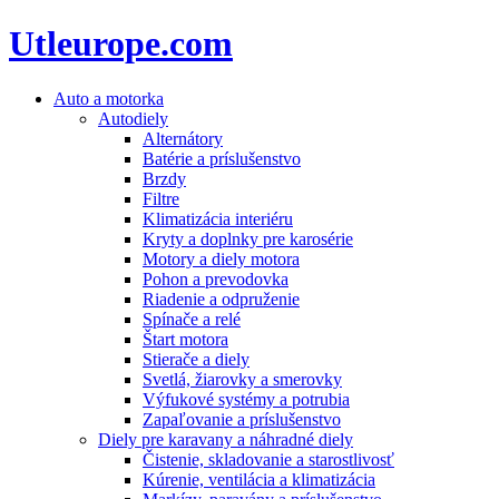
Utleurope.com
Auto a motorka
Autodiely
Alternátory
Batérie a príslušenstvo
Brzdy
Filtre
Klimatizácia interiéru
Kryty a doplnky pre karosérie
Motory a diely motora
Pohon a prevodovka
Riadenie a odpruženie
Spínače a relé
Štart motora
Stierače a diely
Svetlá, žiarovky a smerovky
Výfukové systémy a potrubia
Zapaľovanie a príslušenstvo
Diely pre karavany a náhradné diely
Čistenie, skladovanie a starostlivosť
Kúrenie, ventilácia a klimatizácia