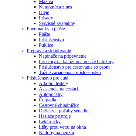
Mazivá
Nemrznúca zmes
Oleje
Prísady
Servisné kvapaliny
Pneumatiky a plášte
Plášte
Príslušenstvo
Puklice
Preprava a skladovanie
Napínače na pripevnenie
Priestory na batožinu a nosiče batožiny
Príslušenstvo pre cestovanie so psom
Ťažné zariadenia a príslušenstvo
Príslušenstvo pre autá
Alkohol testery
Asistencia na cestách
Autopoťahy
Čerpadlá
Cestovné chladničky
Držiaky a poťahy sedadiel
Hasiace prístroje
Lekárničky
Lišty proti vetru na okná
Nádoby na benzín