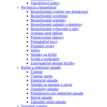
Viacúčelové police
Prevencia a bezpečnosť
Bezpečnostná systémy pre domácnosť
Bezpečnostné osvetlenie
Bezpečnostné schránky
Bezpečnostné snímače a detektory
Bezpečnostné vybavenie a odev
Ochrana pred ohňom
Pohotovostné súpravy
Pokladničné boxy
Poplašné zvony
Sirény
Skrinky na kľúče
Svetlá a svetlomety
Zamykateľné okenné kľučky
Ručné a elektrické náradie
Čistenie
Čistenie snehu
Elektrické náradie
Náradie na meranie a návrh
Oganizéry náradia
Príslušenstvo pre elektrické náradie
Ručné náradie
Záhradné ručné náradie
Stavebné potreby