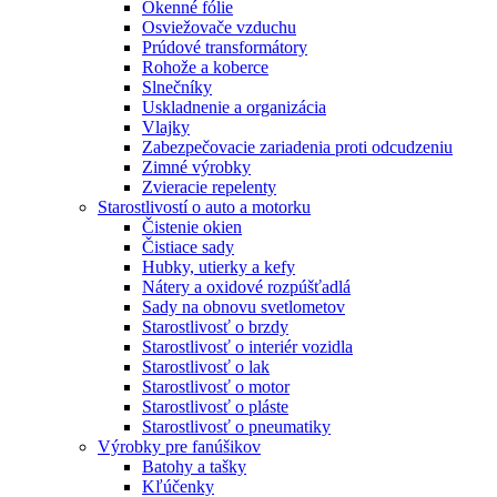
Okenné fólie
Osviežovače vzduchu
Prúdové transformátory
Rohože a koberce
Slnečníky
Uskladnenie a organizácia
Vlajky
Zabezpečovacie zariadenia proti odcudzeniu
Zimné výrobky
Zvieracie repelenty
Starostlivostí o auto a motorku
Čistenie okien
Čistiace sady
Hubky, utierky a kefy
Nátery a oxidové rozpúšťadlá
Sady na obnovu svetlometov
Starostlivosť o brzdy
Starostlivosť o interiér vozidla
Starostlivosť o lak
Starostlivosť o motor
Starostlivosť o pláste
Starostlivosť o pneumatiky
Výrobky pre fanúšikov
Batohy a tašky
Kľúčenky