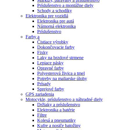
Markízy, paravány a príslušenstvo
Príslušenstvo a montážne diely
Schody a schodíky
Elektronika pre vozidlá
Elektronika pre autá
Námorná elektronika
Príslušenstvo
Farby a
Čistiace výrobky
Dokončovacie farby
Fixky
Laky na brzdové strmene
Lepiace pásky
Opravné farby
Polyesterová živica a tmel
Potreby na maliarske úlohy
Prísady
Sprejové farby
GPS zariadenia
Motocykle, príslušenstvo a náhradné diely
Držiaky a príslušenstvo
Elektronika a batérie
Filtre
Kolesá a pneumatiky
Kufre a nosiče batožiny