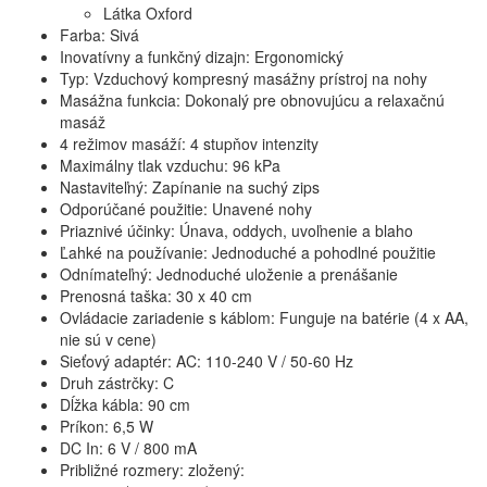
Látka Oxford
Farba: Sivá
Inovatívny a funkčný dizajn: Ergonomický
Typ: Vzduchový kompresný masážny prístroj na nohy
Masážna funkcia: Dokonalý pre obnovujúcu a relaxačnú
masáž
4 režimov masáží: 4 stupňov intenzity
Maximálny tlak vzduchu: 96 kPa
Nastaviteľný: Zapínanie na suchý zips
Odporúčané použitie: Unavené nohy
Priaznivé účinky: Únava, oddych, uvoľnenie a blaho
Ľahké na používanie: Jednoduché a pohodlné použitie
Odnímateľný: Jednoduché uloženie a prenášanie
Prenosná taška: 30 x 40 cm
Ovládacie zariadenie s káblom: Funguje na batérie (4 x AA,
nie sú v cene)
Sieťový adaptér: AC: 110-240 V / 50-60 Hz
Druh zástrčky: C
Dĺžka kábla: 90 cm
Príkon: 6,5 W
DC In: 6 V / 800 mA
Približné rozmery: zložený: