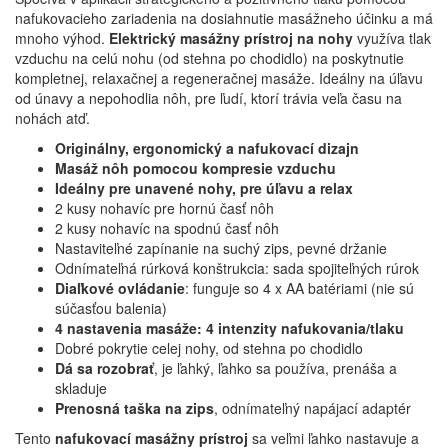
nafukovacieho zariadenia na dosiahnutie masážneho účinku a má
mnoho výhod.
Elektrický masážny prístroj na nohy
využíva tlak
vzduchu na celú nohu (od stehna po chodidlo) na poskytnutie
kompletnej, relaxačnej a regeneračnej masáže. Ideálny na úľavu
od únavy a nepohodlia nôh, pre ľudí, ktorí trávia veľa času na
nohách atď.
Originálny, ergonomický a nafukovací dizajn
Masáž nôh pomocou kompresie vzduchu
Ideálny pre unavené nohy, pre úľavu a relax
2 kusy nohavíc pre hornú časť nôh
2 kusy nohavíc na spodnú časť nôh
Nastaviteľné zapínanie na suchý zips, pevné držanie
Odnímateľná rúrková konštrukcia: sada spojiteľných rúrok
Diaľkové ovládanie
: funguje so 4 x AA batériami (nie sú
súčasťou balenia)
4 nastavenia masáže: 4 intenzity nafukovania/tlaku
Dobré pokrytie celej nohy, od stehna po chodidlo
Dá sa rozobrať
, je ľahký, ľahko sa používa, prenáša a
skladuje
Prenosná taška na zips
, odnímateľný napájací adaptér
Tento
nafukovací masážny prístroj
sa veľmi ľahko nastavuje a