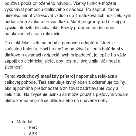
používa podľa priloženého návodu. Všetky funkcie môžete
vykonávať pomocou diaľkového ovládača. Po zapnutí začne
niekoľko minút vstrekovať vzduch do 4 nafukovacích nožičiek, kým
nedosiahne zvolenú úroveň tlaku. Má 4 programy, od nižšej po
vyššiu intenzitu inflácie/tlaku. Každý program má inú dobu
nafukovania/tlaku a relaxácie.
Do elektrickej siete sa pripája pomocou adaptéra, ktorý je
súčasťou balenia. Hoci ho možno používať aj len s batériami v
diaľkovom ovládači (v špeciálnych prípadoch), je lepšie ho vždy
zapojiť do elektrickej siete, aby nestratil svoju silu, účinnosť a
životnosť.
Tento
vzduchový masážny prístroj
napomáha relaxácii a
celkovej pohode. Tiež stimuluje krvný obeh a odstraňuje toxíny,
ako aj pomáha predchádzať a znižovať zadržiavanie vody a
celulitídu. Na zvýšenie účinku sa môže použiť s pleťovými vodami
alebo krémami proti celulitíde alebo na unavené nohy.
Materiál:
PVC
ABS