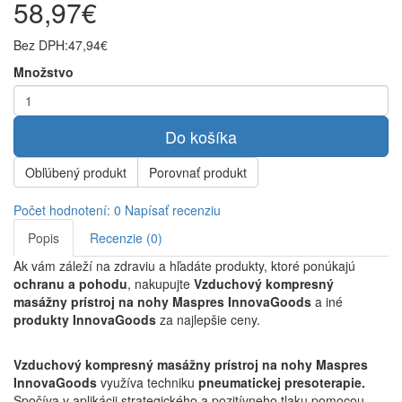
58,97€
Bez DPH:
47,94€
Množstvo
Do košíka
Obľúbený produkt
Porovnať produkt
Počet hodnotení: 0
Napísať recenziu
Popis
Recenzie (0)
Ak vám záleží na zdraviu a hľadáte produkty, ktoré ponúkajú
ochranu a pohodu
, nakupujte
Vzduchový kompresný
masážny prístroj na nohy Maspres InnovaGoods
a iné
produkty InnovaGoods
za najlepšie ceny.
Vzduchový kompresný masážny prístroj na nohy Maspres
InnovaGoods
využíva techniku ​​
pneumatickej presoterapie.
Spočíva v aplikácii strategického a pozitívneho tlaku pomocou