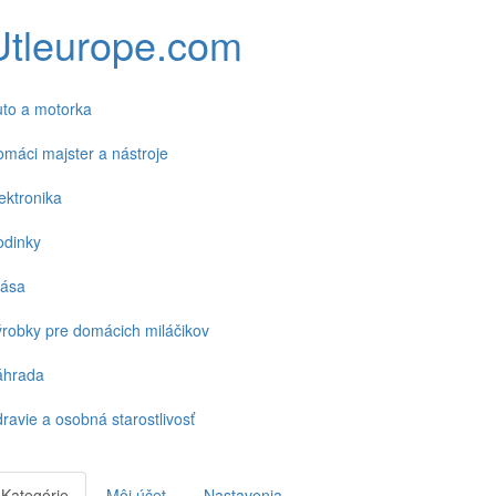
Utleurope.com
to a motorka
máci majster a nástroje
ektronika
odinky
rása
robky pre domácich miláčikov
áhrada
ravie a osobná starostlivosť
Kategórie
Môj účet
Nastavenia