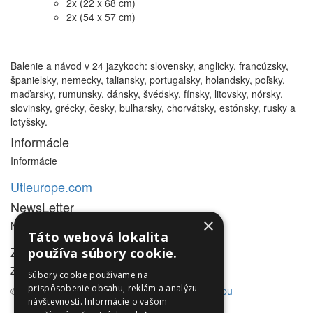
2x (22 x 68 cm)
2x (54 x 57 cm)
Balenie a návod v 24 jazykoch: slovensky, anglicky, francúzsky,
španielsky, nemecky, taliansky, portugalsky, holandsky, poľsky,
maďarsky, rumunsky, dánsky, švédsky, fínsky, litovsky, nórsky,
slovinsky, grécky, česky, bulharsky, chorvátsky, estónsky, rusky a
lotyšsky.
Informácie
Informácie
Utleurope.com
NewsLetter
×
NewsLetter
Táto webová lokalita
Zákaznícky servis
používa súbory cookie.
Zákaznícky servis
Súbory cookie používame na
prispôsobenie obsahu, reklám a analýzu
© Utleurope.com |
NajReklama.sk - tvorba eshopu
návštevnosti. Informácie o vašom