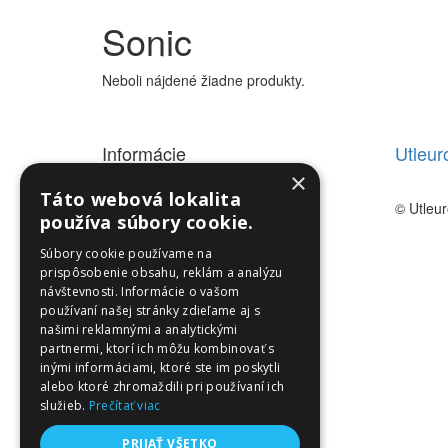
Sonic
Neboli nájdené žiadne produkty.
Informácie
Utleu
×
Informácie
Táto webová lokalita
© Utleu
používa súbory cookie.
Súbory cookie používame na
prispôsobenie obsahu, reklám a analýzu
návštevnosti. Informácie o vašom
používaní našej stránky zdieľame aj s
našimi reklamnými a analytickými
partnermi, ktorí ich môžu kombinovať s
inými informáciami, ktoré ste im poskytli
alebo ktoré zhromaždili pri používaní ich
služieb.
Prečítať viac
PRIJAŤ VŠETKO