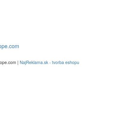
rope.com
rope.com |
NajReklama.sk - tvorba eshopu