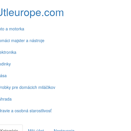
Utleurope.com
to a motorka
máci majster a nástroje
ektronika
odinky
rása
robky pre domácich miláčikov
áhrada
ravie a osobná starostlivosť
Kategórie
Môj účet
Nastavenia