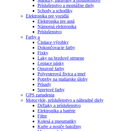
Markízy, paravány a príslušenstvo
Príslušenstvo a montážne diely
Schody a schodíky
Elektronika pre vozidlá
Elektronika pre autá
Námorná elektronika
Príslušenstvo
Farby a
Čistiace výrobky
Dokončovacie farby
Fixky
Laky na brzdové strmene
Lepiace pásky
Opravné farby
Polyesterová živica a tmel
Potreby na maliarske úlohy
Prísady
Sprejové farby
GPS zariadenia
Motocykle, príslušenstvo a náhradné diely
Držiaky a príslušenstvo
Elektronika a batérie
Filtre
Kolesá a pneumatiky
Kufre a nosiče batožiny