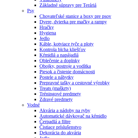
Základné súpravy pre Teráriá
Psy
Chovateľské stanice a boxy pre psov
Dvere, dvierka pre mačky a rampy
Hračky
Hygiena
Jedlo
Káble, kotviace tyče a ploty
Kontrola blcha kliešťov
Kŕmidlá a napájadlá
Oblečenie a doplnky
Obojky, postroje a vodítka
Piesok a čistenie domácnosti
Postele a nábytky
Prepravné tašky a cestovné výrobky
Treats (maškrty)
Tréningové predmety
Zdravé predmety
Vodné
Akvária a nádoby na ryby
Automatické dávkovač na kŕmidlo
Čerpadlá a filtre
Čistiace príslušenstvo
Dekorácia do akvária