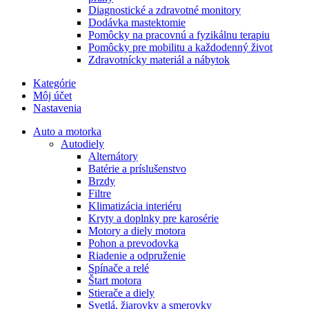
Diagnostické a zdravotné monitory
Dodávka mastektomie
Pomôcky na pracovnú a fyzikálnu terapiu
Pomôcky pre mobilitu a každodenný život
Zdravotnícky materiál a nábytok
Kategórie
Môj účet
Nastavenia
Auto a motorka
Autodiely
Alternátory
Batérie a príslušenstvo
Brzdy
Filtre
Klimatizácia interiéru
Kryty a doplnky pre karosérie
Motory a diely motora
Pohon a prevodovka
Riadenie a odpruženie
Spínače a relé
Štart motora
Stierače a diely
Svetlá, žiarovky a smerovky