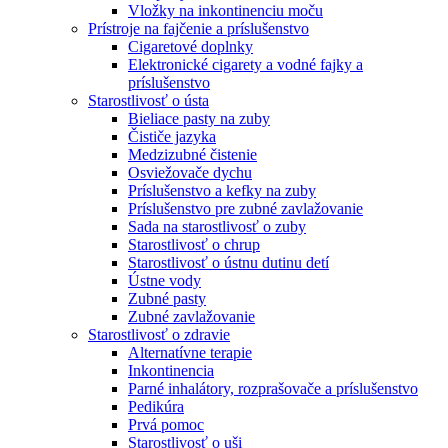
Vložky na inkontinenciu moču
Prístroje na fajčenie a príslušenstvo
Cigaretové doplnky
Elektronické cigarety a vodné fajky a
príslušenstvo
Starostlivosť o ústa
Bieliace pasty na zuby
Čističe jazyka
Medzizubné čistenie
Osviežovače dychu
Príslušenstvo a kefky na zuby
Príslušenstvo pre zubné zavlažovanie
Sada na starostlivosť o zuby
Starostlivosť o chrup
Starostlivosť o ústnu dutinu detí
Ústne vody
Zubné pasty
Zubné zavlažovanie
Starostlivosť o zdravie
Alternatívne terapie
Inkontinencia
Parné inhalátory, rozprašovače a príslušenstvo
Pedikúra
Prvá pomoc
Starostlivosť o uši