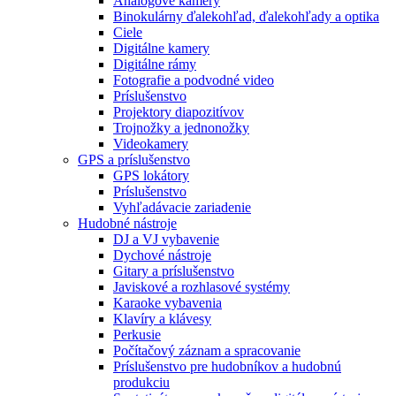
Analógové kamery
Binokulárny ďalekohľad, ďalekohľady a optika
Ciele
Digitálne kamery
Digitálne rámy
Fotografie a podvodné video
Príslušenstvo
Projektory diapozitívov
Trojnožky a jednonožky
Videokamery
GPS a príslušenstvo
GPS lokátory
Príslušenstvo
Vyhľadávacie zariadenie
Hudobné nástroje
DJ a VJ vybavenie
Dychové nástroje
Gitary a príslušenstvo
Javiskové a rozhlasové systémy
Karaoke vybavenia
Klavíry a klávesy
Perkusie
Počítačový záznam a spracovanie
Príslušenstvo pre hudobníkov a hudobnú
produkciu