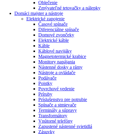
Oblečenie
Zmývateľné tetovačky a nálepky
Domáci majster a nástroje
Elektrické zapojenie
Časové spínače
Diferenciálne spínače
Domové zvončeky
Elektrické káble
Káble
Káblové navijáky
Magnetotermické krabice
Monitory napájania
Nástenné dosky a rámy
Nástroje a ovládače
Podávače
Poistky
Povrchové vedenie
Príruby
Príslušenstvo pre potrubie
Spínače a stmievače
Terminály a súpravy
Transformátory
Vnútorné telefóny
Zapustené nástenné svietidlá
Zásuvky