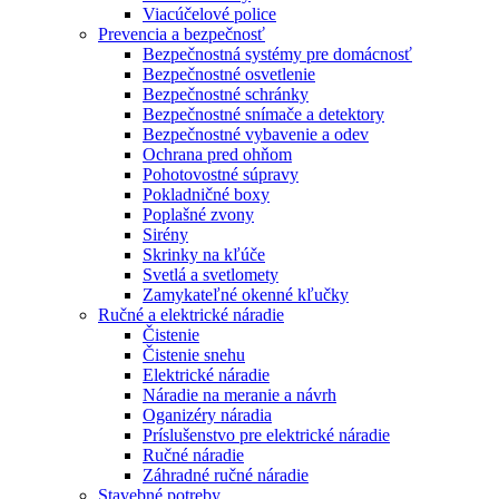
Viacúčelové police
Prevencia a bezpečnosť
Bezpečnostná systémy pre domácnosť
Bezpečnostné osvetlenie
Bezpečnostné schránky
Bezpečnostné snímače a detektory
Bezpečnostné vybavenie a odev
Ochrana pred ohňom
Pohotovostné súpravy
Pokladničné boxy
Poplašné zvony
Sirény
Skrinky na kľúče
Svetlá a svetlomety
Zamykateľné okenné kľučky
Ručné a elektrické náradie
Čistenie
Čistenie snehu
Elektrické náradie
Náradie na meranie a návrh
Oganizéry náradia
Príslušenstvo pre elektrické náradie
Ručné náradie
Záhradné ručné náradie
Stavebné potreby