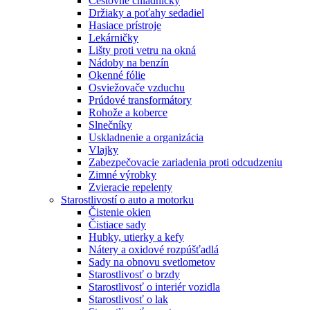
Cestovné chladničky
Držiaky a poťahy sedadiel
Hasiace prístroje
Lekárničky
Lišty proti vetru na okná
Nádoby na benzín
Okenné fólie
Osviežovače vzduchu
Prúdové transformátory
Rohože a koberce
Slnečníky
Uskladnenie a organizácia
Vlajky
Zabezpečovacie zariadenia proti odcudzeniu
Zimné výrobky
Zvieracie repelenty
Starostlivostí o auto a motorku
Čistenie okien
Čistiace sady
Hubky, utierky a kefy
Nátery a oxidové rozpúšťadlá
Sady na obnovu svetlometov
Starostlivosť o brzdy
Starostlivosť o interiér vozidla
Starostlivosť o lak