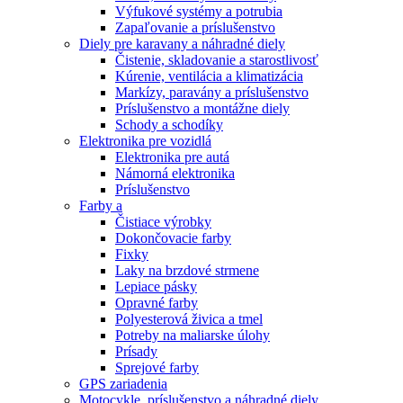
Výfukové systémy a potrubia
Zapaľovanie a príslušenstvo
Diely pre karavany a náhradné diely
Čistenie, skladovanie a starostlivosť
Kúrenie, ventilácia a klimatizácia
Markízy, paravány a príslušenstvo
Príslušenstvo a montážne diely
Schody a schodíky
Elektronika pre vozidlá
Elektronika pre autá
Námorná elektronika
Príslušenstvo
Farby a
Čistiace výrobky
Dokončovacie farby
Fixky
Laky na brzdové strmene
Lepiace pásky
Opravné farby
Polyesterová živica a tmel
Potreby na maliarske úlohy
Prísady
Sprejové farby
GPS zariadenia
Motocykle, príslušenstvo a náhradné diely