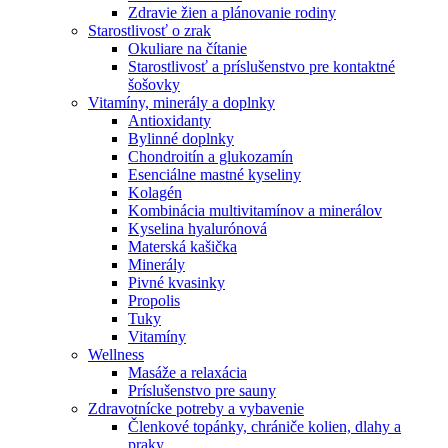
Zdravie žien a plánovanie rodiny
Starostlivosť o zrak
Okuliare na čítanie
Starostlivosť a príslušenstvo pre kontaktné
šošovky
Vitamíny, minerály a doplnky
Antioxidanty
Bylinné doplnky
Chondroitín a glukozamín
Esenciálne mastné kyseliny
Kolagén
Kombinácia multivitamínov a minerálov
Kyselina hyalurónová
Materská kašička
Minerály
Pivné kvasinky
Propolis
Tuky
Vitamíny
Wellness
Masáže a relaxácia
Príslušenstvo pre sauny
Zdravotnícke potreby a vybavenie
Členkové topánky, chrániče kolien, dlahy a
praky