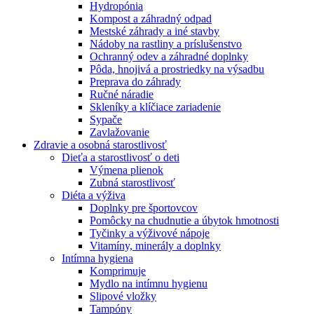
Hydropónia
Kompost a záhradný odpad
Mestské záhrady a iné stavby
Nádoby na rastliny a príslušenstvo
Ochranný odev a záhradné doplnky
Pôda, hnojivá a prostriedky na výsadbu
Preprava do záhrady
Ručné náradie
Skleníky a klíčiace zariadenie
Sypače
Zavlažovanie
Zdravie a osobná starostlivosť
Dieťa a starostlivosť o deti
Výmena plienok
Zubná starostlivosť
Diéta a výživa
Doplnky pre športovcov
Pomôcky na chudnutie a úbytok hmotnosti
Tyčinky a výživové nápoje
Vitamíny, minerály a doplnky
Intímna hygiena
Komprimuje
Mydlo na intímnu hygienu
Slipové vložky
Tampóny