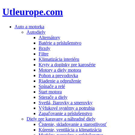
Utleurope.com
Auto a motorka
Autodiely
Alternátory
Batérie a príslušenstvo
Brzdy
Filtre
Klimatizácia interiéru
Kryty a doplnky pre karosérie
Motory a diely motora
Pohon a prevodovka
Riadenie a odpruženie
Spínače a relé
Štart motora
Stierače a diely
Svetlá, žiarovky a smerovky
Výfukové systémy a potrubia
Zapaľovanie a príslušenstvo
Diely pre karavany a náhradné diely
Čistenie, skladovanie a starostlivosť
Kúrenie, ventilácia a klimatizácia