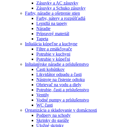
Zásuvky a AC zásuvky
Zásuvky a Schuko zásuvky
Farby, náradie a ošetrenie stien
Farby, nátery a rozpúšťadlá
Lepidlá na tapety
Náradie
Prípravný materiál
Tapeta
Inštalácia kúpeľne a kuchyne
Filtre a zmäkčovače
Potrubie v kuchyni
Potrubie v kúpeľni
Inštalatérske náradie a príslušenstvo
Časti kohútikov
Likvidátor odpadu a časti
Nástroje na čistenie odtoku
Ohrievač na vodu a diely
Potrubie, časti a príslušenstvo
Ventily
Vodné pumpy a príslušenstvo
WC časti
Organizácia a skladovanie v domácnosti
Podpery na schody
Skrinky do garáže
Úložné skrinky