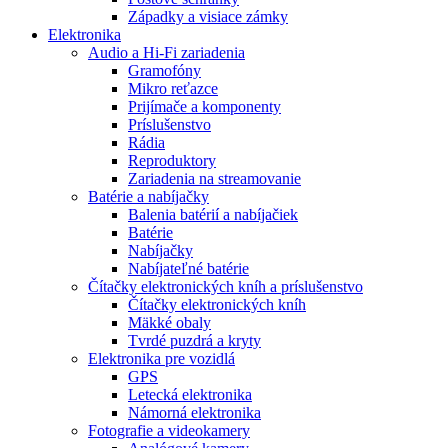
Západky a visiace zámky
Elektronika
Audio a Hi-Fi zariadenia
Gramofóny
Mikro reťazce
Prijímače a komponenty
Príslušenstvo
Rádia
Reproduktory
Zariadenia na streamovanie
Batérie a nabíjačky
Balenia batérií a nabíjačiek
Batérie
Nabíjačky
Nabíjateľné batérie
Čítačky elektronických kníh a príslušenstvo
Čítačky elektronických kníh
Mäkké obaly
Tvrdé puzdrá a kryty
Elektronika pre vozidlá
GPS
Letecká elektronika
Námorná elektronika
Fotografie a videokamery