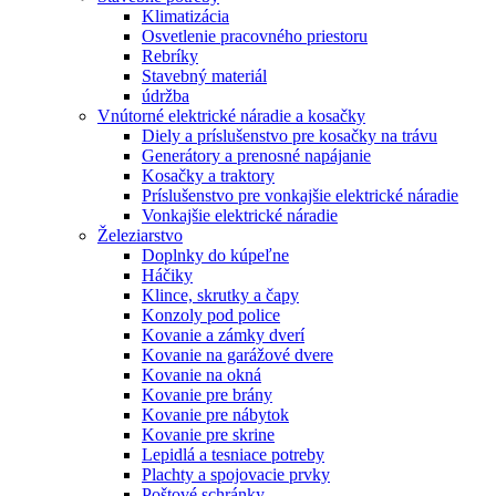
Klimatizácia
Osvetlenie pracovného priestoru
Rebríky
Stavebný materiál
údržba
Vnútorné elektrické náradie a kosačky
Diely a príslušenstvo pre kosačky na trávu
Generátory a prenosné napájanie
Kosačky a traktory
Príslušenstvo pre vonkajšie elektrické náradie
Vonkajšie elektrické náradie
Železiarstvo
Doplnky do kúpeľne
Háčiky
Klince, skrutky a čapy
Konzoly pod police
Kovanie a zámky dverí
Kovanie na garážové dvere
Kovanie na okná
Kovanie pre brány
Kovanie pre nábytok
Kovanie pre skrine
Lepidlá a tesniace potreby
Plachty a spojovacie prvky
Poštové schránky