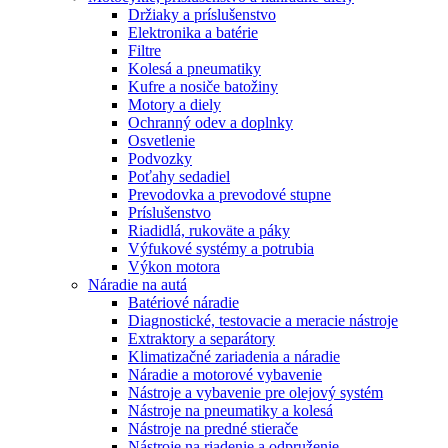
Držiaky a príslušenstvo
Elektronika a batérie
Filtre
Kolesá a pneumatiky
Kufre a nosiče batožiny
Motory a diely
Ochranný odev a doplnky
Osvetlenie
Podvozky
Poťahy sedadiel
Prevodovka a prevodové stupne
Príslušenstvo
Riadidlá, rukoväte a páky
Výfukové systémy a potrubia
Výkon motora
Náradie na autá
Batériové náradie
Diagnostické, testovacie a meracie nástroje
Extraktory a separátory
Klimatizačné zariadenia a náradie
Náradie a motorové vybavenie
Nástroje a vybavenie pre olejový systém
Nástroje na pneumatiky a kolesá
Nástroje na predné stierače
Nástroje na riadenie a odpruženie