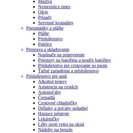
Mazivá
Nemrznúca zmes
Oleje
Prísady
Servisné kvapaliny
Pneumatiky a plášte
Plášte
Príslušenstvo
Puklice
Preprava a skladovanie
Napínače na pripevnenie
Priestory na batožinu a nosiče batožiny
Príslušenstvo pre cestovanie so psom
Ťažné zariadenia a príslušenstvo
Príslušenstvo pre autá
Alkohol testery
Asistencia na cestách
Autopoťahy
Čerpadlá
Cestovné chladničky
Držiaky a poťahy sedadiel
Hasiace prístroje
Lekárničky
Lišty proti vetru na okná
Nádoby na benzín