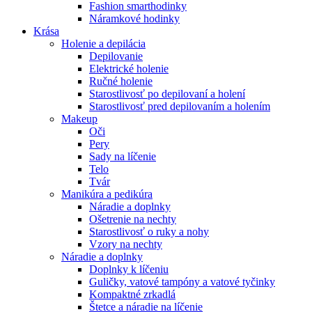
Fashion smarthodinky
Náramkové hodinky
Krása
Holenie a depilácia
Depilovanie
Elektrické holenie
Ručné holenie
Starostlivosť po depilovaní a holení
Starostlivosť pred depilovaním a holením
Makeup
Oči
Pery
Sady na líčenie
Telo
Tvár
Manikúra a pedikúra
Náradie a doplnky
Ošetrenie na nechty
Starostlivosť o ruky a nohy
Vzory na nechty
Náradie a doplnky
Doplnky k líčeniu
Guličky, vatové tampóny a vatové tyčinky
Kompaktné zrkadlá
Štetce a náradie na líčenie