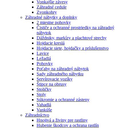
Vonkajšie závesy
Záhradné cedule
Zvonkohry
Záhradné nábytky a doplnky
2 miestne pohovky
Čističe a ochranné prostriedky na záhradný
nábytok
Dáždniky, markízy a plachtové strechy
Hojdacie kreslá
Hojdacie siete, hojdačky a príslušenstvo
Lavice
Ležadlá
Pohovky
Poťahy na záhradný nábytok
Sady záhradného nábytku
Servírovacie vozíky
Štipce na obrusy
Stoličky
Stoly
Súkromie a ochranné zásteny
Vahadlá
Vankúše
Záhradníctvo
Hnojivá a živiny pre rastliny
Hubenie škodcov a ochrana rastlín