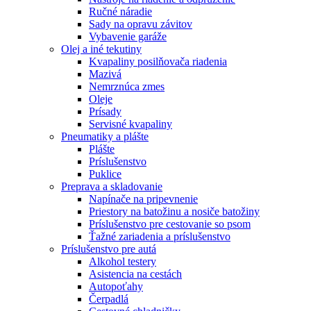
Ručné náradie
Sady na opravu závitov
Vybavenie garáže
Olej a iné tekutiny
Kvapaliny posilňovača riadenia
Mazivá
Nemrznúca zmes
Oleje
Prísady
Servisné kvapaliny
Pneumatiky a plášte
Plášte
Príslušenstvo
Puklice
Preprava a skladovanie
Napínače na pripevnenie
Priestory na batožinu a nosiče batožiny
Príslušenstvo pre cestovanie so psom
Ťažné zariadenia a príslušenstvo
Príslušenstvo pre autá
Alkohol testery
Asistencia na cestách
Autopoťahy
Čerpadlá