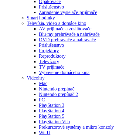
Opakovače
Príslušenstvo
Zariadenie vysielače-prijímače
Smart hodinky
Televízia, video a domáce kino
AV prijímače a zosilňovače
Blu-ray prehrávače a nahrávače
DVD prehrávače a nahrávače
Príslušenstvo
Projektory
Reproduktory
Televízory
TV prijímače
Vybavenie domáceho kina
Videohry
Mac
Nintendo prepínač
Nintendo prepínač 2
PC
PlayStation 3
PlayStation 4
PlayStation 5
PlayStation Vita
Prekurzorové systémy a mikro konzoly
Wii U