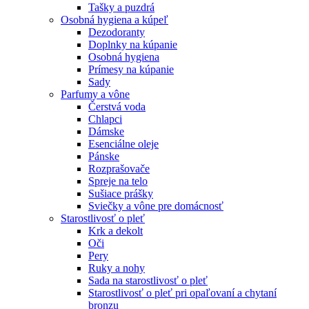
Tašky a puzdrá
Osobná hygiena a kúpeľ
Dezodoranty
Doplnky na kúpanie
Osobná hygiena
Prímesy na kúpanie
Sady
Parfumy a vône
Čerstvá voda
Chlapci
Dámske
Esenciálne oleje
Pánske
Rozprašovače
Spreje na telo
Sušiace prášky
Sviečky a vône pre domácnosť
Starostlivosť o pleť
Krk a dekolt
Oči
Pery
Ruky a nohy
Sada na starostlivosť o pleť
Starostlivosť o pleť pri opaľovaní a chytaní
bronzu