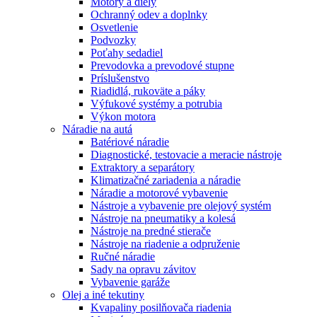
Motory a diely
Ochranný odev a doplnky
Osvetlenie
Podvozky
Poťahy sedadiel
Prevodovka a prevodové stupne
Príslušenstvo
Riadidlá, rukoväte a páky
Výfukové systémy a potrubia
Výkon motora
Náradie na autá
Batériové náradie
Diagnostické, testovacie a meracie nástroje
Extraktory a separátory
Klimatizačné zariadenia a náradie
Náradie a motorové vybavenie
Nástroje a vybavenie pre olejový systém
Nástroje na pneumatiky a kolesá
Nástroje na predné stierače
Nástroje na riadenie a odpruženie
Ručné náradie
Sady na opravu závitov
Vybavenie garáže
Olej a iné tekutiny
Kvapaliny posilňovača riadenia