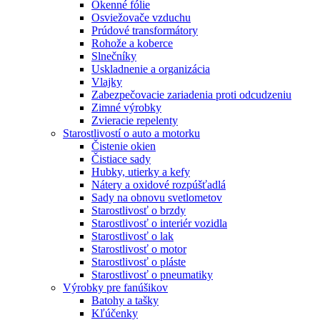
Okenné fólie
Osviežovače vzduchu
Prúdové transformátory
Rohože a koberce
Slnečníky
Uskladnenie a organizácia
Vlajky
Zabezpečovacie zariadenia proti odcudzeniu
Zimné výrobky
Zvieracie repelenty
Starostlivostí o auto a motorku
Čistenie okien
Čistiace sady
Hubky, utierky a kefy
Nátery a oxidové rozpúšťadlá
Sady na obnovu svetlometov
Starostlivosť o brzdy
Starostlivosť o interiér vozidla
Starostlivosť o lak
Starostlivosť o motor
Starostlivosť o pláste
Starostlivosť o pneumatiky
Výrobky pre fanúšikov
Batohy a tašky
Kľúčenky