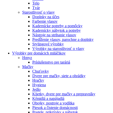
Telo
Tvár
Starostlivosť o vlasy
Doplnky na účes
Farbenie vlasov
Kadernícke potreby a pomôcky
Kadernícky nábytok a potreby
Nástroje na strihanie vlasov
Predĺženie vlasov, parochne a doplnky
Stylingové výrobky
Výrobky na starostlivosť o vlasy
Výrobky pre domácich miláčikov
Hmyz
Príslušenstvo pre taráriá
Mačky
Chuťovky
Dvere pre mačky, siete a ohrádky
Hračky
Hygiena
Jedlo
Klietky, dvere pre mačky a prepravníky
Kŕmidlá a napájadlá
Obojky, postroje a vodítka
Piesok a čistenie domácnosti
Postele, prikrývky a nábytok