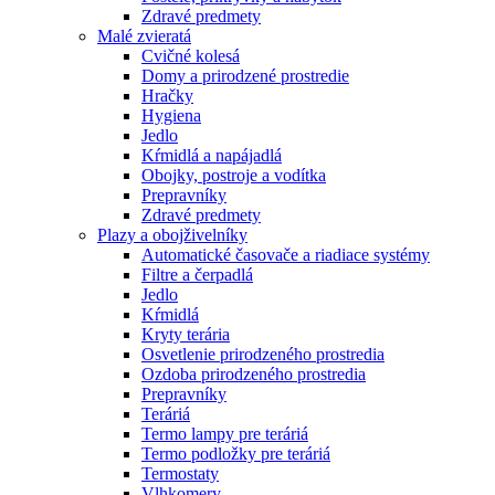
Zdravé predmety
Malé zvieratá
Cvičné kolesá
Domy a prirodzené prostredie
Hračky
Hygiena
Jedlo
Kŕmidlá a napájadlá
Obojky, postroje a vodítka
Prepravníky
Zdravé predmety
Plazy a obojživelníky
Automatické časovače a riadiace systémy
Filtre a čerpadlá
Jedlo
Kŕmidlá
Kryty terária
Osvetlenie prirodzeného prostredia
Ozdoba prirodzeného prostredia
Prepravníky
Teráriá
Termo lampy pre teráriá
Termo podložky pre teráriá
Termostaty
Vlhkomery