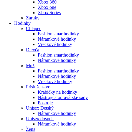
Xbox 360
Xbox one
Xbox Series
Záruky
Hodinky
Chlapec
Fashion smarthodinky
Náramkové hodinky
Vreckové hodinky
Dievča
Fashion smarthodinky
Náramkové hodinky
Muž
Fashion smarthodinky
Náramkové hodinky
Vreckové hodinky
Príslušenstvo
Krabičky na hodinky
Nástroje a opravárske sady
Postroje
Unisex Detský
Náramkové hodinky
Unisex dospelí
Náramkové hodinky
Žena