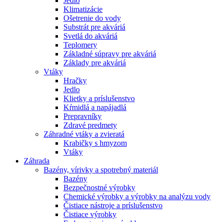
Jedlo
Klimatizácie
Ošetrenie do vody
Substrát pre akváriá
Svetlá do akváriá
Teplomery
Základné súpravy pre akváriá
Základy pre akváriá
Vtáky
Hračky
Jedlo
Klietky a príslušenstvo
Kŕmidlá a napájadlá
Prepravníky
Zdravé predmety
Záhradné vtáky a zvieratá
Krabičky s hmyzom
Vtáky
Záhrada
Bazény, vírivky a spotrebný materiál
Bazény
Bezpečnostné výrobky
Chemické výrobky a výrobky na analýzu vody
Čistiace nástroje a príslušenstvo
Čistiace výrobky