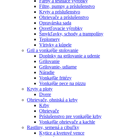
Farby a tesniace výrobky
Filtre, pumpy a príslušenstvo
Kryty a príslušenstvo
Ohrievače a príslušenstvo
Opravárska sada
Osvetľovacie výrobky
Šmykľavky, schody a trampolíny
Teplomery
Vírivky a kúpele
Gril a vonkajšie stolovanie
Doplnky na grilovanie a udenie
Grilovanie
Grilovanie- udiarne
Náradie
Vonkajšie fritézy
Vonkajšie pece na pizzu
Kryty a ploty
Dvere
Ohrievače, ohniská a krby
Krby
Ohrievače
Príslušenstvo pre vonkajšie krby
Vonkajšie ohrievače a kachle
Rastliny, semená a cibuľky
Kytice a kvetové vence