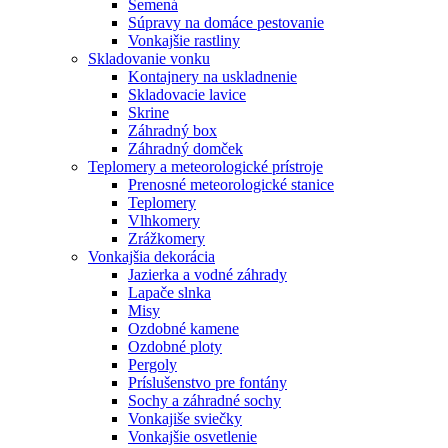
Semená
Súpravy na domáce pestovanie
Vonkajšie rastliny
Skladovanie vonku
Kontajnery na uskladnenie
Skladovacie lavice
Skrine
Záhradný box
Záhradný domček
Teplomery a meteorologické prístroje
Prenosné meteorologické stanice
Teplomery
Vlhkomery
Zrážkomery
Vonkajšia dekorácia
Jazierka a vodné záhrady
Lapače slnka
Misy
Ozdobné kamene
Ozdobné ploty
Pergoly
Príslušenstvo pre fontány
Sochy a záhradné sochy
Vonkajiše sviečky
Vonkajšie osvetlenie