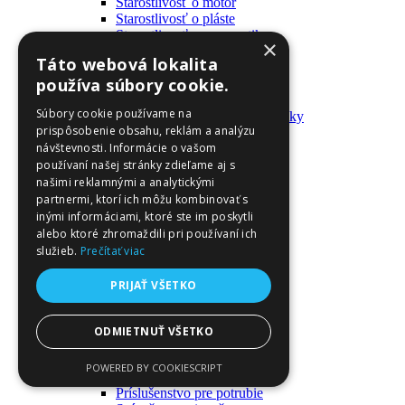
Starostlivosť o motor
Starostlivosť o pláste
Starostlivosť o pneumatiky
×
Výrobky pre fanúšikov
Táto webová lokalita
Batohy a tašky
používa súbory cookie.
Kľúčenky
Oblečenie
Súbory cookie používame na
Zmývateľné tetovačky a nálepky
prispôsobenie obsahu, reklám a analýzu
Domáci majster a nástroje
návštevnosti. Informácie o vašom
Elektrické zapojenie
Časové spínače
používaní našej stránky zdieľame aj s
Diferenciálne spínače
našimi reklamnými a analytickými
Domové zvončeky
partnermi, ktorí ich môžu kombinovať s
Elektrické káble
inými informáciami, ktoré ste im poskytli
Káble
alebo ktoré zhromaždili pri používaní ich
Káblové navijáky
služieb.
Prečítať viac
Magnetotermické krabice
Monitory napájania
PRIJAŤ VŠETKO
Nástenné dosky a rámy
Nástroje a ovládače
Podávače
ODMIETNUŤ VŠETKO
Poistky
Povrchové vedenie
POWERED BY COOKIESCRIPT
Príruby
Príslušenstvo pre potrubie