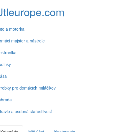
Utleurope.com
to a motorka
máci majster a nástroje
ektronika
odinky
rása
robky pre domácich miláčikov
áhrada
ravie a osobná starostlivosť
Kategórie
Môj účet
Nastavenia