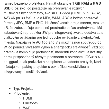
rámec bežného projektora. Pamäť obsahuje
1 GB RAM a 8 GB
SSD úložisko
, čo postačuje na prehrávanie rôznych
multimediálnych formátov, ako sú HD videá (HEVC, VP9, AVS2,
AVC 4K pri 30 fps), audio MP3, WMA, ACC a bežné obrazové
formáty JPG, BMP a PNG. Hlučnosť ventilátora je mierna, max. 30
dB, čo zabezpečuje pohodlné prostredie počas prehrávania. Má
zabudovaný reproduktor 3W pre integrovaný zvuk a dodáva sa s
diaľkovým ovládaním pre jednoduché ovládanie z akéhokoľvek
miesta. Napájanie je AC 100-240 V s maximálnou spotrebou 65
W, čo ponúka vyvážený výkon a energetickú efektívnosť. Váži 500
gramov a kombinuje prenosnosť, modernú konektivitu a kvalitný
obraz prispôsobený rôznym priestorom a potrebám. IGG318973
od iggual je tak praktické a kompletné zariadenie pre tých, ktorí
hľadajú kompaktný projektor s pokročilou konektivitou a
integrovanými multimédiami.
Typ: Projektor
Pripojenie:
HDMI
Bluetooth
Wi-Fi