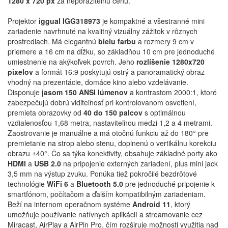
1280 x 720 px
za neporaziteľnú cenu.
Projektor
iggual IGG318973
je kompaktné a všestranné mini
zariadenie navrhnuté na kvalitný vizuálny zážitok v rôznych
prostrediach. Má elegantnú
bielu farbu
a rozmery 9 cm v
priemere a 16 cm na dĺžku, so základňou 10 cm pre jednoduché
umiestnenie na akýkoľvek povrch. Jeho
rozlíšenie 1280x720
pixelov
a formát 16:9 poskytujú ostrý a panoramatický obraz
vhodný na prezentácie, domáce kino alebo vzdelávanie.
Disponuje
jasom 150 ANSI lúmenov
a kontrastom 2000:1, ktoré
zabezpečujú dobrú viditeľnosť pri kontrolovanom osvetlení,
premieta obrazovky od
40 do 150 palcov
s optimálnou
vzdialenosťou 1,68 metra, nastaviteľnou medzi 1,2 a 4 metrami.
Zaostrovanie je manuálne a má otočnú funkciu až do 180° pre
premietanie na strop alebo stenu, doplnenú o vertikálnu korekciu
obrazu ±40°. Čo sa týka konektivity, obsahuje základné porty ako
HDMI
a
USB 2.0
na pripojenie externých zariadení, plus mini jack
3,5 mm na výstup zvuku. Ponúka tiež pokročilé bezdrôtové
technológie
WiFi 6
a
Bluetooth 5.0
pre jednoduché pripojenie k
smartfónom, počítačom a ďalším kompatibilným zariadeniam.
Beží na internom operačnom systéme
Android 11
, ktorý
umožňuje používanie natívnych aplikácií a streamovanie cez
Miracast, AirPlay a AirPin Pro, čím rozširuje možnosti využitia nad