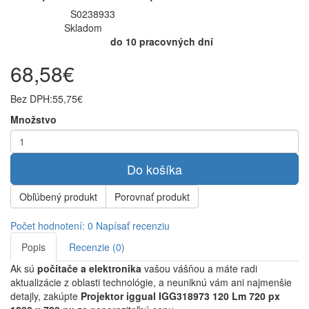
S0238933
Kód produktu:
Skladom
Dostupnosť:
do 10 pracovných dní
Očakávaná doba dodania:
68,58€
Bez DPH:
55,75€
Množstvo
Do košíka
Obľúbený produkt
Porovnať produkt
Počet hodnotení: 0
Napísať recenziu
Popis
Recenzie (0)
Ak sú
počítače a elektronika
vašou vášňou a máte radi
aktualizácie z oblasti technológie, a neuniknú vám ani najmenšie
detajly, zakúpte
Projektor iggual IGG318973 120 Lm 720 px