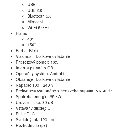
USB
USB 2.0
Bluetooth 5.0
Miracast
Wi-Fi 6 GHz
Plátno:
40"
150"
Farba: Biela
Vlastnosti: Diaľkové ovládanie
Prierezový pomer: 16:9
Interná pamäť: 8 GB
Operačný systém: Android
Obsahuje: Diaľkové ovládanie
Napätie: 100 - 240 V
Frekvencia vstupného striedavého napätia: 50-60 Hz
Spotreba energie: 65 kWh
Úroveň hluku: 30 dB
Vstavaný displej: Č.
Full HD: Č.
Svetelný tok: 120 Lm
Rozhodnutie (px):