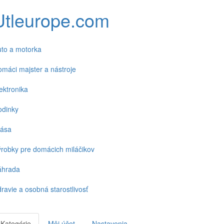
Utleurope.com
to a motorka
máci majster a nástroje
ektronika
odinky
rása
robky pre domácich miláčikov
áhrada
ravie a osobná starostlivosť
Kategórie
Môj účet
Nastavenia