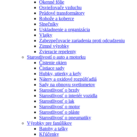
Okenné fólie
Osviežovače vzduchu
Prúdové transformátory
Rohože a koberce
Slnečníky
Uskladnenie a organizácia
Vlajky
Zabezpečovacie zariadenia proti odcudzeniu
Zimné výrobky
Zvieracie repelenty
Starostlivostí o auto a motorku
Čistenie okien
Čistiace sady
Hubky, utierky a kefy
Nátery a oxidové rozpúšťadlá
Sady na obnovu svetlometov
Starostlivosť o brzdy
Starostlivosť o interiér vozidla
Starostlivosť o lak
Starostlivosť o motor
Starostlivosť o pláste
Starostlivosť o pneumatiky
Výrobky pre fanúšikov
Batohy a tašky
Kľúčenky