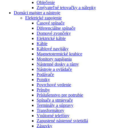
Oblečenie
Zmývateľné tetovačky a nálepky
Domáci majster a nástroje
Elektrické zapojenie
Časové spínače
Diferenciálne spínače
Domové zvončeky
Elektrické káble
Káble
Káblové navijáky
Magnetotermické krabice
Monitory napájania
Nástenné dosky a rámy
Nástroje a ovládače
Podávače
Poistky
Povrchové vedenie
Príruby
Príslušenstvo pre potrubie
Spínače a stmievače
Terminály a súpravy
Transformátory
Vnútorné telefóny
Zapustené nástenné svietidlá
Zásuvky