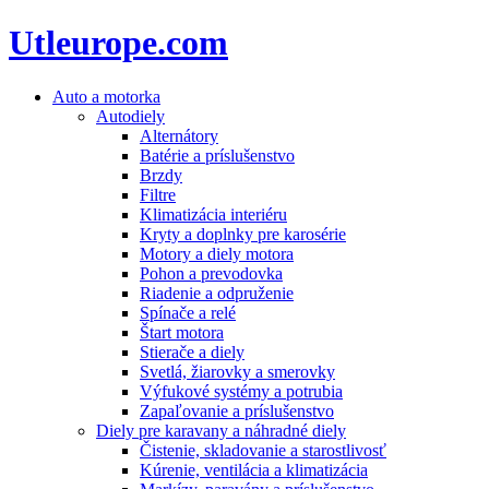
Utleurope.com
Auto a motorka
Autodiely
Alternátory
Batérie a príslušenstvo
Brzdy
Filtre
Klimatizácia interiéru
Kryty a doplnky pre karosérie
Motory a diely motora
Pohon a prevodovka
Riadenie a odpruženie
Spínače a relé
Štart motora
Stierače a diely
Svetlá, žiarovky a smerovky
Výfukové systémy a potrubia
Zapaľovanie a príslušenstvo
Diely pre karavany a náhradné diely
Čistenie, skladovanie a starostlivosť
Kúrenie, ventilácia a klimatizácia