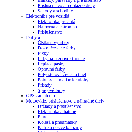
Markízy, paravány a príslušenstvo
Príslušenstvo a montážne diely
Schody a schodíky
Elektronika pre vozidlá
Elektronika pre autá
Námorná elektronika
Príslušenstvo
Farby a
Čistiace výrobky
Dokončovacie farby
Fixky
Laky na brzdové strmene
Lepiace pásky
Opravné farby
Polyesterová živica a tmel
Potreby na maliarske úlohy
Prísady
Sprejové farby
GPS zariadenia
Motocykle, príslušenstvo a náhradné diely
Držiaky a príslušenstvo
Elektronika a batérie
Filtre
Kolesá a pneumatiky
Kufre a nosiče batožiny