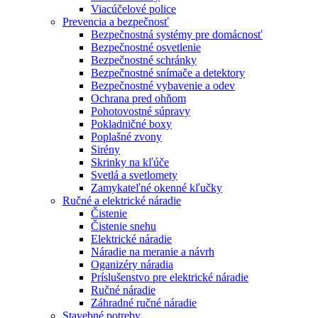
Viacúčelové police
Prevencia a bezpečnosť
Bezpečnostná systémy pre domácnosť
Bezpečnostné osvetlenie
Bezpečnostné schránky
Bezpečnostné snímače a detektory
Bezpečnostné vybavenie a odev
Ochrana pred ohňom
Pohotovostné súpravy
Pokladničné boxy
Poplašné zvony
Sirény
Skrinky na kľúče
Svetlá a svetlomety
Zamykateľné okenné kľučky
Ručné a elektrické náradie
Čistenie
Čistenie snehu
Elektrické náradie
Náradie na meranie a návrh
Oganizéry náradia
Príslušenstvo pre elektrické náradie
Ručné náradie
Záhradné ručné náradie
Stavebné potreby