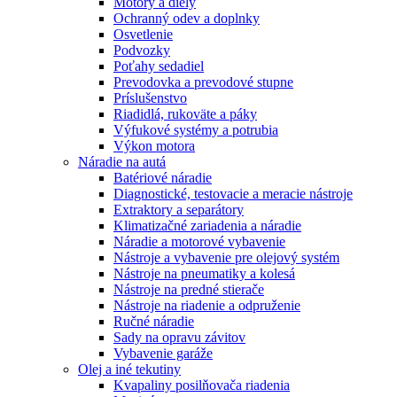
Motory a diely
Ochranný odev a doplnky
Osvetlenie
Podvozky
Poťahy sedadiel
Prevodovka a prevodové stupne
Príslušenstvo
Riadidlá, rukoväte a páky
Výfukové systémy a potrubia
Výkon motora
Náradie na autá
Batériové náradie
Diagnostické, testovacie a meracie nástroje
Extraktory a separátory
Klimatizačné zariadenia a náradie
Náradie a motorové vybavenie
Nástroje a vybavenie pre olejový systém
Nástroje na pneumatiky a kolesá
Nástroje na predné stierače
Nástroje na riadenie a odpruženie
Ručné náradie
Sady na opravu závitov
Vybavenie garáže
Olej a iné tekutiny
Kvapaliny posilňovača riadenia