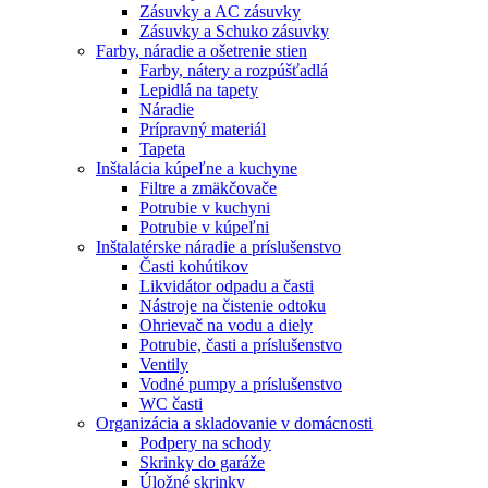
Zásuvky a AC zásuvky
Zásuvky a Schuko zásuvky
Farby, náradie a ošetrenie stien
Farby, nátery a rozpúšťadlá
Lepidlá na tapety
Náradie
Prípravný materiál
Tapeta
Inštalácia kúpeľne a kuchyne
Filtre a zmäkčovače
Potrubie v kuchyni
Potrubie v kúpeľni
Inštalatérske náradie a príslušenstvo
Časti kohútikov
Likvidátor odpadu a časti
Nástroje na čistenie odtoku
Ohrievač na vodu a diely
Potrubie, časti a príslušenstvo
Ventily
Vodné pumpy a príslušenstvo
WC časti
Organizácia a skladovanie v domácnosti
Podpery na schody
Skrinky do garáže
Úložné skrinky