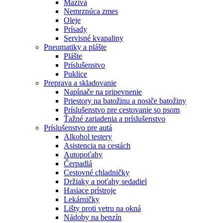
Mazivá
Nemrznúca zmes
Oleje
Prísady
Servisné kvapaliny
Pneumatiky a plášte
Plášte
Príslušenstvo
Puklice
Preprava a skladovanie
Napínače na pripevnenie
Priestory na batožinu a nosiče batožiny
Príslušenstvo pre cestovanie so psom
Ťažné zariadenia a príslušenstvo
Príslušenstvo pre autá
Alkohol testery
Asistencia na cestách
Autopoťahy
Čerpadlá
Cestovné chladničky
Držiaky a poťahy sedadiel
Hasiace prístroje
Lekárničky
Lišty proti vetru na okná
Nádoby na benzín