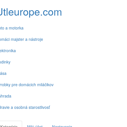
Utleurope.com
to a motorka
máci majster a nástroje
ektronika
odinky
rása
robky pre domácich miláčikov
áhrada
ravie a osobná starostlivosť
Kategórie
Môj účet
Nastavenia