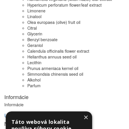
Hypericum perforatum flower/leaf extract
Limonene
Linalool
Olea europaea (olive) fruit oil
Citral
Glycerin
Benzyl benzoate
Geraniol
Calendula officinalis flower extract
Helianthus annuus seed oil
Lecithin
Prunus armeniaca kernel oil
Simmondsia chinensis seed oil
Alkohol
Parfum
Informácie
Informácie
Utleurope.com
×
Táto webová lokalita
NewsLetter
používa súbory cookie.