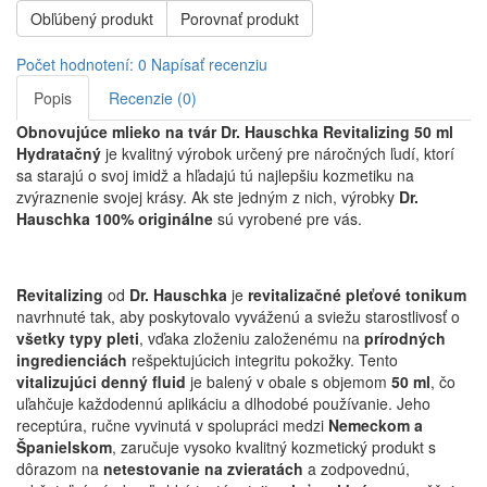
Obľúbený produkt
Porovnať produkt
Počet hodnotení: 0
Napísať recenziu
Popis
Recenzie (0)
Obnovujúce mlieko na tvár Dr. Hauschka Revitalizing 50 ml
Hydratačný
je kvalitný výrobok určený pre náročných ľudí, ktorí
sa starajú o svoj imidž a hľadajú tú najlepšiu kozmetiku na
zvýraznenie svojej krásy. Ak ste jedným z nich, výrobky
Dr.
Hauschka 100% originálne
sú vyrobené pre vás.
Revitalizing
od
Dr. Hauschka
je
revitalizačné pleťové tonikum
navrhnuté tak, aby poskytovalo vyváženú a sviežu starostlivosť o
všetky typy pleti
, vďaka zloženiu založenému na
prírodných
ingredienciách
rešpektujúcich integritu pokožky. Tento
vitalizujúci denný fluid
je balený v obale s objemom
50 ml
, čo
uľahčuje každodennú aplikáciu a dlhodobé používanie. Jeho
receptúra, ručne vyvinutá v spolupráci medzi
Nemeckom a
Španielskom
, zaručuje vysoko kvalitný kozmetický produkt s
dôrazom na
netestovanie na zvieratách
a zodpovednú,