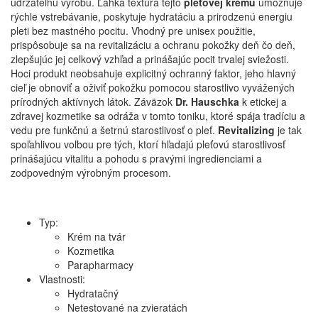
udržateľnú výrobu. Ľahká textúra tejto
pleťovej krému
umožňuje
rýchle vstrebávanie, poskytuje hydratáciu a prirodzenú energiu
pleti bez mastného pocitu. Vhodný pre unisex použitie,
prispôsobuje sa na revitalizáciu a ochranu pokožky deň čo deň,
zlepšujúc jej celkový vzhľad a prinášajúc pocit trvalej sviežosti.
Hoci produkt neobsahuje explicitný ochranný faktor, jeho hlavný
cieľ je obnoviť a oživiť pokožku pomocou starostlivo vyvážených
prírodných aktívnych látok. Záväzok
Dr. Hauschka
k etickej a
zdravej kozmetike sa odráža v tomto toniku, ktoré spája tradíciu a
vedu pre funkčnú a šetrnú starostlivosť o pleť.
Revitalizing
je tak
spoľahlivou voľbou pre tých, ktorí hľadajú pleťovú starostlivosť
prinášajúcu vitalitu a pohodu s pravými ingredienciami a
zodpovedným výrobným procesom.
Typ:
Krém na tvár
Kozmetika
Parapharmacy
Vlastnosti:
Hydratačný
Netestované na zvieratách