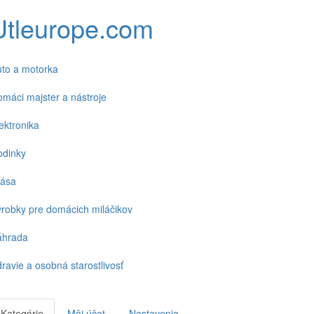
Utleurope.com
to a motorka
máci majster a nástroje
ektronika
odinky
rása
robky pre domácich miláčikov
áhrada
ravie a osobná starostlivosť
Kategórie
Môj účet
Nastavenia