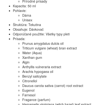
Prírodné prísady
Kapacita: 50 ml
Pohlavie:
Dáma
Unisex
Štruktúra: Tekutina
Obsahuje: Dávkovač
Odporúčané použitie: Všetky typy pleti
Prísada:
Prunus amygdalus dulcis oil
Triticum vulgare (wheat) bran extract
Water (Aqua)
Xanthan gum
Algin
Anthyllis vulneraria extract
Arachis hypogaea oil
Benzyl salicylate
Citronellol
Daucus carota sativa (carrot) root extract
Eugenol
Farnesol
Fragance (parfum)
Hamamelis virginiana (witch hazel) leaf extract