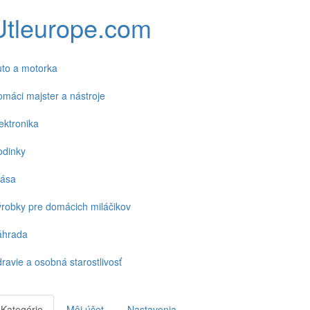
Utleurope.com
to a motorka
máci majster a nástroje
ektronika
odinky
rása
robky pre domácich miláčikov
áhrada
ravie a osobná starostlivosť
Kategórie
Môj účet
Nastavenia