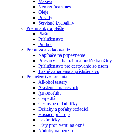
Mazivá
Nemrznúca zmes
Oleje
Prísady
Servisné kvapaliny
Pneumatiky a plášte
Plášte
Príslušenstvo
Puklice
Preprava a skladovanie
Napínače na pripevnenie
Priestory na batožinu a nosiče batožiny
Príslušenstvo pre cestovanie so psom
Ťažné zariadenia a príslušenstvo
Príslušenstvo pre autá
Alkohol testery
Asistencia na cestách
Autopoťahy
Čerpadlá
Cestovné chladničky
Držiaky a poťahy sedadiel
Hasiace prístroje
Lekárničky
Lišty proti vetru na okná
Nádoby na benzín