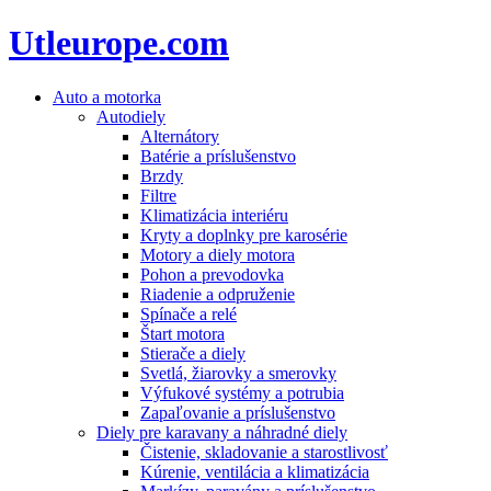
Utleurope.com
Auto a motorka
Autodiely
Alternátory
Batérie a príslušenstvo
Brzdy
Filtre
Klimatizácia interiéru
Kryty a doplnky pre karosérie
Motory a diely motora
Pohon a prevodovka
Riadenie a odpruženie
Spínače a relé
Štart motora
Stierače a diely
Svetlá, žiarovky a smerovky
Výfukové systémy a potrubia
Zapaľovanie a príslušenstvo
Diely pre karavany a náhradné diely
Čistenie, skladovanie a starostlivosť
Kúrenie, ventilácia a klimatizácia