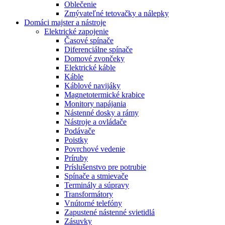
Oblečenie
Zmývateľné tetovačky a nálepky
Domáci majster a nástroje
Elektrické zapojenie
Časové spínače
Diferenciálne spínače
Domové zvončeky
Elektrické káble
Káble
Káblové navijáky
Magnetotermické krabice
Monitory napájania
Nástenné dosky a rámy
Nástroje a ovládače
Podávače
Poistky
Povrchové vedenie
Príruby
Príslušenstvo pre potrubie
Spínače a stmievače
Terminály a súpravy
Transformátory
Vnútorné telefóny
Zapustené nástenné svietidlá
Zásuvky