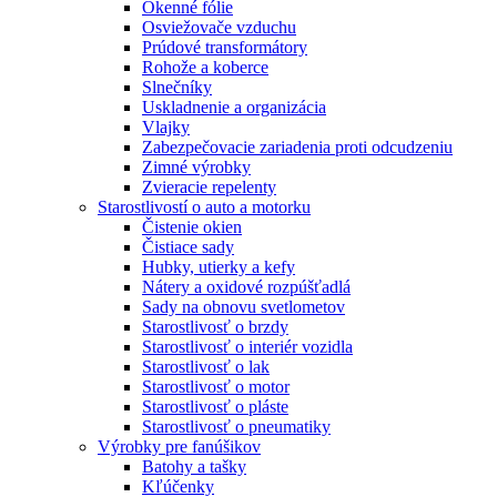
Okenné fólie
Osviežovače vzduchu
Prúdové transformátory
Rohože a koberce
Slnečníky
Uskladnenie a organizácia
Vlajky
Zabezpečovacie zariadenia proti odcudzeniu
Zimné výrobky
Zvieracie repelenty
Starostlivostí o auto a motorku
Čistenie okien
Čistiace sady
Hubky, utierky a kefy
Nátery a oxidové rozpúšťadlá
Sady na obnovu svetlometov
Starostlivosť o brzdy
Starostlivosť o interiér vozidla
Starostlivosť o lak
Starostlivosť o motor
Starostlivosť o pláste
Starostlivosť o pneumatiky
Výrobky pre fanúšikov
Batohy a tašky
Kľúčenky