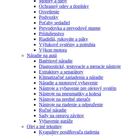
Motory a diely
Ochranný odev a doplnky
Osvetlenie
Podvozky
Poťahy sedadiel
Prevodovka a prevodové stupne
Príslušenstvo
Riadidlá, rukoväte a páky
Výfukové systémy a potrubia
Výkon motora
Náradie na autá
Batériové náradie
Diagnostické, testovacie a meracie nástroje
Extraktory a separátory
Klimatizačné zariadenia a náradie
Náradie a motorové vybavenie
Nástroje a vybavenie pre olejový systém
Nástroje na pneumatiky a kolesá
Nástroje na predné stierače
Nástroje na riadenie a odpruženie
Ručné náradie
Sady na opravu závitov
Vybavenie garáže
Olej a iné tekutiny
Kvapaliny posilňovača riadenia