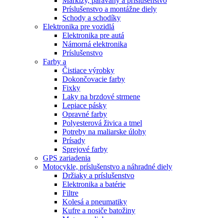
Markízy, paravány a príslušenstvo
Príslušenstvo a montážne diely
Schody a schodíky
Elektronika pre vozidlá
Elektronika pre autá
Námorná elektronika
Príslušenstvo
Farby a
Čistiace výrobky
Dokončovacie farby
Fixky
Laky na brzdové strmene
Lepiace pásky
Opravné farby
Polyesterová živica a tmel
Potreby na maliarske úlohy
Prísady
Sprejové farby
GPS zariadenia
Motocykle, príslušenstvo a náhradné diely
Držiaky a príslušenstvo
Elektronika a batérie
Filtre
Kolesá a pneumatiky
Kufre a nosiče batožiny