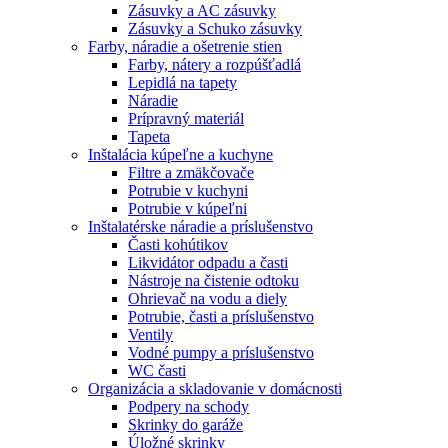
Zásuvky a AC zásuvky
Zásuvky a Schuko zásuvky
Farby, náradie a ošetrenie stien
Farby, nátery a rozpúšťadlá
Lepidlá na tapety
Náradie
Prípravný materiál
Tapeta
Inštalácia kúpeľne a kuchyne
Filtre a zmäkčovače
Potrubie v kuchyni
Potrubie v kúpeľni
Inštalatérske náradie a príslušenstvo
Časti kohútikov
Likvidátor odpadu a časti
Nástroje na čistenie odtoku
Ohrievač na vodu a diely
Potrubie, časti a príslušenstvo
Ventily
Vodné pumpy a príslušenstvo
WC časti
Organizácia a skladovanie v domácnosti
Podpery na schody
Skrinky do garáže
Úložné skrinky