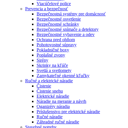
Viacúčelové police
Prevencia a bezpečnosť
Bezpečnostná systémy pre domácnosť
Bezpečnostné osvetlenie
Bezpečnostné schránky
Bezpečnostné snímače a detektory
Bezpečnostné vybavenie a odev
Ochrana pred ohňom
Pohotovostné súpravy
Pokladničné boxy
Poplašné zvony
Sirény
Skrinky na kľúče
Svetlá a svetlomety
Zamykateľné okenné kľučky
Ručné a elektrické náradie
Čistenie
Čistenie snehu
Elektrické náradie
Náradie na meranie a návrh
Oganizéry náradia
Príslušenstvo pre elektrické náradie
Ručné náradie
Záhradné ručné náradie
Stavebné potreby