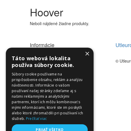
Hoover
Neboli nájdené žiadne produkty.
Informácie
Utleu
×
Informácie
Táto webová lokalita
© Utleu
používa súbory cookie.
Súbory cookie používame na
prispôsobenie obsahu, reklám a analýzu
návštevnosti. Informácie o vašom
používaní našej stránky zdieľame aj s
našimi reklamnými a analytickými
partnermi, ktorí ich môžu kombinovať s
inými informáciami, ktoré ste im poskytli
alebo ktoré zhromaždili pri používaní ich
služieb.
Prečítať viac
PRIJAŤ VŠETKO