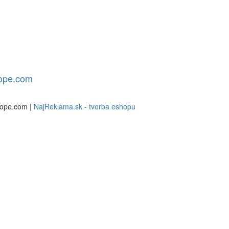
rope.com
rope.com |
NajReklama.sk - tvorba eshopu