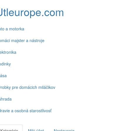
Utleurope.com
to a motorka
máci majster a nástroje
ektronika
odinky
rása
robky pre domácich miláčikov
áhrada
ravie a osobná starostlivosť
Kategórie
Môj účet
Nastavenia