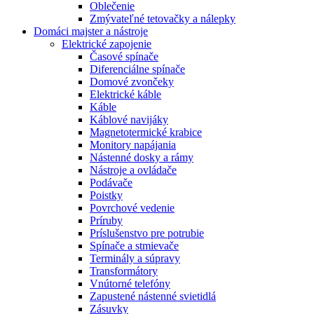
Oblečenie
Zmývateľné tetovačky a nálepky
Domáci majster a nástroje
Elektrické zapojenie
Časové spínače
Diferenciálne spínače
Domové zvončeky
Elektrické káble
Káble
Káblové navijáky
Magnetotermické krabice
Monitory napájania
Nástenné dosky a rámy
Nástroje a ovládače
Podávače
Poistky
Povrchové vedenie
Príruby
Príslušenstvo pre potrubie
Spínače a stmievače
Terminály a súpravy
Transformátory
Vnútorné telefóny
Zapustené nástenné svietidlá
Zásuvky