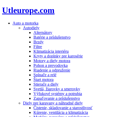
Utleurope.com
Auto a motorka
Autodiely
Alternátory
Batérie a príslušenstvo
Brzdy
Filtre
Klimatizácia interiéru
Kryty a doplnky pre karosérie
Motory a diely motora
Pohon a prevodovka
Riadenie a odpruženie
Spínače a relé
Štart motora
Stierače a diely
Svetlá, žiarovky a smerovky
Výfukové systémy a potrubia
Zapaľovanie a príslušenstvo
Diely pre karavany a náhradné diely
Čistenie, skladovanie a starostlivosť
Kúrenie, ventilácia a klimatizácia