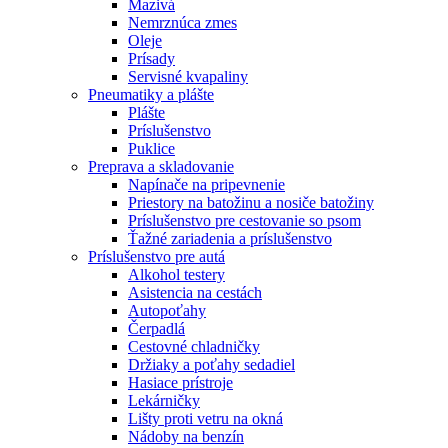
Mazivá
Nemrznúca zmes
Oleje
Prísady
Servisné kvapaliny
Pneumatiky a plášte
Plášte
Príslušenstvo
Puklice
Preprava a skladovanie
Napínače na pripevnenie
Priestory na batožinu a nosiče batožiny
Príslušenstvo pre cestovanie so psom
Ťažné zariadenia a príslušenstvo
Príslušenstvo pre autá
Alkohol testery
Asistencia na cestách
Autopoťahy
Čerpadlá
Cestovné chladničky
Držiaky a poťahy sedadiel
Hasiace prístroje
Lekárničky
Lišty proti vetru na okná
Nádoby na benzín