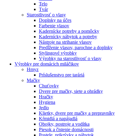
Telo
Tvár
Starostlivosť o vlasy
Doplnky na účes
Farbenie vlasov
Kadernícke potreby a pomôcky
Kadernícky nábytok a potreby
Nástroje na strihanie vlasov
Predĺženie vlasov, parochne a doplnky
Stylingové výrobky
Výrobky na starostlivosť o vlasy
Výrobky pre domácich miláčikov
Hmyz
Príslušenstvo pre taráriá
Mačky
Chuťovky
Dvere pre mačky, siete a ohrádky
Hračky
Hygiena
Jedlo
Klietky, dvere pre mačky a prepravníky
Kŕmidlá a napájadlá
Obojky, postroje a vodítka
Piesok a čistenie domácnosti
Postele, prikrývky a nábytok