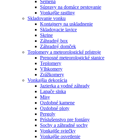
Semená
Súpravy na domáce pestovanie
Vonkajšie rastliny
Skladovanie vonku
Kontajnery na uskladnenie
Skladovacie lavice
Skrine
Záhradný box
Záhradný domček
Teplomery a meteorologické prístroje
Prenosné meteorologické stanice
Teplomery
Vlhkomery
Zrážkomery
Vonkajšia dekorácia
Jazierka a vodné záhrady
Lapače slnka
Misy
Ozdobné kamene
Ozdobné ploty
Pergoly
Príslušenstvo pre fontány
Sochy a záhradné sochy
Vonkajiše sviečky
Vonkajšie osvetlenie