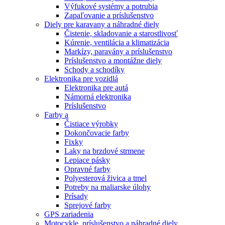
Výfukové systémy a potrubia
Zapaľovanie a príslušenstvo
Diely pre karavany a náhradné diely
Čistenie, skladovanie a starostlivosť
Kúrenie, ventilácia a klimatizácia
Markízy, paravány a príslušenstvo
Príslušenstvo a montážne diely
Schody a schodíky
Elektronika pre vozidlá
Elektronika pre autá
Námorná elektronika
Príslušenstvo
Farby a
Čistiace výrobky
Dokončovacie farby
Fixky
Laky na brzdové strmene
Lepiace pásky
Opravné farby
Polyesterová živica a tmel
Potreby na maliarske úlohy
Prísady
Sprejové farby
GPS zariadenia
Motocykle, príslušenstvo a náhradné diely