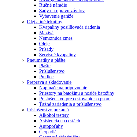
Ručné náradie
Sady na opravu závitov
Vybavenie garáže
Olej a iné tekutiny
Kvapaliny posilňovača riadenia
Mazivá
Nemrznúca zmes
Oleje
Prísady
Servisné kvapaliny
Pneumatiky a plášte
Plášte
Príslušenstvo
Puklice
Preprava a skladovanie
Napínače na pripevnenie
Priestory na batožinu a nosiče batožiny
Príslušenstvo pre cestovanie so psom
Ťažné zariadenia a príslušenstvo
Príslušenstvo pre autá
Alkohol testery
Asistencia na cestách
Autopoťahy
Čerpadlá