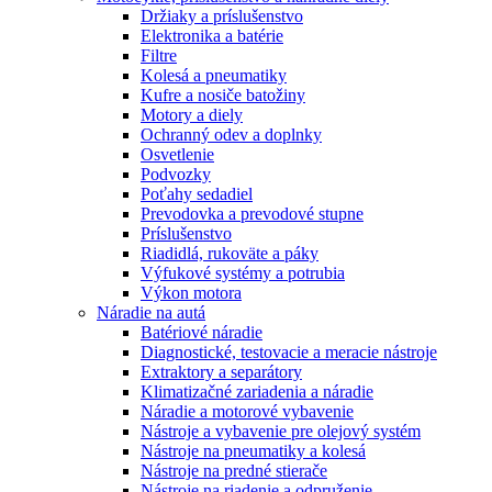
Držiaky a príslušenstvo
Elektronika a batérie
Filtre
Kolesá a pneumatiky
Kufre a nosiče batožiny
Motory a diely
Ochranný odev a doplnky
Osvetlenie
Podvozky
Poťahy sedadiel
Prevodovka a prevodové stupne
Príslušenstvo
Riadidlá, rukoväte a páky
Výfukové systémy a potrubia
Výkon motora
Náradie na autá
Batériové náradie
Diagnostické, testovacie a meracie nástroje
Extraktory a separátory
Klimatizačné zariadenia a náradie
Náradie a motorové vybavenie
Nástroje a vybavenie pre olejový systém
Nástroje na pneumatiky a kolesá
Nástroje na predné stierače
Nástroje na riadenie a odpruženie