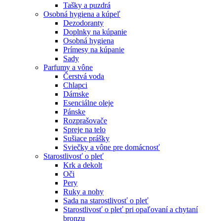
Tašky a puzdrá
Osobná hygiena a kúpeľ
Dezodoranty
Doplnky na kúpanie
Osobná hygiena
Prímesy na kúpanie
Sady
Parfumy a vône
Čerstvá voda
Chlapci
Dámske
Esenciálne oleje
Pánske
Rozprašovače
Spreje na telo
Sušiace prášky
Sviečky a vône pre domácnosť
Starostlivosť o pleť
Krk a dekolt
Oči
Pery
Ruky a nohy
Sada na starostlivosť o pleť
Starostlivosť o pleť pri opaľovaní a chytaní
bronzu