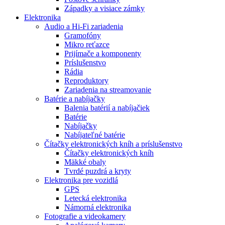
Západky a visiace zámky
Elektronika
Audio a Hi-Fi zariadenia
Gramofóny
Mikro reťazce
Prijímače a komponenty
Príslušenstvo
Rádia
Reproduktory
Zariadenia na streamovanie
Batérie a nabíjačky
Balenia batérií a nabíjačiek
Batérie
Nabíjačky
Nabíjateľné batérie
Čítačky elektronických kníh a príslušenstvo
Čítačky elektronických kníh
Mäkké obaly
Tvrdé puzdrá a kryty
Elektronika pre vozidlá
GPS
Letecká elektronika
Námorná elektronika
Fotografie a videokamery