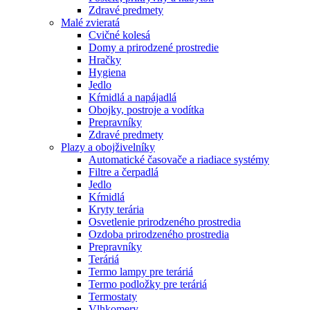
Zdravé predmety
Malé zvieratá
Cvičné kolesá
Domy a prirodzené prostredie
Hračky
Hygiena
Jedlo
Kŕmidlá a napájadlá
Obojky, postroje a vodítka
Prepravníky
Zdravé predmety
Plazy a obojživelníky
Automatické časovače a riadiace systémy
Filtre a čerpadlá
Jedlo
Kŕmidlá
Kryty terária
Osvetlenie prirodzeného prostredia
Ozdoba prirodzeného prostredia
Prepravníky
Teráriá
Termo lampy pre teráriá
Termo podložky pre teráriá
Termostaty
Vlhkomery