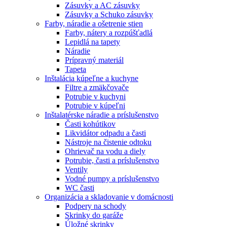
Zásuvky a AC zásuvky
Zásuvky a Schuko zásuvky
Farby, náradie a ošetrenie stien
Farby, nátery a rozpúšťadlá
Lepidlá na tapety
Náradie
Prípravný materiál
Tapeta
Inštalácia kúpeľne a kuchyne
Filtre a zmäkčovače
Potrubie v kuchyni
Potrubie v kúpeľni
Inštalatérske náradie a príslušenstvo
Časti kohútikov
Likvidátor odpadu a časti
Nástroje na čistenie odtoku
Ohrievač na vodu a diely
Potrubie, časti a príslušenstvo
Ventily
Vodné pumpy a príslušenstvo
WC časti
Organizácia a skladovanie v domácnosti
Podpery na schody
Skrinky do garáže
Úložné skrinky