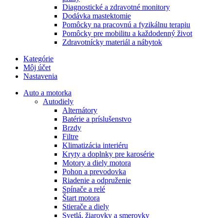
Diagnostické a zdravotné monitory
Dodávka mastektomie
Pomôcky na pracovnú a fyzikálnu terapiu
Pomôcky pre mobilitu a každodenný život
Zdravotnícky materiál a nábytok
Kategórie
Môj účet
Nastavenia
Auto a motorka
Autodiely
Alternátory
Batérie a príslušenstvo
Brzdy
Filtre
Klimatizácia interiéru
Kryty a doplnky pre karosérie
Motory a diely motora
Pohon a prevodovka
Riadenie a odpruženie
Spínače a relé
Štart motora
Stierače a diely
Svetlá, žiarovky a smerovky