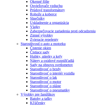
Okenné fólie
Osviežovače vzduchu
Prúdové transformátory
Rohože a koberce
Slnečníky
Uskladnenie a organizácia
Vlajky
Zabezpečovacie zariadenia proti odcudzeniu
Zimné výrobky
Zvieracie repelenty
Starostlivostí o auto a motorku
Čistenie okien
Čistiace sady
Hubky, utierky a kefy
Nátery a oxidové rozpúšťadlá
Sady na obnovu svetlometov
Starostlivosť o brzdy
Starostlivosť o interiér vozidla
Starostlivosť o lak
Starostlivosť o motor
Starostlivosť o pláste
Starostlivosť o pneumatiky
Výrobky pre fanúšikov
Batohy a tašky
Kľúčenky