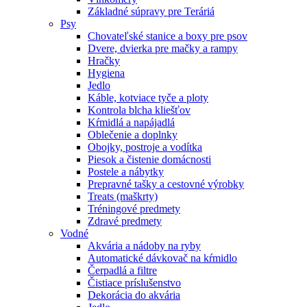
Základné súpravy pre Teráriá
Psy
Chovateľské stanice a boxy pre psov
Dvere, dvierka pre mačky a rampy
Hračky
Hygiena
Jedlo
Káble, kotviace tyče a ploty
Kontrola blcha kliešťov
Kŕmidlá a napájadlá
Oblečenie a doplnky
Obojky, postroje a vodítka
Piesok a čistenie domácnosti
Postele a nábytky
Prepravné tašky a cestovné výrobky
Treats (maškrty)
Tréningové predmety
Zdravé predmety
Vodné
Akvária a nádoby na ryby
Automatické dávkovač na kŕmidlo
Čerpadlá a filtre
Čistiace príslušenstvo
Dekorácia do akvária