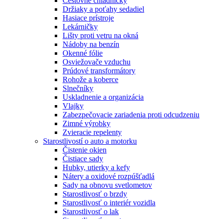
Cestovné chladničky
Držiaky a poťahy sedadiel
Hasiace prístroje
Lekárničky
Lišty proti vetru na okná
Nádoby na benzín
Okenné fólie
Osviežovače vzduchu
Prúdové transformátory
Rohože a koberce
Slnečníky
Uskladnenie a organizácia
Vlajky
Zabezpečovacie zariadenia proti odcudzeniu
Zimné výrobky
Zvieracie repelenty
Starostlivostí o auto a motorku
Čistenie okien
Čistiace sady
Hubky, utierky a kefy
Nátery a oxidové rozpúšťadlá
Sady na obnovu svetlometov
Starostlivosť o brzdy
Starostlivosť o interiér vozidla
Starostlivosť o lak