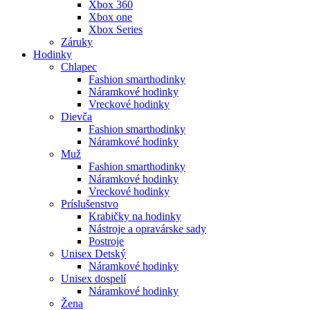
Xbox 360
Xbox one
Xbox Series
Záruky
Hodinky
Chlapec
Fashion smarthodinky
Náramkové hodinky
Vreckové hodinky
Dievča
Fashion smarthodinky
Náramkové hodinky
Muž
Fashion smarthodinky
Náramkové hodinky
Vreckové hodinky
Príslušenstvo
Krabičky na hodinky
Nástroje a opravárske sady
Postroje
Unisex Detský
Náramkové hodinky
Unisex dospelí
Náramkové hodinky
Žena