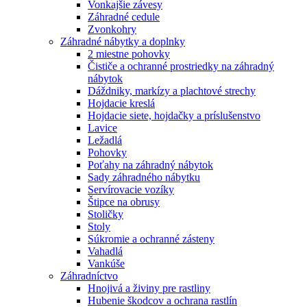
Vonkajšie závesy
Záhradné cedule
Zvonkohry
Záhradné nábytky a doplnky
2 miestne pohovky
Čističe a ochranné prostriedky na záhradný
nábytok
Dáždniky, markízy a plachtové strechy
Hojdacie kreslá
Hojdacie siete, hojdačky a príslušenstvo
Lavice
Ležadlá
Pohovky
Poťahy na záhradný nábytok
Sady záhradného nábytku
Servírovacie vozíky
Štipce na obrusy
Stoličky
Stoly
Súkromie a ochranné zásteny
Vahadlá
Vankúše
Záhradníctvo
Hnojivá a živiny pre rastliny
Hubenie škodcov a ochrana rastlín