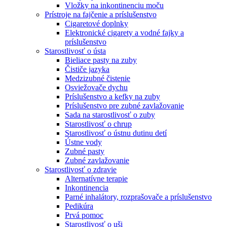
Vložky na inkontinenciu moču
Prístroje na fajčenie a príslušenstvo
Cigaretové doplnky
Elektronické cigarety a vodné fajky a
príslušenstvo
Starostlivosť o ústa
Bieliace pasty na zuby
Čističe jazyka
Medzizubné čistenie
Osviežovače dychu
Príslušenstvo a kefky na zuby
Príslušenstvo pre zubné zavlažovanie
Sada na starostlivosť o zuby
Starostlivosť o chrup
Starostlivosť o ústnu dutinu detí
Ústne vody
Zubné pasty
Zubné zavlažovanie
Starostlivosť o zdravie
Alternatívne terapie
Inkontinencia
Parné inhalátory, rozprašovače a príslušenstvo
Pedikúra
Prvá pomoc
Starostlivosť o uši