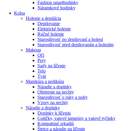
Fashion smarthodinky
Náramkové hodinky
Krása
Holenie a depilácia
Depilovanie
Elektrické holenie
Ručné holenie
Starostlivosť po depilovaní a holení
Starostlivosť pred depilovaním a holením
Makeup
Oči
Pery
Sady na líčenie
Telo
Tvár
Manikúra a pedikúra
Náradie a doplnky
Ošetrenie na nechty
Starostlivosť o ruky a nohy
Vzory na nechty
Náradie a doplnky
Doplnky k líčeniu
Guličky, vatové tampóny a vatové tyčinky
Kompaktné zrkadlá
Štetce a náradie na líčenie