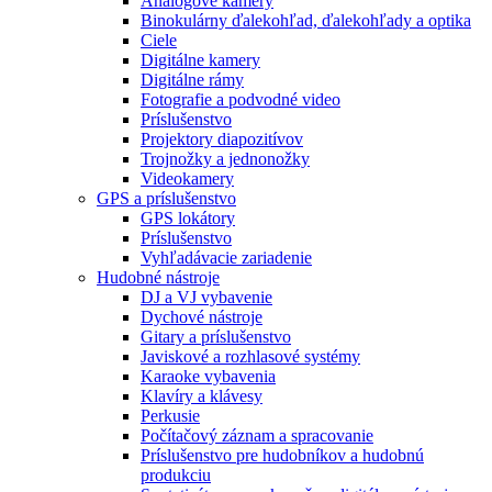
Analógové kamery
Binokulárny ďalekohľad, ďalekohľady a optika
Ciele
Digitálne kamery
Digitálne rámy
Fotografie a podvodné video
Príslušenstvo
Projektory diapozitívov
Trojnožky a jednonožky
Videokamery
GPS a príslušenstvo
GPS lokátory
Príslušenstvo
Vyhľadávacie zariadenie
Hudobné nástroje
DJ a VJ vybavenie
Dychové nástroje
Gitary a príslušenstvo
Javiskové a rozhlasové systémy
Karaoke vybavenia
Klavíry a klávesy
Perkusie
Počítačový záznam a spracovanie
Príslušenstvo pre hudobníkov a hudobnú
produkciu