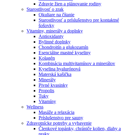
Zdravie žien a plánovanie rodiny
Starostlivosť o zrak
Okuliare na čítanie
Starostlivosť a príslušenstvo pre kontaktné
šošovky
Vitamíny, minerály a doplnky
Antioxidanty
Bylinné doplnky
Chondroitín a glukozamín
Esenciálne mastné kyseliny
Kolagén
Kombinácia multivitamínov a minerálov
Kyselina hyalurónová
Materská kašička
Minerály
Pivné kvasinky
Propolis
Tuky
Vitamíny
Wellness
Masáže a relaxácia
Príslušenstvo pre sauny
Zdravotnícke potreby a vybavenie
Členkové topánky, chrániče kolien, dlahy a
praky