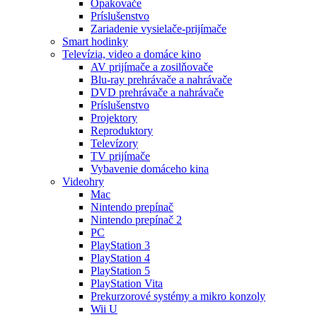
Opakovače
Príslušenstvo
Zariadenie vysielače-prijímače
Smart hodinky
Televízia, video a domáce kino
AV prijímače a zosilňovače
Blu-ray prehrávače a nahrávače
DVD prehrávače a nahrávače
Príslušenstvo
Projektory
Reproduktory
Televízory
TV prijímače
Vybavenie domáceho kina
Videohry
Mac
Nintendo prepínač
Nintendo prepínač 2
PC
PlayStation 3
PlayStation 4
PlayStation 5
PlayStation Vita
Prekurzorové systémy a mikro konzoly
Wii U