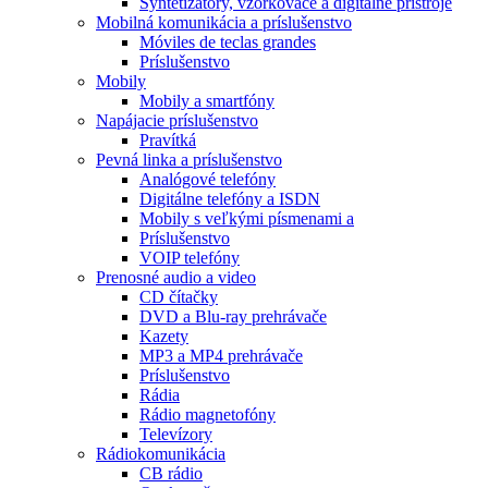
Syntetizátory, vzorkovače a digitálne prístroje
Mobilná komunikácia a príslušenstvo
Móviles de teclas grandes
Príslušenstvo
Mobily
Mobily a smartfóny
Napájacie príslušenstvo
Pravítká
Pevná linka a príslušenstvo
Analógové telefóny
Digitálne telefóny a ISDN
Mobily s veľkými písmenami a
Príslušenstvo
VOIP telefóny
Prenosné audio a video
CD čítačky
DVD a Blu-ray prehrávače
Kazety
MP3 a MP4 prehrávače
Príslušenstvo
Rádia
Rádio magnetofóny
Televízory
Rádiokomunikácia
CB rádio