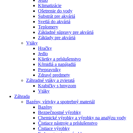
Jedlo
Klimatizácie
Ošetrenie do vody
Substrát pre akváriá
Svetlá do akváriá
Teplomery
Základné súpravy pre akváriá
Základy pre akváriá
Vtáky
Hračky
Jedlo
Klietky a príslušenstvo
Kŕmidlá a napájadlá
Prepravníky
Zdravé predmety
Záhradné vtáky a zvieratá
Krabičky s hmyzom
Vtáky
Záhrada
Bazény, vírivky a spotrebný materiál
Bazény
Bezpečnostné výrobky
Chemické výrobky a výrobky na analýzu vody
Čistiace nástroje a príslušenstvo
Čistiace výrobky