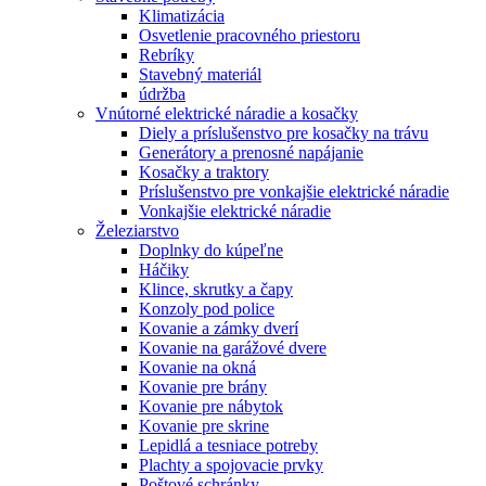
Klimatizácia
Osvetlenie pracovného priestoru
Rebríky
Stavebný materiál
údržba
Vnútorné elektrické náradie a kosačky
Diely a príslušenstvo pre kosačky na trávu
Generátory a prenosné napájanie
Kosačky a traktory
Príslušenstvo pre vonkajšie elektrické náradie
Vonkajšie elektrické náradie
Železiarstvo
Doplnky do kúpeľne
Háčiky
Klince, skrutky a čapy
Konzoly pod police
Kovanie a zámky dverí
Kovanie na garážové dvere
Kovanie na okná
Kovanie pre brány
Kovanie pre nábytok
Kovanie pre skrine
Lepidlá a tesniace potreby
Plachty a spojovacie prvky
Poštové schránky