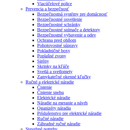
Viacúčelové police
Prevencia a bezpečnosť
Bezpečnostná systémy pre domácnosť
Bezpečnostné osvetlenie
Bezpečnostné schránky
Bezpečnostné snímače a detektory
Bezpečnostné vybavenie a odev
Ochrana pred ohňom
Pohotovostné súpravy
Pokladničné boxy
Poplašné zvony
Sirény
Skrinky na kľúče
Svetlá a svetlomety
Zamykateľné okenné kľučky
Ručné a elektrické náradie
Čistenie
Čistenie snehu
Elektrické náradie
Náradie na meranie a návrh
Oganizéry náradia
Príslušenstvo pre elektrické náradie
Ručné náradie
Záhradné ručné náradie
Stavebné potreby