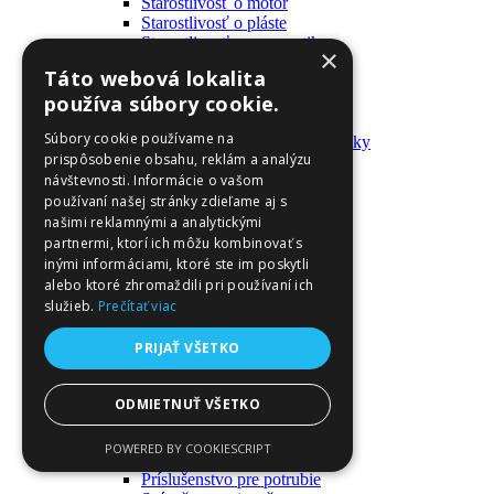
Starostlivosť o motor
Starostlivosť o pláste
Starostlivosť o pneumatiky
×
Výrobky pre fanúšikov
Táto webová lokalita
Batohy a tašky
používa súbory cookie.
Kľúčenky
Oblečenie
Súbory cookie používame na
Zmývateľné tetovačky a nálepky
prispôsobenie obsahu, reklám a analýzu
Domáci majster a nástroje
návštevnosti. Informácie o vašom
Elektrické zapojenie
Časové spínače
používaní našej stránky zdieľame aj s
Diferenciálne spínače
našimi reklamnými a analytickými
Domové zvončeky
partnermi, ktorí ich môžu kombinovať s
Elektrické káble
inými informáciami, ktoré ste im poskytli
Káble
alebo ktoré zhromaždili pri používaní ich
Káblové navijáky
služieb.
Prečítať viac
Magnetotermické krabice
Monitory napájania
PRIJAŤ VŠETKO
Nástenné dosky a rámy
Nástroje a ovládače
Podávače
ODMIETNUŤ VŠETKO
Poistky
Povrchové vedenie
POWERED BY COOKIESCRIPT
Príruby
Príslušenstvo pre potrubie