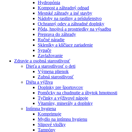
Hydropónia
Kompost a záhradný odpad
Mestské záhrady a iné stavby
Nádoby na rastliny a príslušenstvo
Ochranný odev a záhradné doplnky
Pôda, hnojivá a prostriedky na výsadbu
Preprava do záhrady
Ručné náradie
Skleníky a klíčiace zariadenie
Sypače
Zavlažovanie
Zdravie a osobná starostlivosť
Dieťa a starostlivosť o deti
Výmena plienok
Zubná starostlivosť
Diéta a výživa
Doplnky pre športovcov
Pomôcky na chudnutie a úbytok hmotnosti
Tyčinky a výživové nápoje
Vitamíny, minerály a doplnky
Intímna hygiena
Komprimuje
Mydlo na intímnu hygienu
Slipové vložky
Tampóny