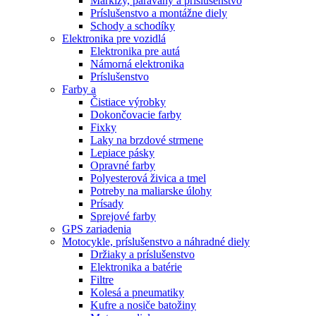
Markízy, paravány a príslušenstvo
Príslušenstvo a montážne diely
Schody a schodíky
Elektronika pre vozidlá
Elektronika pre autá
Námorná elektronika
Príslušenstvo
Farby a
Čistiace výrobky
Dokončovacie farby
Fixky
Laky na brzdové strmene
Lepiace pásky
Opravné farby
Polyesterová živica a tmel
Potreby na maliarske úlohy
Prísady
Sprejové farby
GPS zariadenia
Motocykle, príslušenstvo a náhradné diely
Držiaky a príslušenstvo
Elektronika a batérie
Filtre
Kolesá a pneumatiky
Kufre a nosiče batožiny