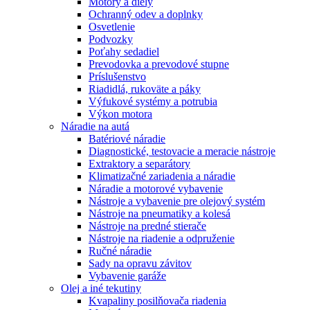
Motory a diely
Ochranný odev a doplnky
Osvetlenie
Podvozky
Poťahy sedadiel
Prevodovka a prevodové stupne
Príslušenstvo
Riadidlá, rukoväte a páky
Výfukové systémy a potrubia
Výkon motora
Náradie na autá
Batériové náradie
Diagnostické, testovacie a meracie nástroje
Extraktory a separátory
Klimatizačné zariadenia a náradie
Náradie a motorové vybavenie
Nástroje a vybavenie pre olejový systém
Nástroje na pneumatiky a kolesá
Nástroje na predné stierače
Nástroje na riadenie a odpruženie
Ručné náradie
Sady na opravu závitov
Vybavenie garáže
Olej a iné tekutiny
Kvapaliny posilňovača riadenia