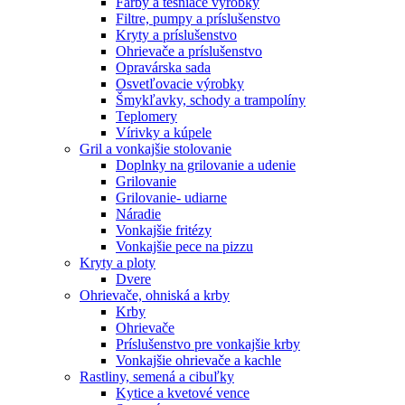
Farby a tesniace výrobky
Filtre, pumpy a príslušenstvo
Kryty a príslušenstvo
Ohrievače a príslušenstvo
Opravárska sada
Osvetľovacie výrobky
Šmykľavky, schody a trampolíny
Teplomery
Vírivky a kúpele
Gril a vonkajšie stolovanie
Doplnky na grilovanie a udenie
Grilovanie
Grilovanie- udiarne
Náradie
Vonkajšie fritézy
Vonkajšie pece na pizzu
Kryty a ploty
Dvere
Ohrievače, ohniská a krby
Krby
Ohrievače
Príslušenstvo pre vonkajšie krby
Vonkajšie ohrievače a kachle
Rastliny, semená a cibuľky
Kytice a kvetové vence