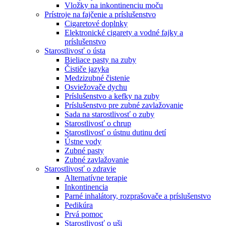
Vložky na inkontinenciu moču
Prístroje na fajčenie a príslušenstvo
Cigaretové doplnky
Elektronické cigarety a vodné fajky a
príslušenstvo
Starostlivosť o ústa
Bieliace pasty na zuby
Čističe jazyka
Medzizubné čistenie
Osviežovače dychu
Príslušenstvo a kefky na zuby
Príslušenstvo pre zubné zavlažovanie
Sada na starostlivosť o zuby
Starostlivosť o chrup
Starostlivosť o ústnu dutinu detí
Ústne vody
Zubné pasty
Zubné zavlažovanie
Starostlivosť o zdravie
Alternatívne terapie
Inkontinencia
Parné inhalátory, rozprašovače a príslušenstvo
Pedikúra
Prvá pomoc
Starostlivosť o uši