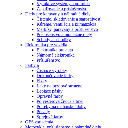
Výfukové systémy a potrubia
Zapaľovanie a príslušenstvo
Diely pre karavany a náhradné diely
Čistenie, skladovanie a starostlivosť
Kúrenie, ventilácia a klimatizácia
Markízy, paravány a príslušenstvo
Príslušenstvo a montážne diely
Schody a schodíky
Elektronika pre vozidlá
Elektronika pre autá
Námorná elektronika
Príslušenstvo
Farby a
Čistiace výrobky
Dokončovacie farby
Fixky
Laky na brzdové strmene
Lepiace pásky
Opravné farby
Polyesterová živica a tmel
Potreby na maliarske úlohy
Prísady
Sprejové farby
GPS zariadenia
Motocykle, príslušenstvo a náhradné diely