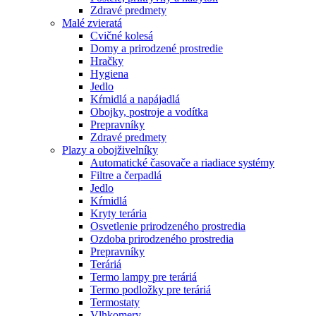
Zdravé predmety
Malé zvieratá
Cvičné kolesá
Domy a prirodzené prostredie
Hračky
Hygiena
Jedlo
Kŕmidlá a napájadlá
Obojky, postroje a vodítka
Prepravníky
Zdravé predmety
Plazy a obojživelníky
Automatické časovače a riadiace systémy
Filtre a čerpadlá
Jedlo
Kŕmidlá
Kryty terária
Osvetlenie prirodzeného prostredia
Ozdoba prirodzeného prostredia
Prepravníky
Teráriá
Termo lampy pre teráriá
Termo podložky pre teráriá
Termostaty
Vlhkomery