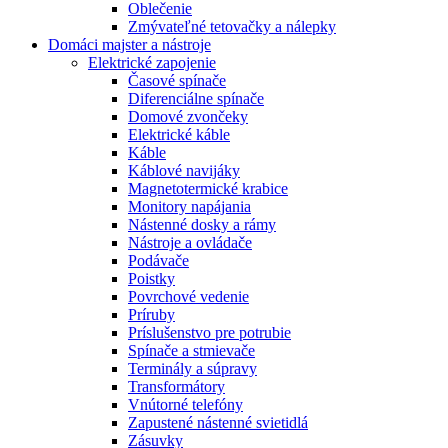
Oblečenie
Zmývateľné tetovačky a nálepky
Domáci majster a nástroje
Elektrické zapojenie
Časové spínače
Diferenciálne spínače
Domové zvončeky
Elektrické káble
Káble
Káblové navijáky
Magnetotermické krabice
Monitory napájania
Nástenné dosky a rámy
Nástroje a ovládače
Podávače
Poistky
Povrchové vedenie
Príruby
Príslušenstvo pre potrubie
Spínače a stmievače
Terminály a súpravy
Transformátory
Vnútorné telefóny
Zapustené nástenné svietidlá
Zásuvky