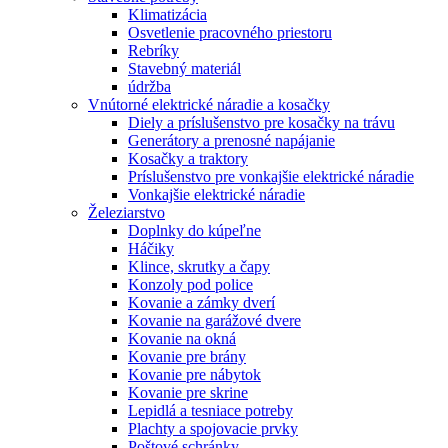
Klimatizácia
Osvetlenie pracovného priestoru
Rebríky
Stavebný materiál
údržba
Vnútorné elektrické náradie a kosačky
Diely a príslušenstvo pre kosačky na trávu
Generátory a prenosné napájanie
Kosačky a traktory
Príslušenstvo pre vonkajšie elektrické náradie
Vonkajšie elektrické náradie
Železiarstvo
Doplnky do kúpeľne
Háčiky
Klince, skrutky a čapy
Konzoly pod police
Kovanie a zámky dverí
Kovanie na garážové dvere
Kovanie na okná
Kovanie pre brány
Kovanie pre nábytok
Kovanie pre skrine
Lepidlá a tesniace potreby
Plachty a spojovacie prvky
Poštové schránky