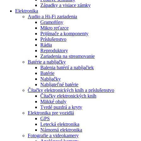
Západky a visiace zámky
Elektronika
Audio a Hi-Fi zariadenia
Gramofóny
Mikro reťazce
Prijímače a komponenty
Príslušenstvo
Rádia
Reproduktory
Zariadenia na streamovanie
Batérie a nabíjačky
Balenia batérií a nabíjačiek
Batérie
Nabíjačky
Nabíjateľné batérie
Čítačky elektronických kníh a príslušenstvo
Čítačky elektronických kníh
Mäkké obaly
Tvrdé puzdrá a kryty
Elektronika pre vozidlá
GPS
Letecká elektronika
Námorná elektronika
Fotografie a videokamery