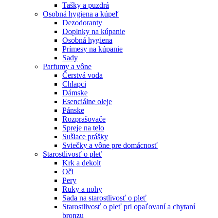
Tašky a puzdrá
Osobná hygiena a kúpeľ
Dezodoranty
Doplnky na kúpanie
Osobná hygiena
Prímesy na kúpanie
Sady
Parfumy a vône
Čerstvá voda
Chlapci
Dámske
Esenciálne oleje
Pánske
Rozprašovače
Spreje na telo
Sušiace prášky
Sviečky a vône pre domácnosť
Starostlivosť o pleť
Krk a dekolt
Oči
Pery
Ruky a nohy
Sada na starostlivosť o pleť
Starostlivosť o pleť pri opaľovaní a chytaní
bronzu