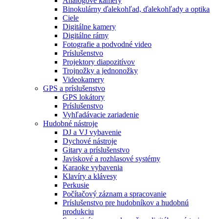
Analógové kamery
Binokulárny ďalekohľad, ďalekohľady a optika
Ciele
Digitálne kamery
Digitálne rámy
Fotografie a podvodné video
Príslušenstvo
Projektory diapozitívov
Trojnožky a jednonožky
Videokamery
GPS a príslušenstvo
GPS lokátory
Príslušenstvo
Vyhľadávacie zariadenie
Hudobné nástroje
DJ a VJ vybavenie
Dychové nástroje
Gitary a príslušenstvo
Javiskové a rozhlasové systémy
Karaoke vybavenia
Klavíry a klávesy
Perkusie
Počítačový záznam a spracovanie
Príslušenstvo pre hudobníkov a hudobnú
produkciu