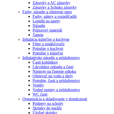
Zásuvky a AC zásuvky
Zásuvky a Schuko zásuvky
Farby, náradie a ošetrenie stien
Farby, nátery a rozpúšťadlá
Lepidlá na tapety
Náradie
Prípravný materiál
Tapeta
Inštalácia kúpeľne a kuchyne
Filtre a zmäkčovače
Potrubie v kuchyni
Potrubie v kúpeľni
Inštalatérske náradie a príslušenstvo
Časti kohútikov
Likvidátor odpadu a časti
Nástroje na čistenie odtoku
Ohrievač na vodu a diely
Potrubie, časti a príslušenstvo
Ventily
Vodné pumpy a príslušenstvo
WC časti
Organizácia a skladovanie v domácnosti
Podpery na schody
Skrinky do garáže
Úložné skrinky