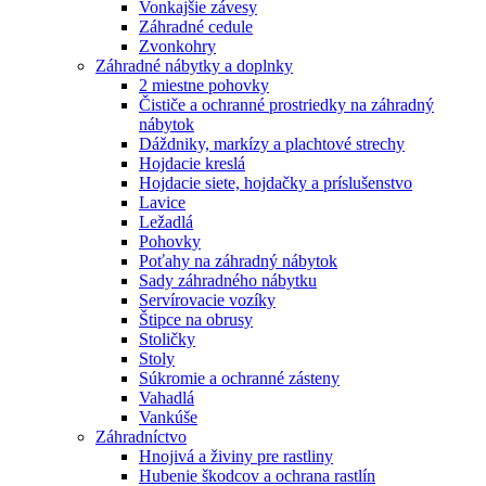
Vonkajšie závesy
Záhradné cedule
Zvonkohry
Záhradné nábytky a doplnky
2 miestne pohovky
Čističe a ochranné prostriedky na záhradný
nábytok
Dáždniky, markízy a plachtové strechy
Hojdacie kreslá
Hojdacie siete, hojdačky a príslušenstvo
Lavice
Ležadlá
Pohovky
Poťahy na záhradný nábytok
Sady záhradného nábytku
Servírovacie vozíky
Štipce na obrusy
Stoličky
Stoly
Súkromie a ochranné zásteny
Vahadlá
Vankúše
Záhradníctvo
Hnojivá a živiny pre rastliny
Hubenie škodcov a ochrana rastlín