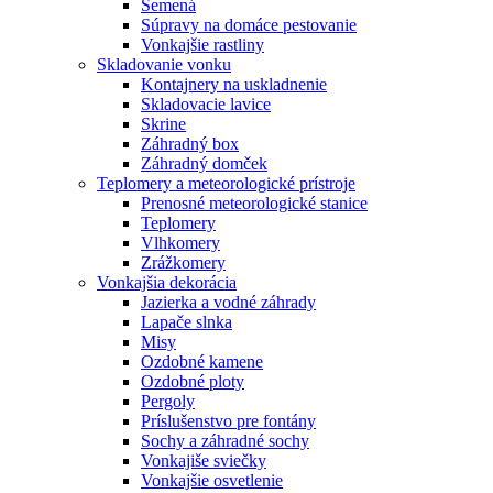
Semená
Súpravy na domáce pestovanie
Vonkajšie rastliny
Skladovanie vonku
Kontajnery na uskladnenie
Skladovacie lavice
Skrine
Záhradný box
Záhradný domček
Teplomery a meteorologické prístroje
Prenosné meteorologické stanice
Teplomery
Vlhkomery
Zrážkomery
Vonkajšia dekorácia
Jazierka a vodné záhrady
Lapače slnka
Misy
Ozdobné kamene
Ozdobné ploty
Pergoly
Príslušenstvo pre fontány
Sochy a záhradné sochy
Vonkajiše sviečky
Vonkajšie osvetlenie