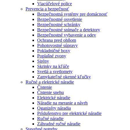
Viacúčelové police
Prevencia a bezpečnosť
Bezpečnostná systémy pre domácnosť
Bezpečnostné osvetlenie
Bezpečnostné schránky
Bezpečnostné snímače a detektory
Bezpečnostné vybavenie a odev
Ochrana pred ohňom
Pohotovostné súpravy
Pokladničné boxy
Poplašné zvony
Sirény
Skrinky na kľúče
Svetlá a svetlomety
Zamykateľné okenné kľučky
Ručné a elektrické náradie
Čistenie
Čistenie snehu
Elektrické náradie
Náradie na meranie a návrh
Oganizéry náradia
Príslušenstvo pre elektrické náradie
Ručné náradie
Záhradné ručné náradie
Stavebné potreby