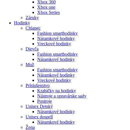
Xbox 360
Xbox one
Xbox Series
Záruky
Hodinky
Chlapec
Fashion smarthodinky
Náramkové hodinky
Vreckové hodinky
Dievča
Fashion smarthodinky
Náramkové hodinky
Muž
Fashion smarthodinky
Náramkové hodinky
Vreckové hodinky
Príslušenstvo
Krabičky na hodinky
Nástroje a opravárske sady
Postroje
Unisex Detský
Náramkové hodinky
Unisex dospelí
Náramkové hodinky
Žena