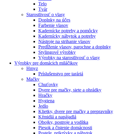
Telo
Tvár
Starostlivosť o vlasy
Doplnky na účes
Farbenie vlasov
Kadernícke potreby a pomôcky
Kadernícky nábytok a potreby
Nástroje na strihanie vlasov
Predĺženie vlasov, parochne a doplnky
Stylingové výrobky
Výrobky na starostlivosť o vlasy
Výrobky pre domácich miláčikov
Hmyz
Príslušenstvo pre taráriá
Mačky
Chuťovky
Dvere pre mačky, siete a ohrádky
Hračky
Hygiena
Jedlo
Klietky, dvere pre mačky a prepravníky
Kŕmidlá a napájadlá
Obojky, postroje a vodítka
Piesok a čistenie domácnosti
Postele, prikrývky a nábytok