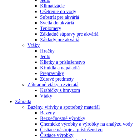
Jedlo
Klimatizácie
Ošetrenie do vody
Substrát pre akváriá
Svetlá do akváriá
Teplomery
Základné súpravy pre akváriá
Základy pre akváriá
Vtáky
Hračky
Jedlo
Klietky a príslušenstvo
Kŕmidlá a napájadlá
Prepravníky
Zdravé predmety
Záhradné vtáky a zvieratá
Krabičky s hmyzom
Vtáky
Záhrada
Bazény, vírivky a spotrebný materiál
Bazény
Bezpečnostné výrobky
Chemické výrobky a výrobky na analýzu vody
Čistiace nástroje a príslušenstvo
Čistiace výrobky