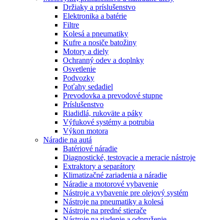
Držiaky a príslušenstvo
Elektronika a batérie
Filtre
Kolesá a pneumatiky
Kufre a nosiče batožiny
Motory a diely
Ochranný odev a doplnky
Osvetlenie
Podvozky
Poťahy sedadiel
Prevodovka a prevodové stupne
Príslušenstvo
Riadidlá, rukoväte a páky
Výfukové systémy a potrubia
Výkon motora
Náradie na autá
Batériové náradie
Diagnostické, testovacie a meracie nástroje
Extraktory a separátory
Klimatizačné zariadenia a náradie
Náradie a motorové vybavenie
Nástroje a vybavenie pre olejový systém
Nástroje na pneumatiky a kolesá
Nástroje na predné stierače
Nástroje na riadenie a odpruženie