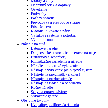
Motory a diely
Ochranný odev a doplnky
Osvetlenie
Podvozky
Poťahy sedadiel
Prevodovka a prevodové stupne
Príslušenstvo
Riadidlá, rukoväte a páky
Výfukové systémy a potrubia
Výkon motora
Náradie na autá
Batériové náradie
Diagnostické, testovacie a meracie nástroje
Extraktory a separátory
Klimatizačné zariadenia a náradie
Náradie a motorové vybavenie
Nástroje a vybavenie pre olejový systém
Nástroje na pneumatiky a kolesá
Nástroje na predné stierače
Nástroje na riadenie a odpruženie
Ručné náradie
Sady na opravu závitov
Vybavenie garáže
Olej a iné tekutiny
Kvapaliny posilňovača riadenia