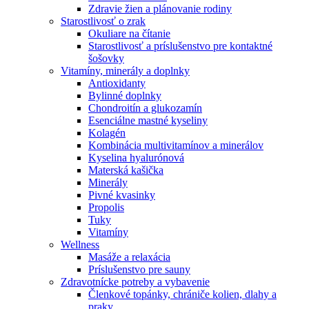
Zdravie žien a plánovanie rodiny
Starostlivosť o zrak
Okuliare na čítanie
Starostlivosť a príslušenstvo pre kontaktné
šošovky
Vitamíny, minerály a doplnky
Antioxidanty
Bylinné doplnky
Chondroitín a glukozamín
Esenciálne mastné kyseliny
Kolagén
Kombinácia multivitamínov a minerálov
Kyselina hyalurónová
Materská kašička
Minerály
Pivné kvasinky
Propolis
Tuky
Vitamíny
Wellness
Masáže a relaxácia
Príslušenstvo pre sauny
Zdravotnícke potreby a vybavenie
Členkové topánky, chrániče kolien, dlahy a
praky