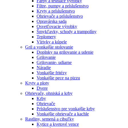
Farby a tesniace výrobky
Filtre, pumpy a príslušenstvo
Kryty a príslušenstvo
Ohrievače a príslušenstvo
Opravárska sada
Osvetľovacie výrobky
Šmykľavky, schody a trampolíny
Teplomery
Vírivky a kúpele
Gril a vonkajšie stolovanie
Doplnky na grilovanie a udenie
Grilovanie
Grilovanie- udiarne
Náradie
Vonkajšie fritézy
Vonkajšie pece na pizzu
Kryty a ploty
Dvere
Ohrievače, ohniská a krby
Krby
Ohrievače
Príslušenstvo pre vonkajšie krby
Vonkajšie ohrievače a kachle
Rastliny, semená a cibuľky
Kytice a kvetové vence