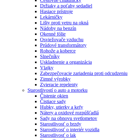
Cestovné chladničky
Držiaky a poťahy sedadiel
Hasiace prístroje
Lekárničky
Lišty proti vetru na okná
Nádoby na benzín
Okenné fólie
Osviežovače vzduchu
Prúdové transformátory
Rohože a koberce
Slnečníky
Uskladnenie a organizácia
Vlajky
Zabezpečovacie zariadenia proti odcudzeniu
Zimné výrobky
Zvieracie repelenty
Starostlivostí o auto a motorku
Čistenie okien
Čistiace sady
Hubky, utierky a kefy
Nátery a oxidové rozpúšťadlá
Sady na obnovu svetlometov
Starostlivosť o brzdy
Starostlivosť o interiér vozidla
Starostlivosť o lak