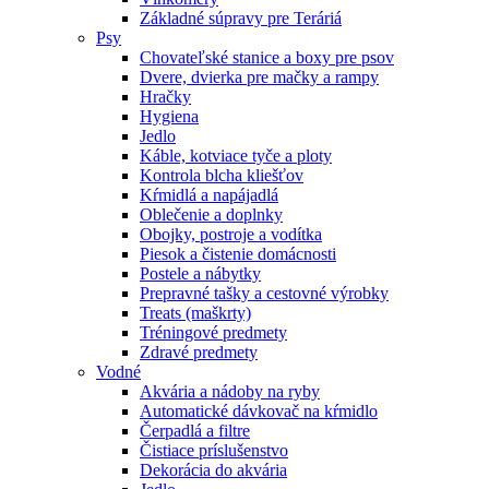
Základné súpravy pre Teráriá
Psy
Chovateľské stanice a boxy pre psov
Dvere, dvierka pre mačky a rampy
Hračky
Hygiena
Jedlo
Káble, kotviace tyče a ploty
Kontrola blcha kliešťov
Kŕmidlá a napájadlá
Oblečenie a doplnky
Obojky, postroje a vodítka
Piesok a čistenie domácnosti
Postele a nábytky
Prepravné tašky a cestovné výrobky
Treats (maškrty)
Tréningové predmety
Zdravé predmety
Vodné
Akvária a nádoby na ryby
Automatické dávkovač na kŕmidlo
Čerpadlá a filtre
Čistiace príslušenstvo
Dekorácia do akvária