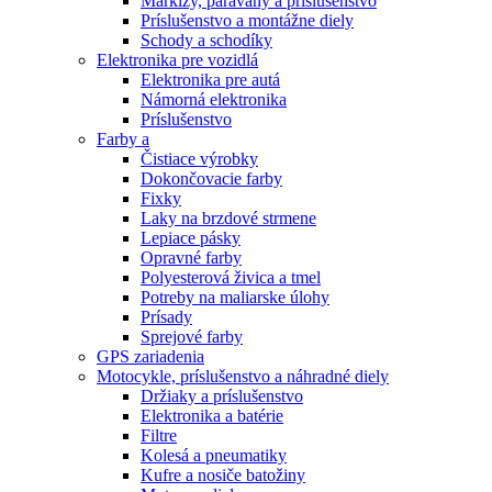
Markízy, paravány a príslušenstvo
Príslušenstvo a montážne diely
Schody a schodíky
Elektronika pre vozidlá
Elektronika pre autá
Námorná elektronika
Príslušenstvo
Farby a
Čistiace výrobky
Dokončovacie farby
Fixky
Laky na brzdové strmene
Lepiace pásky
Opravné farby
Polyesterová živica a tmel
Potreby na maliarske úlohy
Prísady
Sprejové farby
GPS zariadenia
Motocykle, príslušenstvo a náhradné diely
Držiaky a príslušenstvo
Elektronika a batérie
Filtre
Kolesá a pneumatiky
Kufre a nosiče batožiny