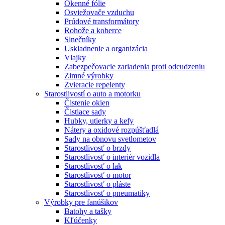
Okenné fólie
Osviežovače vzduchu
Prúdové transformátory
Rohože a koberce
Slnečníky
Uskladnenie a organizácia
Vlajky
Zabezpečovacie zariadenia proti odcudzeniu
Zimné výrobky
Zvieracie repelenty
Starostlivostí o auto a motorku
Čistenie okien
Čistiace sady
Hubky, utierky a kefy
Nátery a oxidové rozpúšťadlá
Sady na obnovu svetlometov
Starostlivosť o brzdy
Starostlivosť o interiér vozidla
Starostlivosť o lak
Starostlivosť o motor
Starostlivosť o pláste
Starostlivosť o pneumatiky
Výrobky pre fanúšikov
Batohy a tašky
Kľúčenky