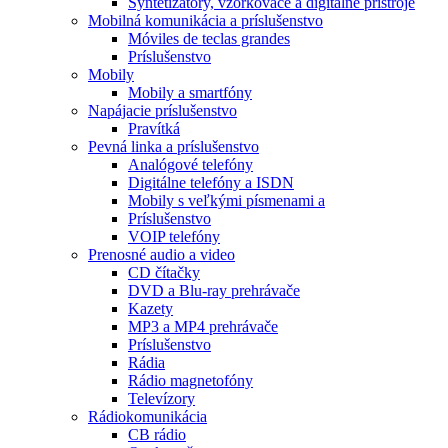
Syntetizátory, vzorkovače a digitálne prístroje
Mobilná komunikácia a príslušenstvo
Móviles de teclas grandes
Príslušenstvo
Mobily
Mobily a smartfóny
Napájacie príslušenstvo
Pravítká
Pevná linka a príslušenstvo
Analógové telefóny
Digitálne telefóny a ISDN
Mobily s veľkými písmenami a
Príslušenstvo
VOIP telefóny
Prenosné audio a video
CD čítačky
DVD a Blu-ray prehrávače
Kazety
MP3 a MP4 prehrávače
Príslušenstvo
Rádia
Rádio magnetofóny
Televízory
Rádiokomunikácia
CB rádio