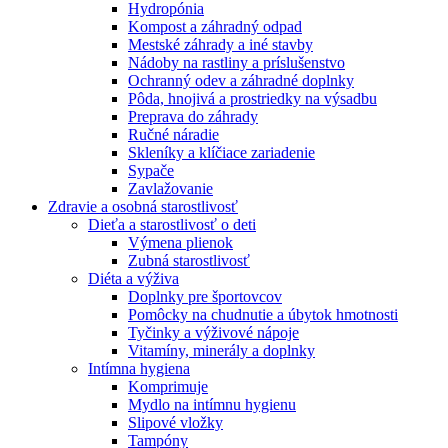
Hydropónia
Kompost a záhradný odpad
Mestské záhrady a iné stavby
Nádoby na rastliny a príslušenstvo
Ochranný odev a záhradné doplnky
Pôda, hnojivá a prostriedky na výsadbu
Preprava do záhrady
Ručné náradie
Skleníky a klíčiace zariadenie
Sypače
Zavlažovanie
Zdravie a osobná starostlivosť
Dieťa a starostlivosť o deti
Výmena plienok
Zubná starostlivosť
Diéta a výživa
Doplnky pre športovcov
Pomôcky na chudnutie a úbytok hmotnosti
Tyčinky a výživové nápoje
Vitamíny, minerály a doplnky
Intímna hygiena
Komprimuje
Mydlo na intímnu hygienu
Slipové vložky
Tampóny