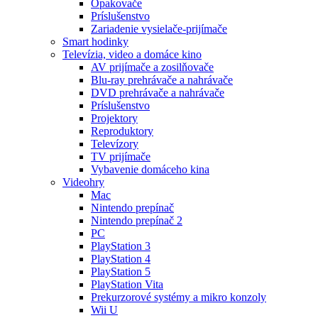
Opakovače
Príslušenstvo
Zariadenie vysielače-prijímače
Smart hodinky
Televízia, video a domáce kino
AV prijímače a zosilňovače
Blu-ray prehrávače a nahrávače
DVD prehrávače a nahrávače
Príslušenstvo
Projektory
Reproduktory
Televízory
TV prijímače
Vybavenie domáceho kina
Videohry
Mac
Nintendo prepínač
Nintendo prepínač 2
PC
PlayStation 3
PlayStation 4
PlayStation 5
PlayStation Vita
Prekurzorové systémy a mikro konzoly
Wii U