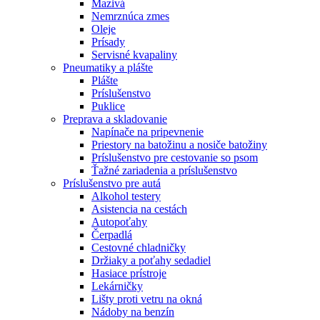
Mazivá
Nemrznúca zmes
Oleje
Prísady
Servisné kvapaliny
Pneumatiky a plášte
Plášte
Príslušenstvo
Puklice
Preprava a skladovanie
Napínače na pripevnenie
Priestory na batožinu a nosiče batožiny
Príslušenstvo pre cestovanie so psom
Ťažné zariadenia a príslušenstvo
Príslušenstvo pre autá
Alkohol testery
Asistencia na cestách
Autopoťahy
Čerpadlá
Cestovné chladničky
Držiaky a poťahy sedadiel
Hasiace prístroje
Lekárničky
Lišty proti vetru na okná
Nádoby na benzín