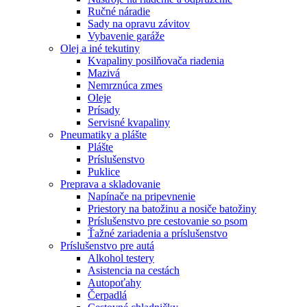
Ručné náradie
Sady na opravu závitov
Vybavenie garáže
Olej a iné tekutiny
Kvapaliny posilňovača riadenia
Mazivá
Nemrznúca zmes
Oleje
Prísady
Servisné kvapaliny
Pneumatiky a plášte
Plášte
Príslušenstvo
Puklice
Preprava a skladovanie
Napínače na pripevnenie
Priestory na batožinu a nosiče batožiny
Príslušenstvo pre cestovanie so psom
Ťažné zariadenia a príslušenstvo
Príslušenstvo pre autá
Alkohol testery
Asistencia na cestách
Autopoťahy
Čerpadlá