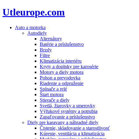
Utleurope.com
Auto a motorka
Autodiely
Alternátory
Batérie a príslušenstvo
Brzdy
Filtre
Klimatizácia interiéru
Kryty a doplnky pre karosérie
Motory a diely motora
Pohon a prevodovka
Riadenie a odpruženie
Spínače a relé
Štart motora
Stierače a diely
Svetlá, žiarovky a smerovky
Výfukové systémy a potrubia
Zapaľovanie a príslušenstvo
Diely pre karavany a náhradné diely
Čistenie, skladovanie a starostlivosť
Kúrenie, ventilácia a klimatizácia