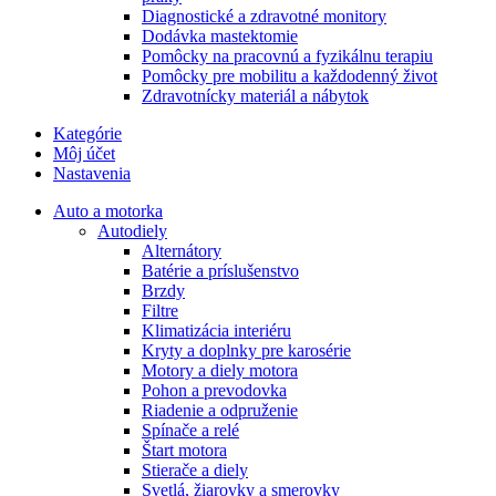
Diagnostické a zdravotné monitory
Dodávka mastektomie
Pomôcky na pracovnú a fyzikálnu terapiu
Pomôcky pre mobilitu a každodenný život
Zdravotnícky materiál a nábytok
Kategórie
Môj účet
Nastavenia
Auto a motorka
Autodiely
Alternátory
Batérie a príslušenstvo
Brzdy
Filtre
Klimatizácia interiéru
Kryty a doplnky pre karosérie
Motory a diely motora
Pohon a prevodovka
Riadenie a odpruženie
Spínače a relé
Štart motora
Stierače a diely
Svetlá, žiarovky a smerovky