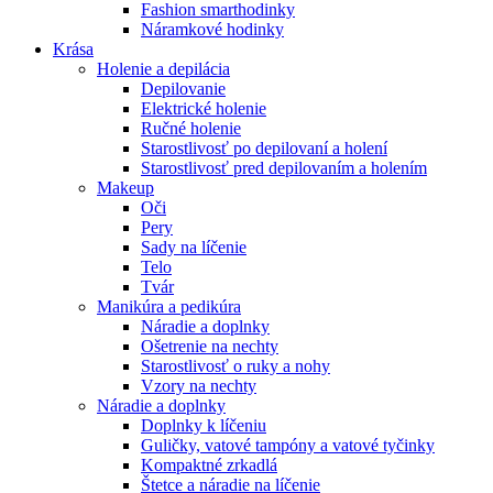
Fashion smarthodinky
Náramkové hodinky
Krása
Holenie a depilácia
Depilovanie
Elektrické holenie
Ručné holenie
Starostlivosť po depilovaní a holení
Starostlivosť pred depilovaním a holením
Makeup
Oči
Pery
Sady na líčenie
Telo
Tvár
Manikúra a pedikúra
Náradie a doplnky
Ošetrenie na nechty
Starostlivosť o ruky a nohy
Vzory na nechty
Náradie a doplnky
Doplnky k líčeniu
Guličky, vatové tampóny a vatové tyčinky
Kompaktné zrkadlá
Štetce a náradie na líčenie