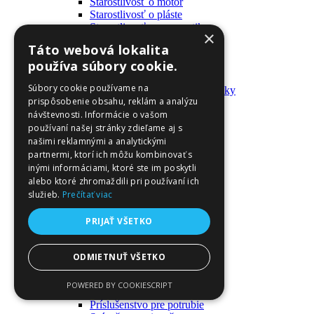
Starostlivosť o motor
Starostlivosť o pláste
Starostlivosť o pneumatiky
×
Výrobky pre fanúšikov
Táto webová lokalita
Batohy a tašky
používa súbory cookie.
Kľúčenky
Oblečenie
Súbory cookie používame na
Zmývateľné tetovačky a nálepky
prispôsobenie obsahu, reklám a analýzu
Domáci majster a nástroje
návštevnosti. Informácie o vašom
Elektrické zapojenie
Časové spínače
používaní našej stránky zdieľame aj s
Diferenciálne spínače
našimi reklamnými a analytickými
Domové zvončeky
partnermi, ktorí ich môžu kombinovať s
Elektrické káble
inými informáciami, ktoré ste im poskytli
Káble
alebo ktoré zhromaždili pri používaní ich
Káblové navijáky
služieb.
Prečítať viac
Magnetotermické krabice
Monitory napájania
PRIJAŤ VŠETKO
Nástenné dosky a rámy
Nástroje a ovládače
Podávače
ODMIETNUŤ VŠETKO
Poistky
Povrchové vedenie
POWERED BY COOKIESCRIPT
Príruby
Príslušenstvo pre potrubie