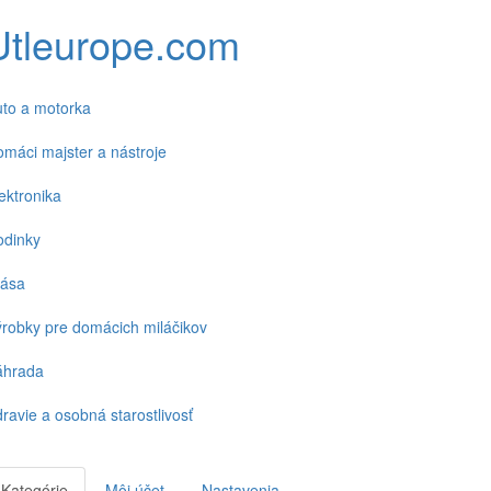
Utleurope.com
to a motorka
máci majster a nástroje
ektronika
odinky
rása
robky pre domácich miláčikov
áhrada
ravie a osobná starostlivosť
Kategórie
Môj účet
Nastavenia