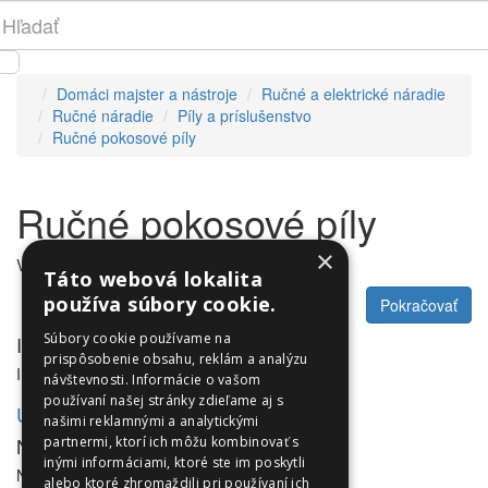
Domáci majster a nástroje
Ručné a elektrické náradie
Ručné náradie
Píly a príslušenstvo
Ručné pokosové píly
Ručné pokosové píly
×
V tejto kategórii nie sú žiadne produkty.
Táto webová lokalita
používa súbory cookie.
Pokračovať
Súbory cookie používame na
Informácie
prispôsobenie obsahu, reklám a analýzu
Informácie
návštevnosti. Informácie o vašom
používaní našej stránky zdieľame aj s
Utleurope.com
našimi reklamnými a analytickými
NewsLetter
partnermi, ktorí ich môžu kombinovať s
inými informáciami, ktoré ste im poskytli
NewsLetter
alebo ktoré zhromaždili pri používaní ich