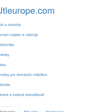
Utleurope.com
to a motorka
máci majster a nástroje
ektronika
odinky
rása
robky pre domácich miláčikov
áhrada
ravie a osobná starostlivosť
Kategórie
Môj účet
Nastavenia