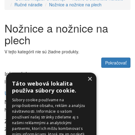
Ručné náradie
Nožnice a nožnice na plech
Nožnice a nožnice na
plech
V tejto kategórii nie sú žiadne produkty.
Pokračovať
Informácie
×
Informácie
Táto webová lokalita
používa súbory cookie.
Utleurope.com
Súbory cookie používame na
NewsLetter
prispôsobenie obsahu, reklám a analýzu
NewsLetter
návštevnosti. Informácie o vašom
používaní našej stránky zdieľame aj s
Zákaznícky servis
našimi reklamnými a analytickými
Zákaznícky servis
partnermi, ktorí ich môžu kombinovať s
inými informáciami, ktoré ste im poskytli