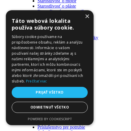
Starostlivosť o motor
Starostlivosť o pláste
Starostlivosť o pneumatiky
×
Výrobky pre fanúšikov
Táto webová lokalita
Batohy a tašky
používa súbory cookie.
Kľúčenky
Oblečenie
Súbory cookie používame na
Zmývateľné tetovačky a nálepky
prispôsobenie obsahu, reklám a analýzu
Domáci majster a nástroje
návštevnosti. Informácie o vašom
Elektrické zapojenie
Časové spínače
používaní našej stránky zdieľame aj s
Diferenciálne spínače
našimi reklamnými a analytickými
Domové zvončeky
partnermi, ktorí ich môžu kombinovať s
Elektrické káble
inými informáciami, ktoré ste im poskytli
Káble
alebo ktoré zhromaždili pri používaní ich
Káblové navijáky
služieb.
Prečítať viac
Magnetotermické krabice
Monitory napájania
PRIJAŤ VŠETKO
Nástenné dosky a rámy
Nástroje a ovládače
Podávače
ODMIETNUŤ VŠETKO
Poistky
Povrchové vedenie
POWERED BY COOKIESCRIPT
Príruby
Príslušenstvo pre potrubie