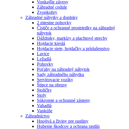
Vonkajšie závesy
Záhradné cedule
Zvonkohry
Záhradné nábytky a doplnky
2 miestne pohovky
Čističe a ochranné prostriedky na záhradný
nábytok
Dáždniky, markízy a plachtové strechy
Hojdacie kreslá
Hojdacie siete, hojdačky a príslušenstvo
Lavice
Ležadlá
Pohovky
Poťahy na záhradný nábytok
Sady záhradného nábytku
Servírovacie vozíky
Štipce na obrusy
Stoličky
Stoly
Súkromie a ochranné zásteny
Vahadlá
Vankúše
Záhradníctvo
Hnojivá a živiny pre rastliny
Hubenie škodcov a ochrana rastlín