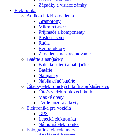
Západky a visiace zámky
Elektronika
Audio a Hi-Fi zariadenia
Gramofóny
Mikro reťazce
Prijímače a komponenty
Príslušenstvo
Rádia
Reproduktory
Zariadenia na streamovanie
Batérie a nabíjačky
Balenia batérií a nabíjačiek
Batérie
Nabíjačky
Nabíjateľné batérie
Čítačky elektronických kníh a príslušenstvo
Čítačky elektronických kníh
Mäkké obaly
Tvrdé puzdrá a kryty
Elektronika pre vozidlá
GPS
Letecká elektronika
Námorná elektronika
Fotografie a videokamery