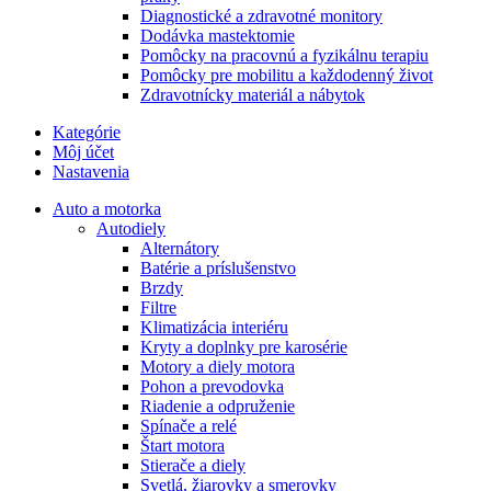
Diagnostické a zdravotné monitory
Dodávka mastektomie
Pomôcky na pracovnú a fyzikálnu terapiu
Pomôcky pre mobilitu a každodenný život
Zdravotnícky materiál a nábytok
Kategórie
Môj účet
Nastavenia
Auto a motorka
Autodiely
Alternátory
Batérie a príslušenstvo
Brzdy
Filtre
Klimatizácia interiéru
Kryty a doplnky pre karosérie
Motory a diely motora
Pohon a prevodovka
Riadenie a odpruženie
Spínače a relé
Štart motora
Stierače a diely
Svetlá, žiarovky a smerovky