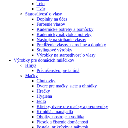
Telo
Tvár
Starostlivosť o vlasy
Doplnky na účes
Farbenie vlasov
Kadernícke potreby a pomôcky
Kadernícky nábytok a potreby
Nástroje na strihanie vlasov
Predĺženie vlasov, parochne a doplnky
Stylingové výrobky
Výrobky na starostlivosť o vlasy
Výrobky pre domácich miláčikov
Hmyz
Príslušenstvo pre taráriá
Mačky
Chuťovky
Dvere pre mačky, siete a ohrádky
Hračky
Hygiena
Jedlo
Klietky, dvere pre mačky a prepravníky
Kŕmidlá a napájadlá
Obojky, postroje a vodítka
Piesok a čistenie domácnosti
Postele, prikrývky a nábytok