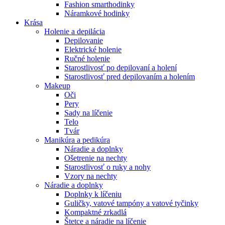
Fashion smarthodinky
Náramkové hodinky
Krása
Holenie a depilácia
Depilovanie
Elektrické holenie
Ručné holenie
Starostlivosť po depilovaní a holení
Starostlivosť pred depilovaním a holením
Makeup
Oči
Pery
Sady na líčenie
Telo
Tvár
Manikúra a pedikúra
Náradie a doplnky
Ošetrenie na nechty
Starostlivosť o ruky a nohy
Vzory na nechty
Náradie a doplnky
Doplnky k líčeniu
Guličky, vatové tampóny a vatové tyčinky
Kompaktné zrkadlá
Štetce a náradie na líčenie