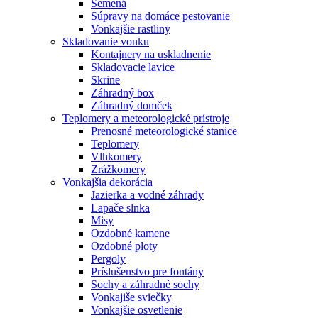
Semená
Súpravy na domáce pestovanie
Vonkajšie rastliny
Skladovanie vonku
Kontajnery na uskladnenie
Skladovacie lavice
Skrine
Záhradný box
Záhradný domček
Teplomery a meteorologické prístroje
Prenosné meteorologické stanice
Teplomery
Vlhkomery
Zrážkomery
Vonkajšia dekorácia
Jazierka a vodné záhrady
Lapače slnka
Misy
Ozdobné kamene
Ozdobné ploty
Pergoly
Príslušenstvo pre fontány
Sochy a záhradné sochy
Vonkajiše sviečky
Vonkajšie osvetlenie