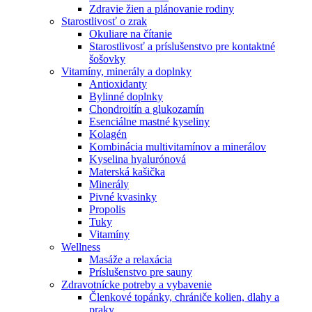
Zdravie žien a plánovanie rodiny
Starostlivosť o zrak
Okuliare na čítanie
Starostlivosť a príslušenstvo pre kontaktné
šošovky
Vitamíny, minerály a doplnky
Antioxidanty
Bylinné doplnky
Chondroitín a glukozamín
Esenciálne mastné kyseliny
Kolagén
Kombinácia multivitamínov a minerálov
Kyselina hyalurónová
Materská kašička
Minerály
Pivné kvasinky
Propolis
Tuky
Vitamíny
Wellness
Masáže a relaxácia
Príslušenstvo pre sauny
Zdravotnícke potreby a vybavenie
Členkové topánky, chrániče kolien, dlahy a
praky