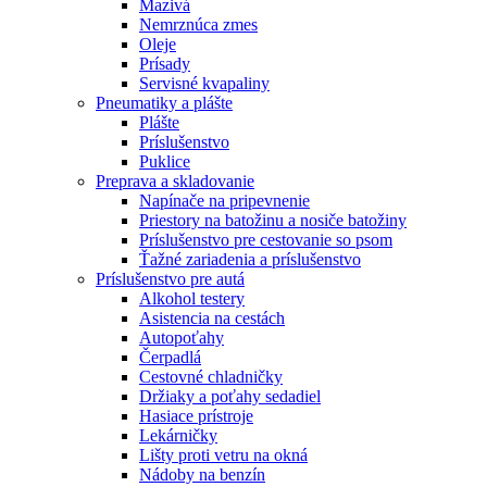
Mazivá
Nemrznúca zmes
Oleje
Prísady
Servisné kvapaliny
Pneumatiky a plášte
Plášte
Príslušenstvo
Puklice
Preprava a skladovanie
Napínače na pripevnenie
Priestory na batožinu a nosiče batožiny
Príslušenstvo pre cestovanie so psom
Ťažné zariadenia a príslušenstvo
Príslušenstvo pre autá
Alkohol testery
Asistencia na cestách
Autopoťahy
Čerpadlá
Cestovné chladničky
Držiaky a poťahy sedadiel
Hasiace prístroje
Lekárničky
Lišty proti vetru na okná
Nádoby na benzín