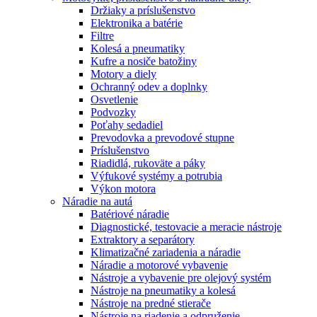
Držiaky a príslušenstvo
Elektronika a batérie
Filtre
Kolesá a pneumatiky
Kufre a nosiče batožiny
Motory a diely
Ochranný odev a doplnky
Osvetlenie
Podvozky
Poťahy sedadiel
Prevodovka a prevodové stupne
Príslušenstvo
Riadidlá, rukoväte a páky
Výfukové systémy a potrubia
Výkon motora
Náradie na autá
Batériové náradie
Diagnostické, testovacie a meracie nástroje
Extraktory a separátory
Klimatizačné zariadenia a náradie
Náradie a motorové vybavenie
Nástroje a vybavenie pre olejový systém
Nástroje na pneumatiky a kolesá
Nástroje na predné stierače
Nástroje na riadenie a odpruženie