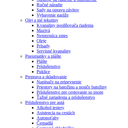
Ručné náradie
Sady na opravu závitov
Vybavenie garáže
Olej a iné tekutiny
Kvapaliny posilňovača riadenia
Mazivá
Nemrznúca zmes
Oleje
Prísady
Servisné kvapaliny
Pneumatiky a plášte
Plášte
Príslušenstvo
Puklice
Preprava a skladovanie
Napínače na pripevnenie
Priestory na batožinu a nosiče batožiny
Príslušenstvo pre cestovanie so psom
Ťažné zariadenia a príslušenstvo
Príslušenstvo pre autá
Alkohol testery
Asistencia na cestách
Autopoťahy
Čerpadlá