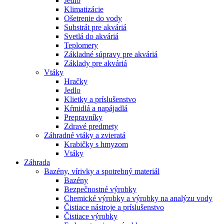
Jedlo
Klimatizácie
Ošetrenie do vody
Substrát pre akváriá
Svetlá do akváriá
Teplomery
Základné súpravy pre akváriá
Základy pre akváriá
Vtáky
Hračky
Jedlo
Klietky a príslušenstvo
Kŕmidlá a napájadlá
Prepravníky
Zdravé predmety
Záhradné vtáky a zvieratá
Krabičky s hmyzom
Vtáky
Záhrada
Bazény, vírivky a spotrebný materiál
Bazény
Bezpečnostné výrobky
Chemické výrobky a výrobky na analýzu vody
Čistiace nástroje a príslušenstvo
Čistiace výrobky