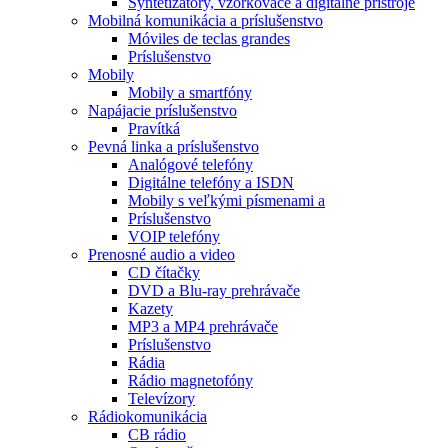
Syntetizátory, vzorkovače a digitálne prístroje
Mobilná komunikácia a príslušenstvo
Móviles de teclas grandes
Príslušenstvo
Mobily
Mobily a smartfóny
Napájacie príslušenstvo
Pravítká
Pevná linka a príslušenstvo
Analógové telefóny
Digitálne telefóny a ISDN
Mobily s veľkými písmenami a
Príslušenstvo
VOIP telefóny
Prenosné audio a video
CD čítačky
DVD a Blu-ray prehrávače
Kazety
MP3 a MP4 prehrávače
Príslušenstvo
Rádia
Rádio magnetofóny
Televízory
Rádiokomunikácia
CB rádio