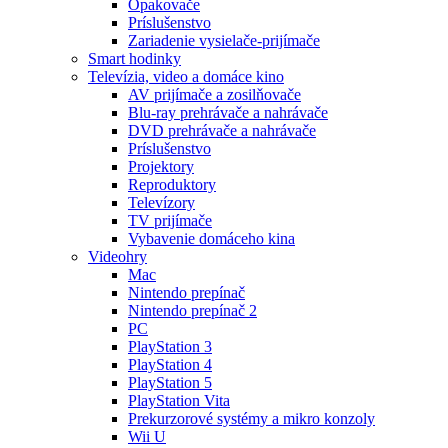
Opakovače
Príslušenstvo
Zariadenie vysielače-prijímače
Smart hodinky
Televízia, video a domáce kino
AV prijímače a zosilňovače
Blu-ray prehrávače a nahrávače
DVD prehrávače a nahrávače
Príslušenstvo
Projektory
Reproduktory
Televízory
TV prijímače
Vybavenie domáceho kina
Videohry
Mac
Nintendo prepínač
Nintendo prepínač 2
PC
PlayStation 3
PlayStation 4
PlayStation 5
PlayStation Vita
Prekurzorové systémy a mikro konzoly
Wii U