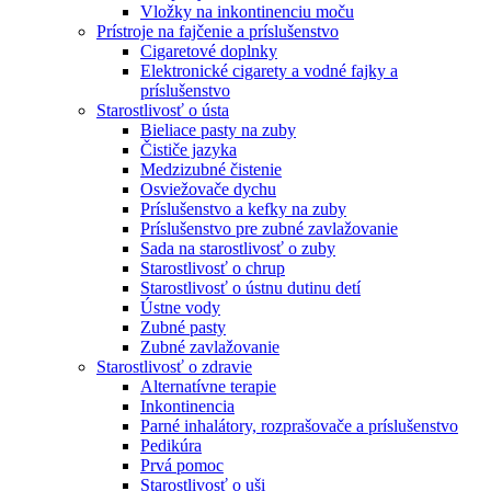
Vložky na inkontinenciu moču
Prístroje na fajčenie a príslušenstvo
Cigaretové doplnky
Elektronické cigarety a vodné fajky a
príslušenstvo
Starostlivosť o ústa
Bieliace pasty na zuby
Čističe jazyka
Medzizubné čistenie
Osviežovače dychu
Príslušenstvo a kefky na zuby
Príslušenstvo pre zubné zavlažovanie
Sada na starostlivosť o zuby
Starostlivosť o chrup
Starostlivosť o ústnu dutinu detí
Ústne vody
Zubné pasty
Zubné zavlažovanie
Starostlivosť o zdravie
Alternatívne terapie
Inkontinencia
Parné inhalátory, rozprašovače a príslušenstvo
Pedikúra
Prvá pomoc
Starostlivosť o uši