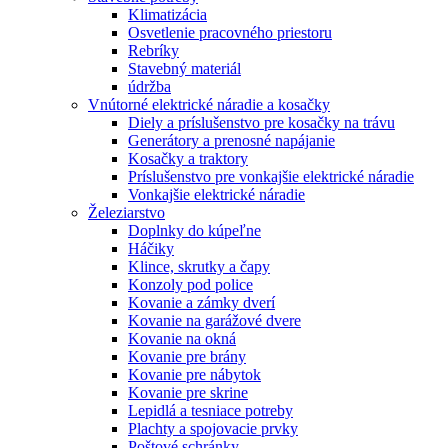
Klimatizácia
Osvetlenie pracovného priestoru
Rebríky
Stavebný materiál
údržba
Vnútorné elektrické náradie a kosačky
Diely a príslušenstvo pre kosačky na trávu
Generátory a prenosné napájanie
Kosačky a traktory
Príslušenstvo pre vonkajšie elektrické náradie
Vonkajšie elektrické náradie
Železiarstvo
Doplnky do kúpeľne
Háčiky
Klince, skrutky a čapy
Konzoly pod police
Kovanie a zámky dverí
Kovanie na garážové dvere
Kovanie na okná
Kovanie pre brány
Kovanie pre nábytok
Kovanie pre skrine
Lepidlá a tesniace potreby
Plachty a spojovacie prvky
Poštové schránky