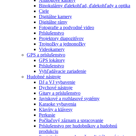
Analógové kamery
Binokulárny ďalekohľad, ďalekohľady a optika
Ciele
Digitálne kamery
Digitálne rámy
Fotografie a podvodné video
Príslušenstvo
Projektory diapozitívov
Trojnožky a jednonožky
Videokamery
GPS a príslušenstvo
GPS lokátory
Príslušenstvo
Vyhľadávacie zariadenie
Hudobné nástroje
DJ a VJ vybavenie
Dychové nástroje
Gitary a príslušenstvo
Javiskové a rozhlasové systémy
Karaoke vybavenia
Klavíry a klávesy
Perkusie
Počítačový záznam a spracovanie
Príslušenstvo pre hudobníkov a hudobnú
produkciu