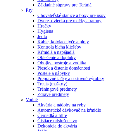
Základné súpravy pre Teráriá
Psy
Chovateľské stanice a boxy pre psov
Dvere, dvierka pre mačky a rampy
Hračky
Hygiena
Jedlo
Káble, kotviace tyče a ploty
Kontrola blcha kliešťov
Kŕmidlá a napájadlá
Oblečenie a doplnky
Obojky, postroje a vodítka
Piesok a čistenie domácnosti
Postele a nábytky
Prepravné tašky a cestovné výrobky
Treats (maškrty)
Tréningové predmety
Zdravé predmety
Vodné
Akvária a nádoby na ryby
Automatické dávkovač na kŕmidlo
Čerpadlá a filtre
Čistiace príslušenstvo
Dekorácia do akvária