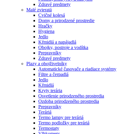
Zdravé predmety
Malé zvieratá
Cvičné kolesá
Domy a prirodzené prostredie
Hračky
Hygiena
Jedlo
Kŕmidlá a napájadlá
Obojky, postroje a vodítka
Prepravníky
Zdravé predmety
Plazy a obojživelníky
Automatické časovače a riadiace systémy
Filtre a čerpadlá
Jedlo
Kŕmidlá
Kryty terária
Osvetlenie prirodzeného prostredia
Ozdoba prirodzeného prostredia
Prepravníky
Teráriá
Termo lampy pre teráriá
Termo podložky pre teráriá
Termostaty
Vlhkomery