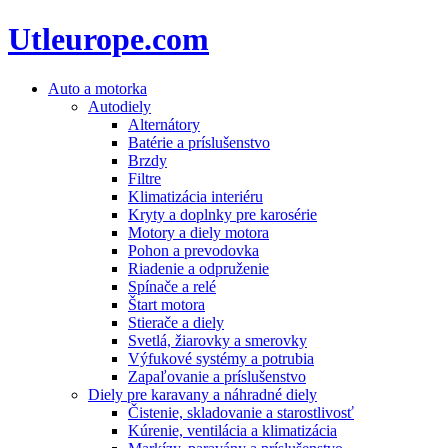
Utleurope.com
Auto a motorka
Autodiely
Alternátory
Batérie a príslušenstvo
Brzdy
Filtre
Klimatizácia interiéru
Kryty a doplnky pre karosérie
Motory a diely motora
Pohon a prevodovka
Riadenie a odpruženie
Spínače a relé
Štart motora
Stierače a diely
Svetlá, žiarovky a smerovky
Výfukové systémy a potrubia
Zapaľovanie a príslušenstvo
Diely pre karavany a náhradné diely
Čistenie, skladovanie a starostlivosť
Kúrenie, ventilácia a klimatizácia