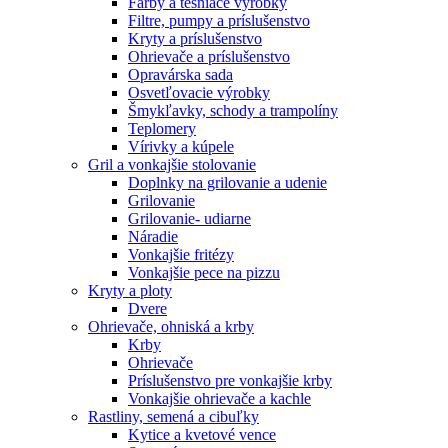
Farby a tesniace výrobky
Filtre, pumpy a príslušenstvo
Kryty a príslušenstvo
Ohrievače a príslušenstvo
Opravárska sada
Osvetľovacie výrobky
Šmykľavky, schody a trampolíny
Teplomery
Vírivky a kúpele
Gril a vonkajšie stolovanie
Doplnky na grilovanie a udenie
Grilovanie
Grilovanie- udiarne
Náradie
Vonkajšie fritézy
Vonkajšie pece na pizzu
Kryty a ploty
Dvere
Ohrievače, ohniská a krby
Krby
Ohrievače
Príslušenstvo pre vonkajšie krby
Vonkajšie ohrievače a kachle
Rastliny, semená a cibuľky
Kytice a kvetové vence