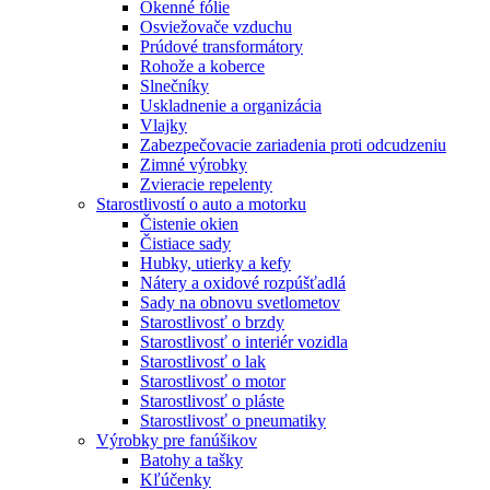
Okenné fólie
Osviežovače vzduchu
Prúdové transformátory
Rohože a koberce
Slnečníky
Uskladnenie a organizácia
Vlajky
Zabezpečovacie zariadenia proti odcudzeniu
Zimné výrobky
Zvieracie repelenty
Starostlivostí o auto a motorku
Čistenie okien
Čistiace sady
Hubky, utierky a kefy
Nátery a oxidové rozpúšťadlá
Sady na obnovu svetlometov
Starostlivosť o brzdy
Starostlivosť o interiér vozidla
Starostlivosť o lak
Starostlivosť o motor
Starostlivosť o pláste
Starostlivosť o pneumatiky
Výrobky pre fanúšikov
Batohy a tašky
Kľúčenky