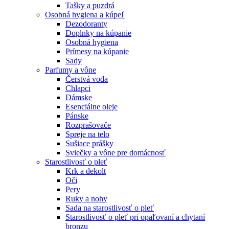
Tašky a puzdrá
Osobná hygiena a kúpeľ
Dezodoranty
Doplnky na kúpanie
Osobná hygiena
Prímesy na kúpanie
Sady
Parfumy a vône
Čerstvá voda
Chlapci
Dámske
Esenciálne oleje
Pánske
Rozprašovače
Spreje na telo
Sušiace prášky
Sviečky a vône pre domácnosť
Starostlivosť o pleť
Krk a dekolt
Oči
Pery
Ruky a nohy
Sada na starostlivosť o pleť
Starostlivosť o pleť pri opaľovaní a chytaní
bronzu