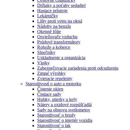
Cestovné chladničky
Držiaky a poťahy sedadiel
Hasiace prístroje
Lekárničky
Lišty proti vetru na okná
Nádoby na benzín
Okenné fólie
Osviežovače vzduchu
Prúdové transformátory
Rohože a koberce
Slnečníky
Uskladnenie a organizácia
Vlajky
Zabezpečovacie zariadenia proti odcudzeniu
Zimné výrobky
Zvieracie repelenty
Starostlivostí o auto a motorku
Čistenie okien
Čistiace sady
Hubky, utierky a kefy
Nátery a oxidové rozpúšťadlá
Sady na obnovu svetlometov
Starostlivosť o brzdy
Starostlivosť o interiér vozidla
Starostlivosť o lak