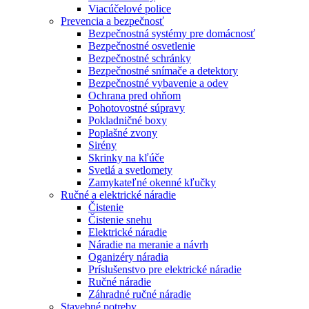
Viacúčelové police
Prevencia a bezpečnosť
Bezpečnostná systémy pre domácnosť
Bezpečnostné osvetlenie
Bezpečnostné schránky
Bezpečnostné snímače a detektory
Bezpečnostné vybavenie a odev
Ochrana pred ohňom
Pohotovostné súpravy
Pokladničné boxy
Poplašné zvony
Sirény
Skrinky na kľúče
Svetlá a svetlomety
Zamykateľné okenné kľučky
Ručné a elektrické náradie
Čistenie
Čistenie snehu
Elektrické náradie
Náradie na meranie a návrh
Oganizéry náradia
Príslušenstvo pre elektrické náradie
Ručné náradie
Záhradné ručné náradie
Stavebné potreby