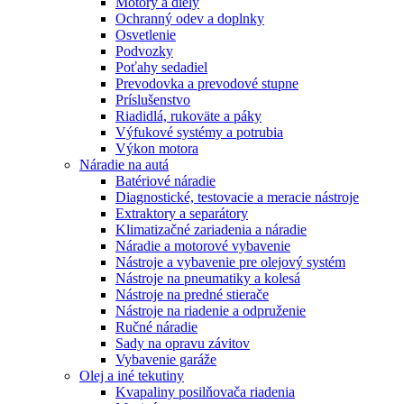
Motory a diely
Ochranný odev a doplnky
Osvetlenie
Podvozky
Poťahy sedadiel
Prevodovka a prevodové stupne
Príslušenstvo
Riadidlá, rukoväte a páky
Výfukové systémy a potrubia
Výkon motora
Náradie na autá
Batériové náradie
Diagnostické, testovacie a meracie nástroje
Extraktory a separátory
Klimatizačné zariadenia a náradie
Náradie a motorové vybavenie
Nástroje a vybavenie pre olejový systém
Nástroje na pneumatiky a kolesá
Nástroje na predné stierače
Nástroje na riadenie a odpruženie
Ručné náradie
Sady na opravu závitov
Vybavenie garáže
Olej a iné tekutiny
Kvapaliny posilňovača riadenia