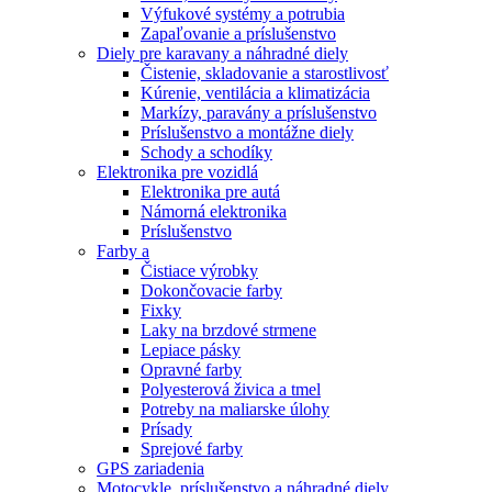
Výfukové systémy a potrubia
Zapaľovanie a príslušenstvo
Diely pre karavany a náhradné diely
Čistenie, skladovanie a starostlivosť
Kúrenie, ventilácia a klimatizácia
Markízy, paravány a príslušenstvo
Príslušenstvo a montážne diely
Schody a schodíky
Elektronika pre vozidlá
Elektronika pre autá
Námorná elektronika
Príslušenstvo
Farby a
Čistiace výrobky
Dokončovacie farby
Fixky
Laky na brzdové strmene
Lepiace pásky
Opravné farby
Polyesterová živica a tmel
Potreby na maliarske úlohy
Prísady
Sprejové farby
GPS zariadenia
Motocykle, príslušenstvo a náhradné diely