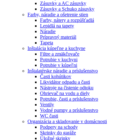
Zásuvky a AC zásuvky
Zásuvky a Schuko zásuvky
Farby, náradie a ošetrenie stien
Farby, nátery a rozpúšťadlá
Lepidlá na tapety
Náradie
Prípravný materiál
Tapeta
Inštalácia kúpeľne a kuchyne
Filtre a zmäkčovače
Potrubie v kuchyni
Potrubie v kúpeľni
Inštalatérske náradie a príslušenstvo
Časti kohútikov
Likvidátor odpadu a časti
Nástroje na čistenie odtoku
Ohrievač na vodu a diely
Potrubie, časti a príslušenstvo
Ventily
Vodné pumpy a príslušenstvo
WC časti
Organizácia a skladovanie v domácnosti
Podpery na schody
Skrinky do garáže
Úložné skrinky