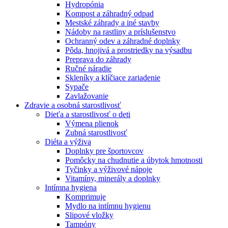
Hydropónia
Kompost a záhradný odpad
Mestské záhrady a iné stavby
Nádoby na rastliny a príslušenstvo
Ochranný odev a záhradné doplnky
Pôda, hnojivá a prostriedky na výsadbu
Preprava do záhrady
Ručné náradie
Skleníky a klíčiace zariadenie
Sypače
Zavlažovanie
Zdravie a osobná starostlivosť
Dieťa a starostlivosť o deti
Výmena plienok
Zubná starostlivosť
Diéta a výživa
Doplnky pre športovcov
Pomôcky na chudnutie a úbytok hmotnosti
Tyčinky a výživové nápoje
Vitamíny, minerály a doplnky
Intímna hygiena
Komprimuje
Mydlo na intímnu hygienu
Slipové vložky
Tampóny