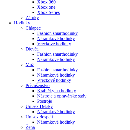
Xbox 360
Xbox one
Xbox Series
Záruky
Hodinky
Chlapec
Fashion smarthodinky
Náramkové hodinky
Vreckové hodinky
Dievča
Fashion smarthodinky
Náramkové hodinky
Muž
Fashion smarthodinky
Náramkové hodinky
Vreckové hodinky
Príslušenstvo
Krabičky na hodinky
Nástroje a opravárske sady
Postroje
Unisex Detský
Náramkové hodinky
Unisex dospelí
Náramkové hodinky
Žena