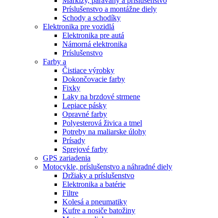
Markízy, paravány a príslušenstvo
Príslušenstvo a montážne diely
Schody a schodíky
Elektronika pre vozidlá
Elektronika pre autá
Námorná elektronika
Príslušenstvo
Farby a
Čistiace výrobky
Dokončovacie farby
Fixky
Laky na brzdové strmene
Lepiace pásky
Opravné farby
Polyesterová živica a tmel
Potreby na maliarske úlohy
Prísady
Sprejové farby
GPS zariadenia
Motocykle, príslušenstvo a náhradné diely
Držiaky a príslušenstvo
Elektronika a batérie
Filtre
Kolesá a pneumatiky
Kufre a nosiče batožiny