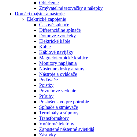
Oblečenie
Zmývateľné tetovačky a nálepky
Domáci majster a nástroje
Elektrické zapojenie
Časové spínače
Diferenciálne spínače
Domové zvončeky
Elektrické káble
Káble
Káblové navijáky
Magnetotermické krabice
Monitory napájania
Nástenné dosky a rámy
Nástroje a ovládače
Podávače
Poistky
Povrchové vedenie
Príruby
Príslušenstvo pre potrubie
Spínače a stmievače
Terminály a súpravy
Transformátory
Vnútorné telefóny
Zapustené nástenné svietidlá
Zásuvky