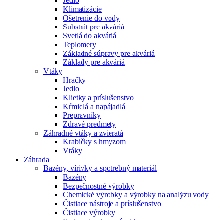
Jedlo
Klimatizácie
Ošetrenie do vody
Substrát pre akváriá
Svetlá do akváriá
Teplomery
Základné súpravy pre akváriá
Základy pre akváriá
Vtáky
Hračky
Jedlo
Klietky a príslušenstvo
Kŕmidlá a napájadlá
Prepravníky
Zdravé predmety
Záhradné vtáky a zvieratá
Krabičky s hmyzom
Vtáky
Záhrada
Bazény, vírivky a spotrebný materiál
Bazény
Bezpečnostné výrobky
Chemické výrobky a výrobky na analýzu vody
Čistiace nástroje a príslušenstvo
Čistiace výrobky