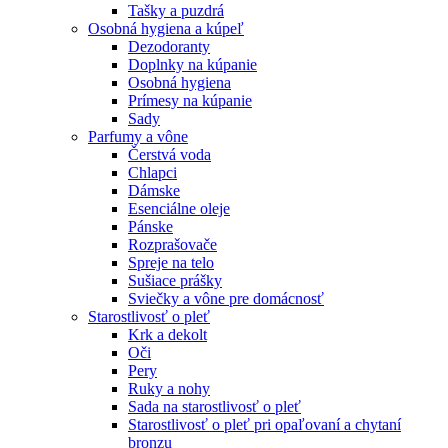
Tašky a puzdrá
Osobná hygiena a kúpeľ
Dezodoranty
Doplnky na kúpanie
Osobná hygiena
Prímesy na kúpanie
Sady
Parfumy a vône
Čerstvá voda
Chlapci
Dámske
Esenciálne oleje
Pánske
Rozprašovače
Spreje na telo
Sušiace prášky
Sviečky a vône pre domácnosť
Starostlivosť o pleť
Krk a dekolt
Oči
Pery
Ruky a nohy
Sada na starostlivosť o pleť
Starostlivosť o pleť pri opaľovaní a chytaní
bronzu