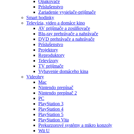
Opakovače
Príslušenstvo
Zariadenie vysielače-prijímače
Smart hodinky
Televízia, video a domáce kino
AV prijímače a zosilňovače
Blu-ray prehrávače a nahrávače
DVD prehrávače a nahrávače
Príslušenstvo
Projektory
Reproduktory
Televízory
TV prijímače
Vybavenie domáceho kina
Videohry
Mac
Nintendo prepínač
Nintendo prepínač 2
PC
PlayStation 3
PlayStation 4
PlayStation 5
PlayStation Vita
Prekurzorové systémy a mikro konzoly
Wii U