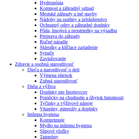
Hydropónia
Kompost a záhradný odpad
Mestské záhrady a iné stavby
Nádoby na rastliny a príslušenstvo
Ochranný odev a záhradné doplnky
Pôda, hnojivá a prostriedky na výsadbu
Preprava do záhrady
Ručné náradie
Skleníky a klíčiace zariadenie
Sypače
Zavlažovanie
Zdravie a osobná starostlivosť
Dieťa a starostlivosť o deti
Výmena plienok
Zubná starostlivosť
Diéta a výživa
Doplnky pre športovcov
Pomôcky na chudnutie a úbytok hmotnosti
Tyčinky a výživové nápoje
Vitamíny, minerály a doplnky
Intímna hygiena
Komprimuje
Mydlo na intímnu hygienu
Slipové vložky
Tampóny