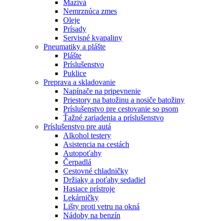
Mazivá
Nemrznúca zmes
Oleje
Prísady
Servisné kvapaliny
Pneumatiky a plášte
Plášte
Príslušenstvo
Puklice
Preprava a skladovanie
Napínače na pripevnenie
Priestory na batožinu a nosiče batožiny
Príslušenstvo pre cestovanie so psom
Ťažné zariadenia a príslušenstvo
Príslušenstvo pre autá
Alkohol testery
Asistencia na cestách
Autopoťahy
Čerpadlá
Cestovné chladničky
Držiaky a poťahy sedadiel
Hasiace prístroje
Lekárničky
Lišty proti vetru na okná
Nádoby na benzín