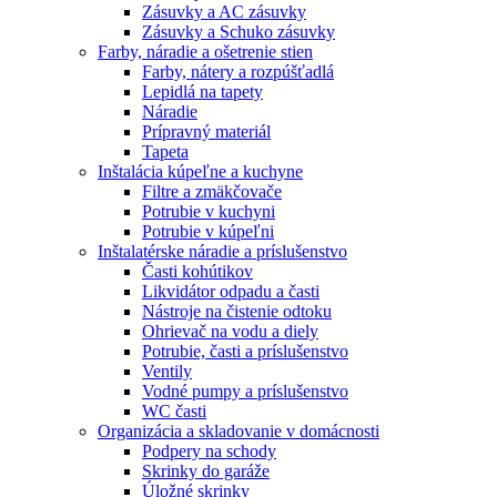
Zásuvky a AC zásuvky
Zásuvky a Schuko zásuvky
Farby, náradie a ošetrenie stien
Farby, nátery a rozpúšťadlá
Lepidlá na tapety
Náradie
Prípravný materiál
Tapeta
Inštalácia kúpeľne a kuchyne
Filtre a zmäkčovače
Potrubie v kuchyni
Potrubie v kúpeľni
Inštalatérske náradie a príslušenstvo
Časti kohútikov
Likvidátor odpadu a časti
Nástroje na čistenie odtoku
Ohrievač na vodu a diely
Potrubie, časti a príslušenstvo
Ventily
Vodné pumpy a príslušenstvo
WC časti
Organizácia a skladovanie v domácnosti
Podpery na schody
Skrinky do garáže
Úložné skrinky