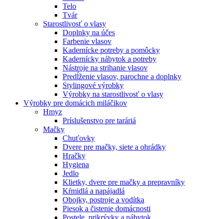
Telo
Tvár
Starostlivosť o vlasy
Doplnky na účes
Farbenie vlasov
Kadernícke potreby a pomôcky
Kadernícky nábytok a potreby
Nástroje na strihanie vlasov
Predĺženie vlasov, parochne a doplnky
Stylingové výrobky
Výrobky na starostlivosť o vlasy
Výrobky pre domácich miláčikov
Hmyz
Príslušenstvo pre taráriá
Mačky
Chuťovky
Dvere pre mačky, siete a ohrádky
Hračky
Hygiena
Jedlo
Klietky, dvere pre mačky a prepravníky
Kŕmidlá a napájadlá
Obojky, postroje a vodítka
Piesok a čistenie domácnosti
Postele, prikrývky a nábytok