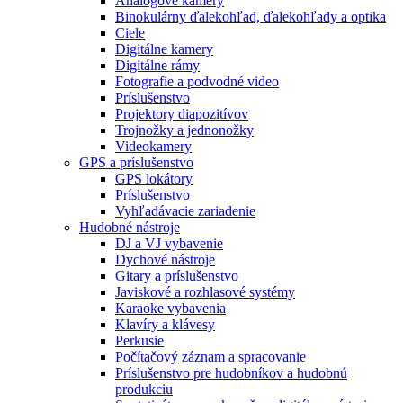
Analógové kamery
Binokulárny ďalekohľad, ďalekohľady a optika
Ciele
Digitálne kamery
Digitálne rámy
Fotografie a podvodné video
Príslušenstvo
Projektory diapozitívov
Trojnožky a jednonožky
Videokamery
GPS a príslušenstvo
GPS lokátory
Príslušenstvo
Vyhľadávacie zariadenie
Hudobné nástroje
DJ a VJ vybavenie
Dychové nástroje
Gitary a príslušenstvo
Javiskové a rozhlasové systémy
Karaoke vybavenia
Klavíry a klávesy
Perkusie
Počítačový záznam a spracovanie
Príslušenstvo pre hudobníkov a hudobnú
produkciu