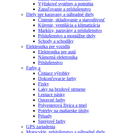
Výfukové systémy a potrubia
Zapaľovanie a príslušenstvo
Diely pre karavany a náhradné diely
Čistenie, skladovanie a starostlivosť
Kúrenie, ventilácia a klimatizácia
Markízy, paravány a príslušenstvo
Príslušenstvo a montážne diely
Schody a schodíky
Elektronika pre vozidlá
Elektronika pre autá
Námorná elektronika
Príslušenstvo
Farby a
Čistiace výrobky
Dokončovacie farby
Fixky
Laky na brzdové strmene
Lepiace pásky
Opravné farby
Polyesterová živica a tmel
Potreby na maliarske úlohy
Prísady
Sprejové farby
GPS zariadenia
Motocykle, príslušenstvo a náhradné diely