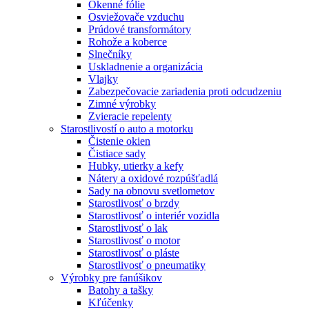
Okenné fólie
Osviežovače vzduchu
Prúdové transformátory
Rohože a koberce
Slnečníky
Uskladnenie a organizácia
Vlajky
Zabezpečovacie zariadenia proti odcudzeniu
Zimné výrobky
Zvieracie repelenty
Starostlivostí o auto a motorku
Čistenie okien
Čistiace sady
Hubky, utierky a kefy
Nátery a oxidové rozpúšťadlá
Sady na obnovu svetlometov
Starostlivosť o brzdy
Starostlivosť o interiér vozidla
Starostlivosť o lak
Starostlivosť o motor
Starostlivosť o pláste
Starostlivosť o pneumatiky
Výrobky pre fanúšikov
Batohy a tašky
Kľúčenky