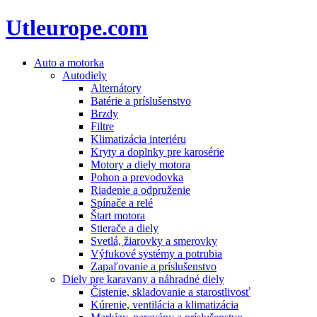
Utleurope.com
Auto a motorka
Autodiely
Alternátory
Batérie a príslušenstvo
Brzdy
Filtre
Klimatizácia interiéru
Kryty a doplnky pre karosérie
Motory a diely motora
Pohon a prevodovka
Riadenie a odpruženie
Spínače a relé
Štart motora
Stierače a diely
Svetlá, žiarovky a smerovky
Výfukové systémy a potrubia
Zapaľovanie a príslušenstvo
Diely pre karavany a náhradné diely
Čistenie, skladovanie a starostlivosť
Kúrenie, ventilácia a klimatizácia