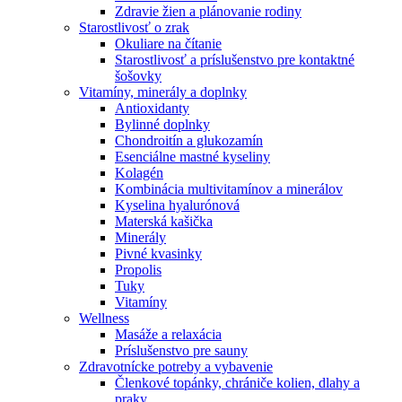
Zdravie žien a plánovanie rodiny
Starostlivosť o zrak
Okuliare na čítanie
Starostlivosť a príslušenstvo pre kontaktné
šošovky
Vitamíny, minerály a doplnky
Antioxidanty
Bylinné doplnky
Chondroitín a glukozamín
Esenciálne mastné kyseliny
Kolagén
Kombinácia multivitamínov a minerálov
Kyselina hyalurónová
Materská kašička
Minerály
Pivné kvasinky
Propolis
Tuky
Vitamíny
Wellness
Masáže a relaxácia
Príslušenstvo pre sauny
Zdravotnícke potreby a vybavenie
Členkové topánky, chrániče kolien, dlahy a
praky