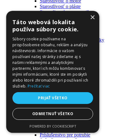
Starostlivosť o motor
Starostlivosť o pláste
Starostlivosť o pneumatiky
×
Výrobky pre fanúšikov
Táto webová lokalita
Batohy a tašky
používa súbory cookie.
Kľúčenky
Oblečenie
Súbory cookie používame na
Zmývateľné tetovačky a nálepky
prispôsobenie obsahu, reklám a analýzu
Domáci majster a nástroje
návštevnosti. Informácie o vašom
Elektrické zapojenie
Časové spínače
používaní našej stránky zdieľame aj s
Diferenciálne spínače
našimi reklamnými a analytickými
Domové zvončeky
partnermi, ktorí ich môžu kombinovať s
Elektrické káble
inými informáciami, ktoré ste im poskytli
Káble
alebo ktoré zhromaždili pri používaní ich
Káblové navijáky
služieb.
Prečítať viac
Magnetotermické krabice
Monitory napájania
PRIJAŤ VŠETKO
Nástenné dosky a rámy
Nástroje a ovládače
Podávače
ODMIETNUŤ VŠETKO
Poistky
Povrchové vedenie
POWERED BY COOKIESCRIPT
Príruby
Príslušenstvo pre potrubie