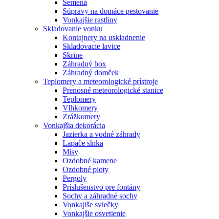
Semená
Súpravy na domáce pestovanie
Vonkajšie rastliny
Skladovanie vonku
Kontajnery na uskladnenie
Skladovacie lavice
Skrine
Záhradný box
Záhradný domček
Teplomery a meteorologické prístroje
Prenosné meteorologické stanice
Teplomery
Vlhkomery
Zrážkomery
Vonkajšia dekorácia
Jazierka a vodné záhrady
Lapače slnka
Misy
Ozdobné kamene
Ozdobné ploty
Pergoly
Príslušenstvo pre fontány
Sochy a záhradné sochy
Vonkajiše sviečky
Vonkajšie osvetlenie