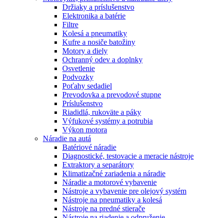
Držiaky a príslušenstvo
Elektronika a batérie
Filtre
Kolesá a pneumatiky
Kufre a nosiče batožiny
Motory a diely
Ochranný odev a doplnky
Osvetlenie
Podvozky
Poťahy sedadiel
Prevodovka a prevodové stupne
Príslušenstvo
Riadidlá, rukoväte a páky
Výfukové systémy a potrubia
Výkon motora
Náradie na autá
Batériové náradie
Diagnostické, testovacie a meracie nástroje
Extraktory a separátory
Klimatizačné zariadenia a náradie
Náradie a motorové vybavenie
Nástroje a vybavenie pre olejový systém
Nástroje na pneumatiky a kolesá
Nástroje na predné stierače
Nástroje na riadenie a odpruženie