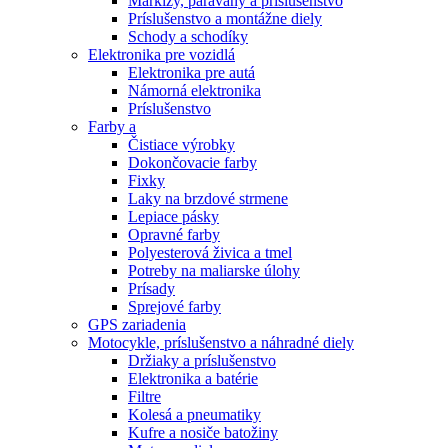
Markízy, paravány a príslušenstvo
Príslušenstvo a montážne diely
Schody a schodíky
Elektronika pre vozidlá
Elektronika pre autá
Námorná elektronika
Príslušenstvo
Farby a
Čistiace výrobky
Dokončovacie farby
Fixky
Laky na brzdové strmene
Lepiace pásky
Opravné farby
Polyesterová živica a tmel
Potreby na maliarske úlohy
Prísady
Sprejové farby
GPS zariadenia
Motocykle, príslušenstvo a náhradné diely
Držiaky a príslušenstvo
Elektronika a batérie
Filtre
Kolesá a pneumatiky
Kufre a nosiče batožiny