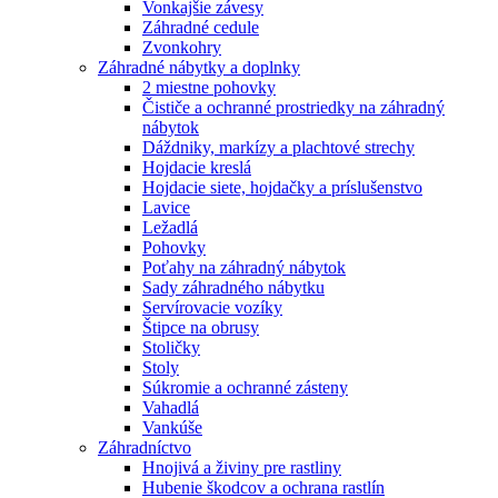
Vonkajšie závesy
Záhradné cedule
Zvonkohry
Záhradné nábytky a doplnky
2 miestne pohovky
Čističe a ochranné prostriedky na záhradný
nábytok
Dáždniky, markízy a plachtové strechy
Hojdacie kreslá
Hojdacie siete, hojdačky a príslušenstvo
Lavice
Ležadlá
Pohovky
Poťahy na záhradný nábytok
Sady záhradného nábytku
Servírovacie vozíky
Štipce na obrusy
Stoličky
Stoly
Súkromie a ochranné zásteny
Vahadlá
Vankúše
Záhradníctvo
Hnojivá a živiny pre rastliny
Hubenie škodcov a ochrana rastlín