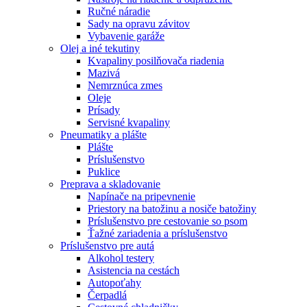
Ručné náradie
Sady na opravu závitov
Vybavenie garáže
Olej a iné tekutiny
Kvapaliny posilňovača riadenia
Mazivá
Nemrznúca zmes
Oleje
Prísady
Servisné kvapaliny
Pneumatiky a plášte
Plášte
Príslušenstvo
Puklice
Preprava a skladovanie
Napínače na pripevnenie
Priestory na batožinu a nosiče batožiny
Príslušenstvo pre cestovanie so psom
Ťažné zariadenia a príslušenstvo
Príslušenstvo pre autá
Alkohol testery
Asistencia na cestách
Autopoťahy
Čerpadlá