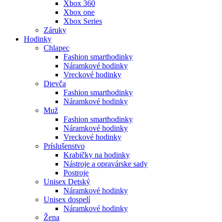
Xbox 360
Xbox one
Xbox Series
Záruky
Hodinky
Chlapec
Fashion smarthodinky
Náramkové hodinky
Vreckové hodinky
Dievča
Fashion smarthodinky
Náramkové hodinky
Muž
Fashion smarthodinky
Náramkové hodinky
Vreckové hodinky
Príslušenstvo
Krabičky na hodinky
Nástroje a opravárske sady
Postroje
Unisex Detský
Náramkové hodinky
Unisex dospelí
Náramkové hodinky
Žena