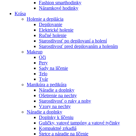
Fashion smarthodinky
Náramkové hodinky
Krása
Holenie a depilácia
Depilovanie
Elektrické holenie
Ručné holenie
Starostlivosť po depilovaní a holení
Starostlivosť pred depilovaním a holením
Makeup
Oči
Pery
Sady na líčenie
Telo
Tvár
Manikúra a pedikúra
Náradie a doplnky
Ošetrenie na nechty
Starostlivosť o ruky a nohy
Vzory na nechty
Náradie a doplnky
Doplnky k líčeniu
Guličky, vatové tampóny a vatové tyčinky
Kompaktné zrkadlá
Štetce a náradie na líčenie