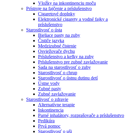
Vložky na inkontinenciu moču
Prístroje na fajčenie a príslušenstvo
Cigaretové doplnky
Elektronické cigarety a vodné fajky a
príslušenstvo
Starostlivosť o ústa
Bieliace pasty na zuby
Čističe jazyka
Medzizubné čistenie
Osviežovače dychu
Príslušenstvo a kefky na zuby
Príslušenstvo pre zubné zavlažovanie
Sada na starostlivosť o zuby
Starostlivosť o chrup
Starostlivosť o ústnu dutinu detí
Ústne vody
Zubné pasty
Zubné zavlažovanie
Starostlivosť o zdravie
Alternatívne terapie
Inkontinencia
Parné inhalátory, rozprašovače a príslušenstvo
Pedikúra
Prvá pomoc
Starostlivosť o uši