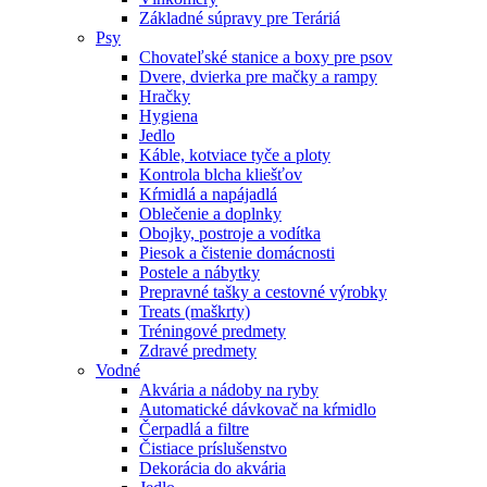
Základné súpravy pre Teráriá
Psy
Chovateľské stanice a boxy pre psov
Dvere, dvierka pre mačky a rampy
Hračky
Hygiena
Jedlo
Káble, kotviace tyče a ploty
Kontrola blcha kliešťov
Kŕmidlá a napájadlá
Oblečenie a doplnky
Obojky, postroje a vodítka
Piesok a čistenie domácnosti
Postele a nábytky
Prepravné tašky a cestovné výrobky
Treats (maškrty)
Tréningové predmety
Zdravé predmety
Vodné
Akvária a nádoby na ryby
Automatické dávkovač na kŕmidlo
Čerpadlá a filtre
Čistiace príslušenstvo
Dekorácia do akvária