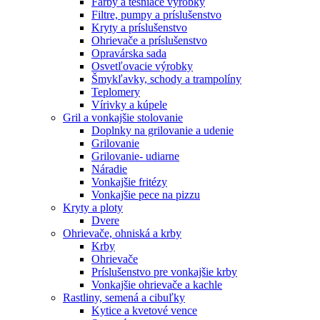
Farby a tesniace výrobky
Filtre, pumpy a príslušenstvo
Kryty a príslušenstvo
Ohrievače a príslušenstvo
Opravárska sada
Osvetľovacie výrobky
Šmykľavky, schody a trampolíny
Teplomery
Vírivky a kúpele
Gril a vonkajšie stolovanie
Doplnky na grilovanie a udenie
Grilovanie
Grilovanie- udiarne
Náradie
Vonkajšie fritézy
Vonkajšie pece na pizzu
Kryty a ploty
Dvere
Ohrievače, ohniská a krby
Krby
Ohrievače
Príslušenstvo pre vonkajšie krby
Vonkajšie ohrievače a kachle
Rastliny, semená a cibuľky
Kytice a kvetové vence