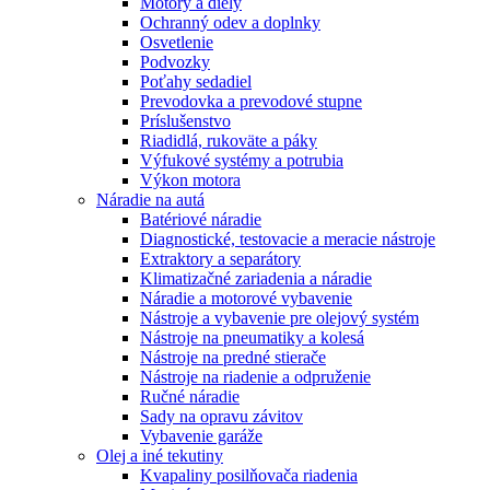
Motory a diely
Ochranný odev a doplnky
Osvetlenie
Podvozky
Poťahy sedadiel
Prevodovka a prevodové stupne
Príslušenstvo
Riadidlá, rukoväte a páky
Výfukové systémy a potrubia
Výkon motora
Náradie na autá
Batériové náradie
Diagnostické, testovacie a meracie nástroje
Extraktory a separátory
Klimatizačné zariadenia a náradie
Náradie a motorové vybavenie
Nástroje a vybavenie pre olejový systém
Nástroje na pneumatiky a kolesá
Nástroje na predné stierače
Nástroje na riadenie a odpruženie
Ručné náradie
Sady na opravu závitov
Vybavenie garáže
Olej a iné tekutiny
Kvapaliny posilňovača riadenia