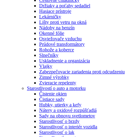
Cestovné chladničky
Držiaky a poťahy sedadiel
Hasiace prístroje
Lekárničky
Lišty proti vetru na okná
Nádoby na benzín
Okenné fólie
Osviežovače vzduchu
Prúdové transformátory
Rohože a koberce
Slnečníky
Uskladnenie a organizácia
Vlajky
Zabezpečovacie zariadenia proti odcudzeniu
Zimné výrobky
Zvieracie repelenty
Starostlivostí o auto a motorku
Čistenie okien
Čistiace sady
Hubky, utierky a kefy
Nátery a oxidové rozpúšťadlá
Sady na obnovu svetlometov
Starostlivosť o brzdy
Starostlivosť o interiér vozidla
Starostlivosť o lak