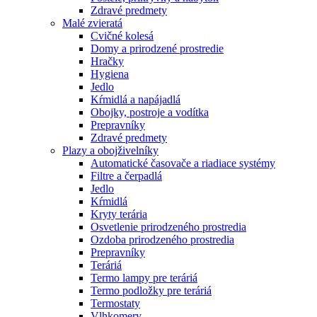
Zdravé predmety
Malé zvieratá
Cvičné kolesá
Domy a prirodzené prostredie
Hračky
Hygiena
Jedlo
Kŕmidlá a napájadlá
Obojky, postroje a vodítka
Prepravníky
Zdravé predmety
Plazy a obojživelníky
Automatické časovače a riadiace systémy
Filtre a čerpadlá
Jedlo
Kŕmidlá
Kryty terária
Osvetlenie prirodzeného prostredia
Ozdoba prirodzeného prostredia
Prepravníky
Teráriá
Termo lampy pre teráriá
Termo podložky pre teráriá
Termostaty
Vlhkomery