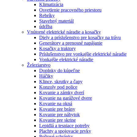
Klimatizácia
Osvetlenie pracovného priestoru
Rebríky
Stavebný materiál
údržba
Vnútorné elektrické náradie a kosačky
Diely a príslušenstvo pre kosačky na trávu
Generátory a prenosné napájanie
Kosačky a traktory
Príslušenstvo pre vonkajšie elektrické náradie
Vonkajšie elektrické náradie
Železiarstvo
Doplnky do kúpeľne
Háčiky
Klince, skrutky a čapy
Konzoly pod police
Kovanie a zámky dverí
Kovanie na garážové dvere
Kovanie na okná
Kovanie pre brány
Kovanie pre nábytok
Kovanie pre skrine
Lepidlá a tesniace potreby
Plachty a spojovacie prvky
Poštové schránky