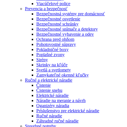
Viacúčelové police
Prevencia a bezpečnosť
Bezpečnostná systémy pre domácnosť
Bezpečnostné osvetlenie
Bezpečnostné schránky
Bezpečnostné snímače a detektory
Bezpečnostné vybavenie a odev
Ochrana pred ohňom
Pohotovostné súpravy
Pokladničné boxy
Poplašné zvony
Sirény
Skrinky na kľúče
Svetlá a svetlomety
Zamykateľné okenné kľučky
Ručné a elektrické náradie
Čistenie
Čistenie snehu
Elektrické náradie
Náradie na meranie a návrh
Oganizéry náradia
Príslušenstvo pre elektrické náradie
Ručné náradie
Záhradné ručné náradie
Stavebné potreby