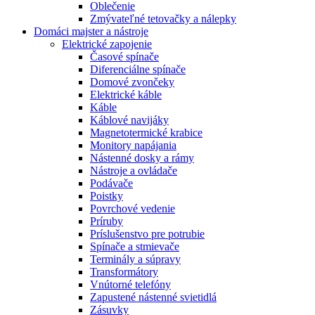
Oblečenie
Zmývateľné tetovačky a nálepky
Domáci majster a nástroje
Elektrické zapojenie
Časové spínače
Diferenciálne spínače
Domové zvončeky
Elektrické káble
Káble
Káblové navijáky
Magnetotermické krabice
Monitory napájania
Nástenné dosky a rámy
Nástroje a ovládače
Podávače
Poistky
Povrchové vedenie
Príruby
Príslušenstvo pre potrubie
Spínače a stmievače
Terminály a súpravy
Transformátory
Vnútorné telefóny
Zapustené nástenné svietidlá
Zásuvky