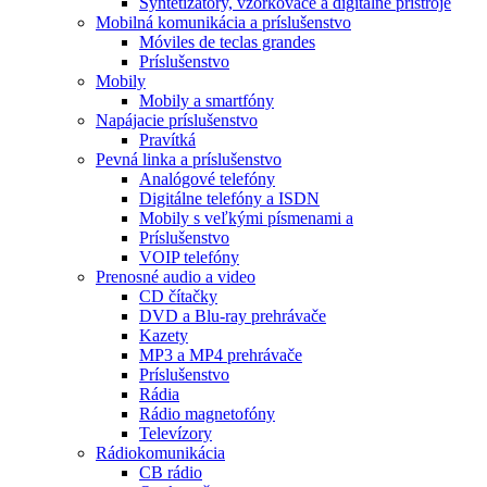
Syntetizátory, vzorkovače a digitálne prístroje
Mobilná komunikácia a príslušenstvo
Móviles de teclas grandes
Príslušenstvo
Mobily
Mobily a smartfóny
Napájacie príslušenstvo
Pravítká
Pevná linka a príslušenstvo
Analógové telefóny
Digitálne telefóny a ISDN
Mobily s veľkými písmenami a
Príslušenstvo
VOIP telefóny
Prenosné audio a video
CD čítačky
DVD a Blu-ray prehrávače
Kazety
MP3 a MP4 prehrávače
Príslušenstvo
Rádia
Rádio magnetofóny
Televízory
Rádiokomunikácia
CB rádio