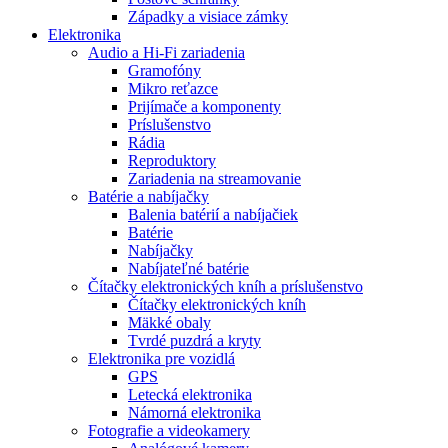
Západky a visiace zámky
Elektronika
Audio a Hi-Fi zariadenia
Gramofóny
Mikro reťazce
Prijímače a komponenty
Príslušenstvo
Rádia
Reproduktory
Zariadenia na streamovanie
Batérie a nabíjačky
Balenia batérií a nabíjačiek
Batérie
Nabíjačky
Nabíjateľné batérie
Čítačky elektronických kníh a príslušenstvo
Čítačky elektronických kníh
Mäkké obaly
Tvrdé puzdrá a kryty
Elektronika pre vozidlá
GPS
Letecká elektronika
Námorná elektronika
Fotografie a videokamery