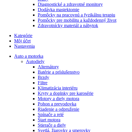
Diagnostické a zdravotné monitory
Dodávka mastektomie
Pomôcky na pracovnú a fyzikálnu terapiu
Pomôcky pre mobilitu a každodenný život
Zdravotnícky materiál a nábytok
Kategórie
Môj účet
Nastavenia
Auto a motorka
Autodiely
Alternátory
Batérie a príslušenstvo
Brzdy
Filtre
Klimatizácia interiéru
Kryty a doplnky pre karosérie
Motory a diely motora
Pohon a prevodovka
Riadenie a odpruženie
Spínače a relé
Štart motora
Stierače a diely
Svetlá, žiarovky a smerovky