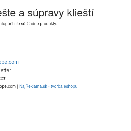
ešte a súpravy klieští
kategórii nie sú žiadne produkty.
rope.com
etter
ter
rope.com |
NajReklama.sk - tvorba eshopu