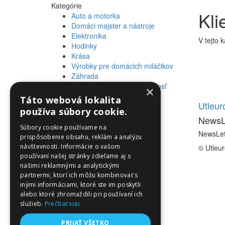
Kategórie
Kli
Auto a motorka
Domáci majster a nástroje
Elektronika
V tejto 
Hodinky
Krása
Výrobky pre domácich miláčikov
Záhrada
Zdravie a osobná starostlivosť
×
Táto webová lokalita
Informácie
Utleu
používa súbory cookie.
NewsL
Informácie
Súbory cookie používame na
NewsLet
prispôsobenie obsahu, reklám a analýzu
návštevnosti. Informácie o vašom
© Utleu
používaní našej stránky zdieľame aj s
našimi reklamnými a analytickými
partnermi, ktorí ich môžu kombinovať s
inými informáciami, ktoré ste im poskytli
alebo ktoré zhromaždili pri používaní ich
služieb.
Prečítať viac
PRIJAŤ VŠETKO