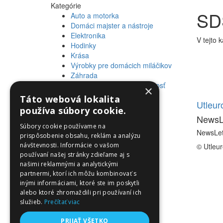
Kategórie
SDS
Auto a motorka
Domáci majster a nástroje
Elektronika
V tejto 
Hodinky
Krása
Výrobky pre domácich miláčikov
Záhrada
Zdravie a osobná starostlivosť
×
Táto webová lokalita
Informácie
Utleu
používa súbory cookie.
NewsL
Informácie
Súbory cookie používame na
NewsLet
prispôsobenie obsahu, reklám a analýzu
návštevnosti. Informácie o vašom
© Utleu
používaní našej stránky zdieľame aj s
našimi reklamnými a analytickými
partnermi, ktorí ich môžu kombinovať s
inými informáciami, ktoré ste im poskytli
alebo ktoré zhromaždili pri používaní ich
služieb.
Prečítať viac
PRIJAŤ VŠETKO