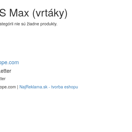
 Max (vrtáky)
kategórii nie sú žiadne produkty.
rope.com
etter
ter
rope.com |
NajReklama.sk - tvorba eshopu