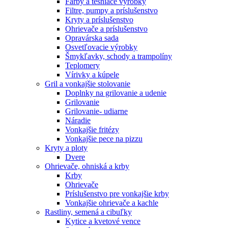
Farby a tesniace výrobky
Filtre, pumpy a príslušenstvo
Kryty a príslušenstvo
Ohrievače a príslušenstvo
Opravárska sada
Osvetľovacie výrobky
Šmykľavky, schody a trampolíny
Teplomery
Vírivky a kúpele
Gril a vonkajšie stolovanie
Doplnky na grilovanie a udenie
Grilovanie
Grilovanie- udiarne
Náradie
Vonkajšie fritézy
Vonkajšie pece na pizzu
Kryty a ploty
Dvere
Ohrievače, ohniská a krby
Krby
Ohrievače
Príslušenstvo pre vonkajšie krby
Vonkajšie ohrievače a kachle
Rastliny, semená a cibuľky
Kytice a kvetové vence