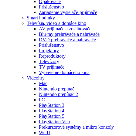
Opakovače
Príslušenstvo
Zariadenie vysielače-prijímače
Smart hodinky
Televízia, video a domáce kino
AV prijímače a zosilňovače
Blu-ray prehrávače a nahrávače
DVD prehrávače a nahrávače
Príslušenstvo
Projektory
Reproduktory
Televízory
TV prijímače
Vybavenie domáceho kina
Videohry
Mac
Nintendo prepínač
Nintendo prepínač 2
PC
PlayStation 3
PlayStation 4
PlayStation 5
PlayStation Vita
Prekurzorové systémy a mikro konzoly
Wii U