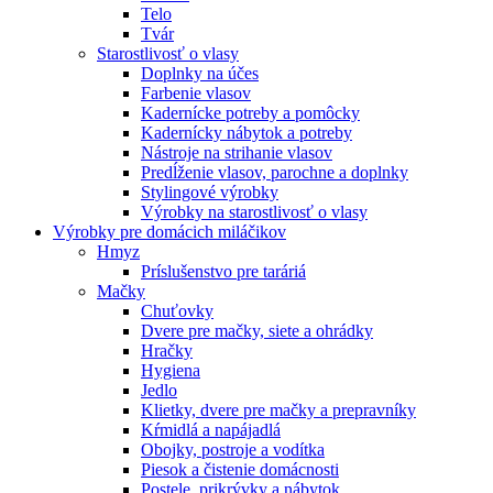
Telo
Tvár
Starostlivosť o vlasy
Doplnky na účes
Farbenie vlasov
Kadernícke potreby a pomôcky
Kadernícky nábytok a potreby
Nástroje na strihanie vlasov
Predĺženie vlasov, parochne a doplnky
Stylingové výrobky
Výrobky na starostlivosť o vlasy
Výrobky pre domácich miláčikov
Hmyz
Príslušenstvo pre taráriá
Mačky
Chuťovky
Dvere pre mačky, siete a ohrádky
Hračky
Hygiena
Jedlo
Klietky, dvere pre mačky a prepravníky
Kŕmidlá a napájadlá
Obojky, postroje a vodítka
Piesok a čistenie domácnosti
Postele, prikrývky a nábytok