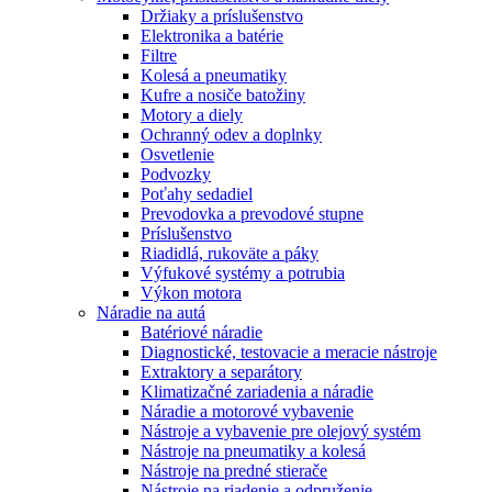
Držiaky a príslušenstvo
Elektronika a batérie
Filtre
Kolesá a pneumatiky
Kufre a nosiče batožiny
Motory a diely
Ochranný odev a doplnky
Osvetlenie
Podvozky
Poťahy sedadiel
Prevodovka a prevodové stupne
Príslušenstvo
Riadidlá, rukoväte a páky
Výfukové systémy a potrubia
Výkon motora
Náradie na autá
Batériové náradie
Diagnostické, testovacie a meracie nástroje
Extraktory a separátory
Klimatizačné zariadenia a náradie
Náradie a motorové vybavenie
Nástroje a vybavenie pre olejový systém
Nástroje na pneumatiky a kolesá
Nástroje na predné stierače
Nástroje na riadenie a odpruženie