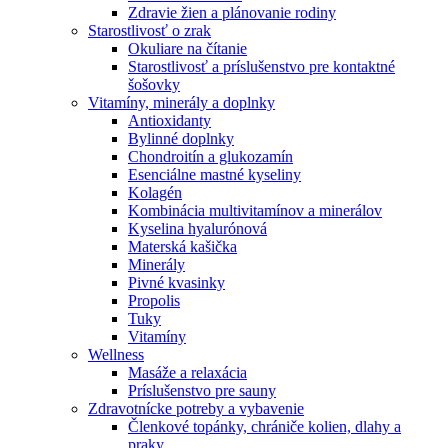
Zdravie žien a plánovanie rodiny
Starostlivosť o zrak
Okuliare na čítanie
Starostlivosť a príslušenstvo pre kontaktné
šošovky
Vitamíny, minerály a doplnky
Antioxidanty
Bylinné doplnky
Chondroitín a glukozamín
Esenciálne mastné kyseliny
Kolagén
Kombinácia multivitamínov a minerálov
Kyselina hyalurónová
Materská kašička
Minerály
Pivné kvasinky
Propolis
Tuky
Vitamíny
Wellness
Masáže a relaxácia
Príslušenstvo pre sauny
Zdravotnícke potreby a vybavenie
Členkové topánky, chrániče kolien, dlahy a
praky