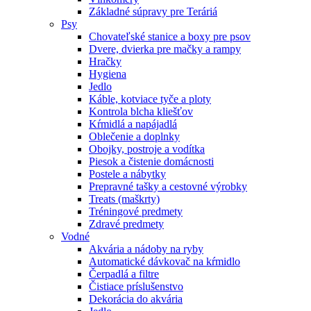
Základné súpravy pre Teráriá
Psy
Chovateľské stanice a boxy pre psov
Dvere, dvierka pre mačky a rampy
Hračky
Hygiena
Jedlo
Káble, kotviace tyče a ploty
Kontrola blcha kliešťov
Kŕmidlá a napájadlá
Oblečenie a doplnky
Obojky, postroje a vodítka
Piesok a čistenie domácnosti
Postele a nábytky
Prepravné tašky a cestovné výrobky
Treats (maškrty)
Tréningové predmety
Zdravé predmety
Vodné
Akvária a nádoby na ryby
Automatické dávkovač na kŕmidlo
Čerpadlá a filtre
Čistiace príslušenstvo
Dekorácia do akvária