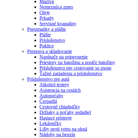
Mazivá
Nemrznúca zmes
Oleje
Prísady
Servisné kvapaliny
Pneumatiky a plášte
Plášte
Príslušenstvo
Puklice
Preprava a skladovanie
Napínače na pripevnenie
Priestory na batožinu a nosiče batožiny
Príslušenstvo pre cestovanie so psom
Ťažné zariadenia a príslušenstvo
Príslušenstvo pre autá
Alkohol testery
Asistencia na cestách
Autopoťahy
Čerpadlá
Cestovné chladničky
Držiaky a poťahy sedadiel
Hasiace prístroje
Lekárničky
Lišty proti vetru na okná
Nádoby na benzín