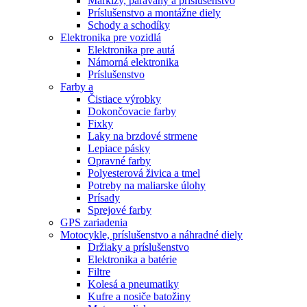
Markízy, paravány a príslušenstvo
Príslušenstvo a montážne diely
Schody a schodíky
Elektronika pre vozidlá
Elektronika pre autá
Námorná elektronika
Príslušenstvo
Farby a
Čistiace výrobky
Dokončovacie farby
Fixky
Laky na brzdové strmene
Lepiace pásky
Opravné farby
Polyesterová živica a tmel
Potreby na maliarske úlohy
Prísady
Sprejové farby
GPS zariadenia
Motocykle, príslušenstvo a náhradné diely
Držiaky a príslušenstvo
Elektronika a batérie
Filtre
Kolesá a pneumatiky
Kufre a nosiče batožiny