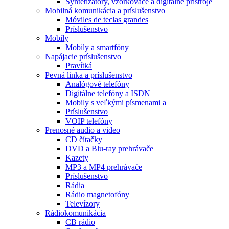
Syntetizátory, vzorkovače a digitálne prístroje
Mobilná komunikácia a príslušenstvo
Móviles de teclas grandes
Príslušenstvo
Mobily
Mobily a smartfóny
Napájacie príslušenstvo
Pravítká
Pevná linka a príslušenstvo
Analógové telefóny
Digitálne telefóny a ISDN
Mobily s veľkými písmenami a
Príslušenstvo
VOIP telefóny
Prenosné audio a video
CD čítačky
DVD a Blu-ray prehrávače
Kazety
MP3 a MP4 prehrávače
Príslušenstvo
Rádia
Rádio magnetofóny
Televízory
Rádiokomunikácia
CB rádio