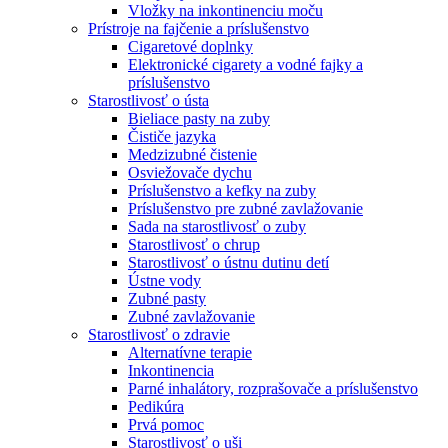
Vložky na inkontinenciu moču
Prístroje na fajčenie a príslušenstvo
Cigaretové doplnky
Elektronické cigarety a vodné fajky a
príslušenstvo
Starostlivosť o ústa
Bieliace pasty na zuby
Čističe jazyka
Medzizubné čistenie
Osviežovače dychu
Príslušenstvo a kefky na zuby
Príslušenstvo pre zubné zavlažovanie
Sada na starostlivosť o zuby
Starostlivosť o chrup
Starostlivosť o ústnu dutinu detí
Ústne vody
Zubné pasty
Zubné zavlažovanie
Starostlivosť o zdravie
Alternatívne terapie
Inkontinencia
Parné inhalátory, rozprašovače a príslušenstvo
Pedikúra
Prvá pomoc
Starostlivosť o uši