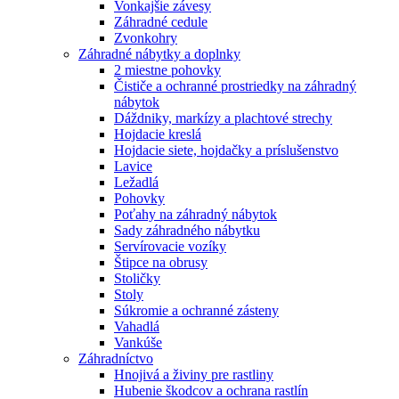
Vonkajšie závesy
Záhradné cedule
Zvonkohry
Záhradné nábytky a doplnky
2 miestne pohovky
Čističe a ochranné prostriedky na záhradný
nábytok
Dáždniky, markízy a plachtové strechy
Hojdacie kreslá
Hojdacie siete, hojdačky a príslušenstvo
Lavice
Ležadlá
Pohovky
Poťahy na záhradný nábytok
Sady záhradného nábytku
Servírovacie vozíky
Štipce na obrusy
Stoličky
Stoly
Súkromie a ochranné zásteny
Vahadlá
Vankúše
Záhradníctvo
Hnojivá a živiny pre rastliny
Hubenie škodcov a ochrana rastlín