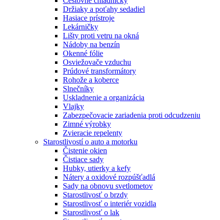
Cestovné chladničky
Držiaky a poťahy sedadiel
Hasiace prístroje
Lekárničky
Lišty proti vetru na okná
Nádoby na benzín
Okenné fólie
Osviežovače vzduchu
Prúdové transformátory
Rohože a koberce
Slnečníky
Uskladnenie a organizácia
Vlajky
Zabezpečovacie zariadenia proti odcudzeniu
Zimné výrobky
Zvieracie repelenty
Starostlivostí o auto a motorku
Čistenie okien
Čistiace sady
Hubky, utierky a kefy
Nátery a oxidové rozpúšťadlá
Sady na obnovu svetlometov
Starostlivosť o brzdy
Starostlivosť o interiér vozidla
Starostlivosť o lak