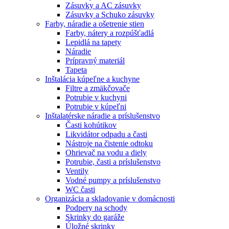
Zásuvky a AC zásuvky
Zásuvky a Schuko zásuvky
Farby, náradie a ošetrenie stien
Farby, nátery a rozpúšťadlá
Lepidlá na tapety
Náradie
Prípravný materiál
Tapeta
Inštalácia kúpeľne a kuchyne
Filtre a zmäkčovače
Potrubie v kuchyni
Potrubie v kúpeľni
Inštalatérske náradie a príslušenstvo
Časti kohútikov
Likvidátor odpadu a časti
Nástroje na čistenie odtoku
Ohrievač na vodu a diely
Potrubie, časti a príslušenstvo
Ventily
Vodné pumpy a príslušenstvo
WC časti
Organizácia a skladovanie v domácnosti
Podpery na schody
Skrinky do garáže
Úložné skrinky