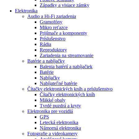
Západky a visiace zámky
Elektronika
Audio a Hi-Fi zariadenia
Gramofóny
Mikro reťazce
Prijímače a komponenty
Príslušenstvo
Rádia
Reproduktory
Zariadenia na streamovanie
Batérie a nabíjačky
Balenia batérií a nabíjačiek
Batérie
Nabíjačky
Nabíjateľné batérie
Čítačky elektronických kníh a príslušenstvo
Čítačky elektronických kníh
Mäkké obaly
Tvrdé puzdrá a kryty
Elektronika pre vozidlá
GPS
Letecká elektronika
Námorná elektronika
Fotografie a videokamery