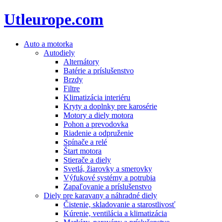
Utleurope.com
Auto a motorka
Autodiely
Alternátory
Batérie a príslušenstvo
Brzdy
Filtre
Klimatizácia interiéru
Kryty a doplnky pre karosérie
Motory a diely motora
Pohon a prevodovka
Riadenie a odpruženie
Spínače a relé
Štart motora
Stierače a diely
Svetlá, žiarovky a smerovky
Výfukové systémy a potrubia
Zapaľovanie a príslušenstvo
Diely pre karavany a náhradné diely
Čistenie, skladovanie a starostlivosť
Kúrenie, ventilácia a klimatizácia