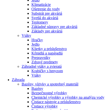
Jedlo
Klimatizácie
Ošetrenie do vody
Substrát pre akváriá
Svetlá do akváriá
Teplomery
Základné súpravy pre akváriá
Základy pre akváriá
Vtáky
Hračky
Jedlo
Klietky a príslušenstvo
Kŕmidlá a napájadlá
Prepravníky
Zdravé predmety
Záhradné vtáky a zvieratá
Krabičky s hmyzom
Vtáky
Záhrada
Bazény, vírivky a spotrebný materiál
Bazény
Bezpečnostné výrobky
Chemické výrobky a výrobky na analýzu vody
Čistiace nástroje a príslušenstvo
Čistiace výrobky