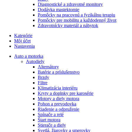
Diagnostické a zdravotné monitory
Dodávka mastektomie
Pomôcky na pracovnú a fyzikálnu terapiu
Pomôcky pre mobilitu a každodenný život
Zdravotnícky materiál a nábytok
Kategórie
Môj účet
Nastavenia
Auto a motorka
Autodiely
Alternátory
Batérie a príslušenstvo
Brzdy
Filtre
Klimatizácia interiéru
Kryty a doplnky pre karosérie
Motory a diely motora
Pohon a prevodovka
Riadenie a odpruženie
Spínače a relé
Štart motora
Stierače a diely
Svetlá, žiarovky a smerovky