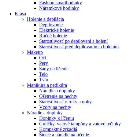
Fashion smarthodinky
Náramkové hodinky
Krása
Holenie a depilácia
Depilovanie
Elektrické holenie
Ručné holenie
Starostlivosť po depilovaní a holení
Starostlivosť pred depilovaním a holením
Makeup
Oči
Pery
Sady na líčenie
Telo
Tvár
Manikúra a pedikúra
Náradie a doplnky
Ošetrenie na nechty
Starostlivosť o ruky a nohy
Vzory na nechty
Náradie a doplnky
Doplnky k líčeniu
Guličky, vatové tampóny a vatové tyčinky
Kompaktné zrkadlá
Štetce a náradie na líčenie