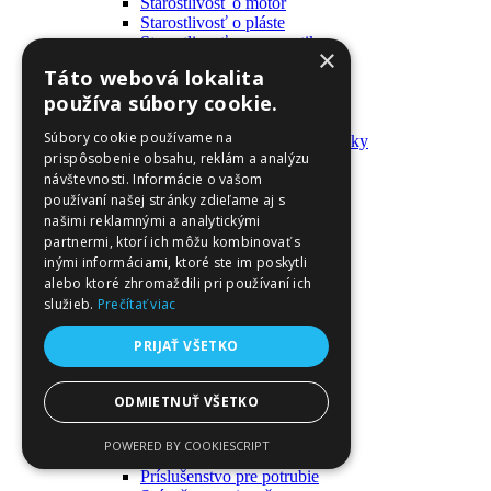
Starostlivosť o motor
Starostlivosť o pláste
Starostlivosť o pneumatiky
×
Výrobky pre fanúšikov
Táto webová lokalita
Batohy a tašky
používa súbory cookie.
Kľúčenky
Oblečenie
Súbory cookie používame na
Zmývateľné tetovačky a nálepky
prispôsobenie obsahu, reklám a analýzu
Domáci majster a nástroje
návštevnosti. Informácie o vašom
Elektrické zapojenie
Časové spínače
používaní našej stránky zdieľame aj s
Diferenciálne spínače
našimi reklamnými a analytickými
Domové zvončeky
partnermi, ktorí ich môžu kombinovať s
Elektrické káble
inými informáciami, ktoré ste im poskytli
Káble
alebo ktoré zhromaždili pri používaní ich
Káblové navijáky
služieb.
Prečítať viac
Magnetotermické krabice
Monitory napájania
PRIJAŤ VŠETKO
Nástenné dosky a rámy
Nástroje a ovládače
Podávače
ODMIETNUŤ VŠETKO
Poistky
Povrchové vedenie
POWERED BY COOKIESCRIPT
Príruby
Príslušenstvo pre potrubie