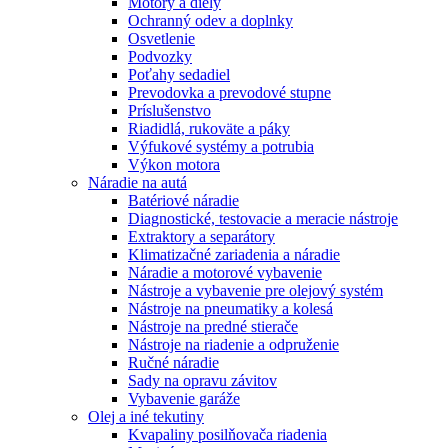
Motory a diely
Ochranný odev a doplnky
Osvetlenie
Podvozky
Poťahy sedadiel
Prevodovka a prevodové stupne
Príslušenstvo
Riadidlá, rukoväte a páky
Výfukové systémy a potrubia
Výkon motora
Náradie na autá
Batériové náradie
Diagnostické, testovacie a meracie nástroje
Extraktory a separátory
Klimatizačné zariadenia a náradie
Náradie a motorové vybavenie
Nástroje a vybavenie pre olejový systém
Nástroje na pneumatiky a kolesá
Nástroje na predné stierače
Nástroje na riadenie a odpruženie
Ručné náradie
Sady na opravu závitov
Vybavenie garáže
Olej a iné tekutiny
Kvapaliny posilňovača riadenia