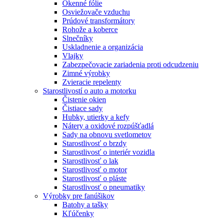
Okenné fólie
Osviežovače vzduchu
Prúdové transformátory
Rohože a koberce
Slnečníky
Uskladnenie a organizácia
Vlajky
Zabezpečovacie zariadenia proti odcudzeniu
Zimné výrobky
Zvieracie repelenty
Starostlivostí o auto a motorku
Čistenie okien
Čistiace sady
Hubky, utierky a kefy
Nátery a oxidové rozpúšťadlá
Sady na obnovu svetlometov
Starostlivosť o brzdy
Starostlivosť o interiér vozidla
Starostlivosť o lak
Starostlivosť o motor
Starostlivosť o pláste
Starostlivosť o pneumatiky
Výrobky pre fanúšikov
Batohy a tašky
Kľúčenky