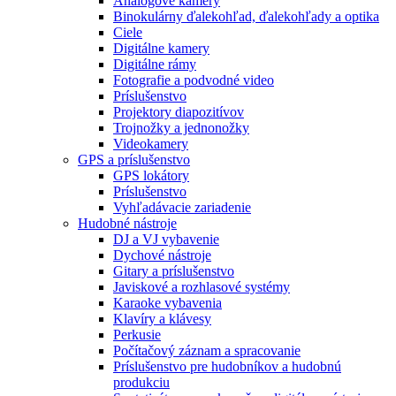
Analógové kamery
Binokulárny ďalekohľad, ďalekohľady a optika
Ciele
Digitálne kamery
Digitálne rámy
Fotografie a podvodné video
Príslušenstvo
Projektory diapozitívov
Trojnožky a jednonožky
Videokamery
GPS a príslušenstvo
GPS lokátory
Príslušenstvo
Vyhľadávacie zariadenie
Hudobné nástroje
DJ a VJ vybavenie
Dychové nástroje
Gitary a príslušenstvo
Javiskové a rozhlasové systémy
Karaoke vybavenia
Klavíry a klávesy
Perkusie
Počítačový záznam a spracovanie
Príslušenstvo pre hudobníkov a hudobnú
produkciu