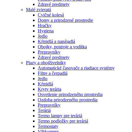
Zdravé predmety
Malé zvieratá
Cvičné kolesá
Domy a prirodzené prostredie
Hračky
Hygiena
Jedlo
Kŕmidlá a napájadlá
Obojky, postroje a vodítka
Prepravníky
Zdravé predmety
Plazy a obojživelníky
Automatické časovače a riadiace systémy
Filtre a čerpadlá
Jedlo
Kŕmidlá
Kryty terária
Osvetlenie prirodzeného prostredia
Ozdoba prirodzeného prostredia
Prepravníky
Teráriá
Termo lampy pre teráriá
Termo podložky pre teráriá
Termostaty
Vlhkomery