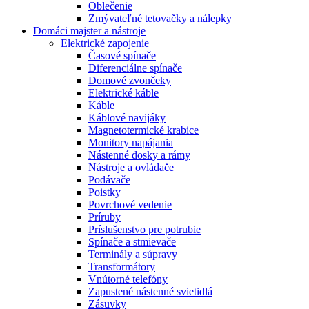
Oblečenie
Zmývateľné tetovačky a nálepky
Domáci majster a nástroje
Elektrické zapojenie
Časové spínače
Diferenciálne spínače
Domové zvončeky
Elektrické káble
Káble
Káblové navijáky
Magnetotermické krabice
Monitory napájania
Nástenné dosky a rámy
Nástroje a ovládače
Podávače
Poistky
Povrchové vedenie
Príruby
Príslušenstvo pre potrubie
Spínače a stmievače
Terminály a súpravy
Transformátory
Vnútorné telefóny
Zapustené nástenné svietidlá
Zásuvky