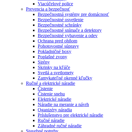
Viacúčelové police
Prevencia a bezpečnosť
Bezpečnostná systémy pre domácnosť
Bezpečnostné osvetlenie
Bezpečnostné schránky
Bezpečnostné snímače a detektory
Bezpečnostné vybavenie a odev
Ochrana pred ohňom
Pohotovostné súpravy
Pokladničné boxy
Poplašné zvony
Sirény
Skrinky na kľúče
Svetlá a svetlomety
Zamykateľné okenné kľučky
Ručné a elektrické náradie
Čistenie
Čistenie snehu
Elektrické náradie
Náradie na meranie a návrh
Oganizéry náradia
Príslušenstvo pre elektrické náradie
Ručné náradie
Záhradné ručné náradie
Stavebné potreby