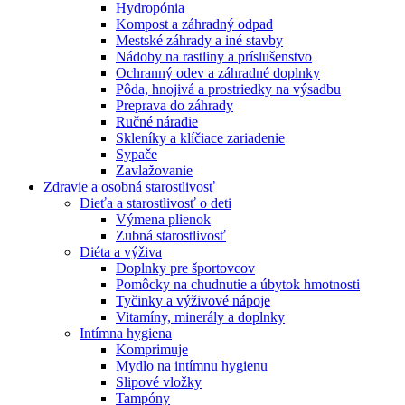
Hydropónia
Kompost a záhradný odpad
Mestské záhrady a iné stavby
Nádoby na rastliny a príslušenstvo
Ochranný odev a záhradné doplnky
Pôda, hnojivá a prostriedky na výsadbu
Preprava do záhrady
Ručné náradie
Skleníky a klíčiace zariadenie
Sypače
Zavlažovanie
Zdravie a osobná starostlivosť
Dieťa a starostlivosť o deti
Výmena plienok
Zubná starostlivosť
Diéta a výživa
Doplnky pre športovcov
Pomôcky na chudnutie a úbytok hmotnosti
Tyčinky a výživové nápoje
Vitamíny, minerály a doplnky
Intímna hygiena
Komprimuje
Mydlo na intímnu hygienu
Slipové vložky
Tampóny