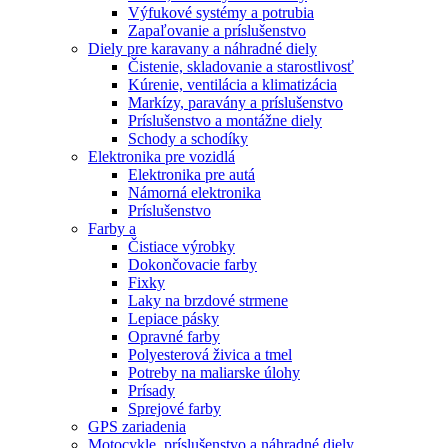
Výfukové systémy a potrubia
Zapaľovanie a príslušenstvo
Diely pre karavany a náhradné diely
Čistenie, skladovanie a starostlivosť
Kúrenie, ventilácia a klimatizácia
Markízy, paravány a príslušenstvo
Príslušenstvo a montážne diely
Schody a schodíky
Elektronika pre vozidlá
Elektronika pre autá
Námorná elektronika
Príslušenstvo
Farby a
Čistiace výrobky
Dokončovacie farby
Fixky
Laky na brzdové strmene
Lepiace pásky
Opravné farby
Polyesterová živica a tmel
Potreby na maliarske úlohy
Prísady
Sprejové farby
GPS zariadenia
Motocykle, príslušenstvo a náhradné diely