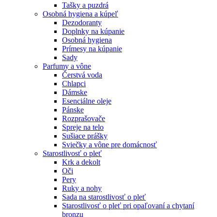
Tašky a puzdrá
Osobná hygiena a kúpeľ
Dezodoranty
Doplnky na kúpanie
Osobná hygiena
Prímesy na kúpanie
Sady
Parfumy a vône
Čerstvá voda
Chlapci
Dámske
Esenciálne oleje
Pánske
Rozprašovače
Spreje na telo
Sušiace prášky
Sviečky a vône pre domácnosť
Starostlivosť o pleť
Krk a dekolt
Oči
Pery
Ruky a nohy
Sada na starostlivosť o pleť
Starostlivosť o pleť pri opaľovaní a chytaní
bronzu