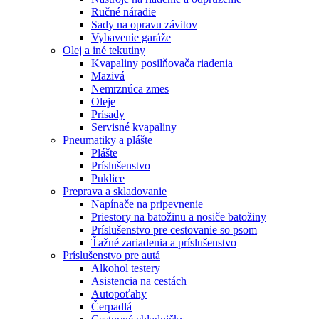
Ručné náradie
Sady na opravu závitov
Vybavenie garáže
Olej a iné tekutiny
Kvapaliny posilňovača riadenia
Mazivá
Nemrznúca zmes
Oleje
Prísady
Servisné kvapaliny
Pneumatiky a plášte
Plášte
Príslušenstvo
Puklice
Preprava a skladovanie
Napínače na pripevnenie
Priestory na batožinu a nosiče batožiny
Príslušenstvo pre cestovanie so psom
Ťažné zariadenia a príslušenstvo
Príslušenstvo pre autá
Alkohol testery
Asistencia na cestách
Autopoťahy
Čerpadlá