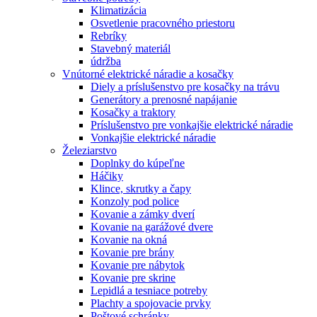
Klimatizácia
Osvetlenie pracovného priestoru
Rebríky
Stavebný materiál
údržba
Vnútorné elektrické náradie a kosačky
Diely a príslušenstvo pre kosačky na trávu
Generátory a prenosné napájanie
Kosačky a traktory
Príslušenstvo pre vonkajšie elektrické náradie
Vonkajšie elektrické náradie
Železiarstvo
Doplnky do kúpeľne
Háčiky
Klince, skrutky a čapy
Konzoly pod police
Kovanie a zámky dverí
Kovanie na garážové dvere
Kovanie na okná
Kovanie pre brány
Kovanie pre nábytok
Kovanie pre skrine
Lepidlá a tesniace potreby
Plachty a spojovacie prvky
Poštové schránky