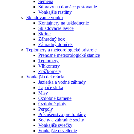
Semená
Súpravy na domáce pestovanie
Vonkajšie rastliny
Skladovanie vonku
Kontajnery na uskladnenie
Skladovacie lavice
Skrine
Záhradný box
Záhradný domček
Teplomery a meteorologické prístroje
Prenosné meteorologické stanice
Teplomery
Vlhkomery
Zrážkomery
Vonkajšia dekorácia
Jazierka a vodné záhrady
Lapače slnka
Misy
Ozdobné kamene
Ozdobné ploty
Pergoly
Príslušenstvo pre fontány
Sochy a záhradné sochy
Vonkajiše sviečky
Vonkajšie osvetlenie