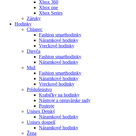
Xbox 360
Xbox one
Xbox Series
Záruky
Hodinky
Chlapec
Fashion smarthodinky
Náramkové hodinky
Vreckové hodinky
Dievča
Fashion smarthodinky
Náramkové hodinky
Muž
Fashion smarthodinky
Náramkové hodinky
Vreckové hodinky
Príslušenstvo
Krabičky na hodinky
Nástroje a opravárske sady
Postroje
Unisex Detský
Náramkové hodinky
Unisex dospelí
Náramkové hodinky
Žena