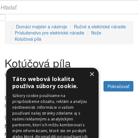
Domáci majster a nástroje
Ručné a elektrické náradie
Príslušenstvo pre elektrické náradie
Nože
Kotúčová píla
Kotúčová píla
×
V tejto kategórii nie sú žiadne produkty.
Táto webová lokalita
používa súbory cookie.
Pokračovať
Súbory cookie používame na
Informácie
prispôsobenie obsahu, reklám a analýzu
Informácie
návštevnosti. Informácie o vašom
používaní našej stránky zdieľame aj s
Utleurope.com
našimi reklamnými a analytickými
NewsLetter
partnermi, ktorí ich môžu kombinovať s
inými informáciami, ktoré ste im poskytli
NewsLetter
alebo ktoré zhromaždili pri používaní ich