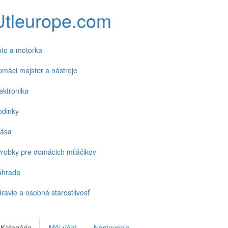
Utleurope.com
to a motorka
máci majster a nástroje
ektronika
odinky
rása
robky pre domácich miláčikov
áhrada
ravie a osobná starostlivosť
Kategórie
Môj účet
Nastavenia