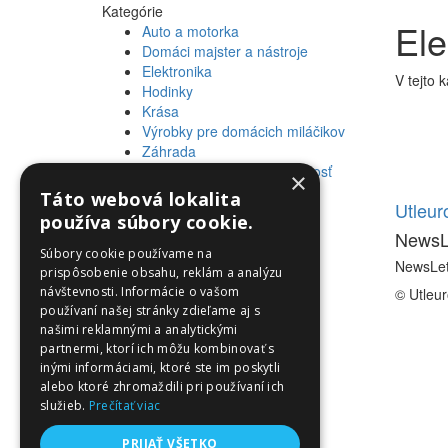
Kategórie
Ele
Auto a motorka
Domáci majster a nástroje
Elektronika
V tejto 
Hodinky
Krása
Výrobky pre domácich miláčikov
Záhrada
Zdravie a osobná starostlivosť
×
Táto webová lokalita
Informácie
Utleu
používa súbory cookie.
NewsL
Informácie
Súbory cookie používame na
NewsLet
prispôsobenie obsahu, reklám a analýzu
návštevnosti. Informácie o vašom
© Utleu
používaní našej stránky zdieľame aj s
našimi reklamnými a analytickými
partnermi, ktorí ich môžu kombinovať s
inými informáciami, ktoré ste im poskytli
alebo ktoré zhromaždili pri používaní ich
služieb.
Prečítať viac
PRIJAŤ VŠETKO