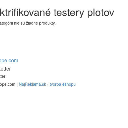
ktrifikované testery plotov
kategórii nie sú žiadne produkty.
rope.com
etter
ter
rope.com |
NajReklama.sk - tvorba eshopu