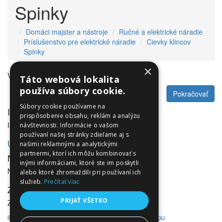
Spinky
Domáci majster a nástroje
Ručné a elektrické náradie
Príslušenstvo pre elektrické náradie
Cievky klincov
Spinky
×
V tejto kategórii nie sú žiadne produkty.
Táto webová lokalita
používa súbory cookie.
Pokračovať
Súbory cookie používame na
Informácie
prispôsobenie obsahu, reklám a analýzu
Informácie
návštevnosti. Informácie o vašom
používaní našej stránky zdieľame aj s
Utleurope.com
našimi reklamnými a analytickými
partnermi, ktorí ich môžu kombinovať s
NewsLetter
inými informáciami, ktoré ste im poskytli
NewsLetter
alebo ktoré zhromaždili pri používaní ich
služieb.
Prečítať viac
Zákaznícky servis
PRIJAŤ VŠETKO
Zákaznícky servis
© Utleurope.com |
NajReklama.sk - tvorba eshopu