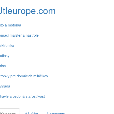
Utleurope.com
to a motorka
máci majster a nástroje
ektronika
odinky
rása
robky pre domácich miláčikov
áhrada
ravie a osobná starostlivosť
Kategórie
Môj účet
Nastavenia